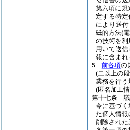
る信書の送
第六項に規
定する特定
により送付
磁的方法
(
の技術を利
用いて送信
報に含まれ
5
前各項
の
(二以上の
業務を行う
(匿名加工
第十七条
令に基づく
た個人情報
削除された