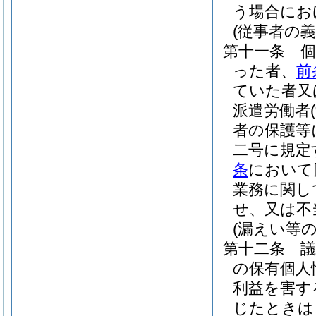
う場合にお
(従事者の義
第十一条
った者、
前
ていた者又
派遣労働者
者の保護等
二号に規定
条
において
業務に関し
せ、又は不
(漏えい等の
第十二条
の保有個人
利益を害す
じたときは