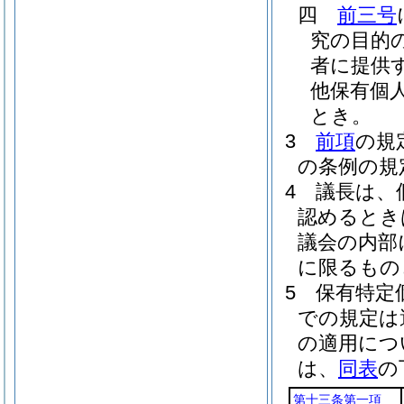
四
前三号
究の目的
者に提供
他保有個
とき。
3
前項
の規
の条例の規
4
議長は、
認めるとき
議会の内部
に限るもの
5
保有特定
での規定は
の適用につ
は、
同表
の
第十三条第一項