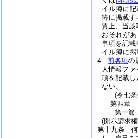
くは
同項第
イル簿に記
簿に掲載す
質上、当該
おそれがあ
事項を記載
イル簿に掲
4
前各項
の
人情報ファ
項を記載し
ない。
(令七
第四章
第一節
(開示請求権
第十九条