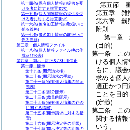
第十四条
(保有個人情報の提供を受
第五節
ける者に対する措置要求)
第五章
雑
第十五条
(個人関連情報の提供を受
ける者に対する措置要求)
第六章
罰
第十六条
(仮名加工情報の取扱いに
附則
係る義務)
第十七条
(匿名加工情報の取扱いに
第一章
係る義務)
(目的)
第三章
個人情報ファイル
第十八条
(個人情報ファイル簿の作
第一条
こ
成及び公表)
ける個人情
第四章
開示、訂正及び利用停止
第一節
開示
もに、議会
第十九条
(開示請求権)
第二十条
(開示請求の手続)
求める個人
第二十一条
(保有個人情報の開示
適正かつ円
義務)
第二十二条
(部分開示)
ことを目的
第二十三条
(裁量的開示)
(定義)
第二十四条
(保有個人情報の存否
に関する情報)
第二条
こ
第二十五条
(開示請求に対する措
関する情報
置)
第二十六条
(開示決定等の期限)
いう。
第二十七条
(開示決定等の期限の