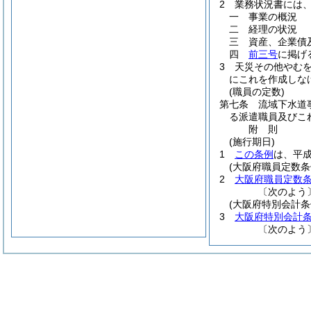
2
業務状況書には
一
事業の概況
二
経理の状況
三
資産、企業債
四
前三号
に掲げ
3
天災その他やむ
にこれを作成しな
(職員の定数)
第七条
流域下水道
る派遣職員及びこ
附
則
(施行期日)
1
この条例
は、平
(大阪府職員定数条
2
大阪府職員定数
〔次のよう
(大阪府特別会計条
3
大阪府特別会計
〔次のよう