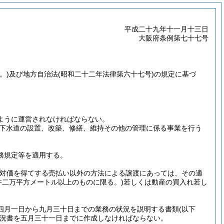
平成二十九年十一月十三日
大阪府条例第七十七号
。)
及び地方自治法
(昭和二十二年法律第六十七号)
の規定に基づ
ように運営されなければならない。
下水道の設置、改築、修繕、維持その他の管理に係る事業を行う
務規定等を適用する。
な対価を得てする売払い以外の方法による譲渡にあっては、その適
件二万平方メートル以上のものに限る。)
若しくは動産の買入れ若し
四月一日から九月三十日までの業務の状況を説明する書類
(以下
況書を五月三十一日までに作成しなければならない。