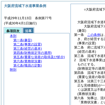
大阪府流域下水道事業条例
○大阪府流域
平成29年11月13日 条例第77号
大阪府流域下水道
(平成30年4月1日施行)
大阪府流域下
(趣旨)
条項目次
沿革
第一条
この条例
は
本則
き、府が経営する
第一条
(趣旨)
(事業の設置)
第二条
(事業の設置)
第二条
府に流域下
第三条
(経営の基本)
(経営の基本)
第四条
(財務規定等の適用)
第三条
流域下水道
第五条
(重要な資産の取得及び処分)
2
流域下水道事業
第六条
(業務状況書)
ものとする。
第七条
(職員の定数)
(財務規定等の適用
附則
第四条
流域下水道
(重要な資産の取得
第五条
法第三十三
正な見積価額)
が一
くは譲渡又は不動
(業務状況書)
第六条
知事は、流
「業務状況書」と