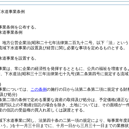
下水道事業条例
事業条例を公布する。
水道事業条例
、地方公営企業法
(昭和二十七年法律第二百九十二号。以下「法」という
流域下水道事業の設置及び経営に関し必要な事項を定めるものとする。
水道事業を設置する。
事業は、常に企業の経済性を発揮するとともに、公共の福祉を増進する
は、下水道法
(昭和三十三年法律第七十九号)
第二条第四号に規定する流域
)
事業については、
この条例
の施行の日から法第二条第二項に規定する財
及び処分)
条第二項の条例で定める重要な資産の取得及び処分は、予定価格
(適正
億円以上の不動産
(信託の場合を除き、土地については、その面積が一
産の信託の受益権の買入れ若しくは譲渡とする。
域下水道事業に関し、法第四十条の二第一項の規定により、毎事業年度
いう。)
を十一月三十日までに、十月一日から三月三十一日までの業務状