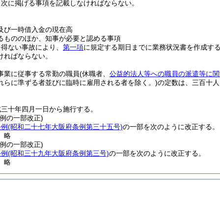
、次に掲げる事項を記載しなければならない。
及び一時借入金の現在高
るもののほか、知事が必要と認める事項
を得ない事故により、
第一項
に規定する期日までに業務状況書を作成す
ければならない。
事業に従事する常勤の職員
(休職者、
公益的法人等への職員の派遣等に関
れらに準ずる者並びに臨時に雇用される者を除く。)
の定数は、三百十人
成三十年四月一日から施行する。
例の一部改正)
条例
(昭和二十七年大阪府条例第三十五号)
の一部を次のように改正する。
〕略
例の一部改正)
条例
(昭和三十九年大阪府条例第三号)
の一部を次のように改正する。
〕略