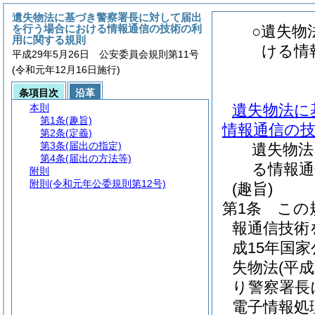
遺失物法に基づき警察署長に対して届出
を行う場合における情報通信の技術の利
○遺失物
用に関する規則
ける情
平成29年5月26日 公安委員会規則第11号
(令和元年12月16日施行)
条項目次
沿革
遺失物法に
本則
第1条
(趣旨)
情報通信の
第2条
(定義)
第3条
(届出の指定)
遺失物法
第4条
(届出の方法等)
る情報通
附則
附則
(令和元年公委規則第12号)
(趣旨)
第1条
この
報通信技術
成15年国家
失物法
(平
り警察署長
電子情報処