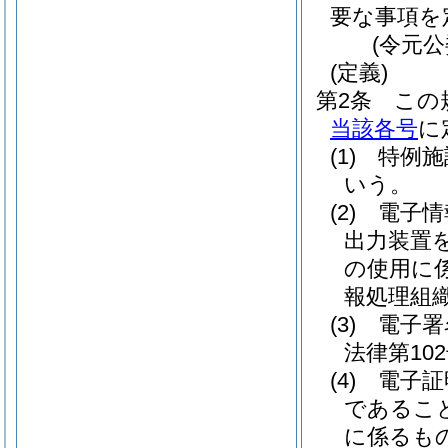
要な事項を
(令元公
(定義)
第2条
この
当該各号
に
(1)
特例施
いう。
(2)
電子情
出力装置
の使用に
報処理組
(3)
電子署
法律第102
(4)
電子証
であるこ
に係るも