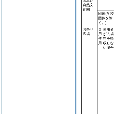
園及び
自然文
化園
団体
(学校
団体を除
く。)
お祭り
専
使用者
広場
用
が入場
使
料を徴
用
収しな
い場合