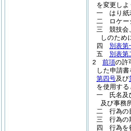
を変更しよ
一
はり紙
二
ロケー
三
競技会
しのため
四
別表第
五
別表第
2
前項
の許
した申請書
第四号
及び
を使用する
一
氏名及
及び事務所
二
行為の
三
行為の
四
行為を