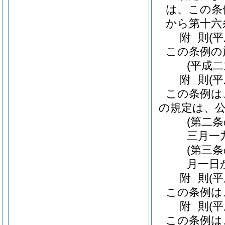
は、この条
から第十六
附
則
(
この条例の
(平成
附
則
(
この条例は
の規定は、
(第二
三月一
(第三
月一日
附
則
(
この条例は
附
則
(
この条例は