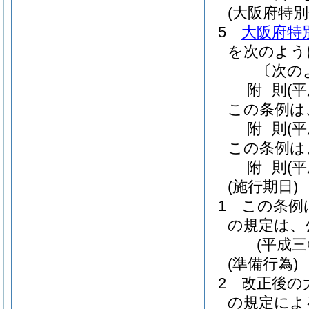
(大阪府特
5
大阪府特
を次のよう
〔次の
附
則
(
この条例は
附
則
(
この条例は
附
則
(
(施行期日)
1
この条例
の規定は、
(平成
(準備行為)
2
改正後の
の規定によ