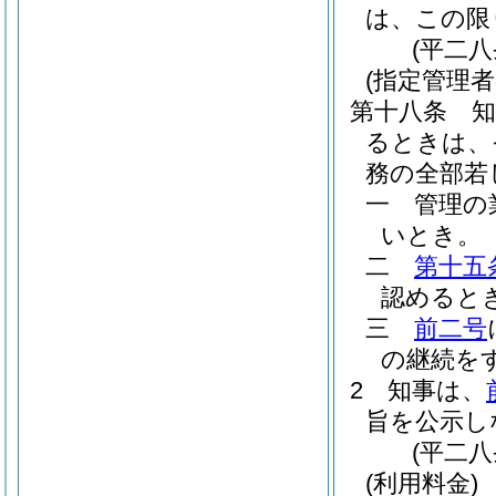
は、この限
(平二
(指定管理
第十八条
るときは、
務の全部若
一
管理の
いとき。
二
第十五
認めると
三
前二号
の継続を
2
知事は、
旨を公示し
(平二
(利用料金)