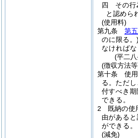
四
その行
と認めら
(使用料)
第九条
第五
のに限る。
なければな
(平二
(徴収方法等
第十条
使
る。
ただし
付すべき期
できる。
2
既納の使
由があると
ができる。
(減免)