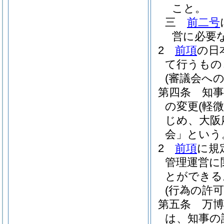
こと。
三
前二号
営に必要
2
前項
の日
て行うもの
(審議会への
第四条
知
の変更
(軽
じめ、大阪
会」という
2
前項
に規
管理運営に
とができる
(行為の許可
第五条
万
は、知事の