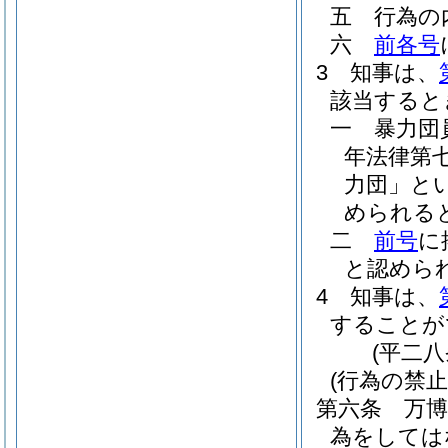
五
行為の
六
前各号
3
知事は、
該当すると
一
暴力団
年法律第七
力団」とい
められる
二
前号
に
と認めら
4
知事は、
することが
(平二
(行為の禁止
第六条
万
為をしては