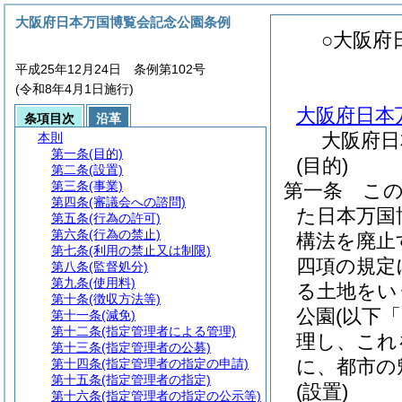
大阪府日本万国博覧会記念公園条例
○大阪府
平成25年12月24日 条例第102号
(令和8年4月1日施行)
大阪府日本
条項目次
沿革
大阪府日
本則
第一条
(目的)
(目的)
第二条
(設置)
第三条
(事業)
第一条
こ
第四条
(審議会への諮問)
た日本万国
第五条
(行為の許可)
第六条
(行為の禁止)
構法を廃止
第七条
(利用の禁止又は制限)
四項の規定
第八条
(監督処分)
第九条
(使用料)
る土地をい
第十条
(徴収方法等)
公園
(以下
第十一条
(減免)
第十二条
(指定管理者による管理)
理し、これ
第十三条
(指定管理者の公募)
に、都市の
第十四条
(指定管理者の指定の申請)
第十五条
(指定管理者の指定)
(設置)
第十六条
(指定管理者の指定の公示等)