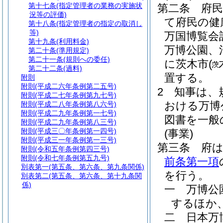
第十七条
(指定管理者の業務の実施状
第二条
府
況等の評価)
て府民の健
第十八条
(指定管理者の指定の取消し
等)
万国博覧会
第十九条
(利用料金)
万博公園、
第二十条
(準用規定)
第二十一条
(規則への委任)
に茨木市
(
第二十二条
(過料)
置する。
附則
附則
(平成二六年条例第二五号)
2
知事は、
附則
(平成二七年条例第九七号)
おける万博
附則
(平成二八年条例第八六号)
附則
(平成二九年条例第一七号)
図書を一般
附則
(平成二九年条例第八三号)
附則
(平成三〇年条例第一四号)
(事業)
附則
(平成三一年条例第一三号)
第三条
府
附則
(令和五年条例第四三号)
附則
(令和七年条例第五九号)
前条第一項
別表第一
(第五条、第六条、第九条関係)
を行う。
別表第二
(第五条、第六条、第十九条関
係)
一
万博公
するほか
二
日本万