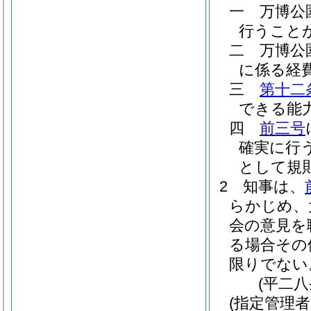
一
万博公
行うこと
二
万博公
に係る経
三
第十二
できる能
四
前三号
確実に行
として規
2
知事は、
らかじめ、
会の意見を
る場合その
限りでない
(平二
(指定管理