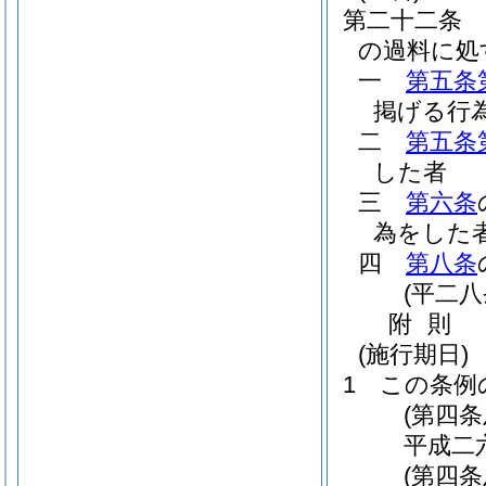
第二十二条
の過料に処
一
第五条
掲げる行
二
第五条
した者
三
第六条
為をした
四
第八条
(平二
附
則
(施行期日)
1
この条例
(第四
平成二
(第四