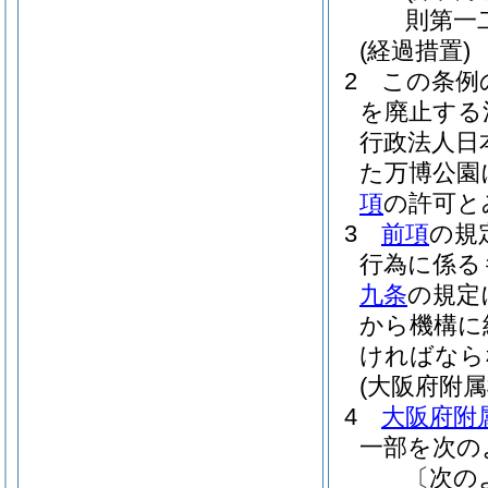
則第一
(経過措置)
2
この条例
を廃止する
行政法人日
た万博公園
項
の許可と
3
前項
の規
行為に係る
九条
の規定
から機構に
ければなら
(大阪府附
4
大阪府附
一部を次の
〔次の