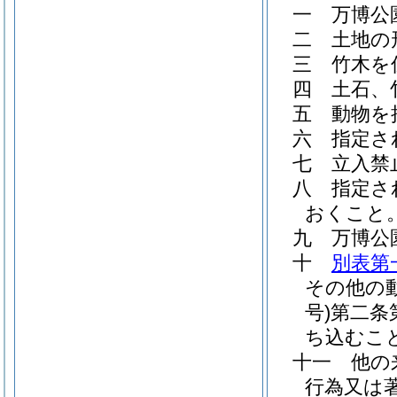
一
万博公
二
土地の
三
竹木を
四
土石、
五
動物を
六
指定さ
七
立入禁
八
指定さ
おくこと
九
万博公
十
別表第
その他の
号)
第二条
ち込むこ
十一
他の
行為又は