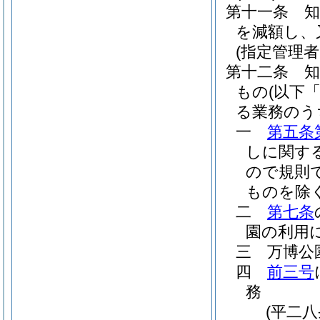
第十一条
を減額し、
(指定管理
第十二条
もの
(以下
る業務のう
一
第五条
しに関す
ので規則
ものを除
二
第七条
園の利用
三
万博公
四
前三号
務
(平二