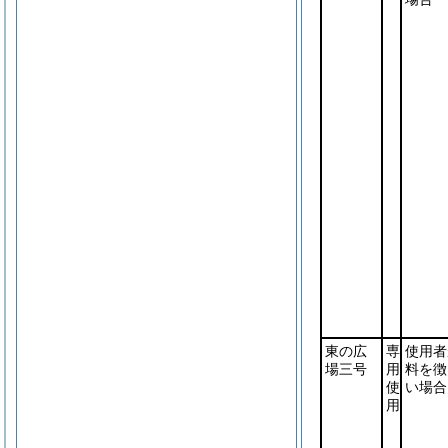
東の広
専
使用者
場三号
用
料を徴
使
い場合
用