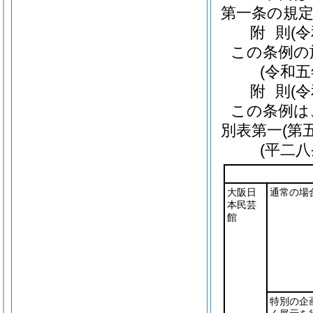
第一条の規
附
則
(
この条例の
(令和
附
則
(
この条例は
別表第一
(第
(平二
大阪日
通常の場
本民芸
館
特別の企