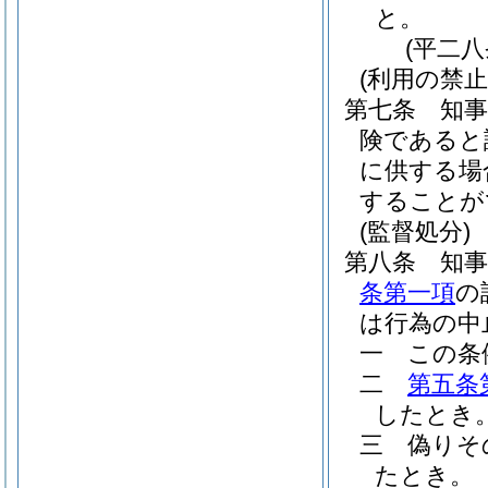
と。
(平二
(利用の禁止
第七条
知
険であると
に供する場
することが
(監督処分)
第八条
知
条第一項
の
は行為の中
一
この条
二
第五条
したとき
三
偽りそ
たとき。