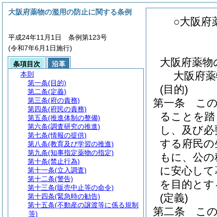
大阪府薬物の濫用の防止に関する条例
○大阪府
平成24年11月1日 条例第123号
(令和7年6月1日施行)
大阪府薬物
条項目次
沿革
大阪府薬
本則
第一条
(目的)
(目的)
第二条
(定義)
第三条
(府の責務)
第一条
こ
第四条
(府民の責務)
ることを踏
第五条
(推進体制の整備)
第六条
(調査研究の推進)
し、及び必
第七条
(情報の提供)
する府民の
第八条
(教育及び学習の推進)
第九条
(知事指定薬物の指定)
もに、公の
第十条
(禁止行為)
に安心して
第十一条
(立入調査)
第十二条
(警告)
を目的とす
第十三条
(販売中止等の命令)
(定義)
第十四条
(緊急時の勧告)
第十五条
(不動産の譲渡等に係る規制
第二条
こ
等)