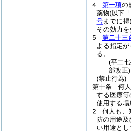
4
第一項
の
薬物
(以下
号
までに掲
その効力を
5
第二十三
よる指定が
る。
(平二
部改正)
(禁止行為)
第十条
何
する医療等
使用する場
2
何人も、
防の用途及
い用途とし