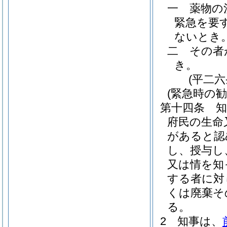
一
薬物の
緊急を要
ないとき
二
その者
き。
(平二
(緊急時の勧
第十四条
府民の生命
があると認
し、授与し
又は情を知
する者に対
くは廃棄そ
る。
2
知事は、