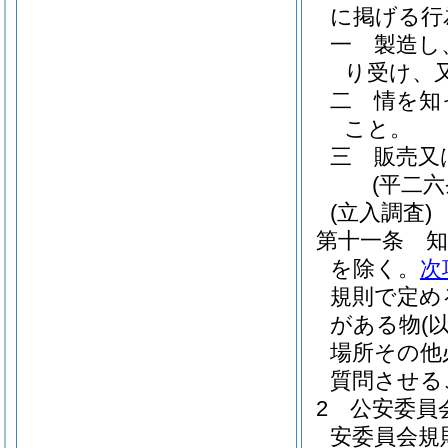
に掲げる行
一
製造し
り受け、
二
情を知
こと。
三
販売又
(平二
(立入調査)
第十一条
を除く。
次
規則で定め
がある物
(
場所その他
質問させる
2
公安委員
安委員会規