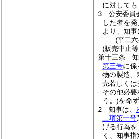
に対しても
3
公安委員
した者を発
より、知事
(平二
(販売中止等
第十三条
第三号
に係
物の製造、
売若しくは
その他必要
う。)
を命
2
知事は、
二項第一号
げる行為を
く、知事指