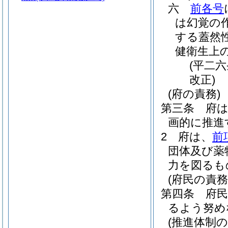
六
前各号
は幻覚の
する蓋然
健衛生上
(平二
改正)
(府の責務)
第三条
府
画的に推進
2
府は、
前
団体及び薬
力を図るも
(府民の責務
第四条
府
るよう努め
(推進体制の