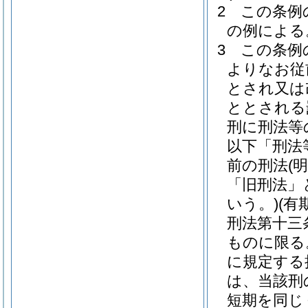
2
この条例
の例による
3
この条例
よりなお従
とされ又は
ととされる
刑に刑法等
以下「刑法
前の刑法
(
「旧刑法」
いう。)
(有
刑法第十三
ものに限る
に規定する
は、当該刑
短期を同じ