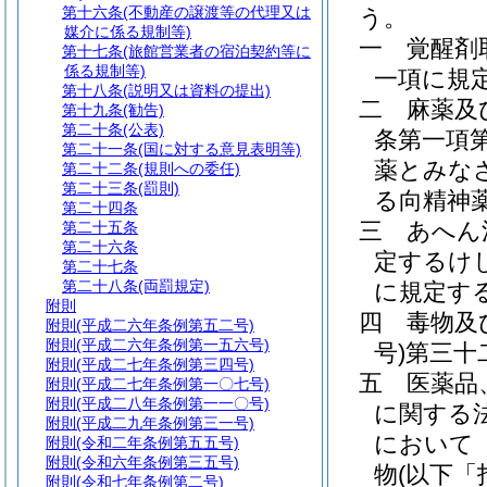
第十六条
(不動産の譲渡等の代理又は
う。
媒介に係る規制等)
一
覚醒剤
第十七条
(旅館営業者の宿泊契約等に
係る規制等)
一項に規
第十八条
(説明又は資料の提出)
二
麻薬及
第十九条
(勧告)
第二十条
(公表)
条第一項
第二十一条
(国に対する意見表明等)
薬とみな
第二十二条
(規則への委任)
第二十三条
(罰則)
る向精神
第二十四条
三
あへん
第二十五条
第二十六条
定するけ
第二十七条
第二十八条
(両罰規定)
に規定す
附則
四
毒物及
附則
(平成二六年条例第五二号)
附則
(平成二六年条例第一五六号)
号)
第三十
附則
(平成二七年条例第三四号)
五
医薬品
附則
(平成二七年条例第一〇七号)
附則
(平成二八年条例第一一〇号)
に関する
附則
(平成二九年条例第三一号)
において
附則
(令和二年条例第五五号)
附則
(令和六年条例第三五号)
物
(以下「
附則
(令和七年条例第二号)