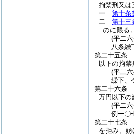
拘禁刑又は
一
第十条
二
第十三
のに限る。
(平二
八条繰
第二十五条
以下の拘禁
(平二
繰下、
第二十六条
万円以下の
(平二
例一〇
第二十七条
を拒み、妨