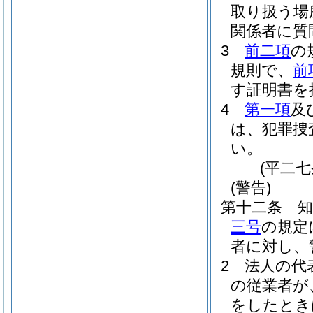
取り扱う場
関係者に質
3
前二項
の
規則で、
前
す証明書を
4
第一項
及
は、犯罪捜
い。
(平二
(警告)
第十二条
三号
の規定
者に対し、
2
法人の代
の従業者が
をしたとき