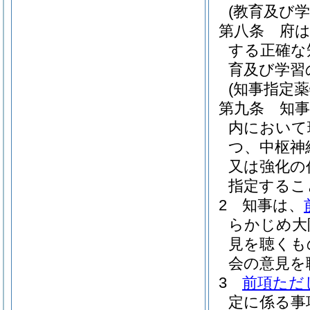
(教育及び学
第八条
府
する正確な
育及び学習
(知事指定薬
第九条
知
内において
つ、中枢神
又は強化の
指定するこ
2
知事は、
らかじめ大
見を聴くも
会の意見を
3
前項ただ
定に係る事