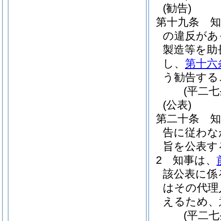
(勧告)
第十九条
の違反があ
製造等を助
し、
第十六
う勧告する
(平二
(公表)
第二十条
告に従わな
旨を公表す
2
知事は、
該公表に係
はその代理
えるため、
(平二