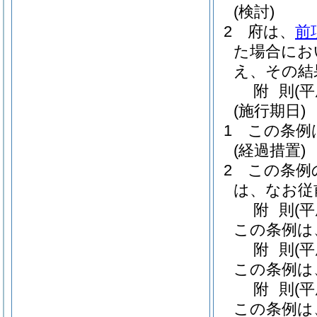
(検討)
2
府は、
前
た場合にお
え、その結
附
則
(
(施行期日)
1
この条例
(経過措置)
2
この条例
は、なお従
附
則
(
この条例は
附
則
(
この条例は
附
則
(
この条例は