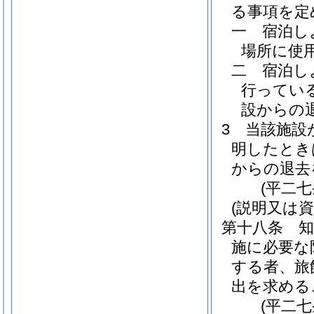
る事項を定
一
宿泊し
場所に使
二
宿泊し
行ってい
設からの
3
当該施設
明したとき
からの退去
(平二
(説明又は資
第十八条
施に必要な
する者、旅
出を求める
(平二