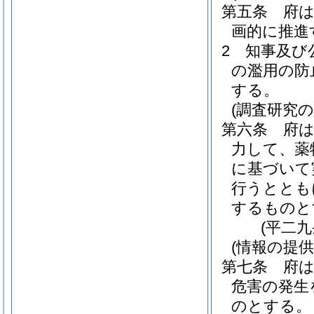
第五条
府
画的に推進
2
知事及び
の濫用の防
する。
(調査研究の
第六条
府
力して、薬
に基づいて
行うととも
するものと
(平二
(情報の提供
第七条
府
危害の発生
のとする。