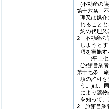
(不動産の
第十六条
理又は媒介
れることと
約の代理又
2
不動産の
しようとす
項を実施す
(平二
(旅館営業
第十七条
旅
項の許可を
う。)
は、
により薬物
を知って、
2
旅館営業