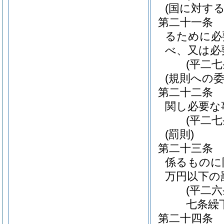
(国に対す
第二十一条
るために必
べ、又は必
(平二
(規則への委
第二十二条
関し必要な
(平二
(罰則)
第二十三条
係るものに
万円以下の
(平二
七条繰
第二十四条