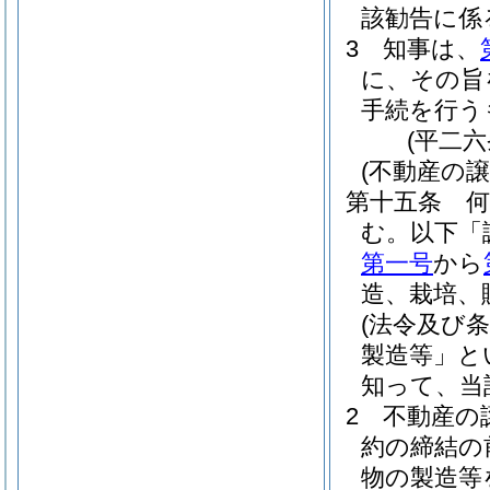
該勧告に係
3
知事は、
に、その旨
手続を行う
(平二
(不動産の
第十五条
む。以下「
第一号
から
造、栽培、
(法令及び
製造等」と
知って、当
2
不動産の
約の締結の
物の製造等