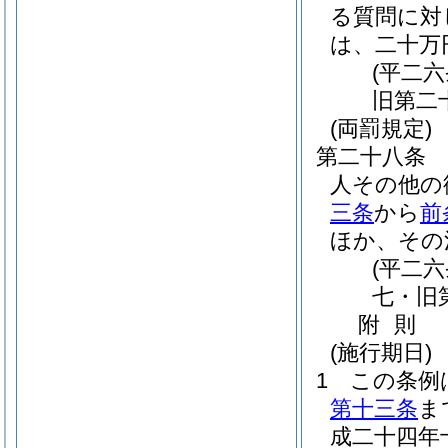
る質問に対
は、二十万
(平二
旧第二
(両罰規定)
第二十八条
人その他の
三条
から
前
ほか、その
(平二
七・旧
附
則
(施行期日)
1
この条例
第十三条
ま
成二十四年