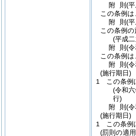
附
則
(
この条例は
附
則
(
この条例の
(平成
附
則
(
この条例は
附
則
(
(施行期日)
1
この条例
(令和
行)
附
則
(
(施行期日)
1
この条例
(罰則の適