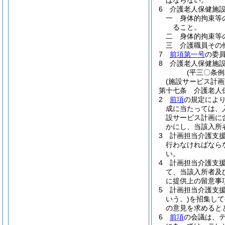
ばならない。
6
介護老人保健施
一
身体的拘束等
ること。
二
身体的拘束等
三
介護職員その
7
前項第一号
の委
8
介護老人保健施
(平三〇条
(施設サービス計画
第十七条
介護老人
2
前項
の規定によ
成に当たっては、
設サービス計画に
かにし、当該入所
3
計画担当介護支
行わなければなら
い。
4
計画担当介護支
て、当該入所者及
に提供上の留意事
5
計画担当介護支
いう。)
を招集して
の意見を求めると
6
前項
の会議は、