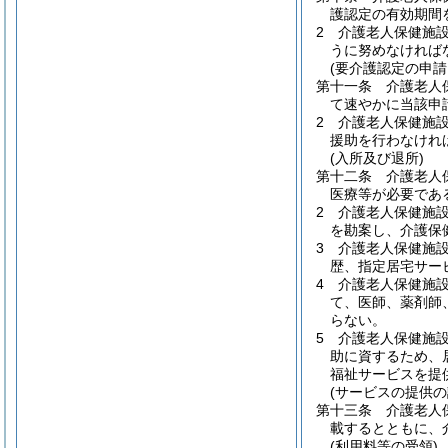
護認定の有効期間
2
介護老人保健施
うに努めなければ
(要介護認定の申請
第十一条
介護老人
て速やかに当該申
2
介護老人保健施
援助を行わなけれ
(入所及び退所)
第十二条
介護老人
医療等が必要であ
2
介護老人保健施
を勘案し、介護保
3
介護老人保健施
歴、指定居宅サー
4
介護老人保健施
て、医師、薬剤師
らない。
5
介護老人保健施
助に資するため、
福祉サービスを提
(サービスの提供の
第十三条
介護老人
載するとともに、
(利用料等の受領)