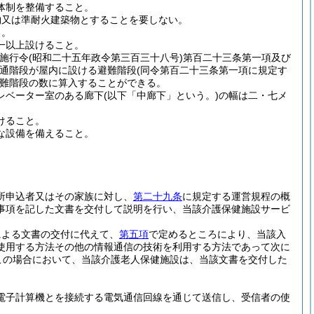
体制を整備すること。
物又は準耐火建築物とすることを要しない。
る。
一以上設けること。
法施行令
(昭和二十五年政令第三百三十八号)
第百二十三条第一項及び
通階段が屋内に設ける避難階段
(同令第百二十三条第一項に規定す
難階段の数に算入することができる。
レベーター室のある廊下
(以下「中廊下」という。)
の幅は二・七メ
けること。
な設備を備えること。
所申込者又はその家族に対し、
第二十九条
に規定する運営規程の概
事項を記した文書を交付して説明を行い、当該介護保健施設サービ
による文書の交付に代えて、
第五項
で定めるところにより、当該入
使用する方法その他の情報通信の技術を利用する方法であって次に
この場合において、当該介護老人保健施設は、当該文書を交付した
電子計算機とを接続する電気通信回線を通じて送信し、受信者の使