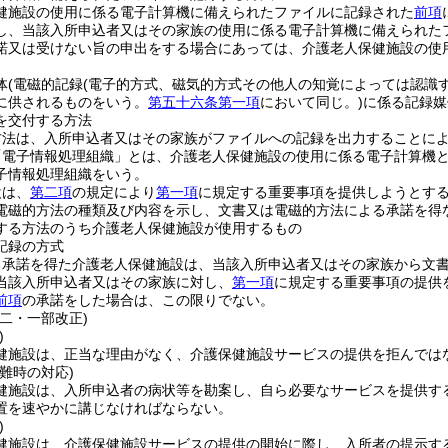
健施設の使用に係る電子計算機に備えられたファイルに記録された
前項
し、当該入所申込者又はその家族の使用に係る電子計算機に備えられた
諾又は受けない旨の申出をする場合にあっては、介護老人保健施設の使
体
(電磁的記録
(電子的方式、磁気的方式その他人の知覚によっては認識
に供されるものをいう。
第五十六条第一項
において同じ。)
に係る記録媒
を交付する方法
方法は、入所申込者又はその家族がファイルへの記録を出力することに
「電子情報処理組織」とは、介護老人保健施設の使用に係る電子計算機
子情報処理組織をいう。
設は、
第二項
の規定により
第一項
に規定する重要事項を提供しようとす
電磁的方法の種類及び内容を示し、文書又は電磁的方法による承諾を得
する方法のうち介護老人保健施設が使用するもの
記録の方式
る承諾を得た介護老人保健施設は、当該入所申込者又はその家族から文
当該入所申込者又はその家族に対し、
第一項
に規定する重要事項の提供
前項
の承諾をした場合は、この限りでない。
二・一部改正)
)
健施設は、正当な理由がなく、介護保健施設サービスの提供を拒んでは
難時の対応)
健施設は、入所申込者の病状等を勘案し、自ら必要なサービスを提供す
置を速やかに講じなければならない。
)
健施設は、介護保健施設サービスの提供の開始に際し、入所者の提示す