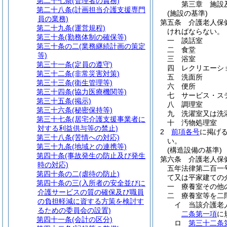
第二十七条
(管理者の責務)
第三章
施設
第二十八条
(計画担当介護支援専門
(施設の基準)
員の業務)
第五条
介護老人保
第二十九条
(運営規程)
ければならない。
第三十条
(勤務体制の確保等)
一
談話室
第三十条の二
(業務継続計画の策定
二
食堂
等)
三
浴室
第三十一条
(定員の遵守)
四
レクリエーシ
第三十二条
(非常災害対策)
五
洗面所
第三十三条
(衛生管理等)
六
便所
第三十四条
(協力医療機関等)
七
サービス・ス
第三十五条
(掲示)
八
調理室
第三十六条
(秘密保持等)
九
洗濯室又は洗
第三十七条
(居宅介護支援事業者に
十
汚物処理室
対する利益供与等の禁止)
2
前項各号
に掲げ
第三十八条
(苦情への対応)
い。
第三十九条
(地域との連携等)
(構造設備の基準)
第四十条
(事故発生の防止及び発生
第六条
介護老人保
時の対応)
五年法律第二百一号
第四十条の二
(虐待の防止)
て又は平家建ての
第四十条の三
(入所者の安全並びに
一
療養室その他
介護サービスの質の確保及び職員
二
療養室等を二
の負担軽減に資する方策を検討す
イ
当該介護老
るための委員会の設置)
二条第一項
に
第四十一条
(会計の区分)
ロ
第三十二条