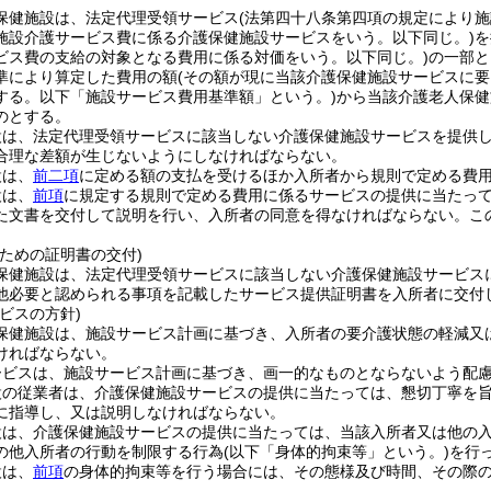
保健施設は、法定代理受領サービス
(法第四十八条第四項の規定により
施設介護サービス費に係る介護保健施設サービスをいう。以下同じ。)
を
ビス費の支給の対象となる費用に係る対価をいう。以下同じ。)
の一部と
準により算定した費用の額
(その額が現に当該介護保健施設サービスに
する。以下「施設サービス費用基準額」という。)
から当該介護老人保健
のとする。
設は、法定代理受領サービスに該当しない介護保健施設サービスを提供
合理な差額が生じないようにしなければならない。
設は、
前二項
に定める額の支払を受けるほか入所者から規則で定める費
設は、
前項
に規定する規則で定める費用に係るサービスの提供に当たっ
た文書を交付して説明を行い、入所者の同意を得なければならない。
こ
。
ための証明書の交付)
保健施設は、法定代理受領サービスに該当しない介護保健施設サービス
他必要と認められる事項を記載したサービス提供証明書を入所者に交付
ビスの方針)
保健施設は、施設サービス計画に基づき、入所者の要介護状態の軽減又
ければならない。
ービスは、施設サービス計画に基づき、画一的なものとならないよう配
設の従業者は、介護保健施設サービスの提供に当たっては、懇切丁寧を
に指導し、又は説明しなければならない。
設は、介護保健施設サービスの提供に当たっては、当該入所者又は他の
の他入所者の行動を制限する行為
(以下「身体的拘束等」という。)
を行
設は、
前項
の身体的拘束等を行う場合には、その態様及び時間、その際