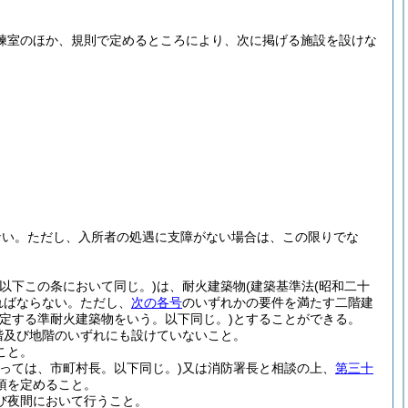
練室のほか、規則で定めるところにより、次に掲げる施設を設けな
ない。
ただし、入所者の処遇に支障がない場合は、この限りでな
以下この条において同じ。)
は、耐火建築物
(建築基準法
(昭和二十
ればならない。
ただし、
次の各号
のいずれかの要件を満たす二階建
規定する準耐火建築物をいう。以下同じ。)
とすることができる。
階及び地階のいずれにも設けていないこと。
こと。
っては、市町村長。以下同じ。)
又は消防署長と相談の上、
第三十
項を定めること。
び夜間において行うこと。