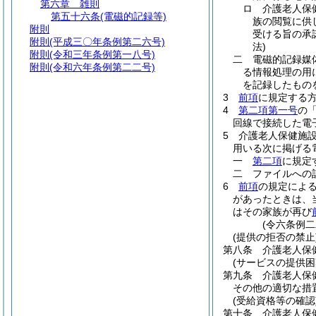
第六章
雑則
ロ
介護老人保
第五十六条
(電磁的記録等)
族の閲覧に供
附則
受ける旨の承
附則
(平成三〇年条例第二六号)
法)
附則
(令和三年条例第一八号)
二
電磁的記録媒
附則
(令和六年条例第二二号)
る情報処理の用
を記録したもの
3
前項
に規定する
4
第二項第一号
の
回線で接続した電
5
介護老人保健施
用いる次に掲げる
一
第二項
に規定
二
ファイルへの
6
前項
の規定によ
があったときは、
はその家族が再び
(令六条例二
(提供の拒否の禁止
第八条
介護老人保
(サービスの提供困
第九条
介護老人保
その他の適切な措
(受給資格等の確認
第十条
介護老人保