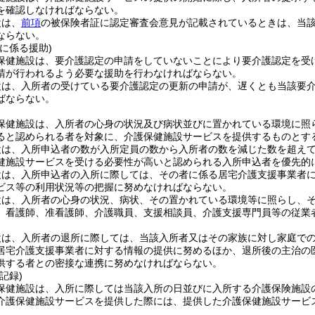
を確認しなければならない。
設は、
前項
の被保険者証に認定審査会意見が記載されているときは、当
ならない。
に係る援助)
保健施設は、要介護認定の申請をしていないことにより要介護認定を受
請が行われるよう必要な援助を行わなければならない。
設は、入所者の受けている要介護認定の更新の申請が、遅くとも当該要
ばならない。
保健施設は、入所者の心身の状況及び病状並びに置かれている環境に照
ると認められる者を対象に、介護保健施設サービスを提供するものとす
設は、入所申込者の数が入所定員の数から入所者の数を減じた数を超え
健施設サービスを受ける必要性が高いと認められる入所申込者を優先的
設は、入所申込者の入所に際しては、その者に係る居宅介護支援事業者
ビス等の利用状況等の把握に努めなければならない。
設は、入所者の心身の状況、病状、その置かれている環境等に照らし、
、看護師、准看護師、介護職員、支援相談員、介護支援専門員等の従業
設は、入所者の退所に際しては、当該入所者又はその家族に対し家庭で
居宅介護支援事業者に対する情報の提供に努めるほか、退所後の主治の
供する者との密接な連携に努めなければならない。
記録)
保健施設は、入所に際しては当該入所の日並びに入所する介護保険施設
介護保健施設サービスを提供した際には、提供した介護保健施設サービ