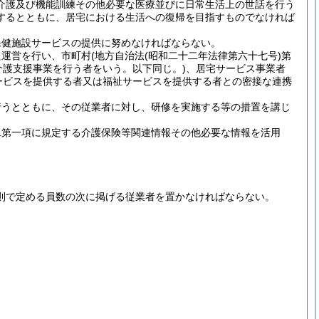
介護及び機能訓練その他必要な医療並びに日常生活上の世話を行う
するとともに、居宅における生活への復帰を目指すものでなければ
保健施設サービスの提供に努めなければならない。
た運営を行い、市町村
(地方自治法
(昭和二十二年法律第六十七号)
第
介護支援事業を行う者をいう。以下同じ。)
、居宅サービス事業者
ービスを提供する者又は福祉サービスを提供する者との密接な連携
行うとともに、その従業者に対し、研修を実施する等の措置を講じ
二第一項に規定する介護保険等関連情報その他必要な情報を活用
則で定める員数の次に掲げる従業者を置かなければならない。