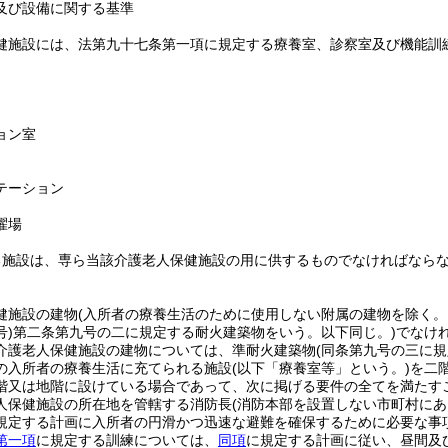
及び設備に関する基準
健施設には、法第九十七条第一項に規定する療養室、診察室及び機能訓
ョン室
テーション
濯場
る施設は、専ら当該介護老人保健施設の用に供するものでなければなら
健施設の建物
(入所者の療養生活のために使用しない附属の建物を除く。
)
第二条第九号の二に規定する耐火建築物をいう。以下同じ。)
でなけ
介護老人保健施設の建物については、準耐火建築物
(同条第九号の三に
の入所者の療養生活に充てられる施設
(以下「療養室等」という。)
を二
階又は地階に設けている場合であって、次に掲げる要件の全てを満たす
人保健施設の所在地を管轄する消防長
(消防本部を設置しない市町村にあ
規定する計画に入所者の円滑かつ迅速な避難を確保するために必要な事
第一項
に規定する訓練については、
同項
に規定する計画に従い、昼間及