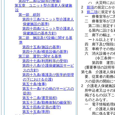
第四十二条
(記録等の整備)
ハ
火災時にお
第五章
ユニット型介護老人保健施
2
前項
の規定にか
設
3
前二項
に規定す
第一節
総則
一
療養室等が二
第四十三条
(ユニット型介護老人
二
療養室等が三
保健施設の基準)
第二項に規定す
第四十四条
(ユニット型介護老人
る屋内に設ける
保健施設の基本方針)
三
廊下の幅は、
第二節
施設及び設備に関する基
ートル以上とす
準
四
廊下及び階段
第四十五条
(施設の基準)
五
車椅子その他
第四十六条
(構造設備の基準)
六
消火設備その
第三節
運営に関する基準
(令三条例一
第四十七条
(利用料等の受領)
第四章
運営
第四十八条
(介護保健施設サービ
(重要事項の説明等
スの方針)
第七条
介護老人保
第四十九条
(看護及び医学的管理
要、従業者の勤務
の下における介護)
スの提供の開始に
第五十条
(食事)
2
介護老人保健施
第五十一条
(その他のサービスの
所申込者又はその
提供)
掲げるもの
(以下
第五十二条
(運営規程)
ものとみなす。
第五十三条
(勤務体制の確保等)
一
電子情報処理
第五十四条
(定員の遵守)
イ
介護老人保
第五十五条
(準用)
用に係る電子