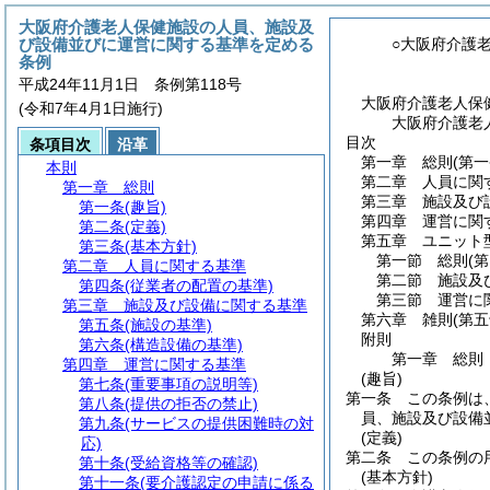
大阪府介護老人保健施設の人員、施設及
び設備並びに運営に関する基準を定める
○大阪府介護
条例
平成24年11月1日 条例第118号
大阪府介護老人保
(令和7年4月1日施行)
大阪府介護老
目次
条項目次
沿革
第一章
総則
(第
本則
第二章
人員に関
第一章
総則
第三章
施設及び
第一条
(趣旨)
第四章
運営に関
第二条
(定義)
第五章
ユニット
第三条
(基本方針)
第一節
総則
(
第二章
人員に関する基準
第二節
施設及
第四条
(従業者の配置の基準)
第三節
運営に
第三章
施設及び設備に関する基準
第六章
雑則
(第
第五条
(施設の基準)
附則
第六条
(構造設備の基準)
第一章
総則
第四章
運営に関する基準
(趣旨)
第七条
(重要事項の説明等)
第一条
この条例は
第八条
(提供の拒否の禁止)
員、施設及び設備
第九条
(サービスの提供困難時の対
(定義)
応)
第二条
この条例の
第十条
(受給資格等の確認)
(基本方針)
第十一条
(要介護認定の申請に係る