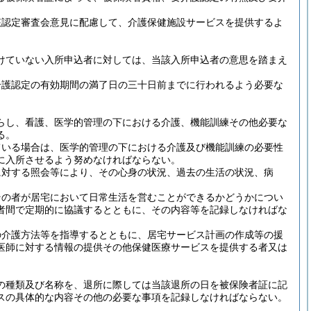
該認定審査会意見に配慮して、介護保健施設サービスを提供するよ
けていない入所申込者に対しては、当該入所申込者の意思を踏まえ
介護認定の有効期間の満了日の三十日前までに行われるよう必要な
らし、看護、医学的管理の下における介護、機能訓練その他必要な
る。
ている場合は、医学的管理の下における介護及び機能訓練の必要性
に入所させるよう努めなければならない。
に対する照会等により、その心身の状況、過去の生活の状況、病
その者が居宅において日常生活を営むことができるかどうかについ
者間で定期的に協議するとともに、その内容等を記録しなければな
の介護方法等を指導するとともに、居宅サービス計画の作成等の援
医師に対する情報の提供その他保健医療サービスを提供する者又は
の種類及び名称を、退所に際しては当該退所の日を被保険者証に記
スの具体的な内容その他の必要な事項を記録しなければならない。