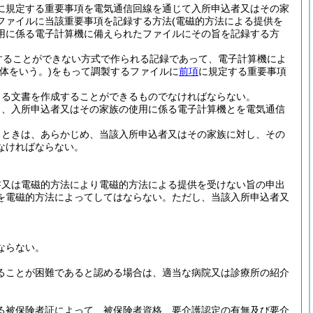
に規定する重要事項を電気通信回線を通じて入所申込者又はその家
ファイルに当該重要事項を記録する方法
(電磁的方法による提供を
用に係る電子計算機に備えられたファイルにその旨を記録する方
することができない方式で作られる記録であって、電子計算機によ
体をいう。)
をもって調製するファイルに
前項
に規定する重要事項
よる文書を作成することができるものでなければならない。
と、入所申込者又はその家族の使用に係る電子計算機とを電気通信
るときは、あらかじめ、当該入所申込者又はその家族に対し、その
なければならない。
書又は電磁的方法により電磁的方法による提供を受けない旨の申出
を電磁的方法によってしてはならない。
ただし、当該入所申込者又
ならない。
ることが困難であると認める場合は、適当な病院又は診療所の紹介
る被保険者証によって、被保険者資格、要介護認定の有無及び要介