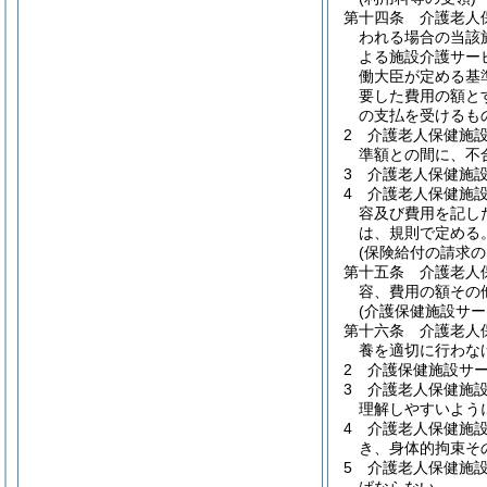
第十四条
介護老人
われる場合の当該
よる施設介護サー
働大臣が定める基
要した費用の額と
の支払を受けるも
2
介護老人保健施
準額との間に、不
3
介護老人保健施
4
介護老人保健施
容及び費用を記し
は、規則で定める
(保険給付の請求の
第十五条
介護老人
容、費用の額その
(介護保健施設サー
第十六条
介護老人
養を適切に行わな
2
介護保健施設サ
3
介護老人保健施
理解しやすいよう
4
介護老人保健施
き、身体的拘束そ
5
介護老人保健施