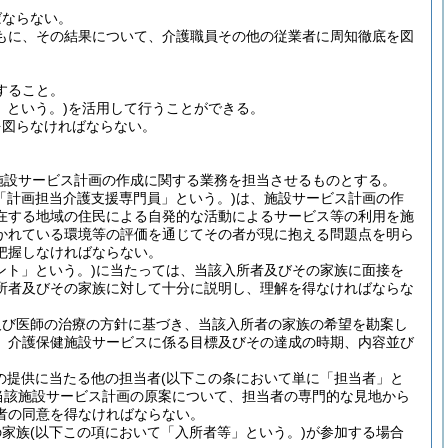
ばならない。
もに、その結果について、介護職員その他の従業者に周知徹底を図
すること。
」という。)
を活用して行うことができる。
を図らなければならない。
施設サービス計画の作成に関する業務を担当させるものとする。
「計画担当介護支援専門員」という。)
は、施設サービス計画の作
在する地域の住民による自発的な活動によるサービス等の利用を施
かれている環境等の評価を通じてその者が現に抱える問題点を明ら
把握しなければならない。
ント」という。)
に当たっては、当該入所者及びその家族に面接を
所者及びその家族に対して十分に説明し、理解を得なければならな
及び医師の治療の方針に基づき、当該入所者の家族の希望を勘案し
、介護保健施設サービスに係る目標及びその達成の時期、内容並び
の提供に当たる他の担当者
(以下この条において単に「担当者」と
当該施設サービス計画の原案について、担当者の専門的な見地から
者の同意を得なければならない。
の家族
(以下この項において「入所者等」という。)
が参加する場合