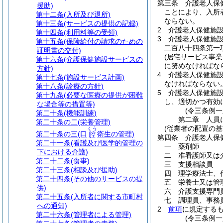
第三条
介護老人保
援助)
ことにより、入所
第十二条
(入所及び退所)
ならない。
第十三条
(サービスの提供の記録)
2
介護老人保健施
第十四条
(利用料等の受領)
3
介護老人保健施
第十五条
(保険給付の請求のための
二百八十四条第一
証明書の交付)
(居宅サービス事
第十六条
(介護保健施設サービスの
に努めなければな
方針)
4
介護老人保健施
第十七条
(施設サービス計画)
なければならない
第十八条
(診療の方針)
5
介護老人保健施
第十九条
(必要な医療の提供が困難
し、適切かつ有効
な場合等の措置等)
(令三条例一
第二十条
(機能訓練)
第二章
人員
第二十条の二
(栄養管理)
(従業者の配置の基
くう
第二十条の三
(口
衛生の管理)
腔
第四条
介護老人保
第二十一条
(看護及び医学的管理の
一
薬剤師
下における介護)
二
准看護師又は
第二十二条
(食事)
三
支援相談員
第二十三条
(相談及び援助)
四
理学療法士、
第二十四条
(その他のサービスの提
五
栄養士又は管
供)
六
介護支援専門
第二十五条
(入所者に関する市町村
七
調理員、事務
への通知)
2
前項
に規定する
第二十六条
(管理者による管理)
(令三条例一