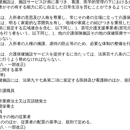
健施設は、施設サービス計画に基づき、看護、医学的管理の下における
者がその有する能力に応じ自立した日常生活を営むことができるように
設は、入所者の意思及び人格を尊重し、常にその者の立場に立って介護
設は、明るく家庭的な雰囲気を有し、地域や家庭との結びつきを重視し
項に規定する広域連合を含む。以下同じ。)
、居宅介護支援事業者
(居宅
業を行う者をいう。以下同じ。)
、他の介護保険施設その他の保健医療サ
らない。
設は、入所者の人権の擁護、虐待の防止等のため、必要な体制の整備を
。
設は、介護保健施設サービスを提供するに当たっては、法第百十八条の
に行うよう努めなければならない。
八・一部改正)
に関する基準
準)
健施設には、法第九十七条第二項に規定する医師及び看護師のほか、規
介護職員
作業療法士又は言語聴覚士
理栄養士
員
員その他の従業者
もののほか、従業者の配置の基準は、規則で定める。
八・一部改正)