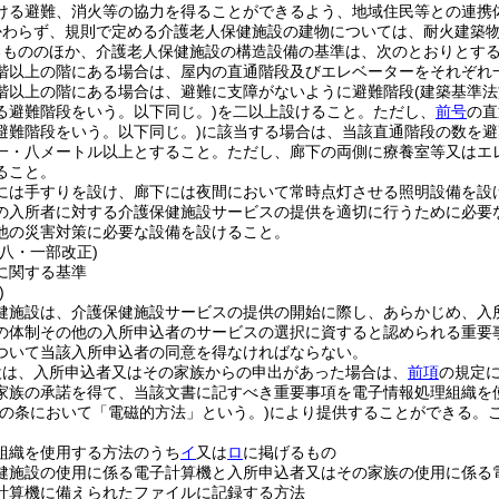
ける避難、消火等の協力を得ることができるよう、地域住民等との連携
かわらず、規則で定める介護老人保健施設の建物については、耐火建築
るもののほか、介護老人保健施設の構造設備の基準は、次のとおりとす
階以上の階にある場合は、屋内の直通階段及びエレベーターをそれぞれ
階以上の階にある場合は、避難に支障がないように避難階段
(建築基準
る避難階段をいう。以下同じ。)
を二以上設けること。
ただし、
前号
の直
避難階段をいう。以下同じ。)
に該当する場合は、当該直通階段の数を避
一・八メートル以上とすること。
ただし、廊下の両側に療養室等又はエ
ること。
には手すりを設け、廊下には夜間において常時点灯させる照明設備を設
の入所者に対する介護保健施設サービスの提供を適切に行うために必要
他の災害対策に必要な設備を設けること。
八・一部改正)
に関する基準
)
健施設は、介護保健施設サービスの提供の開始に際し、あらかじめ、入
の体制その他の入所申込者のサービスの選択に資すると認められる重要
ついて当該入所申込者の同意を得なければならない。
設は、入所申込者又はその家族からの申出があった場合は、
前項
の規定
家族の承諾を得て、当該文書に記すべき重要事項を電子情報処理組織を
この条において「電磁的方法」という。)
により提供することができる。
組織を使用する方法のうち
イ
又は
ロ
に掲げるもの
健施設の使用に係る電子計算機と入所申込者又はその家族の使用に係る
計算機に備えられたファイルに記録する方法