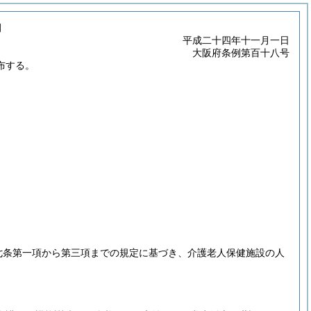
例
平成二十四年十一月一日
大阪府条例第百十八号
布する。
七条第一項から第三項までの規定に基づき、介護老人保健施設の人