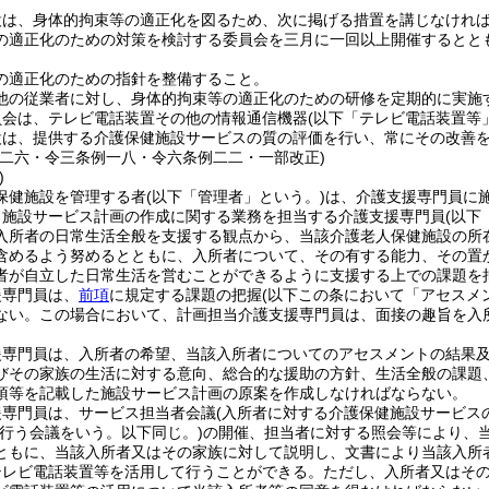
設は、身体的拘束等の適正化を図るため、次に掲げる措置を講じなけれ
の適正化のための対策を検討する委員会を三月に一回以上開催するとと
の適正化のための指針を整備すること。
他の従業者に対し、身体的拘束等の適正化のための研修を定期的に実施
員会は、テレビ電話装置その他の情報通信機器
(以下「テレビ電話装置等
設は、提供する介護保健施設サービスの質の評価を行い、常にその改善
例二六・令三条例一八・令六条例二二・一部改正)
)
保健施設を管理する者
(以下「管理者」という。)
は、介護支援専門員に
り施設サービス計画の作成に関する業務を担当する介護支援専門員
(以下
入所者の日常生活全般を支援する観点から、当該介護老人保健施設の所
含めるよう努めるとともに、入所者について、その有する能力、その置
者が自立した日常生活を営むことができるように支援する上での課題を
援専門員は、
前項
に規定する課題の把握
(以下この条において「アセスメ
ない。
この場合において、計画担当介護支援専門員は、面接の趣旨を入
援専門員は、入所者の希望、当該入所者についてのアセスメントの結果
びその家族の生活に対する意向、総合的な援助の方針、生活全般の課題
項等を記載した施設サービス計画の原案を作成しなければならない。
援専門員は、サービス担当者会議
(入所者に対する介護保健施設サービス
行う会議をいう。以下同じ。)
の開催、担当者に対する照会等により、
ともに、当該入所者又はその家族に対して説明し、文書により当該入所
テレビ電話装置等を活用して行うことができる。
ただし、入所者又はそ