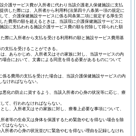
施設介護サービス費が入所者に代わり当該介護老人保健施設に支払
提供した際には、入所者から利用料
(法第四十八条第一項の規定に
して、介護保健施設サービスに係る同条第二項に規定する厚生労
要した費用の額を超えるときは、当該現に介護保健施設サービスに
施設に支払われる施設介護サービス費の額を控除して得られた額
した際に入所者から支払を受ける利用料の額と施設サービス費用基
用の支払を受けることができる。
ては、あらかじめ、入所者又はその家族に対し、当該サービスの内
の場合において、文書による同意を得る必要があるものについて
に係る費用の支払を受けた場合は、当該介護保健施設サービスの内
しなければならない。
は悪化の防止に資するよう、当該入所者の心身の状況等に応じ、療
慮して、行われなければならない。
旨とし、入所者又はその家族に対し、療養上必要な事項について、
入所者等の生命又は身体を保護するため緊急やむを得ない場合を除
ってはならない。
の入所者の心身の状況並びに緊急やむを得ない理由を記録しなけれ