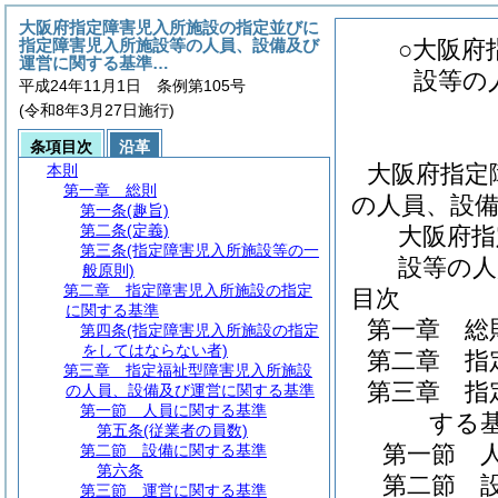
大阪府指定障害児入所施設の指定並びに
指定障害児入所施設等の人員、設備及び
○大阪府
運営に関する基準…
設等の
平成24年11月1日 条例第105号
(令和8年3月27日施行)
条項目次
沿革
大阪府指定
本則
第一章
総則
の人員、設
第一条
(趣旨)
第二条
(定義)
大阪府指
第三条
(指定障害児入所施設等の一
設等の人
般原則)
第二章
指定障害児入所施設の指定
目次
に関する基準
第一章
総
第四条
(指定障害児入所施設の指定
をしてはならない者)
第二章
指
第三章
指定福祉型障害児入所施設
第三章
指
の人員、設備及び運営に関する基準
第一節
人員に関する基準
する
第五条
(従業者の員数)
第一節
第二節
設備に関する基準
第六条
第二節
第三節
運営に関する基準