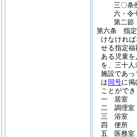
三〇条
六・令
第二節
第六条
指
けなければ
せる指定福
ある児童を
を、三十人
施設であっ
は
同号
に掲
ことができ
一
居室
二
調理室
三
浴室
四
便所
五
医務室