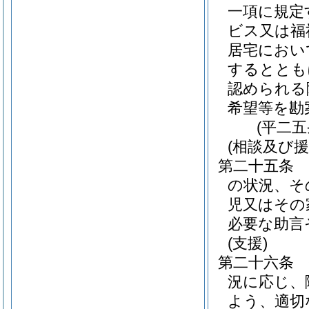
一項に規定
ビス又は福
居宅におい
するととも
認められる
希望等を勘
(平二
(相談及び援
第二十五条
の状況、そ
児又はその
必要な助言
(支援)
第二十六条
況に応じ、
よう、適切