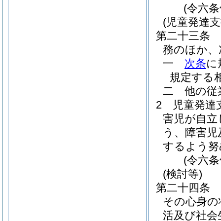
(令六
(児童発達
第二十三条
務のほか、
一
次条
に
規定する
二
他の従
2
児童発達
害児が自立
う、障害児
するよう努
(令六
(検討等)
第二十四条
その心身の
活及び社会