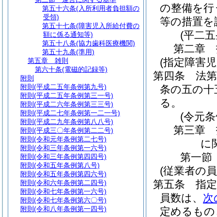
の整備を行
第五十六条
(入所利用者負担額の
受領)
等の措置を
第五十七条
(障害児入所給付費の
(平二
額に係る通知等)
第五十八条
(協力歯科医療機関)
第二章
第五十九条
(準用)
(指定障害
第五章
雑則
第六十条
(電磁的記録等)
第四条
法
附則
附則
(平成二五年条例第九号)
条の五の十
附則
(平成二五年条例第三一号)
る。
附則
(平成二六年条例第三三号)
附則
(平成二七年条例第一二一号)
(令元
附則
(平成二九年条例第八八号)
第三章
附則
(平成三〇年条例第二二号)
附則
(令和元年条例第二七号)
に
附則
(令和三年条例第一六号)
第一節
附則
(令和三年条例第四四号)
附則
(令和五年条例第八号)
(従業者の員
附則
(令和五年条例第四六号)
第五条
指
附則
(令和六年条例第二四号)
附則
(令和七年条例第一六号)
員数は、
次
附則
(令和七年条例第六〇号)
附則
(令和八年条例第一四号)
定めるもの