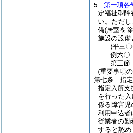
5
第一項各
定福祉型障
い。
ただし
備
(居室を除
施設の設備
(平三
例六〇
第三節
(重要事項の
第七条
指
指定入所支
を行った入
係る障害児
利用申込者
従業者の勤
すると認め