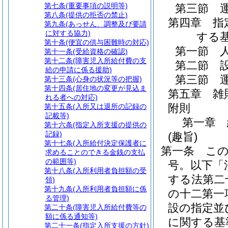
第七条
(重要事項の説明等)
第三節
第八条
(提供の拒否の禁止)
第四章
指
第九条
(あっせん、調整及び要請
に対する協力)
する
第十条
(便宜の供与困難時の対応)
第一節
第十一条
(受給資格の確認)
第十二条
(障害児入所給付費の支
第二節
給の申請に係る援助)
第三節
第十三条
(心身の状況等の把握)
第十四条
(居住地の変更が見込ま
第五章
雑
れる者への対応)
附則
第十五条
(入所又は退所の記録の
記載等)
第一章
第十六条
(指定入所支援の提供の
記録)
(趣旨)
第十七条
(入所給付決定保護者に
第一条
こ
求めることのできる金銭の支払
の範囲等)
号。以下「
第十八条
(入所利用者負担額の受
する法第二
領)
第十九条
(入所利用者負担額に係
の十二第一
る管理)
設の指定並
第二十条
(障害児入所給付費等の
額に係る通知等)
に関する基
第二十一条
(指定入所支援の方針)