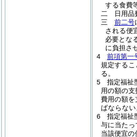
する食費
二
日用品
三
前二号
される便
必要とな
に負担さ
4
前項第一
規定するこ
る。
5
指定福祉
用の額の支
費用の額を
ばならない
6
指定福祉
与に当たっ
当該便宜の