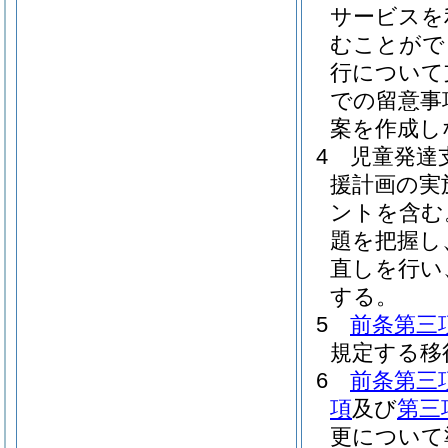
サービスを
むことがで
行について
での留意事
案を作成し
4
児童発達
援計画の実
ントを含む
題を把握し
直しを行い
する。
5
前条第三
規定する移
6
前条第三
項
及び
第三
更について