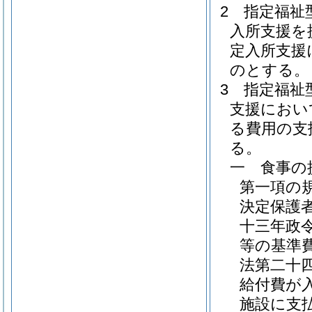
2
指定福祉
入所支援を
定入所支援
のとする。
3
指定福祉
支援におい
る費用の支
る。
一
食事の
第一項の
決定保護
十三年政令
等の基準
法第二十
給付費が
施設に支