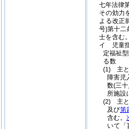
七年法律第
その効力
よる改正
号)
第十二
士を含む
イ
児童
定福祉型
る数
(1)
主
障害児
数
(三
所施設
(2)
主
及び
第
含む。
いて「