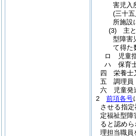
害児入
(三十
所施設
(3)
主
型障害
て得た
ロ
児童
ハ
保育
四
栄養士
五
調理員
六
児童発
2
前項各号
させる指定
定福祉型障
ると認めら
理担当職員