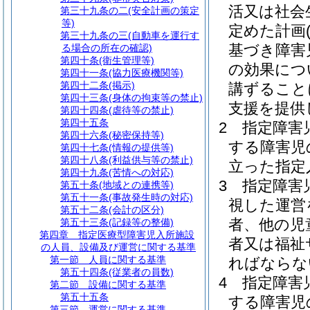
活又は社会
第三十九条の二
(安全計画の策定
等)
定めた計画
第三十九条の三
(自動車を運行す
基づき障害
る場合の所在の確認)
第四十条
(衛生管理等)
の効果につ
第四十一条
(協力医療機関等)
第四十二条
(掲示)
講ずること
第四十三条
(身体の拘束等の禁止)
支援を提供
第四十四条
(虐待等の禁止)
第四十五条
2
指定障害
第四十六条
(秘密保持等)
する障害児
第四十七条
(情報の提供等)
第四十八条
(利益供与等の禁止)
立った指定
第四十九条
(苦情への対応)
3
指定障害
第五十条
(地域との連携等)
第五十一条
(事故発生時の対応)
視した運営
第五十二条
(会計の区分)
者、他の児
第五十三条
(記録等の整備)
第四章
指定医療型障害児入所施設
者又は福祉
の人員、設備及び運営に関する基準
第一節
人員に関する基準
ればならな
第五十四条
(従業者の員数)
4
指定障害
第二節
設備に関する基準
第五十五条
する障害児
第三節
運営に関する基準