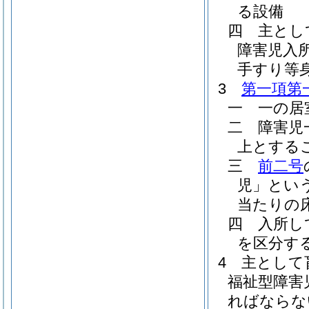
る設備
四
主とし
障害児入
手すり等
3
第一項第
一
一の居
二
障害児
上とする
三
前二号
児」という
当たりの
四
入所し
を区分す
4
主として
福祉型障害
ればならな