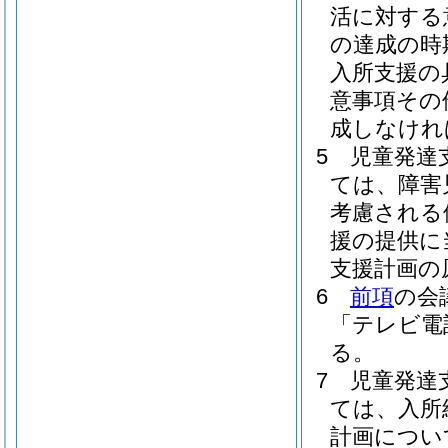
活に対する
の達成の時
入所支援の
意事項その
成しなけれ
5
児童発達
ては、障害
考慮される
援の提供に
支援計画の
6
前項
の会
「テレビ電
る。
7
児童発達
ては、入所
計画につい