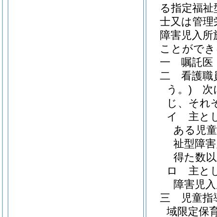
る指定福祉
士又は管理
障害児入所
ことができ
一
嘱託医
二
看護職
う。)
次に
じ、それ
イ
主と
ある児童
祉型障害
得た数以
ロ
主と
障害児入
三
児童指
域限定保