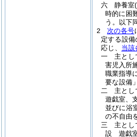
六
静養室
時的に困
う。以下同
2
次の各号
定する設備
応じ、
当該
一
主とし
害児入所
職業指導
要な設備
二
主とし
遊戯室、
並びに浴
の不自由
三
主とし
設 遊戯