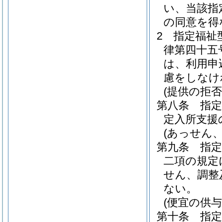
い、当該指
の同意を得
2
指定福祉
律第四十五
は、利用申
慮をしなけ
(提供の拒否
第八条
指
定入所支援
(あっせん
第九条
指
二項の規定
せん、調整
ない。
(便宜の供
第十条
指