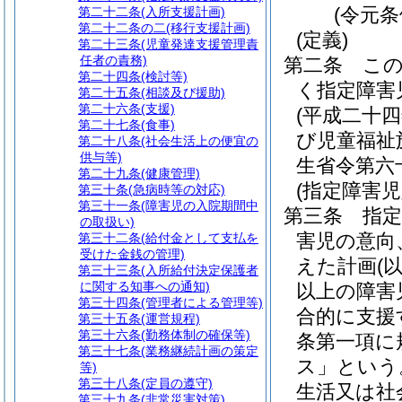
(令元
第二十二条
(入所支援計画)
第二十二条の二
(移行支援計画)
(定義)
第二十三条
(児童発達支援管理責
任者の責務)
第二条
こ
第二十四条
(検討等)
く指定障害
第二十五条
(相談及び援助)
第二十六条
(支援)
(平成二十
第二十七条
(食事)
び児童福祉
第二十八条
(社会生活上の便宜の
供与等)
生省令第六
第二十九条
(健康管理)
(指定障害
第三十条
(急病時等の対応)
第三十一条
(障害児の入院期間中
第三条
指
の取扱い)
害児の意向
第三十二条
(給付金として支払を
受けた金銭の管理)
えた計画
(
第三十三条
(入所給付決定保護者
に関する知事への通知)
以上の障害
第三十四条
(管理者による管理等)
合的に支援
第三十五条
(運営規程)
第三十六条
(勤務体制の確保等)
条第一項に
第三十七条
(業務継続計画の策定
ス」という
等)
第三十八条
(定員の遵守)
生活又は社
第三十九条
(非常災害対策)