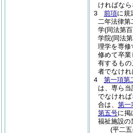
ければなら
3
前項
に規
二年法律第
学
(同法第
学院
(同法
理学を専修
修めて卒業
有するもの
者でなけれ
4
第一項第
は、専ら当
でなければ
合は、
第一
第五号
に掲
福祉施設の
(平二