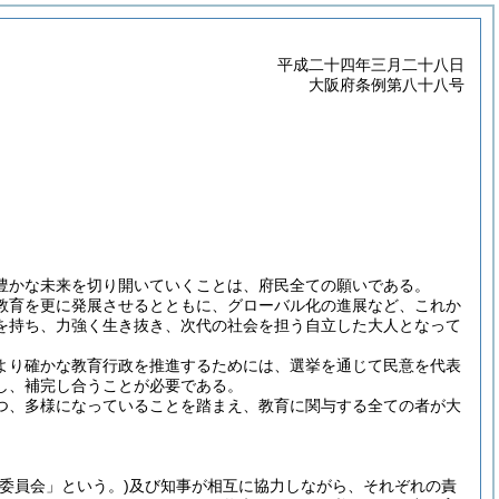
平成二十四年三月二十八日
大阪府条例第八十八号
豊かな未来を切り開いていくことは、府民全ての願いである。
教育を更に発展させるとともに、グローバル化の進展など、これか
を持ち、力強く生き抜き、次代の社会を担う自立した大人となって
より確かな教育行政を推進するためには、選挙を通じて民意を代表
し、補完し合うことが必要である。
つ、多様になっていることを踏まえ、教育に関与する全ての者が大
「委員会」という。)
及び知事が相互に協力しながら、それぞれの責