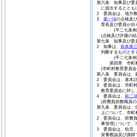
第六条
知事及び委
に提出するととも
2
委員会は、地方
3
第一項
の点検及
育長及び委員が自
(平二七条
(点検及び評価の結
第七条
知事及び委
2
知事は、
前条第
判断するものとす
(平二七条
第四章
市町
(市町村教育委員会
第八条
委員会は、
2
委員会は、基本
3
委員会は、市町
教育委員会に対し
4
委員会は、
前二
(府費負担教職員の
第九条
委員会は、
上について、市町
2
委員会は、府費
事管理について、
3
委員会は、幼児
栄養教諭及び講師