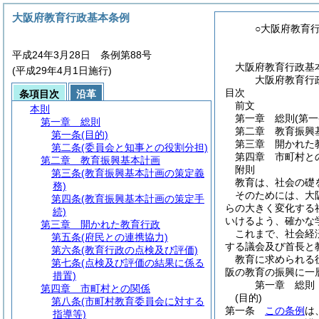
大阪府教育行政基本条例
○大阪府教育
平成24年3月28日 条例第88号
大阪府教育行政基
(平成29年4月1日施行)
大阪府教育行
目次
条項目次
沿革
前文
本則
第一章
総則
(第
第一章
総則
第二章
教育振興
第一条
(目的)
第三章
開かれた
第二条
(委員会と知事との役割分担)
第四章
市町村と
第二章
教育振興基本計画
附則
第三条
(教育振興基本計画の策定義
教育は、社会の礎
務)
そのためには、大
第四条
(教育振興基本計画の策定手
らの大きく変化する
続)
いけるよう、確かな
第三章
開かれた教育行政
これまで、社会経
第五条
(府民との連携協力)
する議会及び首長と
第六条
(教育行政の点検及び評価)
教育に求められる
第七条
(点検及び評価の結果に係る
阪の教育の振興に一
措置)
第一章
総則
第四章
市町村との関係
(目的)
第八条
(市町村教育委員会に対する
第一条
この条例
は
指導等)