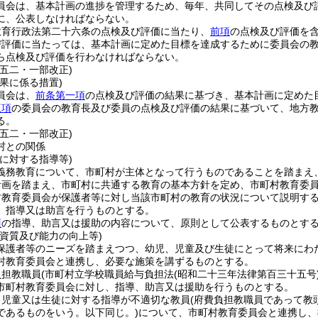
員会は、基本計画の進捗を管理するため、毎年、共同してその点検及び
に、公表しなければならない。
教育行政法第二十六条の点検及び評価に当たり、
前項
の点検及び評価を
び評価に当たっては、基本計画に定めた目標を達成するために委員会の
ら点検及び評価を行わなければならない。
例五二・一部改正)
果に係る措置)
員会は、
前条第一項
の点検及び評価の結果に基づき、基本計画に定めた
三項
の委員会の教育長及び委員の点検及び評価の結果に基づいて、地方
る。
例五二・一部改正)
村との関係
に対する指導等)
義務教育について、市町村が主体となって行うものであることを踏まえ
計画を踏まえ、市町村に共通する教育の基本方針を定め、市町村教育委
村教育委員会が保護者等に対し当該市町村の教育の状況について説明す
、指導又は助言を行うものとする。
項
の指導、助言又は援助の内容について、原則として公表するものとす
資質及び能力の向上等)
保護者等のニーズを踏まえつつ、幼児、児童及び生徒にとって将来にわ
村教育委員会と連携し、必要な施策を講ずるものとする。
負担教職員
(市町村立学校職員給与負担法
(昭和二十三年法律第百三十五号
市町村教育委員会に対し、指導、助言又は援助を行うものとする。
、児童又は生徒に対する指導が不適切な教員
(府費負担教職員であって教
であるものをいう。以下同じ。)
について、市町村教育委員会と連携し、