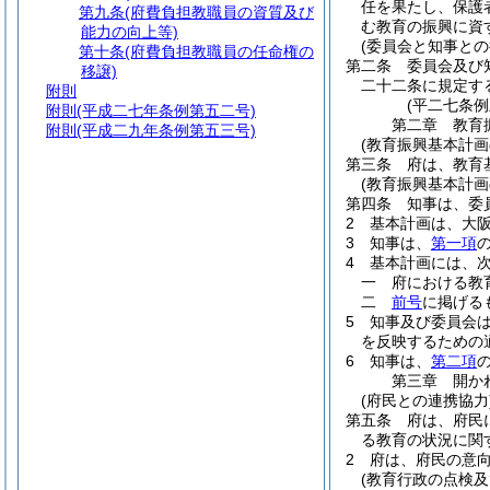
任を果たし、保護
第九条
(府費負担教職員の資質及び
む教育の振興に資
能力の向上等)
(委員会と知事との
第十条
(府費負担教職員の任命権の
第二条
委員会及び
移譲)
二十二条に規定す
附則
(平二七条
附則
(平成二七年条例第五二号)
第二章
教育
附則
(平成二九年条例第五三号)
(教育振興基本計画
第三条
府は、教育
(教育振興基本計画
第四条
知事は、委
2
基本計画は、大
3
知事は、
第一項
4
基本計画には、
一
府における教
二
前号
に掲げる
5
知事及び委員会
を反映するための
6
知事は、
第二項
第三章
開か
(府民との連携協力
第五条
府は、府民
る教育の状況に関
2
府は、府民の意
(教育行政の点検及