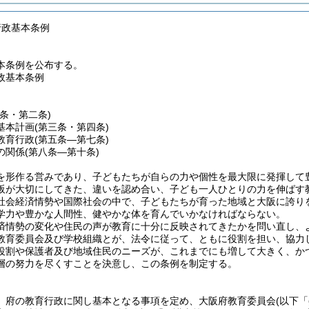
行政基本条例
本条例を公布する。
政基本条例
一条・第二条)
基本計画
(第三条・第四条)
教育行政
(第五条―第七条)
の関係
(第八条―第十条)
を形作る営みであり、子どもたちが自らの力や個性を最大限に発揮して
阪が大切にしてきた、違いを認め合い、子ども一人ひとりの力を伸ばす
社会経済情勢や国際社会の中で、子どもたちが育った地域と大阪に誇り
学力や豊かな人間性、健やかな体を育んでいかなければならない。
済情勢の変化や住民の声が教育に十分に反映されてきたかを問い直し、
教育委員会及び学校組織とが、法令に従って、ともに役割を担い、協力
役割や保護者及び地域住民のニーズが、これまでにも増して大きく、か
層の努力を尽くすことを決意し、この条例を制定する。
、府の教育行政に関し基本となる事項を定め、大阪府教育委員会
(以下