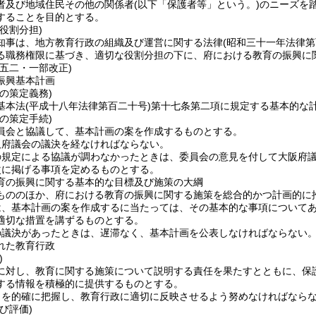
者及び地域住民その他の関係者
(以下「保護者等」という。)
のニーズを
することを目的とする。
役割分担)
知事は、地方教育行政の組織及び運営に関する法律
(昭和三十一年法律
る職務権限に基づき、適切な役割分担の下に、府における教育の振興に
例五二・一部改正)
振興基本計画
の策定義務)
基本法
(平成十八年法律第百二十号)
第十七条第二項に規定する基本的な
の策定手続)
員会と協議して、基本計画の案を作成するものとする。
阪府議会の議決を経なければならない。
の規定による協議が調わなかったときは、委員会の意見を付して大阪府
次に掲げる事項を定めるものとする。
育の振興に関する基本的な目標及び施策の大綱
もののほか、府における教育の振興に関する施策を総合的かつ計画的に
は、基本計画の案を作成するに当たっては、その基本的な事項について
適切な措置を講ずるものとする。
の議決があったときは、遅滞なく、基本計画を公表しなければならない
れた教育行政
)
に対し、教育に関する施策について説明する責任を果たすとともに、保
する情報を積極的に提供するものとする。
向を的確に把握し、教育行政に適切に反映させるよう努めなければなら
び評価)