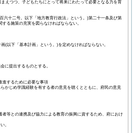
踏まえつつ、子どもたちにとって将来にわたって必要となる力を育
第百六十二号。以下「地方教育行政法」という。)
第二十一条及び第
関する施策の充実を図らなければならない。
計画
(以下「基本計画」という。)
を定めなければならない。
議会に提出するものとする。
推進するために必要な事項
あらかじめ学識経験を有する者の意見を聴くとともに、府民の意見
。
護者等との連携及び協力による教育の振興に資するため、府におけ
ない。