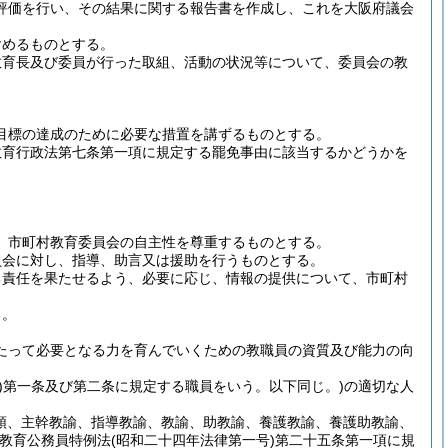
評価を行い、その結果に関する報告書を作成し、これを大阪府議会
含めるものとする。
教育長及び委員が行った取組、活動の状況等について、委員会の教
目標の達成のために必要な措置を講ずるものとする。
教育行政法第七条第一項に規定する罷免事由に該当するかどうかを
、市町村教育委員会の自主性を尊重するものとする。
員会に対し、指導、助言又は援助を行うものとする。
る責任を果たせるよう、必要に応じ、情報の提供について、市町村
る。
たって必要となる力を育んでいくための教職員の資質及び能力の向
)
第一条及び第二条に規定する職員をいう。以下同じ。)
の適切な人
頭、主幹教諭、指導教諭、教諭、助教諭、養護教諭、養護助教諭、
教育公務員特例法
(昭和二十四年法律第一号)
第二十五条第一項に規