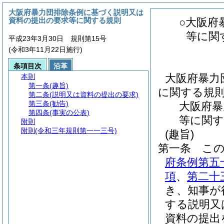
大阪府暴力団排除条例に基づく説明又は
資料の提出の要求等に関する規則
○大阪府
等に関
平成23年3月30日 規則第15号
(令和3年11月22日施行)
条項目次
沿革
大阪府暴力
本則
第一条
(趣旨)
に関する規
第二条
(説明又は資料の提出の要求)
第三条
(勧告)
大阪府暴
第四条
(事実の公表)
等に関す
附則
附則
(令和三年規則第一一三号)
(趣旨)
第一条
こ
府条例第五
項
、
第二十
き、知事が
する説明又
資料の提出