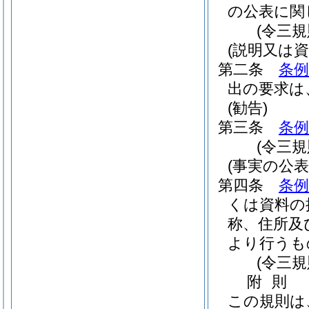
の公表に関
(令三
(説明又は
第二条
条例
出の要求は
(勧告)
第三条
条例
(令三
(事実の公表
第四条
条例
くは資料の
称、住所及
より行うも
(令三
附
則
この規則は