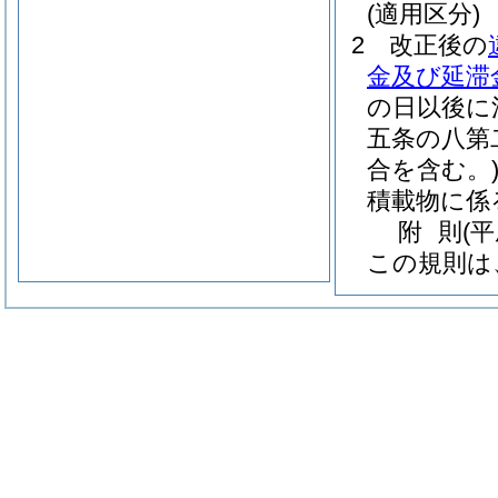
(適用区分)
2
改正後の
金及び延滞
の日以後に
五条の八第
合を含む。
積載物に係
附
則
(
この規則は