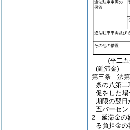
違法駐車車両の
保管
違法駐車車両及び
その他の措置
(平二
(延滞金)
第三条
法第
条の八第二
促をした場
期限の翌日
五パーセン
2
延滞金の
る負担金の