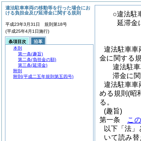
違法駐車車両の移動等を行った場合にお
ける負担金及び延滞金に関する規則
○違法駐
延滞金
平成23年3月31日 規則第18号
(平成25年4月1日施行)
条項目次
沿革
違法駐車車
本則
第一条
(趣旨)
金に関する
第二条
(負担金の額)
第三条
(延滞金)
違法駐車
附則
滞金に関
附則
(平成二五年規則第五四号)
違法駐車車
める規則(昭
る。
(趣旨)
第一条
こ
以下「法」
いて読み替