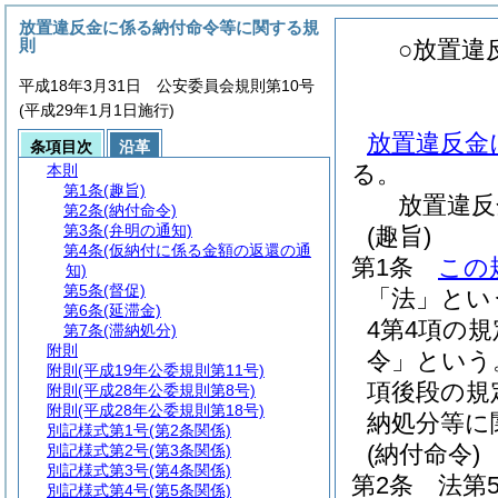
放置違反金に係る納付命令等に関する規
則
○放置違
平成18年3月31日 公安委員会規則第10号
(平成29年1月1日施行)
放置違反金
条項目次
沿革
る。
本則
第1条
(趣旨)
放置違反
第2条
(納付命令)
第3条
(弁明の通知)
(趣旨)
第4条
(仮納付に係る金額の返還の通
第1条
この
知)
第5条
(督促)
「法」とい
第6条
(延滞金)
4第4項の
第7条
(滞納処分)
附則
令」という
附則
(平成19年公委規則第11号)
項後段の規
附則
(平成28年公委規則第8号)
附則
(平成28年公委規則第18号)
納処分等に
別記様式第1号
(第2条関係)
(納付命令)
別記様式第2号
(第3条関係)
別記様式第3号
(第4条関係)
第2条
法第
別記様式第4号
(第5条関係)