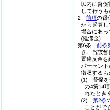
以内に督促
して行うも
2
前項
の督
から起算し
場合にあっ
(延滞金)
第6条
前条
き、当該督
置違反金を
パーセント
徴収するも
(1)
督促を
の4第1
れたとき
(2)
第2条
ことがで