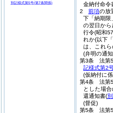
別記様式第5号
(第7条関係)
金納付命令
2
前項
の放
下「納期限
の翌日から
行令
(昭和5
れか
(以下
は、これら
(弁明の通知
第3条
法第
記様式第2
(仮納付に
第4条
法第
とした場合
還通知書
(
別
(督促)
第5条
法第