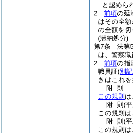
と認めら
2
前項
の延
はその全額
の全額を切
(滞納処分)
第7条
法第
は、警察職
2
前項
の指
職員証
(
別記
きはこれを
附
則
この規則
は
附
則
(
この規則は
附
則
(
この規則は