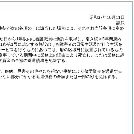
昭和37年10月11日
議決
生徒が次の各項の一に該当した場合には、それぞれ当該各項に定め
た日から1年以内に看護職員の免許を取得し、引き続き5年間府内
11条第1号に規定する施設のうち障害者の日常生活及び社会生活を
サービスを行うものにあつては、府の区域外に設置されているもの
従事している期間中に業務上の理由により死亡し、または業務に起
学資金の全額の返還債務を免除する。
亡、疾病、災害その他やむを得ない事情により修学資金を返還する
いない部分にかかる返還債務の全額または一部の額を免除する。