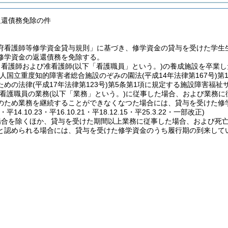
返還債務免除の件
府看護師等修学資金貸与規則」に基づき、修学資金の貸与を受けた学生
修学資金の返還債務を免除する。
、看護師および准看護師
(以下「看護職員」という。)
の養成施設を卒業し
法人国立重度知的障害者総合施設のぞみの園法
(平成14年法律第167号)
第
ための法律
(平成17年法律第123号)
第5条第1項に規定する施設障害福祉
看護職員の業務
(以下「業務」という。)
に従事した場合、および業務に
のため業務を継続することができなくなつた場合には、貸与を受けた修
19・平14.10.23・平16.10.21・平18.12.15・平25.3.22・一部改正)
場合を除くほか、貸与を受けた期間以上業務に従事した場合、および死
と認められる場合には、貸与を受けた修学資金のうち履行期の到来して