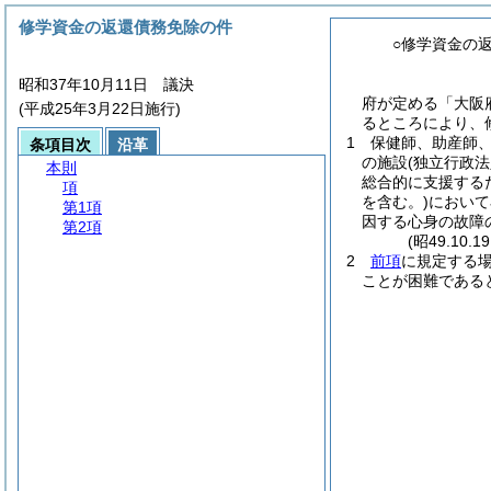
修学資金の返還債務免除の件
○修学資金の
昭和37年10月11日 議決
府が定める「大阪
(平成25年3月22日施行)
るところにより、
1
保健師、助産師
条項目次
沿革
の施設
(独立行政
本則
総合的に支援する
項
を含む。)
において
第1項
因する心身の故障
第2項
(昭49.10.
2
前項
に規定する
ことが困難である