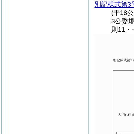
別記様式第3
(平18
3公委
則11・