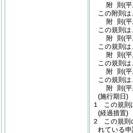
附
則
(
この附則は
附
則
(
この規則は
附
則
(
この規則は
附
則
(
この規則は
附
則
(
この規則は
附
則
(
(施行期日)
1
この規則
(経過措置)
2
この規則
れている申