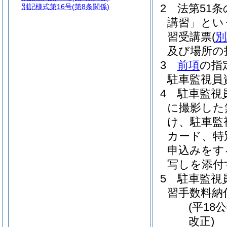
2
法第51条
別記様式第16号
(第8条関係)
講習」とい
習受講票
(
別
及び場所の
3
前項
の指
駐車監視員
4
駐車監視
に撮影した
け、駐車監
カード、特
申込みをす
写しを添付
5
駐車監視
習手数料納
(平18
改正)