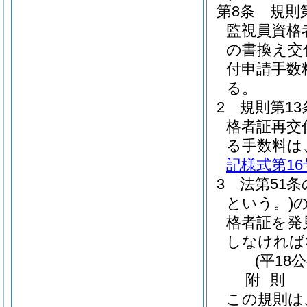
第8条
規則
監視員資格
の書換え交
付申請手数
る。
2
規則第1
格者証再交
る手数料は
記様式第16
3
法第51
という。)
格者証を発
しなければ
(平18
附
則
この規則は