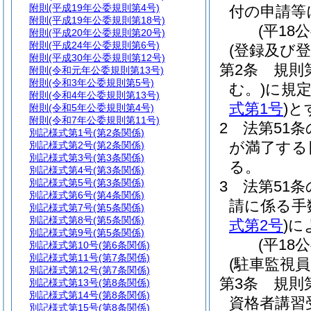
附則
(平成19年公委規則第4号)
付の申請等
附則
(平成19年公委規則第18号)
(平18
附則
(平成20年公委規則第20号)
附則
(平成24年公委規則第6号)
(登録及び
附則
(平成30年公委規則第12号)
第2条
規則
附則
(令和元年公委規則第13号)
附則
(令和3年公委規則第5号)
む。)
に規
附則
(令和4年公委規則第13号)
式第1号
)
と
附則
(令和5年公委規則第4号)
附則
(令和7年公委規則第11号)
2
法第51
別記様式第1号
(第2条関係)
が満了する
別記様式第2号
(第2条関係)
別記様式第3号
(第3条関係)
る。
別記様式第4号
(第3条関係)
別記様式第5号
(第3条関係)
3
法第51
別記様式第6号
(第4条関係)
請に係る手
別記様式第7号
(第5条関係)
別記様式第8号
(第5条関係)
式第2号
)
に
別記様式第9号
(第5条関係)
(平18
別記様式第10号
(第6条関係)
別記様式第11号
(第7条関係)
(駐車監視
別記様式第12号
(第7条関係)
第3条
規則
別記様式第13号
(第8条関係)
別記様式第14号
(第8条関係)
資格者講習
別記様式第15号
(第8条関係)