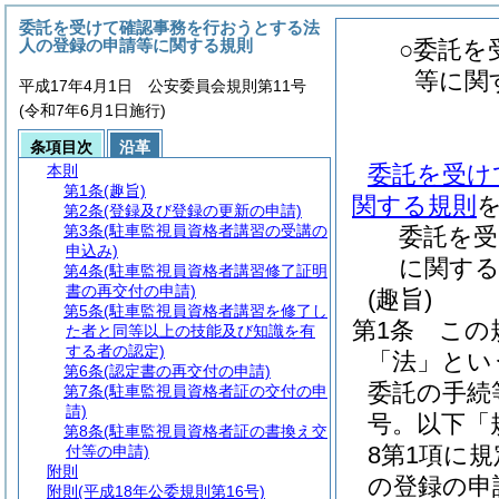
委託を受けて確認事務を行おうとする法
人の登録の申請等に関する規則
○委託を
等に関
平成17年4月1日 公安委員会規則第11号
(令和7年6月1日施行)
条項目次
沿革
委託を受け
本則
第1条
(趣旨)
関する規則
第2条
(登録及び登録の更新の申請)
第3条
(駐車監視員資格者講習の受講の
委託を受
申込み)
に関する
第4条
(駐車監視員資格者講習修了証明
書の再交付の申請)
(趣旨)
第5条
(駐車監視員資格者講習を修了し
第1条
この
た者と同等以上の技能及び知識を有
する者の認定)
「法」とい
第6条
(認定書の再交付の申請)
委託の手続
第7条
(駐車監視員資格者証の交付の申
請)
号。以下「
第8条
(駐車監視員資格者証の書換え交
8第1項に
付等の申請)
附則
の登録の申
附則
(平成18年公委規則第16号)