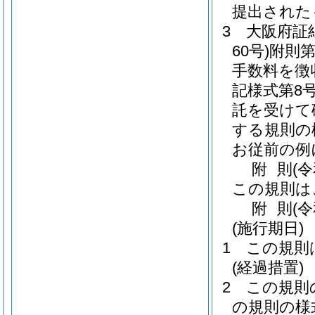
提出された
3
大阪府証
60号)
附則
手数料を徴
記様式第8号
託を受けて
する規則の
お従前の例
附
則
(
この規則は
附
則
(
(施行期日)
1
この規則
(経過措置)
2
この規則
の規則の様