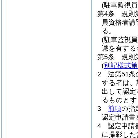
(駐車監視
第4条
規則
員資格者講
る。
(駐車監視
識を有する
第5条
規則
(
別記様式第
2
法第51
する者は、
出して認定
るものとす
3
前項
の指
認定申請書
4
認定申請
に撮影した