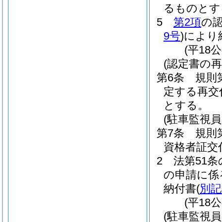
るものとす
5
第2項
の
9号
)
により
(平18
(認定書の再
第6条
規則
定する再交
とする。
(駐車監視
第7条
規則
資格者証交
2
法第51
の申請に係
納付書
(
別記
(平18
(駐車監視