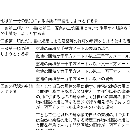
十七条第一号の規定による承認の申請をしようとする者
十一条第二項ただし書
(法第三十五条の二第四項において準用する場合を含
可の申請をしようとする者
十二条第一項ただし書の規定による建築等の許可の申請をしようとする
十三条第一項の許可
敷地の面積が千平方メートル未満の場合
をしようとする者
敷地の面積が千平方メートル以上三千平方メートル
敷地の面積が三千平方メートル以上六千平方メート
敷地の面積が六千平方メートル以上一万平方メート
敷地の面積が一万平方メートル以上の場合
十五条の承認の申請
主として自己の居住の用に供する住宅の建築の用に
うとする者
う開発行為である場合又は主として住宅以外の建築
の用に供するものの建築若しくは自己の業務の用に
物の建設の用に供する目的で行う開発行為であって
が一万平方メートル未満のものである場合
主として住宅以外の建築物で自己の業務の用に供す
は自己の業務の用に供する特定工作物の建設の用に
う開発行為であって開発区域の面積が一万平方メー