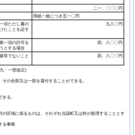
二一、〇〇〇円
用紙一枚につき五一〇円
一項ただし書の
九八〇円
けたことを証す
第一項の許可を
四、八〇〇円
うとする場合
築等でないこと
四、八〇〇円
九・一部改正)
、その全部又は一部を還付することができる。
できる。
村の区域に係るものは、それぞれ当該町又は村が処理することとす
する事務