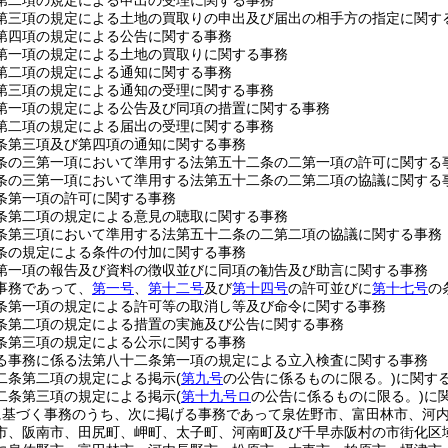
第二項の規定による申出の受理に関する事務
第三項の規定による土地の買取りの申出及び届出の相手方の指定に関す
第四項の規定による公告に関する事務
第一項の規定による土地の買取りに関する事務
第二項の規定による通知に関する事務
第三項の規定による通知の受理に関する事務
第一項の規定による公告及び同項の措置に関する事務
第二項の規定による届出の受理に関する事務
条第三項及び第四項の通知に関する事務
条の三第一項において準用する法第五十二条の二第一項の許可に関する
条の三第一項において準用する法第五十二条の二第二項の協議に関する
条第一項の許可に関する事務
条第二項の規定による意見の聴取に関する事務
条第三項において準用する法第五十二条の二第二項の協議に関する事務
条の規定による条件の付加に関する事務
第一項の報告及び資料の徴収並びに同項の勧告及び助言に関する事務
事務であって、
第一号
、
第十二号
及び
第十四号
の許可並びに
第十七号
の
条第一項の規定による許可等の取消し等及び命令に関する事務
条第二項の規定による措置の実施及び公告に関する事務
条第三項の規定による公示に関する事務
る事務に係る法第八十二条第一項の規定による立入検査に関する事務
二条第二項の規定による掲示
(
第九号
の公告に係るものに限る。)
に関す
二条第三項の規定による掲示
(
第十九号ロ
の公告に係るものに限る。)
に
に基づく事務のうち、次に掲げる事務であって泉佐野市、富田林市、河
市、阪南市、田尻町、岬町、太子町、河南町及び千早赤阪村の市街化区