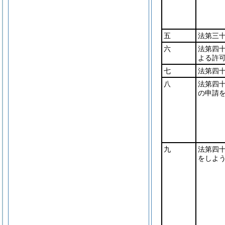
五
法第三
六
法第四
よる許
七
法第四
八
法第四
の申請
九
法第四
をしよ