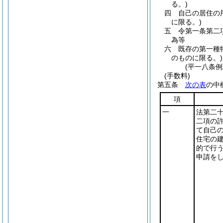
る。)
四
自己の居住の
に限る。)
五
令第一条第二
為等
六
既存の第一種
のものに限る。)
(平一八条
(手数料)
第五条
次の表
の中
項
一
法第二
二項の
て自己
住宅の
的で行
申請を