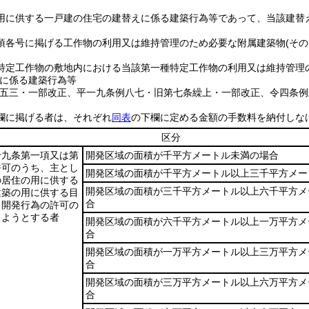
用に供する一戸建の住宅の建替えに係る建築行為等であって、当該建替
項各号に掲げる工作物の利用又は維持管理のため必要な附属建築物
(そ
特定工作物の敷地内における当該第一種特定工作物の利用又は維持管理
に係る建築行為等
例五三・一部改正、平一九条例八七・旧第七条繰上・一部改正、令四条例
欄に掲げる者は、それぞれ
同表
の下欄に定める金額の手数料を納付しな
区分
十九条第一項又は第
開発区域の面積が千平方メートル未満の場合
許可のうち、主とし
開発区域の面積が千平方メートル以上三千平方メー
の居住の用に供する
開発区域の面積が三千平方メートル以上六千平方メ
建築の用に供する目
合
う開発行為の許可の
しようとする者
開発区域の面積が六千平方メートル以上一万平方メ
合
開発区域の面積が一万平方メートル以上三万平方メ
合
開発区域の面積が三万平方メートル以上六万平方メ
合