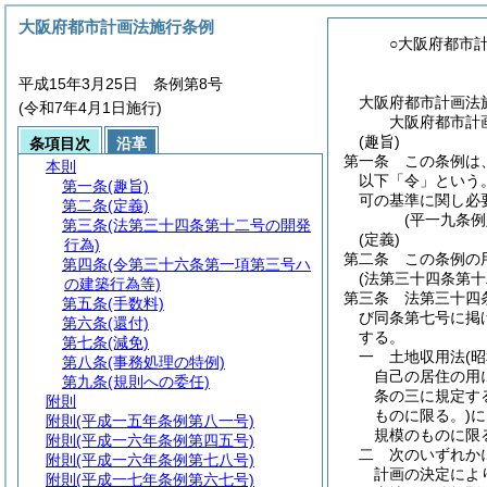
大阪府都市計画法施行条例
○大阪府都市
平成15年3月25日 条例第8号
大阪府都市計画法
(令和7年4月1日施行)
大阪府都市計
(趣旨)
条項目次
沿革
第一条
この条例は
本則
以下「令」という。
第一条
(趣旨)
可の基準に関し必
第二条
(定義)
(平一九条
第三条
(法第三十四条第十二号の開発
(定義)
行為)
第二条
この条例の
第四条
(令第三十六条第一項第三号ハ
(法第三十四条第十
の建築行為等)
第三条
法第三十四
第五条
(手数料)
び同条第七号に掲
第六条
(還付)
する。
第七条
(減免)
一
土地収用法
(
第八条
(事務処理の特例)
自己の居住の用
第九条
(規則への委任)
条の三に規定す
附則
ものに限る。)
に
附則
(平成一五年条例第八一号)
規模のものに限
附則
(平成一六年条例第四五号)
二
次のいずれか
附則
(平成一六年条例第七八号)
計画の決定によ
附則
(平成一七年条例第六七号)