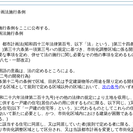
計画法施行条例
施行条例をここに公布する。
画法施行条例
、都市計画法
(昭和四十三年法律第百号。以下「法」という。)
第三十四
)
第三十六条第一項第三号ハの規定に基づき、市街化調整区域に係る開
要な事項を定め、併せて法の施行に関し必要なその他の事項を定めるも
例八七・一部改正)
用語の意義は、法の定めるところによる。
二号の開発行為)
条第十二号の条例で区域、目的又は予定建築物等の用途を限り定める開
げる区域として規則で定める区域以外の区域において、
次の各号
のいず
昭和二十六年法律第二百十九号)
その他の法律の規定により土地を収用し
に供する一戸建の住宅
(居住のみの用に供するものに限る。以下同じ。)
る住宅
(以下「一戸建の住宅等」という。)
に代わるものとしてこれらの
おいて新たに必要とし、かつ、市街化区域内における建築が困難である
る。)
に該当する住宅に同居し、又は同居していた者
(規則で定める者に限る。
り市街化調整区域として区分され、又は当該都市計画を変更して市街化