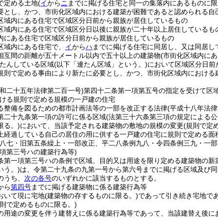
で定める土地
(
イ
から
ニ
までに掲げる住宅と同一の集落内にあるものに限
要とし、かつ、市街化区域内における建築が困難であると認められる自
区域内にある住宅で区域区分日前から親族が居住しているもの
区域内にある住宅で区域区分日以後に親族が二十年以上居住しているも
内にある住宅で区域区分日前から親族が居住しているもの
区域内にある住宅で、
イ
から
ハ
までに掲げる住宅に同居し、又は同居し
相互間の距離が五十メートル以内で五十以上の建築物
(市街化区域内に
たんしている区域
(以下「連たん区域」という。)
において区域区分日前
規則で定める事由により新たに必要とし、かつ、市街化区域内における
昭和二十五年法律第二百一号)
第四十二条第一項第五号の指定を受けて区
ける規則で定める規模の一戸建の住宅
る整備を図るための都市計画法等の一部を改正する法律
(平成十八年法律
第二十九条第一項の許可に係る区域
(法第三十六条第三項の規定による
限る。)
において、当該予定される建築物の敷地の規模の変更
(規則で定
上経過している自己の居住の用に供する一戸建の住宅に規則で定める面
例八七・旧第五条繰上・一部改正、平二八条例九八・令四条例三九・一部
一項第三号ハの建築行為等)
条第一項第三号ハの条例で区域、目的又は用途を限り定める建築物の新
いう。)
は、令第二十九条の九第一号から第六号までに掲げる区域及び同
のうち、
次の各号
のいずれかに該当するものとする。
から
第四号
までに掲げる建築物に係る建築行為等
おいて現に宅地
(建築物の存するものに限る。)
であって引き続き宅地で
規則で定めるものに限る。)
の用途の変更を伴う建替えに係る建築行為等であって、当該建替え後に