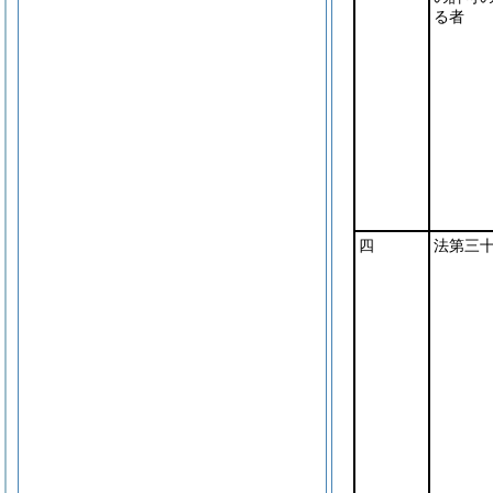
る者
四
法第三