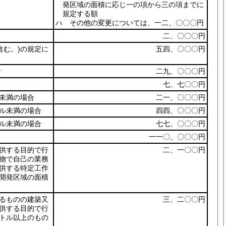
発区域の面積に応じ一の項から三の項までに
規定する額
ハ その他の変更については、一二、〇〇〇円
二、〇〇〇円
む。)
の規定に
五四、〇〇〇円
者
二九、〇〇〇円
七、七〇〇円
未満の場合
二一、〇〇〇円
ル未満の場合
四四、〇〇〇円
ル未満の場合
七七、〇〇〇円
一一〇、〇〇〇円
供する目的で行
二、一〇〇円
物で自己の業務
供する特定工作
開発区域の面積
るものの建築又
三、二〇〇円
供する目的で行
トル以上のもの