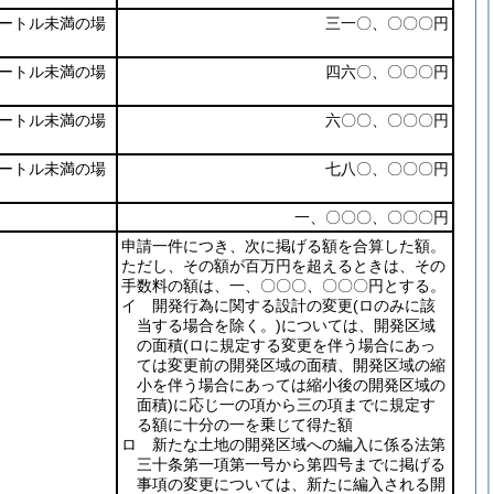
ートル未満の場
三一〇、〇〇〇円
ートル未満の場
四六〇、〇〇〇円
ートル未満の場
六〇〇、〇〇〇円
ートル未満の場
七八〇、〇〇〇円
一、〇〇〇、〇〇〇円
申請一件につき、次に掲げる額を合算した額。
ただし、その額が百万円を超えるときは、その
手数料の額は、一、〇〇〇、〇〇〇円とする。
イ 開発行為に関する設計の変更
(ロのみに該
当する場合を除く。)
については、開発区域
の面積
(ロに規定する変更を伴う場合にあっ
ては変更前の開発区域の面積、開発区域の縮
小を伴う場合にあっては縮小後の開発区域の
面積)
に応じ一の項から三の項までに規定す
る額に十分の一を乗じて得た額
ロ 新たな土地の開発区域への編入に係る法第
三十条第一項第一号から第四号までに掲げる
事項の変更については、新たに編入される開