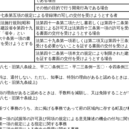
である場合
その他の目的で行う開発行為である場合
十七条第五項の規定による登録簿の写しの交付を受けようとする者
画法施行規則
(昭和
法第四十一条第二項ただし書若しくは第四十二条第
年建設省令第四十九
規定による許可又は法第四十三条第一項の許可を受
下「省令」とい
る書面の交付を受けようとする場合
六十条第一項の書
法第二十九条第一項若しくは第二項又は第四十三条
付を受けようとする
受ける必要がないことを証する書面の交付を受けよ
法第四十二条第一項本文の規定により制限された建
を証する書面の交付を受けようとする場合
例八七・旧第八条繰上、平二〇条例三二・平二三条例一五〇・令四条例三
料は、還付しない。
ただし、知事は、特別の理由があると認めるときは
例八七・旧第九条繰上)
別の理由があると認めるときは、手数料を減額し、又は免除することが
例八七・旧第十条繰上)
基づく事務のうち、次に掲げる事務であって府の区域内に存する町及び
第一項の試掘等の許可及び同項の規定による意見陳述の機会の付与に関
第一項の規定による指定に関する事務