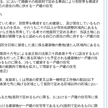
る。)
において婚姻その他規則で定める事由により別世帯を構成す
己の居住の用に供する一戸建の住宅
の
ていた者が、別世帯を構成するため建築し、及び居住しているもの
あるものを含み、そのうち二十六以上が市街化調整区域内にあるも
から土地を所有している者その他規則で定める者が、当該土地にお
建築が困難であると認められる自己の居住の用に供する一戸建の住
域区分日前に築造した道に係る建築物の敷地
(連たん区域内にあるも
第四十六号)
による改正前の法第三十四条第十号イに該当するもの
公告を行った工事に係る区域のうち予定される建築物が一戸建の住
めるものに限る。)
をして建築する一戸建の住宅
積の範囲内で敷地を拡大して増築する一戸建の住宅
改正)
築、改築若しくは用途の変更又は第一種特定工作物の新設
(以下
条第七号に掲げる区域として規則で定める区域以外の区域におい
ある土地
(規則で定めるものに限る。)
における一戸建の住宅等に係
おける建築物が一戸建の住宅等であるもの
(規則で定めるものに限