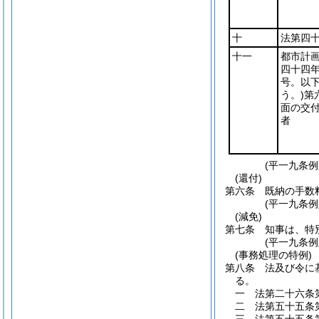
十
法第四
十一
都市計
四十四
号。以
う。)
第
面の交
者
(平一九条
(還付)
第六条
既納の手数
(平一九条
(減免)
第七条
知事は、特
(平一九条
(事務処理の特例)
第八条
法及び令に
る。
一
法第二十六条
二
法第五十五条