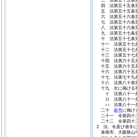
三
法第五十五条
四
法第五十五条
五
法第五十五条
六
法第五十六条
七
法第五十六条
八
法第五十六条
九
法第五十七条
十
法第五十七条
十一
法第五十七
十二
法第五十七
十三
法第五十七
十四
法第六十五
十五
法第六十五
十六
法第六十五
十七
法第七十九
十八
法第八十条
十九
次に掲げる
イ
法第八十一
ロ
法第八十一
ハ
法第八十一
二十
前号
に掲げ
二十一
令第四十
二十二
令第四十
2
法、令及び省令
泉南市、大阪狭山