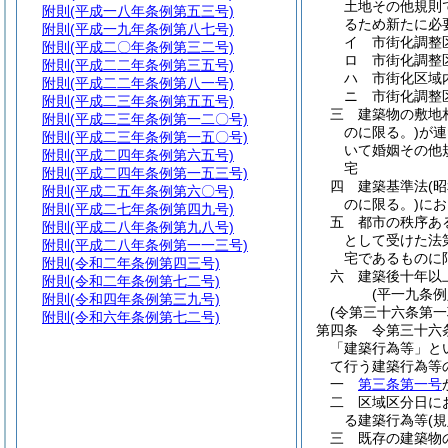
土地その他規則
附則
(平成一八年条例第五三号)
るため新たに必
附則
(平成一九年条例第八七号)
イ
市街化調整
附則
(平成二〇年条例第三二号)
ロ
市街化調整
附則
(平成二二年条例第三五号)
ハ
市街化区域
附則
(平成二二年条例第八一号)
ニ
市街化調整
附則
(平成二三年条例第五五号)
三
建築物の敷地
附則
(平成二三年条例第一二〇号)
のに限る。)
が連
附則
(平成二三年条例第一五〇号)
いて婚姻その他
附則
(平成二四年条例第六五号)
宅
附則
(平成二四年条例第一五三号)
四
建築基準法
(
附則
(平成二五年条例第六〇号)
のに限る。)
にお
附則
(平成二七年条例第四九号)
五
都市の秩序あ
附則
(平成二八年条例第九八号)
として受けた法
附則
(平成二八年条例第一一三号)
宅であるものに
附則
(令和二年条例第四三号)
六
建築後十年以
附則
(令和二年条例第七二号)
(平一九条
附則
(令和四年条例第三九号)
(令第三十六条第
附則
(令和六年条例第七二号)
第四条
令第三十六
「建築行為等」と
て行う建築行為等
一
第三条第一号
二
区域区分日に
る建築行為等
(
三
既存の建築物