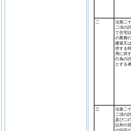
二
法第二
二項の
て住宅
の業務
建築又
供する
用に供
行為の
とする
三
法第二
二項の
及び二
以外の
の許可