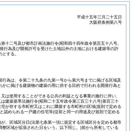
平成十五年三月二十五日
大阪府条例第八号
条第十二号及び都市計画法施行令
(昭和四十四年政令第百五十八号。
発行為及び開発許可を受けた土地以外の土地における建築等の許
のとする。
発行為は、令第二十九条の九第一号から第六号までに掲げる区域及
れかに掲げる建築物の建築の用に供する目的で行われる開発行為と
、又は使用することができる公共の利益となる事業の施行に伴い、
又は建築基準法施行令
(昭和二十五年政令第三百三十八号)
第百三十
住宅が存する市町村又はこれに隣接する市町村の区域
(規則で定める
と認められる一戸建の住宅等
(従前と同一の用途及び規則で定める
)
が、区域区分日
(法第七条第一項に規定する区域区分を定める都市
調整区域が拡張された日をいう。以下同じ。)
前から所有している