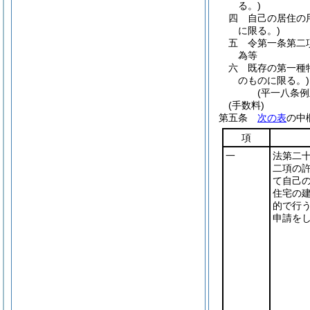
る。)
四
自己の居住の
に限る。)
五
令第一条第二
為等
六
既存の第一種
のものに限る。)
(平一八条
(手数料)
第五条
次の表
の中
項
一
法第二
二項の
て自己
住宅の
的で行
申請を