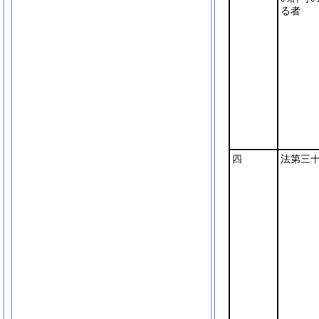
る者
四
法第三