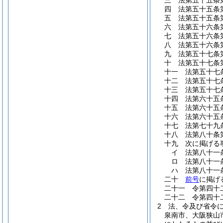
三
法第五十五条
四
法第五十五条
五
法第五十五条
六
法第五十六条
七
法第五十六条
八
法第五十六条
九
法第五十七条
十
法第五十七条
十一
法第五十七
十二
法第五十七
十三
法第五十七
十四
法第六十五
十五
法第六十五
十六
法第六十五
十七
法第七十九
十八
法第八十条
十九
次に掲げる
イ
法第八十一
ロ
法第八十一
ハ
法第八十一
二十
前号
に掲げ
二十一
令第四十
二十二
令第四十
2
法、令及び省令
泉南市、大阪狭山