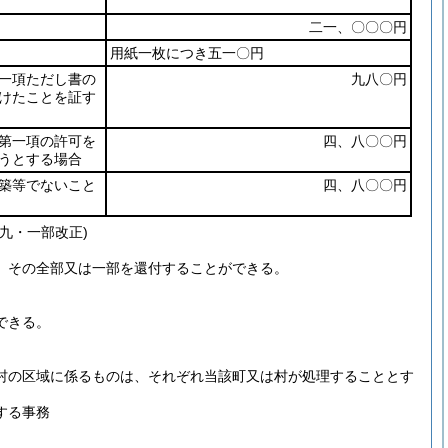
二一、〇〇〇円
用紙一枚につき五一〇円
一項ただし書の
九八〇円
けたことを証す
第一項の許可を
四、八〇〇円
うとする場合
築等でないこと
四、八〇〇円
九・一部改正)
、その全部又は一部を還付することができる。
できる。
村の区域に係るものは、それぞれ当該町又は村が処理することとす
する事務