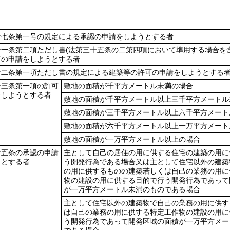
十七条第一号の規定による承認の申請をしようとする者
十一条第二項ただし書
(法第三十五条の二第四項において準用する場合を含
可の申請をしようとする者
十二条第一項ただし書の規定による建築等の許可の申請をしようとする
十三条第一項の許可
敷地の面積が千平方メートル未満の場合
をしようとする者
敷地の面積が千平方メートル以上三千平方メートル
敷地の面積が三千平方メートル以上六千平方メート
敷地の面積が六千平方メートル以上一万平方メート
敷地の面積が一万平方メートル以上の場合
十五条の承認の申請
主として自己の居住の用に供する住宅の建築の用に
うとする者
う開発行為である場合又は主として住宅以外の建築
の用に供するものの建築若しくは自己の業務の用に
物の建設の用に供する目的で行う開発行為であって
が一万平方メートル未満のものである場合
主として住宅以外の建築物で自己の業務の用に供す
は自己の業務の用に供する特定工作物の建設の用に
う開発行為であって開発区域の面積が一万平方メー