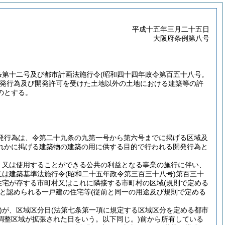
平成十五年三月二十五日
大阪府条例第八号
条第十二号及び都市計画法施行令
(昭和四十四年政令第百五十八号。
発行為及び開発許可を受けた土地以外の土地における建築等の許
のとする。
発行為は、令第二十九条の九第一号から第六号までに掲げる区域及
れかに掲げる建築物の建築の用に供する目的で行われる開発行為と
、又は使用することができる公共の利益となる事業の施行に伴い、
又は建築基準法施行令
(昭和二十五年政令第三百三十八号)
第百三十
住宅が存する市町村又はこれに隣接する市町村の区域
(規則で定める
と認められる一戸建の住宅等
(従前と同一の用途及び規則で定める
)
が、区域区分日
(法第七条第一項に規定する区域区分を定める都市
調整区域が拡張された日をいう。以下同じ。)
前から所有している