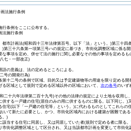
計画法施行条例
施行条例をここに公布する。
画法施行条例
、都市計画法
(昭和四十三年法律第百号。以下「法」という。)
第三十四
)
第三十六条第一項第三号ハの規定に基づき、市街化調整区域に係る開
要な事項を定め、併せて法の施行に関し必要なその他の事項を定めるも
例八七・一部改正)
用語の意義は、法の定めるところによる。
二号の開発行為)
条第十二号の条例で区域、目的又は予定建築物等の用途を限り定める開
げる区域として規則で定める区域以外の区域において、
次の各号
のいず
昭和二十六年法律第二百十九号)
その他の法律の規定により土地を収用し
に供する一戸建の住宅
(居住のみの用に供するものに限る。以下同じ。)
る住宅
(以下「一戸建の住宅等」という。)
に代わるものとしてこれらの
おいて新たに必要とし、かつ、市街化区域内における建築が困難である
る。)
に該当する住宅に同居し、又は同居していた者
(規則で定める者に限る。
り市街化調整区域として区分され、又は当該都市計画を変更して市街化