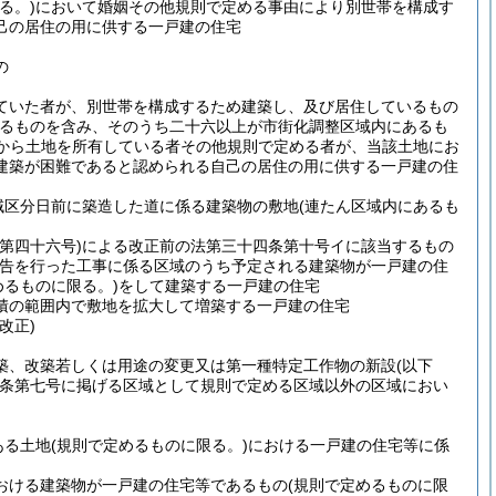
る。)
において婚姻その他規則で定める事由により別世帯を構成す
己の居住の用に供する一戸建の住宅
の
ていた者が、別世帯を構成するため建築し、及び居住しているもの
あるものを含み、そのうち二十六以上が市街化調整区域内にあるも
から土地を所有している者その他規則で定める者が、当該土地にお
建築が困難であると認められる自己の居住の用に供する一戸建の住
域区分日前に築造した道に係る建築物の敷地
(連たん区域内にあるも
第四十六号)
による改正前の法第三十四条第十号イに該当するもの
公告を行った工事に係る区域のうち予定される建築物が一戸建の住
めるものに限る。)
をして建築する一戸建の住宅
積の範囲内で敷地を拡大して増築する一戸建の住宅
改正)
築、改築若しくは用途の変更又は第一種特定工作物の新設
(以下
条第七号に掲げる区域として規則で定める区域以外の区域におい
ある土地
(規則で定めるものに限る。)
における一戸建の住宅等に係
おける建築物が一戸建の住宅等であるもの
(規則で定めるものに限