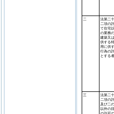
二
法第二
二項の
て住宅
の業務
建築又
供する
用に供
行為の
とする
三
法第二
二項の
及び二
以外の
の許可