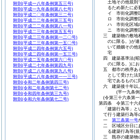
土地その他規則
附則
(平成一八年条例第五三号)
るため新たに必
附則
(平成一九年条例第八七号)
イ
市街化調整
附則
(平成二〇年条例第三二号)
ロ
市街化調整
附則
(平成二二年条例第三五号)
ハ
市街化区域
附則
(平成二二年条例第八一号)
ニ
市街化調整
附則
(平成二三年条例第五五号)
三
建築物の敷地
附則
(平成二三年条例第一二〇号)
のに限る。)
が連
附則
(平成二三年条例第一五〇号)
いて婚姻その他
附則
(平成二四年条例第六五号)
宅
附則
(平成二四年条例第一五三号)
四
建築基準法
(
附則
(平成二五年条例第六〇号)
のに限る。)
にお
附則
(平成二七年条例第四九号)
五
都市の秩序あ
附則
(平成二八年条例第九八号)
として受けた法
附則
(平成二八年条例第一一三号)
宅であるものに
附則
(令和二年条例第四三号)
六
建築後十年以
附則
(令和二年条例第七二号)
(平一九条
附則
(令和四年条例第三九号)
(令第三十六条第
附則
(令和六年条例第七二号)
第四条
令第三十六
「建築行為等」と
て行う建築行為等
一
第三条第一号
二
区域区分日に
る建築行為等
(
三
既存の建築物