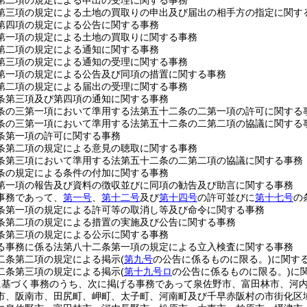
第二項の規定による申出の受理に関する事務
第三項の規定による土地の買取りの申出及び届出の相手方の指定に関す
第四項の規定による公告に関する事務
第一項の規定による土地の買取りに関する事務
第二項の規定による通知に関する事務
第三項の規定による通知の受理に関する事務
第一項の規定による公告及び同項の措置に関する事務
第二項の規定による届出の受理に関する事務
条第三項及び第四項の通知に関する事務
条の三第一項において準用する法第五十二条の二第一項の許可に関する
条の三第一項において準用する法第五十二条の二第二項の協議に関する
条第一項の許可に関する事務
条第二項の規定による意見の聴取に関する事務
条第三項において準用する法第五十二条の二第二項の協議に関する事務
条の規定による条件の付加に関する事務
第一項の報告及び資料の徴収並びに同項の勧告及び助言に関する事務
事務であって、
第一号
、
第十二号
及び
第十四号
の許可並びに
第十七号
の
条第一項の規定による許可等の取消し等及び命令に関する事務
条第二項の規定による措置の実施及び公告に関する事務
条第三項の規定による公示に関する事務
る事務に係る法第八十二条第一項の規定による立入検査に関する事務
二条第二項の規定による掲示
(
第九号
の公告に係るものに限る。)
に関す
二条第三項の規定による掲示
(
第十九号ロ
の公告に係るものに限る。)
に
に基づく事務のうち、次に掲げる事務であって泉佐野市、富田林市、河
市、阪南市、田尻町、岬町、太子町、河南町及び千早赤阪村の市街化区