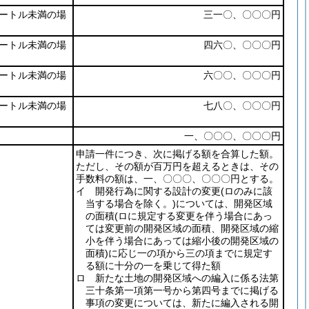
ートル未満の場
三一〇、〇〇〇円
ートル未満の場
四六〇、〇〇〇円
ートル未満の場
六〇〇、〇〇〇円
ートル未満の場
七八〇、〇〇〇円
一、〇〇〇、〇〇〇円
申請一件につき、次に掲げる額を合算した額。
ただし、その額が百万円を超えるときは、その
手数料の額は、一、〇〇〇、〇〇〇円とする。
イ 開発行為に関する設計の変更
(ロのみに該
当する場合を除く。)
については、開発区域
の面積
(ロに規定する変更を伴う場合にあっ
ては変更前の開発区域の面積、開発区域の縮
小を伴う場合にあっては縮小後の開発区域の
面積)
に応じ一の項から三の項までに規定す
る額に十分の一を乗じて得た額
ロ 新たな土地の開発区域への編入に係る法第
三十条第一項第一号から第四号までに掲げる
事項の変更については、新たに編入される開