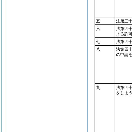
五
法第三
六
法第四
よる許
七
法第四
八
法第四
の申請
九
法第四
をしよ