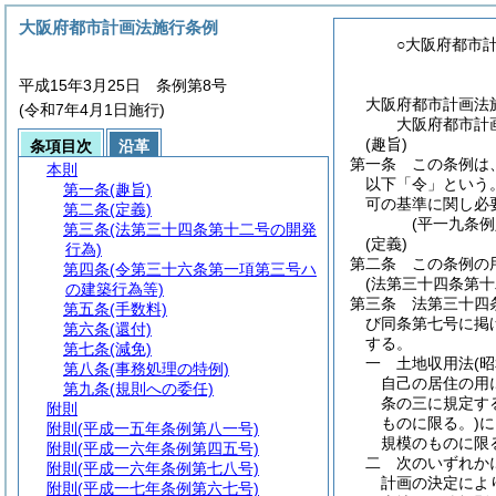
大阪府都市計画法施行条例
○大阪府都市
平成15年3月25日 条例第8号
大阪府都市計画法
(令和7年4月1日施行)
大阪府都市計
(趣旨)
条項目次
沿革
第一条
この条例は
本則
以下「令」という。
第一条
(趣旨)
可の基準に関し必
第二条
(定義)
(平一九条
第三条
(法第三十四条第十二号の開発
(定義)
行為)
第二条
この条例の
第四条
(令第三十六条第一項第三号ハ
(法第三十四条第十
の建築行為等)
第三条
法第三十四
第五条
(手数料)
び同条第七号に掲
第六条
(還付)
する。
第七条
(減免)
一
土地収用法
(
第八条
(事務処理の特例)
自己の居住の用
第九条
(規則への委任)
条の三に規定す
附則
ものに限る。)
に
附則
(平成一五年条例第八一号)
規模のものに限
附則
(平成一六年条例第四五号)
二
次のいずれか
附則
(平成一六年条例第七八号)
計画の決定によ
附則
(平成一七年条例第六七号)