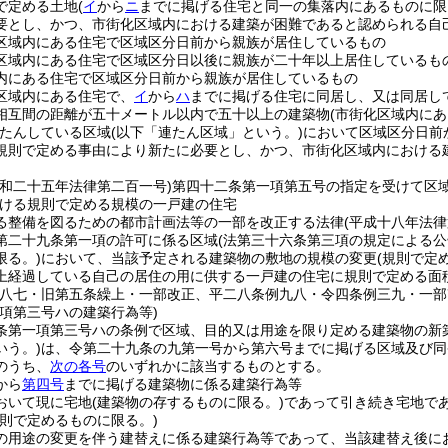
で定める土地
(
イ
から
ニ
までに掲げる住宅と同一の集落内にあるものに限
要とし、かつ、市街化区域内における建築が困難であると認められる自
区域内にある住宅で区域区分日前から親族が居住しているもの
区域内にある住宅で区域区分日以後に親族が二十年以上居住しているも
内にある住宅で区域区分日前から親族が居住しているもの
区域内にある住宅で、
イ
から
ハ
までに掲げる住宅に同居し、又は同居し
相互間の距離が五十メートル以内で五十以上の建築物
(市街化区域内に
たんしている区域
(以下「連たん区域」という。)
において区域区分日前
規則で定める事由により新たに必要とし、かつ、市街化区域内における
昭和二十五年法律第二百一号)
第四十二条第一項第五号の指定を受けて区
ける規則で定める規模の一戸建の住宅
る整備を図るための都市計画法等の一部を改正する法律
(平成十八年法律
第二十九条第一項の許可に係る区域
(法第三十六条第三項の規定による
限る。)
において、当該予定される建築物の敷地の規模の変更
(規則で定
上経過している自己の居住の用に供する一戸建の住宅に規則で定める面
例八七・旧第五条繰上・一部改正、平二八条例九八・令四条例三九・一部
一項第三号ハの建築行為等)
条第一項第三号ハの条例で区域、目的又は用途を限り定める建築物の新
いう。)
は、令第二十九条の九第一号から第六号までに掲げる区域及び同
のうち、
次の各号
のいずれかに該当するものとする。
から
第四号
までに掲げる建築物に係る建築行為等
おいて現に宅地
(建築物の存するものに限る。)
であって引き続き宅地で
規則で定めるものに限る。)
の用途の変更を伴う建替えに係る建築行為等であって、当該建替え後に