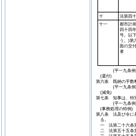
十
法第四
十一
都市計
四十四
号。以
う。)
第
面の交
者
(平一九条
(還付)
第六条
既納の手数
(平一九条
(減免)
第七条
知事は、特
(平一九条
(事務処理の特例)
第八条
法及び令に
る。
一
法第二十六条
二
法第五十五条