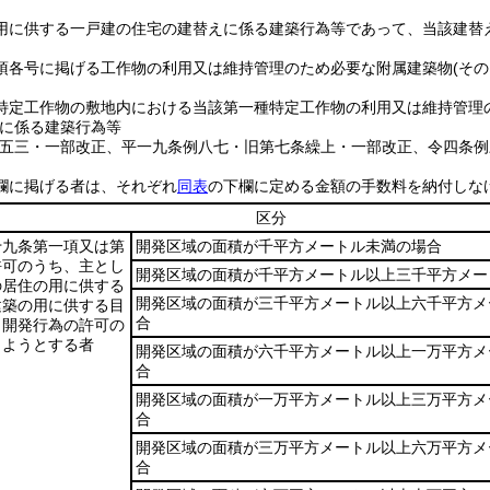
用に供する一戸建の住宅の建替えに係る建築行為等であって、当該建替
項各号に掲げる工作物の利用又は維持管理のため必要な附属建築物
(そ
特定工作物の敷地内における当該第一種特定工作物の利用又は維持管理
に係る建築行為等
例五三・一部改正、平一九条例八七・旧第七条繰上・一部改正、令四条例
欄に掲げる者は、それぞれ
同表
の下欄に定める金額の手数料を納付しな
区分
十九条第一項又は第
開発区域の面積が千平方メートル未満の場合
許可のうち、主とし
開発区域の面積が千平方メートル以上三千平方メー
の居住の用に供する
開発区域の面積が三千平方メートル以上六千平方メ
建築の用に供する目
合
う開発行為の許可の
しようとする者
開発区域の面積が六千平方メートル以上一万平方メ
合
開発区域の面積が一万平方メートル以上三万平方メ
合
開発区域の面積が三万平方メートル以上六万平方メ
合