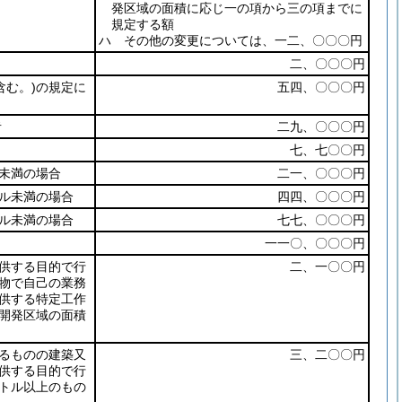
発区域の面積に応じ一の項から三の項までに
規定する額
ハ その他の変更については、一二、〇〇〇円
二、〇〇〇円
む。)
の規定に
五四、〇〇〇円
者
二九、〇〇〇円
七、七〇〇円
未満の場合
二一、〇〇〇円
ル未満の場合
四四、〇〇〇円
ル未満の場合
七七、〇〇〇円
一一〇、〇〇〇円
供する目的で行
二、一〇〇円
物で自己の業務
供する特定工作
開発区域の面積
るものの建築又
三、二〇〇円
供する目的で行
トル以上のもの