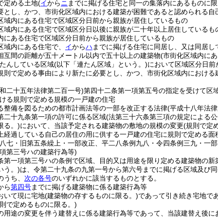
で定める土地
(
イ
から
ニ
までに掲げる住宅と同一の集落内にあるものに限
要とし、かつ、市街化区域内における建築が困難であると認められる自
区域内にある住宅で区域区分日前から親族が居住しているもの
区域内にある住宅で区域区分日以後に親族が二十年以上居住しているも
内にある住宅で区域区分日前から親族が居住しているもの
区域内にある住宅で、
イ
から
ハ
までに掲げる住宅に同居し、又は同居し
相互間の距離が五十メートル以内で五十以上の建築物
(市街化区域内に
たんしている区域
(以下「連たん区域」という。)
において区域区分日前
規則で定める事由により新たに必要とし、かつ、市街化区域内における
昭和二十五年法律第二百一号)
第四十二条第一項第五号の指定を受けて区
ける規則で定める規模の一戸建の住宅
る整備を図るための都市計画法等の一部を改正する法律
(平成十八年法律
第二十九条第一項の許可に係る区域
(法第三十六条第三項の規定による
限る。)
において、当該予定される建築物の敷地の規模の変更
(規則で定
上経過している自己の居住の用に供する一戸建の住宅に規則で定める面
例八七・旧第五条繰上・一部改正、平二八条例九八・令四条例三九・一部
一項第三号ハの建築行為等)
条第一項第三号ハの条例で区域、目的又は用途を限り定める建築物の新
いう。)
は、令第二十九条の九第一号から第六号までに掲げる区域及び同
のうち、
次の各号
のいずれかに該当するものとする。
から
第四号
までに掲げる建築物に係る建築行為等
おいて現に宅地
(建築物の存するものに限る。)
であって引き続き宅地で
規則で定めるものに限る。)
の用途の変更を伴う建替えに係る建築行為等であって、当該建替え後に