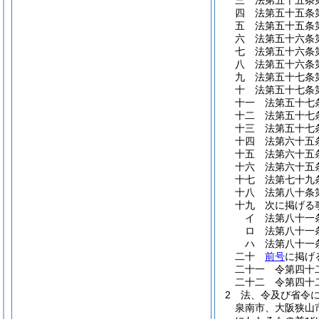
三
法第五十五条
四
法第五十五条
五
法第五十五条
六
法第五十六条
七
法第五十六条
八
法第五十六条
九
法第五十七条
十
法第五十七条
十一
法第五十七
十二
法第五十七
十三
法第五十七
十四
法第六十五
十五
法第六十五
十六
法第六十五
十七
法第七十九
十八
法第八十条
十九
次に掲げる
イ
法第八十一
ロ
法第八十一
ハ
法第八十一
二十
前号
に掲げ
二十一
令第四十
二十二
令第四十
2
法、令及び省令
泉南市、大阪狭山