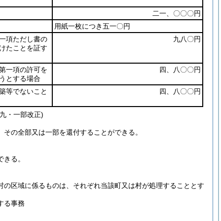
二一、〇〇〇円
用紙一枚につき五一〇円
一項ただし書の
九八〇円
けたことを証す
第一項の許可を
四、八〇〇円
うとする場合
築等でないこと
四、八〇〇円
九・一部改正)
、その全部又は一部を還付することができる。
できる。
村の区域に係るものは、それぞれ当該町又は村が処理することとす
する事務