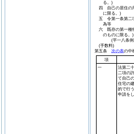
る。)
四
自己の居住の
に限る。)
五
令第一条第二
為等
六
既存の第一種
のものに限る。)
(平一八条
(手数料)
第五条
次の表
の中
項
一
法第二
二項の
て自己
住宅の
的で行
申請を