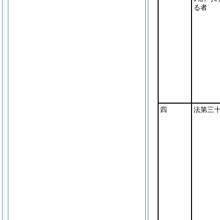
る者
四
法第三