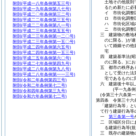
土地その他規則
附則
(平成一八年条例第五三号)
るため新たに必
附則
(平成一九年条例第八七号)
イ
市街化調整
附則
(平成二〇年条例第三二号)
ロ
市街化調整
附則
(平成二二年条例第三五号)
ハ
市街化区域
附則
(平成二二年条例第八一号)
ニ
市街化調整
附則
(平成二三年条例第五五号)
三
建築物の敷地
附則
(平成二三年条例第一二〇号)
のに限る。)
が連
附則
(平成二三年条例第一五〇号)
いて婚姻その他
附則
(平成二四年条例第六五号)
宅
附則
(平成二四年条例第一五三号)
四
建築基準法
(
附則
(平成二五年条例第六〇号)
のに限る。)
にお
附則
(平成二七年条例第四九号)
五
都市の秩序あ
附則
(平成二八年条例第九八号)
として受けた法
附則
(平成二八年条例第一一三号)
宅であるものに
附則
(令和二年条例第四三号)
六
建築後十年以
附則
(令和二年条例第七二号)
(平一九条
附則
(令和四年条例第三九号)
(令第三十六条第
附則
(令和六年条例第七二号)
第四条
令第三十六
「建築行為等」と
て行う建築行為等
一
第三条第一号
二
区域区分日に
る建築行為等
(
三
既存の建築物