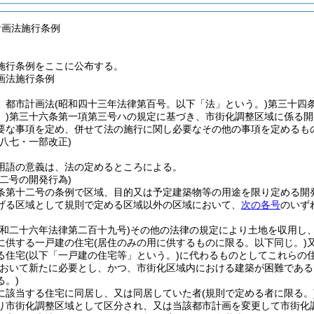
計画法施行条例
施行条例をここに公布する。
画法施行条例
、都市計画法
(昭和四十三年法律第百号。以下「法」という。)
第三十四
)
第三十六条第一項第三号ハの規定に基づき、市街化調整区域に係る開
要な事項を定め、併せて法の施行に関し必要なその他の事項を定めるも
例八七・一部改正)
用語の意義は、法の定めるところによる。
二号の開発行為)
条第十二号の条例で区域、目的又は予定建築物等の用途を限り定める開
げる区域として規則で定める区域以外の区域において、
次の各号
のいず
昭和二十六年法律第二百十九号)
その他の法律の規定により土地を収用し
に供する一戸建の住宅
(居住のみの用に供するものに限る。以下同じ。)
る住宅
(以下「一戸建の住宅等」という。)
に代わるものとしてこれらの
おいて新たに必要とし、かつ、市街化区域内における建築が困難である
る。)
に該当する住宅に同居し、又は同居していた者
(規則で定める者に限る。
り市街化調整区域として区分され、又は当該都市計画を変更して市街化