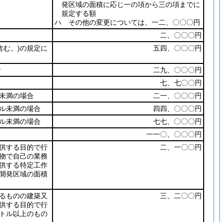
発区域の面積に応じ一の項から三の項までに
規定する額
ハ その他の変更については、一二、〇〇〇円
二、〇〇〇円
む。)
の規定に
五四、〇〇〇円
者
二九、〇〇〇円
七、七〇〇円
未満の場合
二一、〇〇〇円
ル未満の場合
四四、〇〇〇円
ル未満の場合
七七、〇〇〇円
一一〇、〇〇〇円
供する目的で行
二、一〇〇円
物で自己の業務
供する特定工作
開発区域の面積
るものの建築又
三、二〇〇円
供する目的で行
トル以上のもの