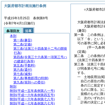
大阪府都市計画法施行条例
○大阪府都市
平成15年3月25日 条例第8号
大阪府都市計画法
(令和7年4月1日施行)
大阪府都市計
(趣旨)
条項目次
沿革
第一条
この条例は
本則
以下「令」という。
第一条
(趣旨)
可の基準に関し必
第二条
(定義)
(平一九条
第三条
(法第三十四条第十二号の開発
(定義)
行為)
第二条
この条例の
第四条
(令第三十六条第一項第三号ハ
(法第三十四条第十
の建築行為等)
第三条
法第三十四
第五条
(手数料)
び同条第七号に掲
第六条
(還付)
する。
第七条
(減免)
一
土地収用法
(
第八条
(事務処理の特例)
自己の居住の用
第九条
(規則への委任)
条の三に規定す
附則
ものに限る。)
に
附則
(平成一五年条例第八一号)
規模のものに限
附則
(平成一六年条例第四五号)
二
次のいずれか
附則
(平成一六年条例第七八号)
計画の決定によ
附則
(平成一七年条例第六七号)