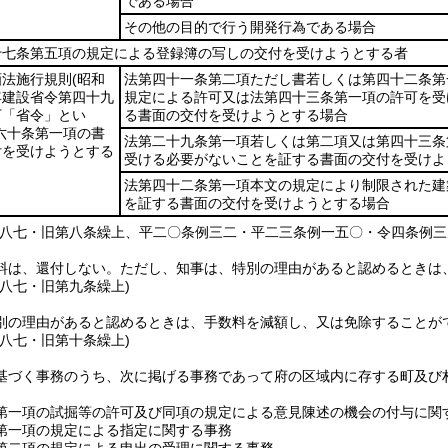
である場合
その他の目的で行う開発行為である場合
十七条第五項の規定による登録簿の写しの交付を受けようとする者
画法施行規則
(昭和
法第四十一条第二項ただし書若しくは第四十二条第
年建設省令第四十九
規定による許可又は法第四十三条第一項の許可を受
下「省令」とい
る書面の交付を受けようとする場合
六十条第一項の書
法第二十九条第一項若しくは第二項又は第四十三条
付を受けようとする
受ける必要がないことを証する書面の交付を受けよ
法第四十二条第一項本文の規定により制限された建
を証する書面の交付を受けようとする場合
例八七・旧第八条繰上、平二〇条例三二・平二三条例一五〇・令四条例三
料は、還付しない。
ただし、知事は、特別の理由があると認めるときは
例八七・旧第九条繰上)
別の理由があると認めるときは、手数料を減額し、又は免除することが
例八七・旧第十条繰上)
基づく事務のうち、次に掲げる事務であって府の区域内に存する町及び
第一項の試掘等の許可及び同項の規定による意見陳述の機会の付与に関
第一項の規定による指定に関する事務