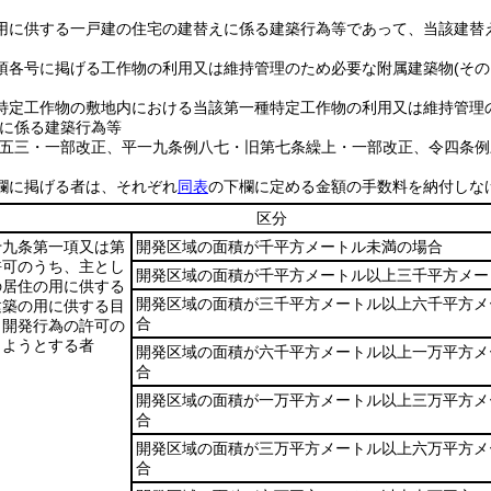
用に供する一戸建の住宅の建替えに係る建築行為等であって、当該建替
項各号に掲げる工作物の利用又は維持管理のため必要な附属建築物
(そ
特定工作物の敷地内における当該第一種特定工作物の利用又は維持管理
に係る建築行為等
例五三・一部改正、平一九条例八七・旧第七条繰上・一部改正、令四条例
欄に掲げる者は、それぞれ
同表
の下欄に定める金額の手数料を納付しな
区分
十九条第一項又は第
開発区域の面積が千平方メートル未満の場合
許可のうち、主とし
開発区域の面積が千平方メートル以上三千平方メー
の居住の用に供する
開発区域の面積が三千平方メートル以上六千平方メ
建築の用に供する目
合
う開発行為の許可の
しようとする者
開発区域の面積が六千平方メートル以上一万平方メ
合
開発区域の面積が一万平方メートル以上三万平方メ
合
開発区域の面積が三万平方メートル以上六万平方メ
合