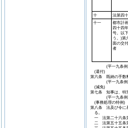
十
法第四
十一
都市計
四十四
号。以
う。)
第
面の交
者
(平一九条
(還付)
第六条
既納の手数
(平一九条
(減免)
第七条
知事は、特
(平一九条
(事務処理の特例)
第八条
法及び令に
る。
一
法第二十六条
二
法第五十五条