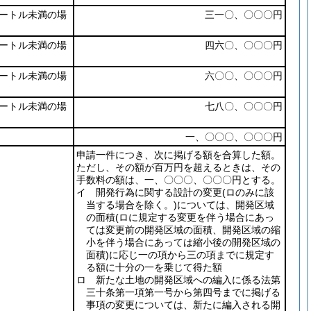
ートル未満の場
三一〇、〇〇〇円
ートル未満の場
四六〇、〇〇〇円
ートル未満の場
六〇〇、〇〇〇円
ートル未満の場
七八〇、〇〇〇円
一、〇〇〇、〇〇〇円
申請一件につき、次に掲げる額を合算した額。
ただし、その額が百万円を超えるときは、その
手数料の額は、一、〇〇〇、〇〇〇円とする。
イ 開発行為に関する設計の変更
(ロのみに該
当する場合を除く。)
については、開発区域
の面積
(ロに規定する変更を伴う場合にあっ
ては変更前の開発区域の面積、開発区域の縮
小を伴う場合にあっては縮小後の開発区域の
面積)
に応じ一の項から三の項までに規定す
る額に十分の一を乗じて得た額
ロ 新たな土地の開発区域への編入に係る法第
三十条第一項第一号から第四号までに掲げる
事項の変更については、新たに編入される開