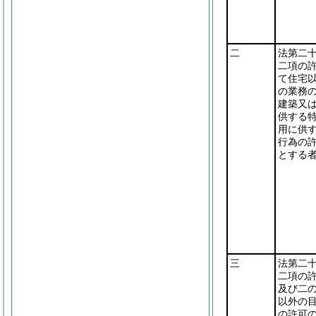
二
法第二
二項の
て住宅
の業務
建築又
供する
用に供
行為の
とする
三
法第二
二項の
及び二
以外の
の許可