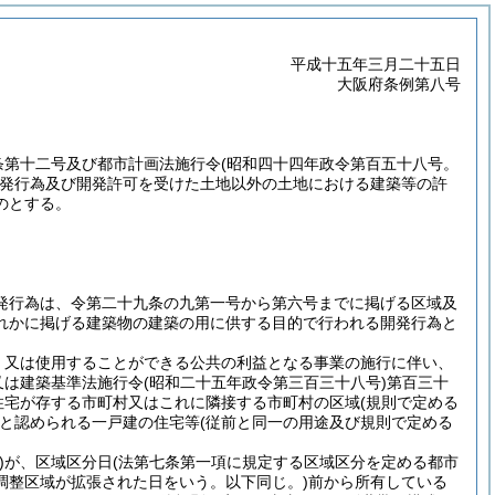
平成十五年三月二十五日
大阪府条例第八号
条第十二号及び都市計画法施行令
(昭和四十四年政令第百五十八号。
発行為及び開発許可を受けた土地以外の土地における建築等の許
のとする。
発行為は、令第二十九条の九第一号から第六号までに掲げる区域及
れかに掲げる建築物の建築の用に供する目的で行われる開発行為と
、又は使用することができる公共の利益となる事業の施行に伴い、
又は建築基準法施行令
(昭和二十五年政令第三百三十八号)
第百三十
住宅が存する市町村又はこれに隣接する市町村の区域
(規則で定める
と認められる一戸建の住宅等
(従前と同一の用途及び規則で定める
)
が、区域区分日
(法第七条第一項に規定する区域区分を定める都市
調整区域が拡張された日をいう。以下同じ。)
前から所有している