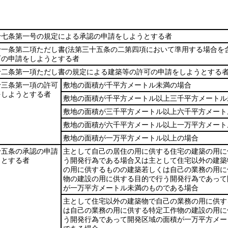
十七条第一号の規定による承認の申請をしようとする者
十一条第二項ただし書
(法第三十五条の二第四項において準用する場合を含
可の申請をしようとする者
十二条第一項ただし書の規定による建築等の許可の申請をしようとする
十三条第一項の許可
敷地の面積が千平方メートル未満の場合
をしようとする者
敷地の面積が千平方メートル以上三千平方メートル
敷地の面積が三千平方メートル以上六千平方メート
敷地の面積が六千平方メートル以上一万平方メート
敷地の面積が一万平方メートル以上の場合
十五条の承認の申請
主として自己の居住の用に供する住宅の建築の用に
うとする者
う開発行為である場合又は主として住宅以外の建築
の用に供するものの建築若しくは自己の業務の用に
物の建設の用に供する目的で行う開発行為であって
が一万平方メートル未満のものである場合
主として住宅以外の建築物で自己の業務の用に供す
は自己の業務の用に供する特定工作物の建設の用に
う開発行為であって開発区域の面積が一万平方メー