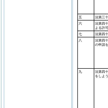
五
法第三
六
法第四
よる許
七
法第四
八
法第四
の申請
九
法第四
をしよ