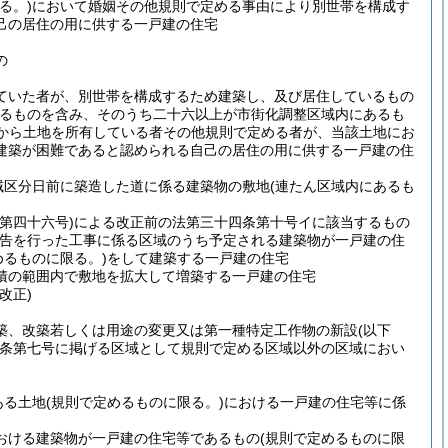
る。)
において婚姻その他規則で定める事由により別世帯を構成す
己の居住の用に供する一戸建の住宅
の
ていた者が、別世帯を構成するため建築し、及び居住しているもの
あるものを含み、そのうち二十六以上が市街化調整区域内にあるも
から土地を所有している者その他規則で定める者が、当該土地にお
建築が困難であると認められる自己の居住の用に供する一戸建の住
域区分日前に築造した道に係る建築物の敷地
(連たん区域内にあるも
第四十六号)
による改正前の法第三十四条第十号イに該当するもの
公告を行った工事に係る区域のうち予定される建築物が一戸建の住
めるものに限る。)
をして建築する一戸建の住宅
積の範囲内で敷地を拡大して増築する一戸建の住宅
改正)
築、改築若しくは用途の変更又は第一種特定工作物の新設
(以下
条第七号に掲げる区域として規則で定める区域以外の区域におい
ある土地
(規則で定めるものに限る。)
における一戸建の住宅等に係
おける建築物が一戸建の住宅等であるもの
(規則で定めるものに限