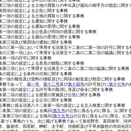
第二項の規定による申出の受理に関する事務
第三項の規定による土地の買取りの申出及び届出の相手方の指定に関す
第四項の規定による公告に関する事務
第一項の規定による土地の買取りに関する事務
第二項の規定による通知に関する事務
第三項の規定による通知の受理に関する事務
第一項の規定による公告及び同項の措置に関する事務
第二項の規定による届出の受理に関する事務
条第三項及び第四項の通知に関する事務
条の三第一項において準用する法第五十二条の二第一項の許可に関する
条の三第一項において準用する法第五十二条の二第二項の協議に関する
条第一項の許可に関する事務
条第二項の規定による意見の聴取に関する事務
条第三項において準用する法第五十二条の二第二項の協議に関する事務
条の規定による条件の付加に関する事務
第一項の報告及び資料の徴収並びに同項の勧告及び助言に関する事務
事務であって、
第一号
、
第十二号
及び
第十四号
の許可並びに
第十七号
の
条第一項の規定による許可等の取消し等及び命令に関する事務
条第二項の規定による措置の実施及び公告に関する事務
条第三項の規定による公示に関する事務
る事務に係る法第八十二条第一項の規定による立入検査に関する事務
二条第二項の規定による掲示
(
第九号
の公告に係るものに限る。)
に関す
二条第三項の規定による掲示
(
第十九号ロ
の公告に係るものに限る。)
に
に基づく事務のうち、次に掲げる事務であって泉佐野市、富田林市、河
市、阪南市、田尻町、岬町、太子町、河南町及び千早赤阪村の市街化区