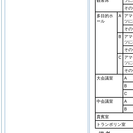
観客席
ツに
その
多目的ホ
A
アマ
ール
ツに
その
B
アマ
ツに
その
C
アマ
ツに
その
大会議室
A
B
C
中会議室
A
B
貴賓室
トランポリン室