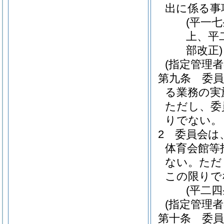
出に係る事
(平一
上、平
部改正)
(指定管理
第九条
委
る業務の実
ただし、委
りでない。
2
委員会は
体育会館等
ない。
ただ
この限りで
(平二
(指定管理
第十条
委