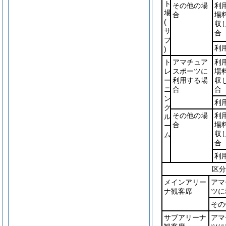
ト
その他の場
利
場
合
場
(
収
サ
合
ブ
利
)
ト
アマチュア
利
レ
スポーツに
場
ー
利用する場
収
ニ
合
合
ン
利
グ
その他の場
利
ル
合
場
ー
収
ム
合
利
区分
メインアリー
アマ
ナ観客席
ツに
その
サブアリーナ
アマ