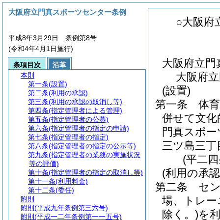
大阪府立門真スポーツセンター条例
○大阪府
平成8年3月29日 条例第8号
(令和4年4月1日施行)
大阪府立門
条項目次
沿革
大阪府立
本則
第一条
(設置)
(設置)
第二条
(利用の承認)
第三条
(利用の承認の取消し等)
第一条
体
第四条
(指定管理者による管理)
併せて文化
第五条
(指定管理者の公募)
第六条
(指定管理者の指定の申請)
門真スポー
第七条
(指定管理者の指定)
三ツ島三丁
第八条
(指定管理者の指定の公示等)
第九条
(指定管理者の業務の実施状況
(平二
等の評価)
(利用の承認
第十条
(指定管理者の指定の取消し等)
第十一条
(利用料金)
第二条
セ
第十二条
(委任)
場、トレー
附則
附則
(平成九年条例第三六号)
除く。)
を
附則
(平成一二年条例第一一五号)