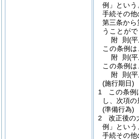
例」という
手続その他
第三条から
うことがで
附
則
(
この条例は
附
則
(
この条例は
附
則
(
(施行期日)
1
この条例
し、次項の
(準備行為)
2
改正後の
例」という
手続その他