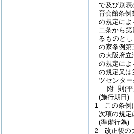
で及び別表
育会館条例
の規定によ
二条から第
るものとし
の家条例第
の大阪府立
の規定によ
の規定又は
ツセンター
附
則
(
(施行期日)
1
この条例
次項の規定
(準備行為)
2
改正後の