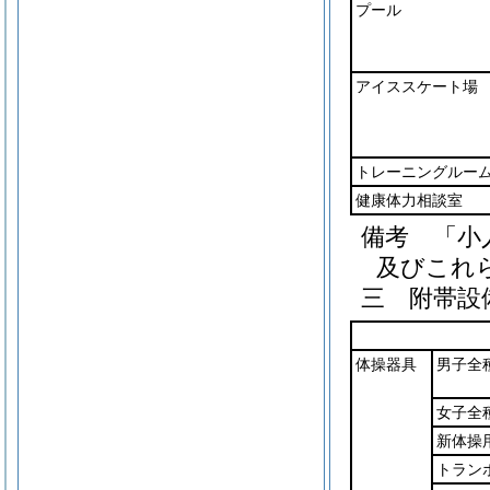
プール
アイススケート場
トレーニングルー
健康体力相談室
備考 「小
及びこれ
三 附帯設
体操器具
男子全
女子全
新体操
トラン