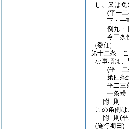
し、又は免
(平一
下・一
例九・
令三条
(委任)
第十二条
な事項は、
(平一
第四条
平二三
一条繰
附
則
この条例は
附
則
(
(施行期日)