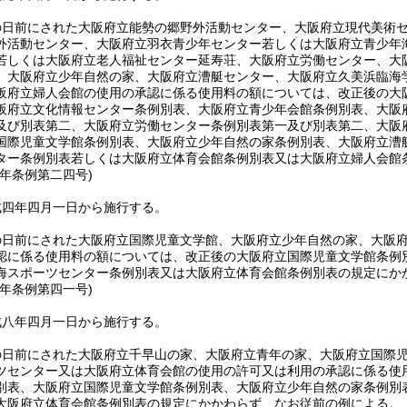
の日前にされた大阪府立能勢の郷野外活動センター、大阪府立現代美術
外活動センター、大阪府立羽衣青少年センター若しくは大阪府立青少年
若しくは大阪府立老人福祉センター延寿荘、大阪府立労働センター、大
、大阪府立少年自然の家、大阪府立漕艇センター、大阪府立久美浜臨海
阪府立婦人会館の使用の承認に係る使用料の額については、改正後の大
阪府立文化情報センター条例別表、大阪府立青少年会館条例別表、大阪
及び別表第二、大阪府立労働センター条例別表第一及び別表第二、大阪
国際児童文学館条例別表、大阪府立少年自然の家条例別表、大阪府立漕
ター条例別表若しくは大阪府立体育会館条例別表又は大阪府立婦人会館
四年
条例第二四号)
成四年四月一日から施行する。
の日前にされた大阪府立国際児童文学館、大阪府立少年自然の家、大阪
認に係る使用料の額については、改正後の大阪府立国際児童文学館条例
海スポーツセンター条例別表又は大阪府立体育会館条例別表の規定にか
八年
条例第四一号)
成八年四月一日から施行する。
の日前にされた大阪府立千早山の家、大阪府立青年の家、大阪府立国際
ツセンター又は大阪府立体育会館の使用の許可又は利用の承認に係る使
別表、大阪府立国際児童文学館条例別表、大阪府立少年自然の家条例別
大阪府立体育会館条例別表の規定にかかわらず、なお従前の例による。