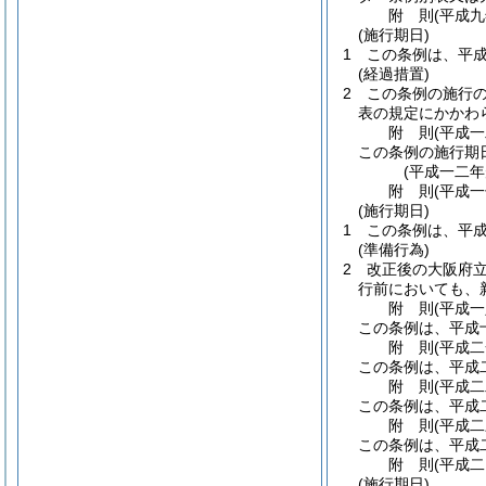
附
則
(平成
(施行期日)
1
この条例は、平
(経過措置)
2
この条例の施行
表の規定にかかわ
附
則
(平成
この条例の施行期
(平成一二
附
則
(平成
(施行期日)
1
この条例は、平
(準備行為)
2
改正後の大阪府
行前においても、
附
則
(平成
この条例は、平成
附
則
(平成
この条例は、平成
附
則
(平成
この条例は、平成
附
則
(平成
この条例は、平成
附
則
(平成
(施行期日)