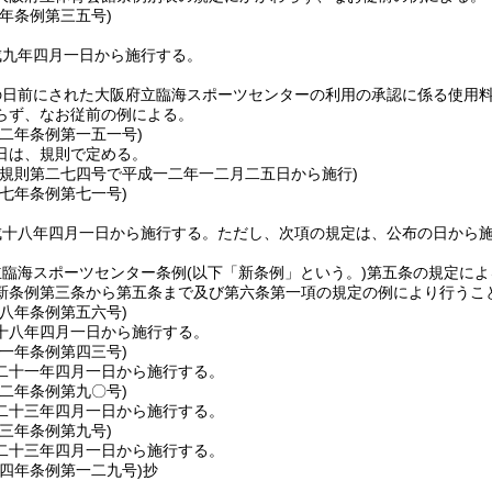
九年
条例第三五号)
成九年四月一日から施行する。
の日前にされた大阪府立臨海スポーツセンターの利用の承認に係る使用
らず、なお従前の例による。
一二年
条例第一五一号)
日は、規則で定める。
年規則第二七四号で平成一二年一二月二五日から施行)
一七年
条例第七一号)
成十八年四月一日から施行する。
ただし、次項の規定は、公布の日から
立臨海スポーツセンター条例
(以下「新条例」という。)
第五条の規定によ
新条例第三条から第五条まで及び第六条第一項の規定の例により行うこ
一八年
条例第五六号)
十八年四月一日から施行する。
二一年
条例第四三号)
二十一年四月一日から施行する。
二二年
条例第九〇号)
二十三年四月一日から施行する。
二三年
条例第九号)
二十三年四月一日から施行する。
二四年
条例第一二九号)
抄