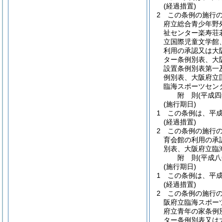
(経過措置)
2
この条例の施行
府立総合青少年野
祉センター楽寿荘
立国際児童文学館
利用の承認又は大
ター条例別表、大
設置条例別表第一
例別表、大阪府立
臨海スポーツセン
附
則
(平成
(施行期日)
1
この条例は、平
(経過措置)
2
この条例の施行
育会館の利用の承
別表、大阪府立臨
附
則
(平成
(施行期日)
1
この条例は、平
(経過措置)
2
この条例の施行
阪府立臨海スポー
府立青年の家条例
ター条例別表又は