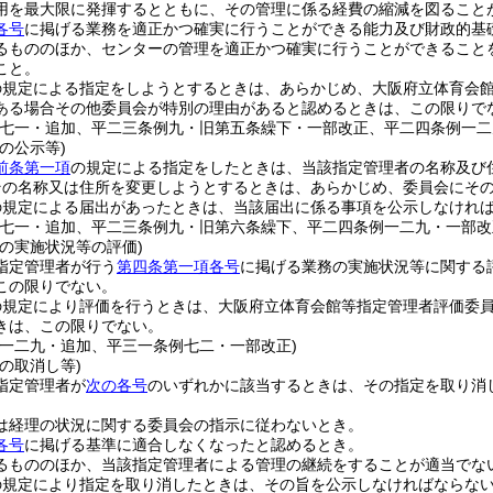
用を最大限に発揮するとともに、その管理に係る経費の縮減を図ること
各号
に掲げる業務を適正かつ確実に行うことができる能力及び財政的基
るもののほか、センターの管理を適正かつ確実に行うことができること
こと。
の規定による指定をしようとするときは、あらかじめ、大阪府立体育会
ある場合その他委員会が特別の理由があると認めるときは、この限りで
例七一・追加、平二三条例九・旧第五条繰下・一部改正、平二四条例一二
の公示等)
前条第一項
の規定による指定をしたときは、当該指定管理者の名称及び
その名称又は住所を変更しようとするときは、あらかじめ、委員会にそ
の規定による届出があったときは、当該届出に係る事項を公示しなけれ
例七一・追加、平二三条例九・旧第六条繰下、平二四条例一二九・一部改
の実施状況等の評価)
指定管理者が行う
第四条第一項各号
に掲げる業務の実施状況等に関する
この限りでない。
の規定により評価を行うときは、大阪府立体育会館等指定管理者評価委
きは、この限りでない。
例一二九・追加、平三一条例七二・一部改正)
の取消し等)
指定管理者が
次の各号
のいずれかに該当するときは、その指定を取り消
は経理の状況に関する委員会の指示に従わないとき。
各号
に掲げる基準に適合しなくなったと認めるとき。
るもののほか、当該指定管理者による管理の継続をすることが適当でな
の規定により指定を取り消したときは、その旨を公示しなければならな