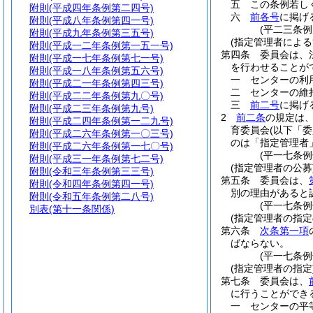
五
この条例若し
附則
(平成四年条例第二四号)
六
前各号
に掲げ
附則
(平成八年条例第四一号)
(平二三条例
附則
(平成九年条例第三五号)
(指定管理者による
附則
(平成一二年条例第一五一号)
第四条
委員会は、
附則
(平成一七年条例第七一号)
を行わせることが
附則
(平成一八年条例第五六号)
一
センターの利
附則
(平成二一年条例第四三号)
二
センターの維
附則
(平成二二年条例第九〇号)
三
前二号
に掲げ
附則
(平成二三年条例第九号)
2
前二条
の規定は
附則
(平成二四年条例第一二九号)
育委員会
(以下「
附則
(平成二六年条例第一〇三号)
のは「指定管理者
附則
(平成二六年条例第一七〇号)
(平一七条
附則
(平成三一年条例第七二号)
(指定管理者の公募
附則
(令和三年条例第三三号)
第五条
委員会は、
附則
(令和四年条例第四一号)
別の理由があると
附則
(令和五年条例第二八号)
(平一七条
別表
(第十一条関係)
(指定管理者の指定
第六条
次条第一項
ばならない。
(平一七条
(指定管理者の指定
第七条
委員会は、
に行うことができ
一
センターの平