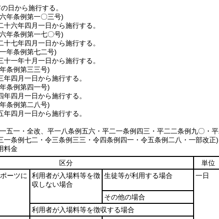
布の日から施行する。
二六年
条例第一〇三号)
二十六年四月一日から施行する。
二六年
条例第一七〇号)
二十七年四月一日から施行する。
三一年
条例第七二号)
三十一年十月一日から施行する。
三年
条例第三三号)
三年四月一日から施行する。
四年
条例第四一号)
四年四月一日から施行する。
五年
条例第二八号)
五年四月一日から施行する。
例一五一・全改、平一八条例五六・平二一条例四三・平二二条例九〇・
三一条例七二・令三条例三三・令四条例四一・令五条例二八・一部改正)
用料金
区分
単位
ポーツに
利用者が入場料等を徴
生徒等が利用する場合
一日
収しない場合
その他の場合
利用者が入場料等を徴収する場合