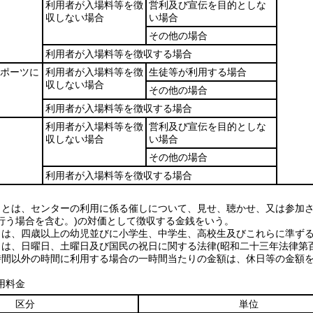
利用者が入場料等を徴
営利及び宣伝を目的としな
収しない場合
い場合
その他の場合
利用者が入場料等を徴収する場合
ポーツに
利用者が入場料等を徴
生徒等が利用する場合
収しない場合
その他の場合
利用者が入場料等を徴収する場合
利用者が入場料等を徴
営利及び宣伝を目的としな
収しない場合
い場合
その他の場合
利用者が入場料等を徴収する場合
」とは、センターの利用に係る催しについて、見せ、聴かせ、又は参加さ
行う場合を含む。)の対価として徴収する金銭をいう。
とは、四歳以上の幼児並びに小学生、中学生、高校生及びこれらに準ず
とは、日曜日、土曜日及び国民の祝日に関する法律(昭和二十三年法律第
時間以外の時間に利用する場合の一時間当たりの金額は、休日等の金額
用料金
区分
単位