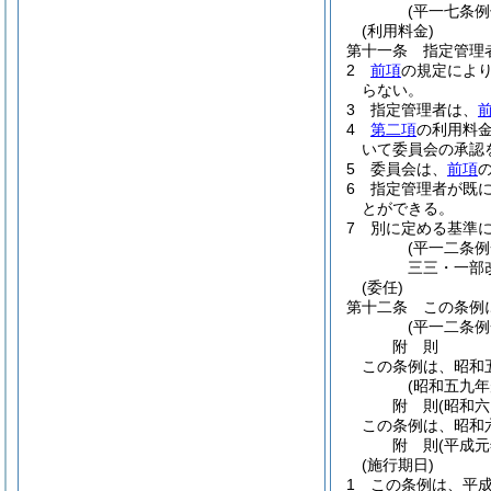
(平一七条
(利用料金)
第十一条
指定管理
2
前項
の規定によ
らない。
3
指定管理者は、
4
第二項
の利用料
いて委員会の承認
5
委員会は、
前項
6
指定管理者が既
とができる。
7
別に定める基準
(平一二条
三三・一部
(委任)
第十二条
この条例
(平一二条
附
則
この条例は、昭和
(昭和五九
附
則
(昭和
この条例は、昭和
附
則
(平成
(施行期日)
1
この条例は、平