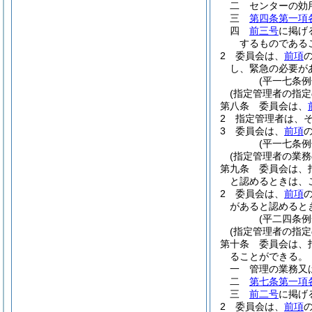
二
センターの効
三
第四条第一項
四
前三号
に掲げ
するものである
2
委員会は、
前項
し、緊急の必要が
(平一七条
(指定管理者の指定
第八条
委員会は、
2
指定管理者は、
3
委員会は、
前項
(平一七条
(指定管理者の業務
第九条
委員会は、
と認めるときは、
2
委員会は、
前項
があると認めると
(平二四条
(指定管理者の指定
第十条
委員会は、
ることができる。
一
管理の業務又
二
第七条第一項
三
前二号
に掲げ
2
委員会は、
前項