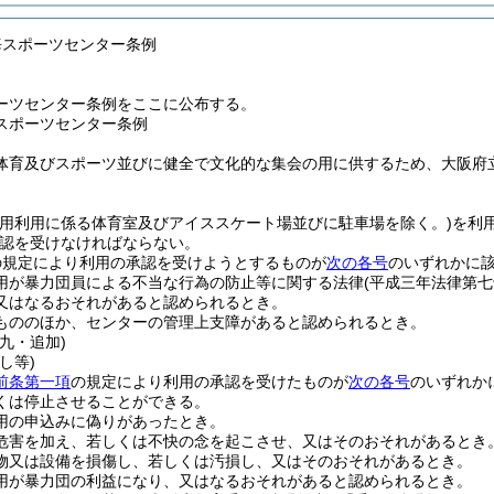
海スポーツセンター条例
ーツセンター条例をここに公布する。
スポーツセンター条例
体育及びスポーツ並びに健全で文化的な集会の用に供するため、大阪府
共用利用に係る体育室及びアイススケート場並びに駐車場を除く。)
を利
認を受けなければならない。
の規定により利用の承認を受けようとするものが
次の各号
のいずれかに
用が暴力団員による不当な行為の防止等に関する法律
(平成三年法律第七
又はなるおそれがあると認められるとき。
もののほか、センターの管理上支障があると認められるとき。
九・追加)
し等)
前条第一項
の規定により利用の承認を受けたものが
次の各号
のいずれか
くは停止させることができる。
用の申込みに偽りがあったとき。
危害を加え、若しくは不快の念を起こさせ、又はそのおそれがあるとき
物又は設備を損傷し、若しくは汚損し、又はそのおそれがあるとき。
用が暴力団の利益になり、又はなるおそれがあると認められるとき。