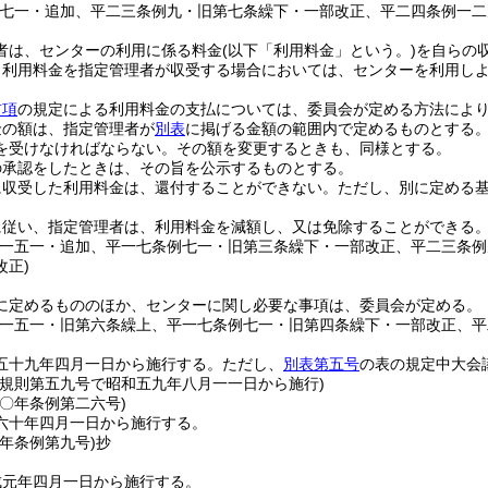
例七一・追加、平二三条例九・旧第七条繰下・一部改正、平二四条例一二
者は、センターの利用に係る料金
(以下「利用料金」という。)
を自らの
り利用料金を指定管理者が収受する場合においては、センターを利用し
前項
の規定による利用料金の支払については、委員会が定める方法によ
金の額は、指定管理者が
別表
に掲げる金額の範囲内で定めるものとする
を受けなければならない。
その額を変更するときも、同様とする。
の承認をしたときは、その旨を公示するものとする。
に収受した利用料金は、還付することができない。
ただし、別に定める
に従い、指定管理者は、利用料金を減額し、又は免除することができる
例一五一・追加、平一七条例七一・旧第三条繰下・一部改正、平二三条
改正)
に定めるもののほか、センターに関し必要な事項は、委員会が定める。
例一五一・旧第六条繰上、平一七条例七一・旧第四条繰下・一部改正、平
五十九年四月一日から施行する。
ただし、
別表第五号
の表の規定中大会
年規則第五九号で昭和五九年八月一一日から施行)
六〇年
条例第二六号)
六十年四月一日から施行する。
元年
条例第九号)
抄
成元年四月一日から施行する。