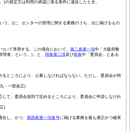
。)
の規定又は利用の承認に係る条件に違反したとき。
いう。)
に、センターの管理に関する業務のうち、次に掲げるもの
について準用する。
この場合において、
第二条第一項
中「大阪府教
管理者」という。)
」と、
同条第二項
及び
前条
中「委員会」とある
めるところにより、公募しなければならない。
ただし、委員会が特
九・一部改正)
応じて、委員会規則で定めるところにより、委員会に申請しなけれ
正)
適合し、かつ、
第四条第一項各号
に掲げる業務を最も適正かつ確実