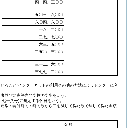
四一四、三〇〇
五〇三、八〇〇
六〇四、六〇〇
一八、二〇〇
二七、七〇〇
六三、五〇〇
二五〇、三〇〇
三一二、六〇〇
三七七、二〇〇
せること(インターネットの利用その他の方法によりセンターに入
る者並びに高等専門学校の学生をいう。
百七十八号)に規定する休日をいう。
を通常の開所時間の時間数から二を減じて得た数で除して得た金額
金額