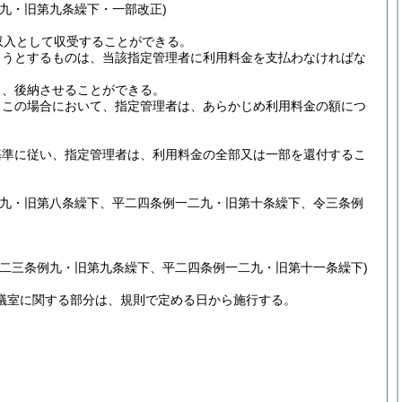
九・旧第九条繰下・一部改正)
収入として収受することができる。
ようとするものは、当該指定管理者に利用料金を支払わなければな
り、後納させることができる。
。
この場合において、指定管理者は、あらかじめ利用料金の額につ
基準に従い、指定管理者は、利用料金の全部又は一部を還付するこ
。
例九・旧第八条繰下、平二四条例一二九・旧第十条繰下、令三条例
二三条例九・旧第九条繰下、平二四条例一二九・旧第十一条繰下)
議室に関する部分は、規則で定める日から施行する。