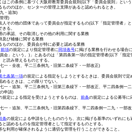
くはこの条例に基づく大阪府教育委員会規則
(以下「委員会規則」という
るもののほか、センターの管理上支障があると認められるとき。
九・追加)
管理)
法人その他の団体であって委員会が指定するもの
(以下「指定管理者」と
できる。
用の承認、その取消しその他の利用に関する業務
持及び補修に関する業務
るもののほか、委員会が特に必要と認める業務
、
前項
の規定により指定管理者に
同項各号
に掲げる業務を行わせる場合
委員会」という。)
」とあるのは「第四条第一項の指定管理者
(以下「指定
」と読み替えるものとする。
例七一・全改、平二三条例九・旧第二条繰下・一部改正)
)
第七条第一項
の規定による指定をしようとするときは、委員会規則で定
認めるときは、この限りでない。
例七一・追加、平二三条例九・旧第三条繰下・一部改正、平二四条例一二
の申請)
の規定による指定を受けようとするものは、
前条
の規定による公募等に
例七一・追加、平二三条例九・旧第四条繰下、平二四条例一二九・一部改
)
前条
の規定による申請をしたもののうち、次に掲げる基準のいずれにも
ると認めるものを指定管理者として指定するものとする。
等な利用が確保されるように適切な管理を行うことができること。