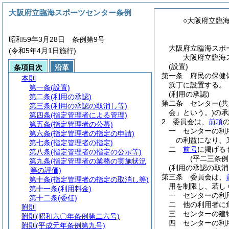
大阪府立臨海スポーツセンター条例
○大阪府立臨
昭和59年3月28日 条例第9号
大阪府立臨海スポ
(令和5年4月1日施行)
大阪府立臨海
(設置)
条項目次
沿革
第一条
府民の保健
本則
浜丁に設置する。
第一条
(設置)
(利用の承認)
第二条
(利用の承認)
第二条
センター
(
第三条
(利用の承認の取消し等)
会」という。)
の承
第四条
(指定管理者による管理)
2
委員会は、
前項
第五条
(指定管理者の公募)
一
センターの利
第六条
(指定管理者の指定の申請)
の利益になり、
第七条
(指定管理者の指定)
二
前号
に掲げる
第八条
(指定管理者の指定の公示等)
(平二三条例
第九条
(指定管理者の業務の実施状況
(利用の承認の取消
等の評価)
第三条
委員会は、
第十条
(指定管理者の指定の取消し等)
用を制限し、若し
第十一条
(利用料金)
一
センターの利
第十二条
(委任)
二
他の利用者に
附則
三
センターの建
附則
(昭和六〇年条例第二六号)
四
センターの利
附則
(平成元年条例第九号)