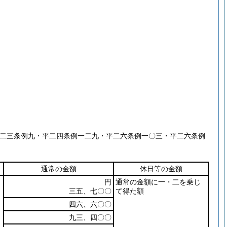
平二三条例九・平二四条例一二九・平二六条例一〇三・平二六条例
通常の金額
休日等の金額
円
通常の金額に一・二を乗じ
三五、七〇〇
て得た額
四六、六〇〇
九三、四〇〇