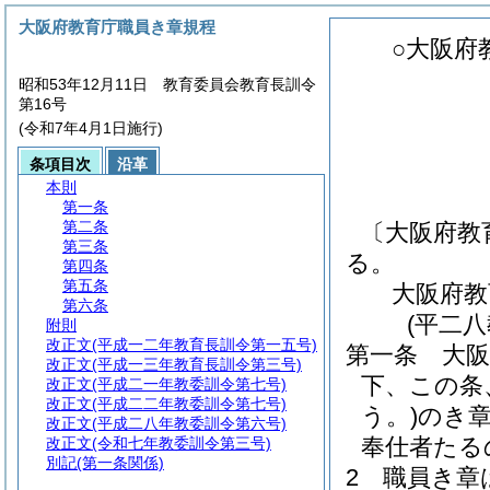
大阪府教育庁職員き章規程
○大阪府
昭和53年12月11日 教育委員会教育長訓令
第16号
(令和7年4月1日施行)
条項目次
沿革
本則
第一条
第二条
〔大阪府教
第三条
る。
第四条
第五条
大阪府教
第六条
(平二
附則
改正文
(平成一二年教育長訓令第一五号)
第一条
大
改正文
(平成一三年教育長訓令第三号)
下、この条
改正文
(平成二一年教委訓令第七号)
改正文
(平成二二年教委訓令第七号)
う。)
のき
改正文
(平成二八年教委訓令第六号)
奉仕者たる
改正文
(令和七年教委訓令第三号)
別記
(第一条関係)
2
職員き章