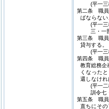
(平一
第二条
職
ばならない
(平一
三・一
第三条
職
貸与する。
(平一
第四条
職
教育総務企
くなったと
還しなけれ
(平一
訓令七
第五条
職
直ちにその