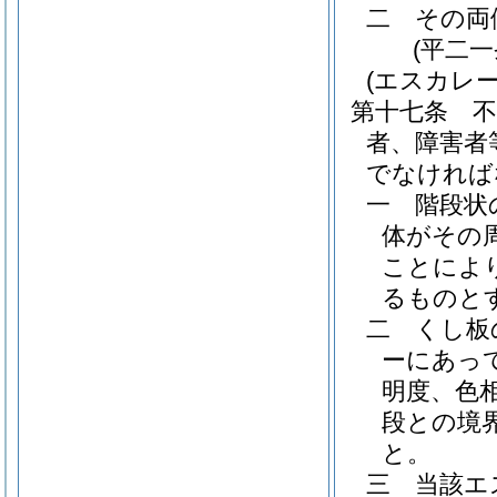
二
その両
(平二
(エスカレー
第十七条
者、障害者
でなければ
一
階段状
体がその
ことによ
るものと
二
くし板
ーにあっ
明度、色
段との境
と。
三
当該エ