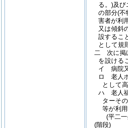
る。)
及び
の部分
(
害者が利
又は傾斜
設するこ
として規
二
次に掲
を設ける
イ
病院
ロ
老人
として高
ハ
老人
ターそ
等が利用
(平二
(階段)