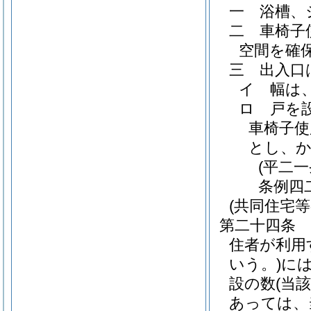
一
浴槽、
二
車椅子
空間を確
三
出入口
イ
幅は
ロ
戸を
車椅子使
とし、
(平二
条例四
(共同住宅
第二十四条
住者が利用
いう。)
に
設の数
(当
あっては、