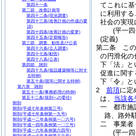
てこれに基
第四十一条
第二節
改善計画等
に利用する
第四十二条
(現況調査)
社会の実現
第四十三条
(改善計画の作成の要
請)
(平一
第四十四条
(改善計画の変更)
第四十五条
(定期報告)
(定義)
第三節
調査、勧告及び公表
第二条
こ
第四十六条
(立入調査)
第四十七条
(勧告)
の円滑化の
第四十八条
(公表)
下「法」と
第四節
雑則
第四十九条
(仮設建築物等に対す
促進に関す
る特例)
下「令」と
第五十条
(国等に関する特例)
第六章
雑則
2
前項
に定
第五十一条
(事務処理の特例)
は、
当該各
第五十二条
(規則への委任)
附則
一
都市施
附則
(平成七年条例第三号)
附則
(平成七年条例第一九号)
路、路外
附則
(平成一二年条例第一〇六号)
二
事業者
附則
(平成一四年条例第一〇三号)
附則
(平成一六年条例第六四号)
(平一
附則
(平成一七年条例第六六号)