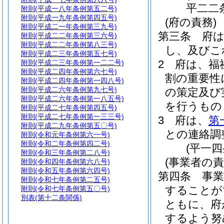
平二二
附則
(平成一八年条例第五二号)
附則
(平成一九年条例第四五号)
(府の責務)
附則
(平成二一年条例第三九号)
第三条
府
附則
(平成二二年条例第三六号)
附則
(平成二二年条例第八三号)
し、及びこ
附則
(平成二三年条例第五七号)
2
府は、福
附則
(平成二三年条例第一二二号)
附則
(平成二四年条例第六七号)
割の重要性
附則
(平成二四年条例第一四八号)
附則
(平成二六年条例第九七号)
の策定及び
附則
(平成二六年条例第一八五号)
を行うもの
附則
(平成二七年条例第四五号)
附則
(平成二七年条例第一三三号)
3
府は、
第
附則
(平成二九年条例第五〇号)
との連絡調
附則
(令和元年条例第六一号)
附則
(令和二年条例第四二号)
(平一
附則
(令和三年条例第二八号)
(事業者の責
附則
(令和四年条例第六八号)
附則
(令和五年条例第六四号)
第四条
事
附則
(令和七年条例第二五号)
することが
附則
(令和七年条例第五〇号)
別表
(第十二条関係)
ともに、府
するよう努