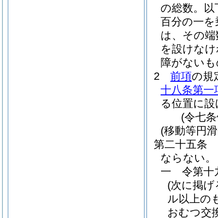
の総数。以
百分の一を
は、その端
を設けなけ
障がないも
2
前項
の規
十八条第一
る位置に設
(令七
(移動等円滑
第二十五条
ならない。
一
令第十
(次に掲
ル以上の
おむつ交