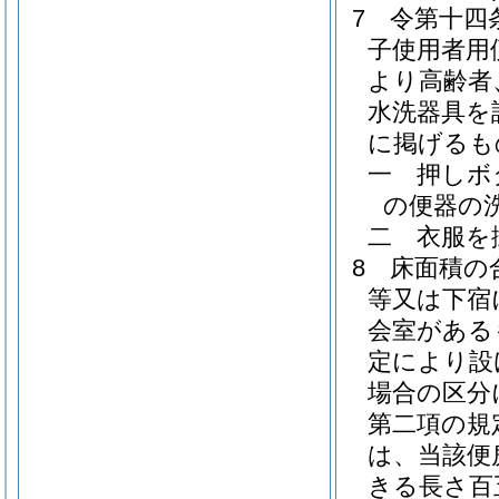
7
令第十四
子使用者用
より高齢者
水洗器具を
に掲げるも
一
押しボ
の便器の
二
衣服を
8
床面積の
等又は下宿
会室がある
定により設
場合の区分
第二項の規
は、当該便
きる長さ百