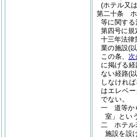
(ホテル又
第二十条
等に関する
第四号に規
十三年法律
業の施設
(
この条、
次
に掲げる経
ない経路
(
しなければ
はエレベー
でない。
一
道等か
室」という
二
ホテル
施設を設