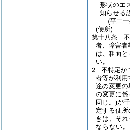
形状のエ
知らせる
(平二
(便所)
第十八条
者、障害者
は、粗面と
い。
2
不特定か
者等が利用
途の変更の
の変更に係
同じ。)
が
定する便所
きは、それ
ならない。