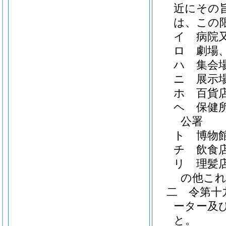
近にその
は、この
イ
病院
ロ
劇場
ハ
集会
ニ
展示
ホ
百貨
ヘ
保健
公署
ト
博物
チ
飲食
リ
理髪
の他こ
二
令第十
ーター及
と。