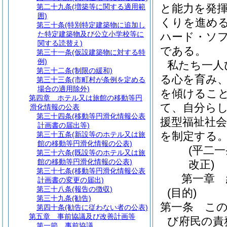
と能力を発
第二十九条
(増築等に関する適用範
囲)
くりを進め
第三十条
(特別特定建築物に追加し
た特定建築物及び公立小学校等に
ハード・ソ
関する読替え)
である。
第三十一条
(仮設建築物に対する特
例)
私たち一人
第三十二条
(制限の緩和)
る心を育み
第三十三条
(市町村が条例を定める
場合の適用除外)
を傾けるこ
第四章
ホテル又は旅館の移動等円
て、自分ら
滑化情報の公表
第三十四条
(移動等円滑化情報公表
援型福祉社
計画書の届出等)
を制定する
第三十五条
(新設等のホテル又は旅
館の移動等円滑化情報の公表)
(平二
第三十六条
(既設等のホテル又は旅
館の移動等円滑化情報の公表)
改正)
第三十七条
(移動等円滑化情報公表
第一章
計画書の変更の届出)
第三十八条
(報告の徴収)
(目的)
第三十九条
(勧告)
第一条
こ
第四十条
(勧告に従わない者の公表)
第五章
事前協議及び改善計画等
び府民の責
第一節
事前協議