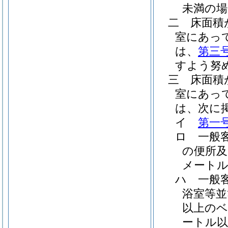
未満の
二
床面積
室にあっ
は、
第三
すよう努
三
床面積
室にあっ
は、次に
イ
第一
ロ
一般
の便所及
メート
ハ
一般
浴室等並
以上の
ートル