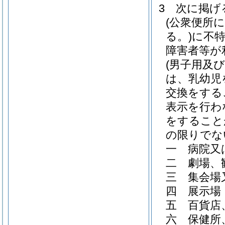
3
次に掲げ
(公衆便所
る。)
に不
障害者等が
(男子用及
は、乳幼児
交換をする
表示を行わ
をすること
の限りでな
一
病院又
二
劇場、
三
集会場
四
展示場
五
百貨店
六
保健所