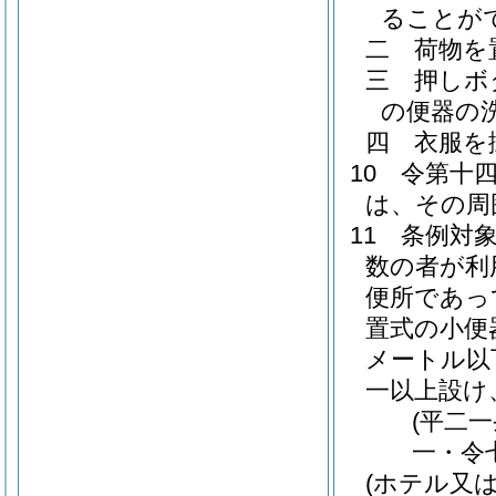
ることが
二
荷物を
三
押しボ
の便器の
四
衣服を
10
令第十
は、その周
11
条例対
数の者が利
便所であっ
置式の小便
メートル以
一以上設け
(平二
一・令
(ホテル又