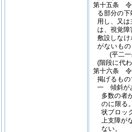
第十五条
る部分の下
用し、又は
は、視覚障
敷設しなけ
がないもの
(平二
(階段に代
第十六条
掲げるもの
一
傾斜が
多数の者
のに限る。
状ブロッ
上支障が
ない。