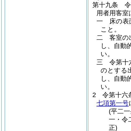
第十九条
用者用客室
一
床の表
こと。
二
客室の
し、自動
い。
三
令第十
のとする
し、自動
い。
2
令第十六
七項第一号
(平二
一・令
正)