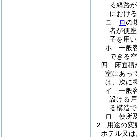
る経路が
におけ
ニ
ロ
の
者が便座
子を用
ホ
一般
できる
四
床面積
室にあっ
は、次に
イ
一般
設ける
る構造
ロ
便所
2
用途の変
ホテル又は