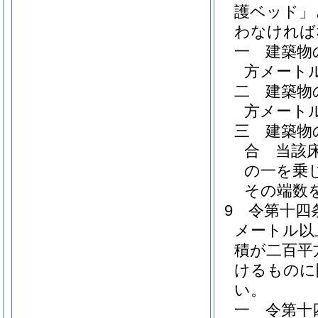
護ベッド」
わなければ
一
建築物
方メート
二
建築物
方メート
三
建築物
合 当該
の一を乗
その端数
9
令第十四
メートル以
積が二百平
けるものに
い。
一
令第十