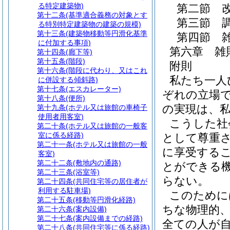
る特定建築物)
第二節
第十二条
(基準適合義務の対象とす
第三節
る特別特定建築物の建築の規模)
第十三条
(建築物移動等円滑化基準
第四節
に付加する事項)
第六章
雑
第十四条
(廊下等)
第十五条
(階段)
附則
第十六条
(階段に代わり、又はこれ
私たち一人
に併設する傾斜路)
第十七条
(エスカレーター)
ぞれの立場
第十八条
(便所)
の実現は、
第十九条
(ホテル又は旅館の車椅子
使用者用客室)
こうした社
第二十条
(ホテル又は旅館の一般客
室に係る経路)
として尊重
第二十一条
(ホテル又は旅館の一般
に享受する
客室)
第二十二条
(敷地内の通路)
とができる
第二十三条
(浴室等)
らない。
第二十四条
(共同住宅等の居住者が
利用する駐車場)
このために
第二十五条
(移動等円滑化経路)
ちな物理的
第二十六条
(案内設備)
第二十七条
(案内設備までの経路)
全ての人が
第二十八条
(共同住宅等に係る経路)