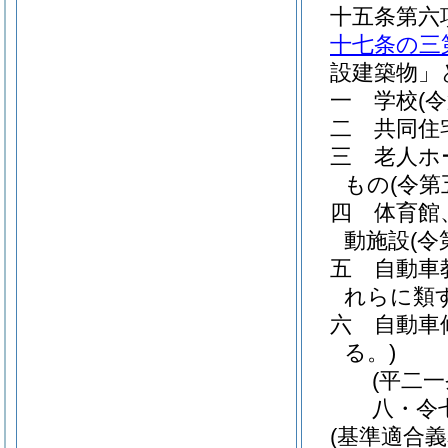
十五条第六
十七条の三
設建築物」
一
学校
(
二
共同住
三
老人ホ
もの
(令
四
体育館
動施設
(
五
自動車
れらに類
六
自動車
る。)
(平二
八・令
(基準適合