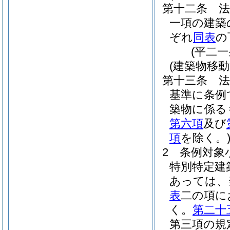
第十二条
一項の建築
ぞれ
同表
の
(平二
(建築物移
第十三条
基準に条例
築物に係る
第六項
及び
項
を除く。
2
条例対象
特別特定建
あっては、
表
二の項に
く。
第二十
第三項の規