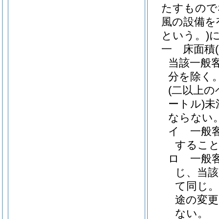
たすもので
風の設備を
という。)
一
床面積
当該一般
分を除く
(二以上
ートル)
未
ならない
イ
一般
するこ
ロ
一般
じ、当該
て同じ。
途の変
ない。