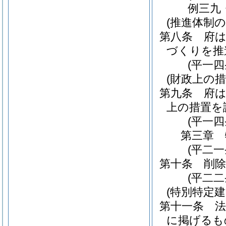
例三九
(推進体制の
第八条
府
づくりを推
(平一
(財政上の措
第九条
府
上の措置を
(平一
第三章
(平二
第十条
削除
(平二二
(特別特定
第十一条
に掲げるも