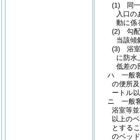
(1)
同
入口の
動に係
(2)
勾
当該傾
(3)
浴
に防水
低差の
ハ
一般
の便所及
ートル
ニ
一般
浴室等並
以上の
とする
のベッド