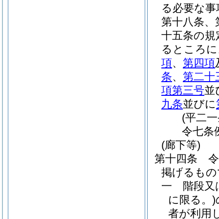
る必要な事
第十八条、
十五条の規
るところに
項
、
第四項
条
、
第二十
項第三号
並
九条
並びに
(平二
令七条
(廊下等)
第十四条
掲げるもの
一
階段又
に限る。)
者が利用