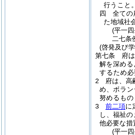
行うこと
四
全ての
た地域社
(平一
二七条
(啓発及び学
第七条
府
解を深める
するため必
2
府は、高
め、ボラン
努めるもの
3
前二項
に
し、福祉の
他必要な措
(平一