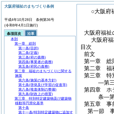
大阪府福祉のまちづくり条例
○大阪府
平成4年10月28日 条例第36号
(令和8年4月1日施行)
大阪府福祉
条項目次
沿革
大阪府福
本則
第一章
総則
目次
第一条
(目的)
第二条
(定義)
前文
第三条
(府の責務)
第一章
総
第四条
(事業者の責務)
第五条
(府民の責務)
第二章
福
第二章
福祉のまちづくりに関する
第三章
特
施策
第六条
(施策の基本方針)
―第三
第七条
(啓発及び学習の促進等)
第四章
ホ
第八条
(推進体制の整備)
第九条
(財政上の措置)
条―第
第三章
特別特定建築物及び建築物
第五章
事
移動等円滑化基準
第十条
第一節
第十一条
(特別特定建築物に追加す