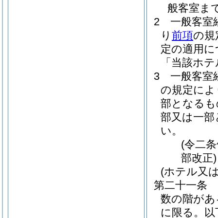
般客室ま
2
一般客室
り
前項
の規
定の適用に
「当該ホテ
3
一般客室
の規定によ
部となるも
部又は一部
い。
(令二
部改正)
(ホテル又
第二十一条
数の階があ
に限る。以