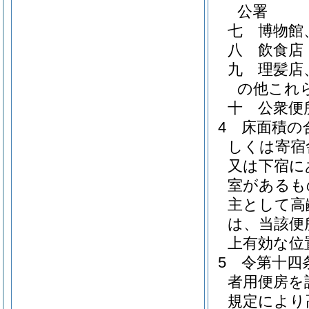
公署
七
博物館
八
飲食店
九
理髪店
の他これ
十
公衆便
4
床面積の
しくは寄宿
又は下宿に
室があるも
主として高
は、当該便
上有効な位
5
令第十四
者用便房を
規定により