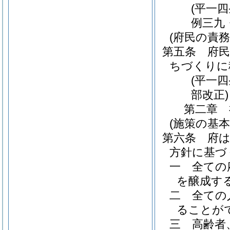
(平一
例三九
(府民の責務
第五条
府
ちづくりに
(平一
部改正)
第二章
(施策の基本
第六条
府
方針に基づ
一
全ての
を醸成す
二
全ての
ることが
三
高齢者