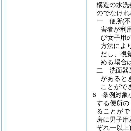
構造の水洗
のでなけれ
一
便所
(
害者が利
び女子用
方法によ
だし、視
める場合
二
洗面器
があると
ことがで
6
条例対象
する便所の
ることがで
房に男子用
ぞれ一以上