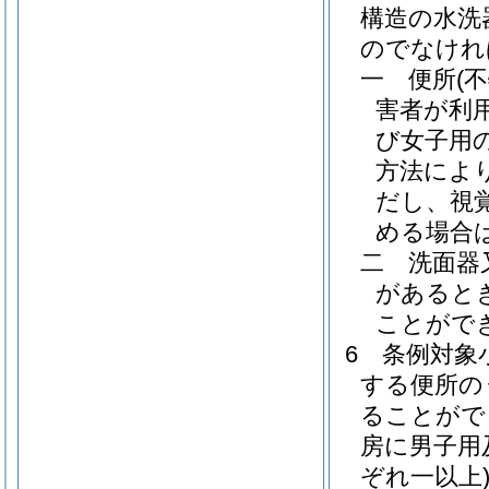
構造の水洗
のでなけれ
一
便所
(
害者が利
び女子用
方法によ
だし、視
める場合
二
洗面器
があると
ことがで
6
条例対象
する便所の
ることがで
房に男子用
ぞれ一以上