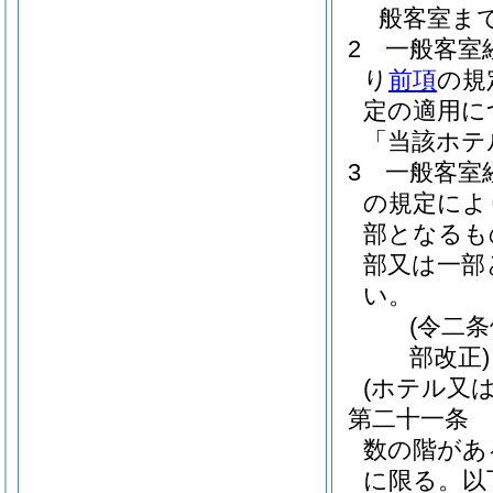
般客室ま
2
一般客室
り
前項
の規
定の適用に
「当該ホテ
3
一般客室
の規定によ
部となるも
部又は一部
い。
(令二
部改正)
(ホテル又
第二十一条
数の階があ
に限る。以