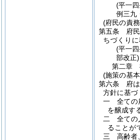
(平一
例三九
(府民の責務
第五条
府
ちづくりに
(平一
部改正)
第二章
(施策の基本
第六条
府
方針に基づ
一
全ての
を醸成す
二
全ての
ることが
三
高齢者