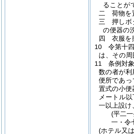
ることが
二
荷物を
三
押しボ
の便器の
四
衣服を
10
令第十
は、その周
11
条例対
数の者が利
便所であっ
置式の小便
メートル以
一以上設け
(平二
一・令
(ホテル又