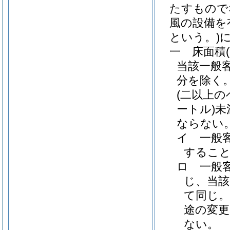
たすもので
風の設備を
という。)
一
床面積
当該一般
分を除く
(二以上
ートル)
未
ならない
イ
一般
するこ
ロ
一般
じ、当該
て同じ。
途の変
ない。