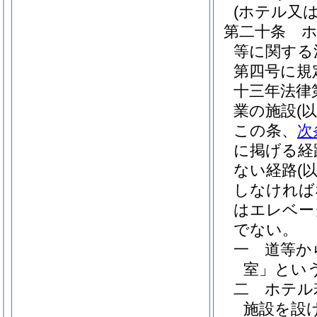
(ホテル又
第二十条
等に関する
第四号に規
十三年法律
業の施設
(
この条、
次
に掲げる経
ない経路
(
しなければ
はエレベー
でない。
一
道等か
室」という
二
ホテル
施設を設