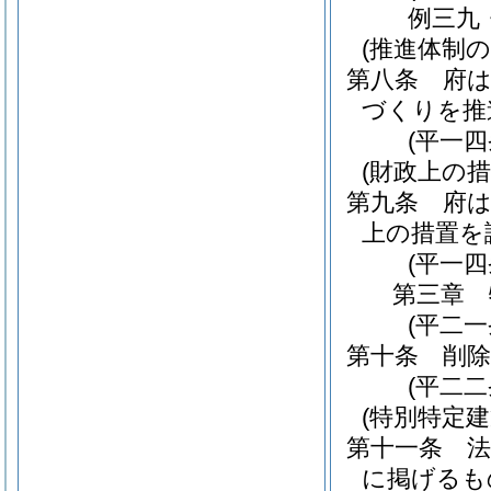
例三九
(推進体制の
第八条
府
づくりを推
(平一
(財政上の措
第九条
府
上の措置を
(平一
第三章
(平二
第十条
削除
(平二二
(特別特定
第十一条
に掲げるも