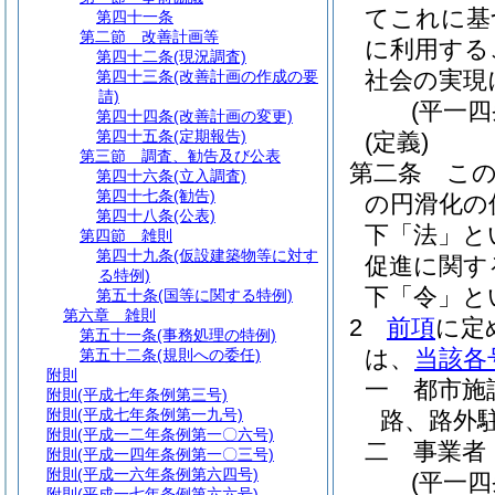
てこれに基
第四十一条
第二節
改善計画等
に利用する
第四十二条
(現況調査)
社会の実現
第四十三条
(改善計画の作成の要
請)
(平一
第四十四条
(改善計画の変更)
第四十五条
(定期報告)
(定義)
第三節
調査、勧告及び公表
第二条
こ
第四十六条
(立入調査)
第四十七条
(勧告)
の円滑化の
第四十八条
(公表)
下「法」と
第四節
雑則
第四十九条
(仮設建築物等に対す
促進に関す
る特例)
下「令」と
第五十条
(国等に関する特例)
第六章
雑則
2
前項
に定
第五十一条
(事務処理の特例)
は、
当該各
第五十二条
(規則への委任)
附則
一
都市施
附則
(平成七年条例第三号)
附則
(平成七年条例第一九号)
路、路外
附則
(平成一二年条例第一〇六号)
二
事業者
附則
(平成一四年条例第一〇三号)
附則
(平成一六年条例第六四号)
(平一
附則
(平成一七年条例第六六号)