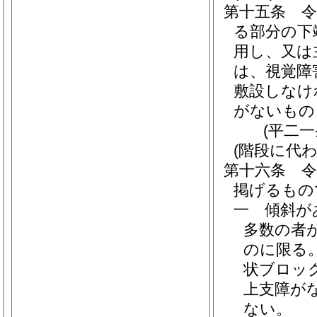
第十五条
る部分の下
用し、又は
は、視覚障
敷設しなけ
がないもの
(平二
(階段に代
第十六条
掲げるもの
一
傾斜が
多数の者
のに限る。
状ブロッ
上支障が
ない。