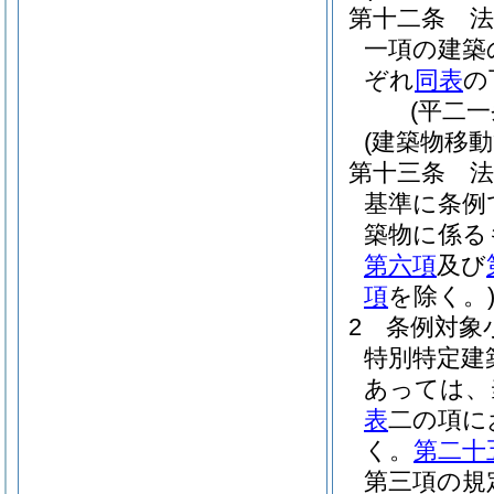
第十二条
一項の建築
ぞれ
同表
の
(平二
(建築物移
第十三条
基準に条例
築物に係る
第六項
及び
項
を除く。
2
条例対象
特別特定建
あっては、
表
二の項に
く。
第二十
第三項の規