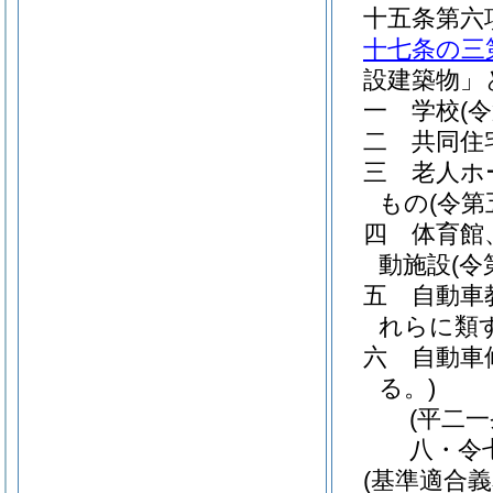
十五条第六
十七条の三
設建築物」
一
学校
(
二
共同住
三
老人ホ
もの
(令
四
体育館
動施設
(
五
自動車
れらに類
六
自動車
る。)
(平二
八・令
(基準適合