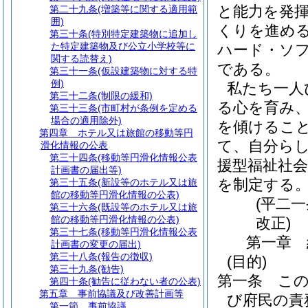
と能力を発
第二十九条
(増築等に関する適用範
囲)
くりを進め
第三十条
(特別特定建築物に追加し
た特定建築物及び公立小学校等に
ハード・ソ
関する読替え)
である。
第三十一条
(仮設建築物に対する特
例)
私たち一人
第三十二条
(制限の緩和)
る心を育み
第三十三条
(市町村が条例を定める
場合の適用除外)
を傾けるこ
第四章
ホテル又は旅館の移動等円
て、自分ら
滑化情報の公表
第三十四条
(移動等円滑化情報公表
援型福祉社
計画書の届出等)
を制定する
第三十五条
(新設等のホテル又は旅
館の移動等円滑化情報の公表)
(平二
第三十六条
(既設等のホテル又は旅
館の移動等円滑化情報の公表)
改正)
第三十七条
(移動等円滑化情報公表
第一章
計画書の変更の届出)
第三十八条
(報告の徴収)
(目的)
第三十九条
(勧告)
第一条
こ
第四十条
(勧告に従わない者の公表)
第五章
事前協議及び改善計画等
び府民の責
第一節
事前協議