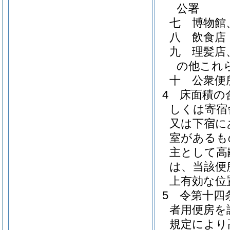
公署
七
博物館
八
飲食店
九
理髪店
の他これ
十
公衆便
4
床面積の
しくは寄宿
又は下宿に
室があるも
主として高
は、当該便
上有効な位
5
令第十四
者用便房を
規定により