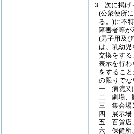
3
次に掲げ
(公衆便所
る。)
に不
障害者等が
(男子用及
は、乳幼児
交換をする
表示を行わ
をすること
の限りでな
一
病院又
二
劇場、
三
集会場
四
展示場
五
百貨店
六
保健所