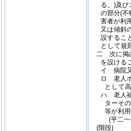
る。)
及び
の部分
(
害者が利
又は傾斜
設するこ
として規
二
次に掲
を設ける
イ
病院
ロ
老人
として高
ハ
老人
ターそ
等が利用
(平二
(階段)