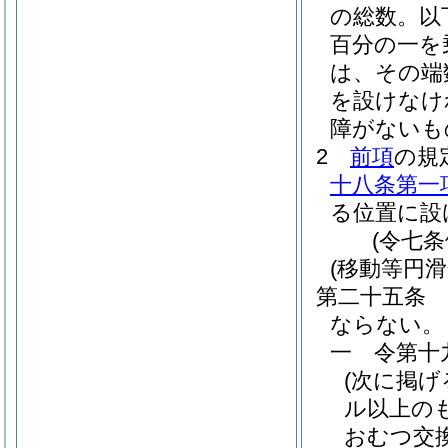
の総数。以
百分の一を
は、その端
を設けなけ
障がないも
2
前項
の規
十八条第一
る位置に設
(令七
(移動等円滑
第二十五条
ならない。
一
令第十
(次に掲
ル以上の
おむつ交