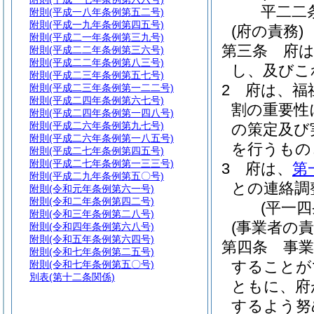
平二二
附則
(平成一八年条例第五二号)
附則
(平成一九年条例第四五号)
(府の責務)
附則
(平成二一年条例第三九号)
第三条
府
附則
(平成二二年条例第三六号)
附則
(平成二二年条例第八三号)
し、及びこ
附則
(平成二三年条例第五七号)
2
府は、福
附則
(平成二三年条例第一二二号)
附則
(平成二四年条例第六七号)
割の重要性
附則
(平成二四年条例第一四八号)
附則
(平成二六年条例第九七号)
の策定及び
附則
(平成二六年条例第一八五号)
を行うもの
附則
(平成二七年条例第四五号)
附則
(平成二七年条例第一三三号)
3
府は、
第
附則
(平成二九年条例第五〇号)
との連絡調
附則
(令和元年条例第六一号)
附則
(令和二年条例第四二号)
(平一
附則
(令和三年条例第二八号)
(事業者の責
附則
(令和四年条例第六八号)
附則
(令和五年条例第六四号)
第四条
事
附則
(令和七年条例第二五号)
することが
附則
(令和七年条例第五〇号)
別表
(第十二条関係)
ともに、府
するよう努