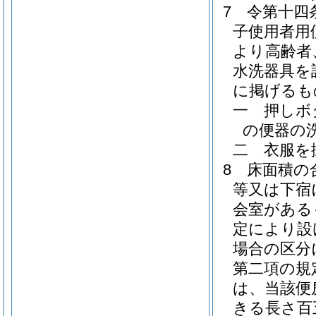
7
令第十四
子使用者用
より高齢者
水洗器具を
に掲げるも
一
押しボ
の便器の
二
衣服を
8
床面積の
等又は下宿
会室がある
定により設
場合の区分
第二項の規
は、当該便
きる長さ百