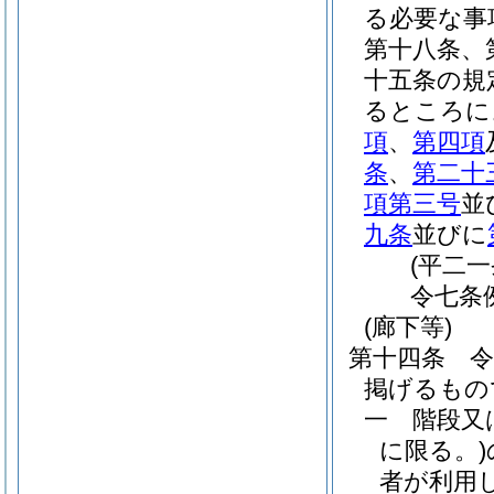
る必要な事
第十八条、
十五条の規
るところに
項
、
第四項
条
、
第二十
項第三号
並
九条
並びに
(平二
令七条
(廊下等)
第十四条
掲げるもの
一
階段又
に限る。)
者が利用