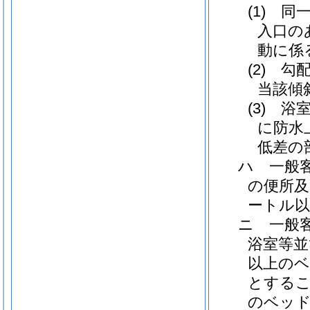
(1)
同
入口の
動に係
(2)
勾
当該傾
(3)
浴
に防水
低差の
ハ
一般
の便所及
ートル
ニ
一般
浴室等並
以上の
とする
のベッド