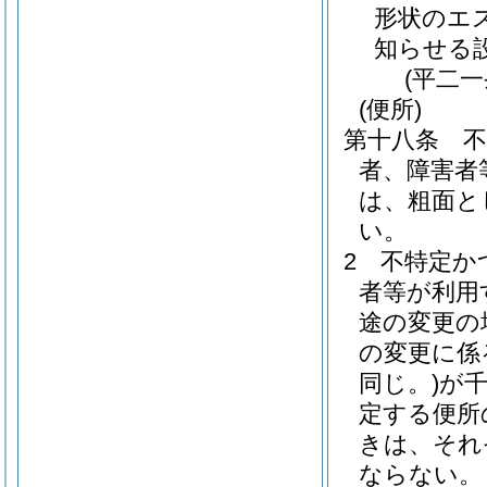
形状のエ
知らせる
(平二
(便所)
第十八条
者、障害者
は、粗面と
い。
2
不特定か
者等が利用
途の変更の
の変更に係
同じ。)
が
定する便所
きは、それ
ならない。