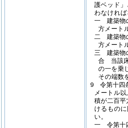
護ベッド」
わなければ
一
建築物
方メート
二
建築物
方メート
三
建築物
合 当該
の一を乗
その端数
9
令第十四
メートル以
積が二百平
けるものに
い。
一
令第十