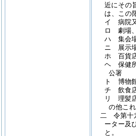
近にその
は、この
イ
病院
ロ
劇場
ハ
集会
ニ
展示
ホ
百貨
ヘ
保健
公署
ト
博物
チ
飲食
リ
理髪
の他こ
二
令第十
ーター及
と。