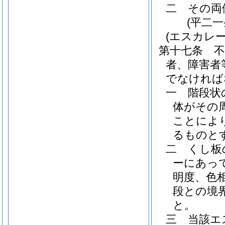
二
その両
(平二
(エスカレー
第十七条
者、障害者
でなければ
一
階段状
体がその
ことによ
るものと
二
くし板
ーにあっ
明度、色
段との境
と。
三
当該エ