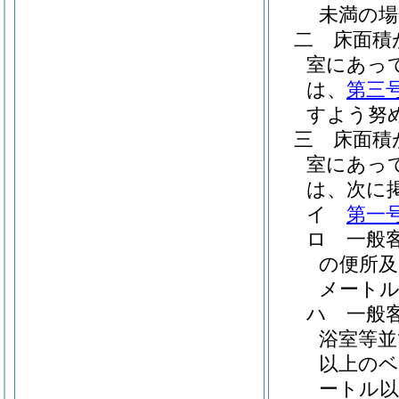
未満の
二
床面積
室にあっ
は、
第三
すよう努
三
床面積
室にあっ
は、次に
イ
第一
ロ
一般
の便所及
メート
ハ
一般
浴室等並
以上の
ートル