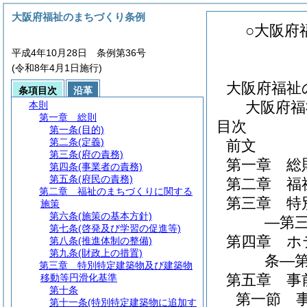
大阪府福祉のまちづくり条例
○大阪府
平成4年10月28日 条例第36号
(令和8年4月1日施行)
大阪府福祉
条項目次
沿革
大阪府福
本則
第一章
総則
目次
第一条
(目的)
第二条
(定義)
前文
第三条
(府の責務)
第一章
総
第四条
(事業者の責務)
第五条
(府民の責務)
第二章
福
第二章
福祉のまちづくりに関する
第三章
特
施策
第六条
(施策の基本方針)
―第三
第七条
(啓発及び学習の促進等)
第四章
ホ
第八条
(推進体制の整備)
第九条
(財政上の措置)
条―第
第三章
特別特定建築物及び建築物
第五章
事
移動等円滑化基準
第十条
第一節
第十一条
(特別特定建築物に追加す