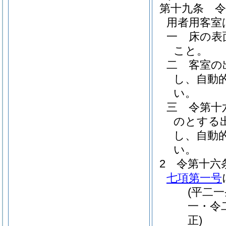
第十九条
用者用客室
一
床の表
こと。
二
客室の
し、自動
い。
三
令第十
のとする
し、自動
い。
2
令第十六
七項第一号
(平二
一・令
正)