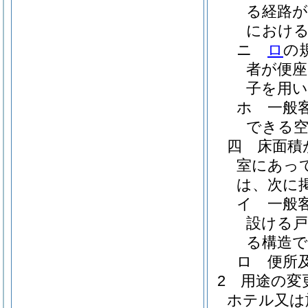
る経路が
におけ
ニ
ロ
の
者が便座
子を用
ホ
一般
できる
四
床面積
室にあっ
は、次に
イ
一般
設ける
る構造
ロ
便所
2
用途の変
ホテル又は