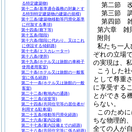
る特定建築物)
第二節
第十二条
(基準適合義務の対象とす
第三節
る特別特定建築物の建築の規模)
第十三条
(建築物移動等円滑化基準
第四節
に付加する事項)
第六章
雑
第十四条
(廊下等)
第十五条
(階段)
附則
第十六条
(階段に代わり、又はこれ
私たち一人
に併設する傾斜路)
第十七条
(エスカレーター)
ぞれの立場
第十八条
(便所)
の実現は、
第十九条
(ホテル又は旅館の車椅子
使用者用客室)
こうした社
第二十条
(ホテル又は旅館の一般客
室に係る経路)
として尊重
第二十一条
(ホテル又は旅館の一般
に享受する
客室)
第二十二条
(敷地内の通路)
とができる
第二十三条
(浴室等)
らない。
第二十四条
(共同住宅等の居住者が
利用する駐車場)
このために
第二十五条
(移動等円滑化経路)
ちな物理的
第二十六条
(案内設備)
第二十七条
(案内設備までの経路)
全ての人が
第二十八条
(共同住宅等に係る経路)