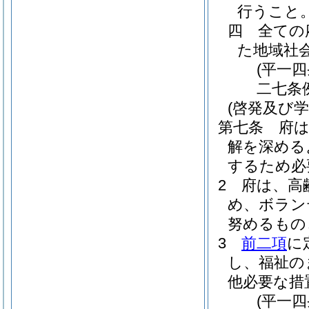
行うこと
四
全ての
た地域社
(平一
二七条
(啓発及び学
第七条
府
解を深める
するため必
2
府は、高
め、ボラン
努めるもの
3
前二項
に
し、福祉の
他必要な措
(平一