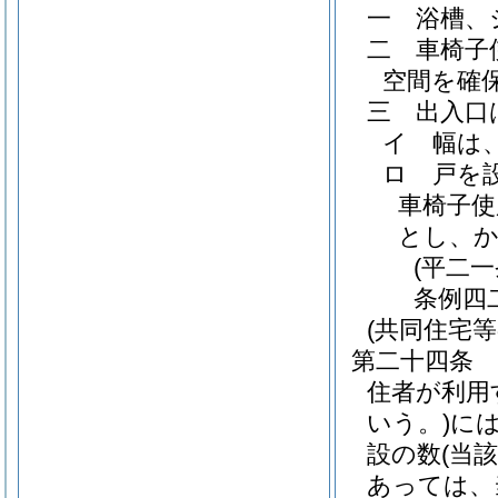
一
浴槽、
二
車椅子
空間を確
三
出入口
イ
幅は
ロ
戸を
車椅子使
とし、
(平二
条例四
(共同住宅
第二十四条
住者が利用
いう。)
に
設の数
(当
あっては、