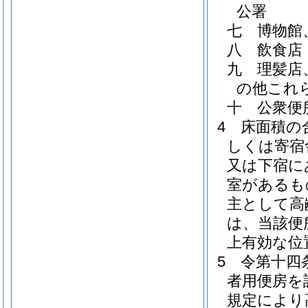
公署
七
博物館
八
飲食店
九
理髪店
の他これ
十
公衆便
4
床面積の
しくは寄宿
又は下宿に
室があるも
主として高
は、当該便
上有効な位
5
令第十四
者用便房を
規定により