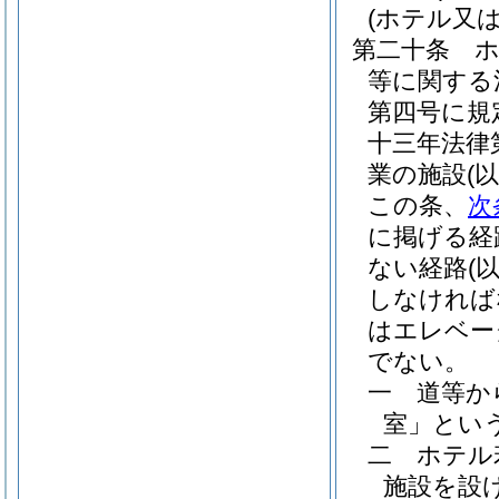
(ホテル又
第二十条
等に関する
第四号に規
十三年法律
業の施設
(
この条、
次
に掲げる経
ない経路
(
しなければ
はエレベー
でない。
一
道等か
室」という
二
ホテル
施設を設