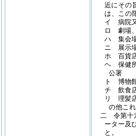
近にその
は、この
イ
病院
ロ
劇場
ハ
集会
ニ
展示
ホ
百貨
ヘ
保健
公署
ト
博物
チ
飲食
リ
理髪
の他こ
二
令第十
ーター及
と。