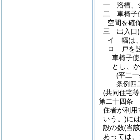
一
浴槽、
二
車椅子
空間を確
三
出入口
イ
幅は
ロ
戸を
車椅子使
とし、
(平二
条例四
(共同住宅
第二十四条
住者が利用
いう。)
に
設の数
(当
あっては、