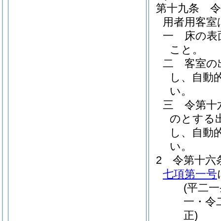
第十九条
用者用客室
一
床の表
こと。
二
客室の
し、自動
い。
三
令第十
のとする
し、自動
い。
2
令第十六
七項第一号
(平二
一・令
正)