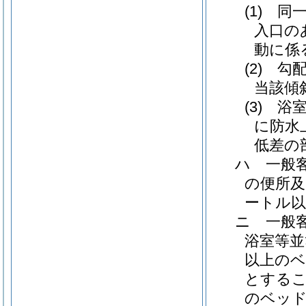
(1)
同
入口の
動に係
(2)
勾
当該傾
(3)
浴
に防水
低差の
ハ
一般
の便所及
ートル
ニ
一般
浴室等並
以上の
とする
のベッド