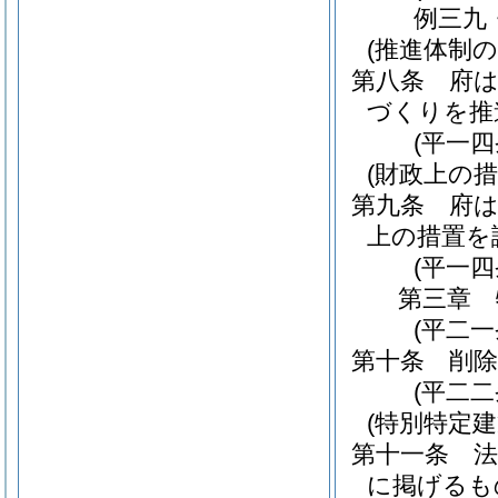
例三九
(推進体制の
第八条
府
づくりを推
(平一
(財政上の措
第九条
府
上の措置を
(平一
第三章
(平二
第十条
削除
(平二二
(特別特定
第十一条
に掲げるも