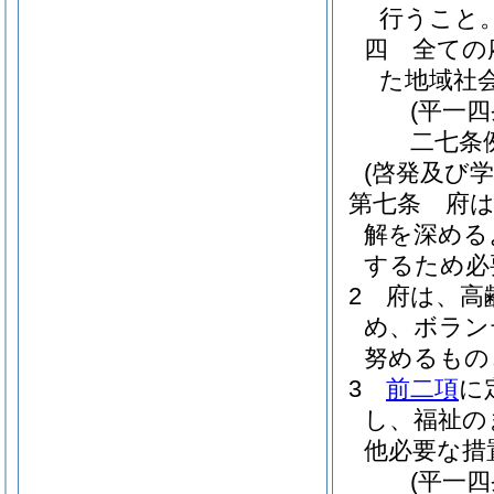
行うこと
四
全ての
た地域社
(平一
二七条
(啓発及び学
第七条
府
解を深める
するため必
2
府は、高
め、ボラン
努めるもの
3
前二項
に
し、福祉の
他必要な措
(平一