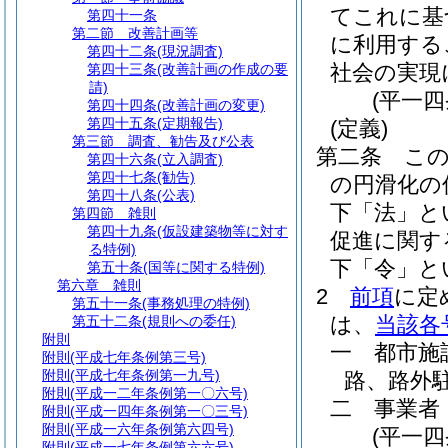
てこれに基
第四十一条
第二節
改善計画等
に利用する
第四十二条
(現況調査)
社会の実現
第四十三条
(改善計画の作成の要
請)
(平一
第四十四条
(改善計画の変更)
第四十五条
(定期報告)
(定義)
第三節
調査、勧告及び公表
第二条
こ
第四十六条
(立入調査)
第四十七条
(勧告)
の円滑化の
第四十八条
(公表)
下「法」と
第四節
雑則
第四十九条
(仮設建築物等に対す
促進に関す
る特例)
下「令」と
第五十条
(国等に関する特例)
第六章
雑則
2
前項
に定
第五十一条
(事務処理の特例)
は、
当該各
第五十二条
(規則への委任)
附則
一
都市施
附則
(平成七年条例第三号)
附則
(平成七年条例第一九号)
路、路外
附則
(平成一二年条例第一〇六号)
二
事業者
附則
(平成一四年条例第一〇三号)
附則
(平成一六年条例第六四号)
(平一
附則
(平成一七年条例第六六号)