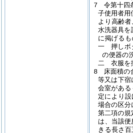
7
令第十四
子使用者用
より高齢者
水洗器具を
に掲げるも
一
押しボ
の便器の
二
衣服を
8
床面積の
等又は下宿
会室がある
定により設
場合の区分
第二項の規
は、当該便
きる長さ百