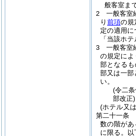
般客室ま
2
一般客室
り
前項
の規
定の適用に
「当該ホテ
3
一般客室
の規定によ
部となるも
部又は一部
い。
(令二
部改正)
(ホテル又
第二十一条
数の階があ
に限る。以