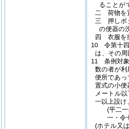
ることが
二
荷物を
三
押しボ
の便器の
四
衣服を
10
令第十
は、その周
11
条例対
数の者が利
便所であっ
置式の小便
メートル以
一以上設け
(平二
一・令
(ホテル又