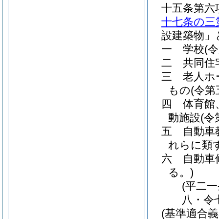
十五条第六
十七条の三
設建築物」
一
学校
(
二
共同住
三
老人ホ
もの
(令
四
体育館
動施設
(
五
自動車
れらに類
六
自動車
る。)
(平二
八・令
(基準適合