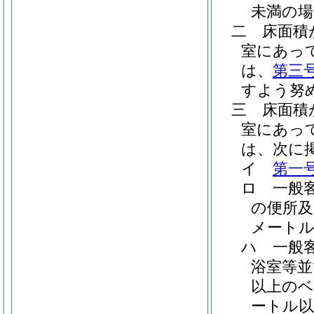
未満の
二
床面積
室にあっ
は、
第三
すよう努
三
床面積
室にあっ
は、次に
イ
第一
ロ
一般
の便所及
メート
ハ
一般
浴室等並
以上の
ートル