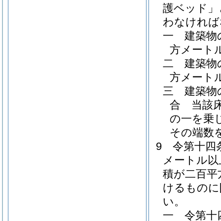
護ベッド」
わなければ
一
建築物
方メート
二
建築物
方メート
三
建築物
合 当該
の一を乗
その端数
9
令第十四
メートル以
積が二百平
けるものに
い。
一
令第十