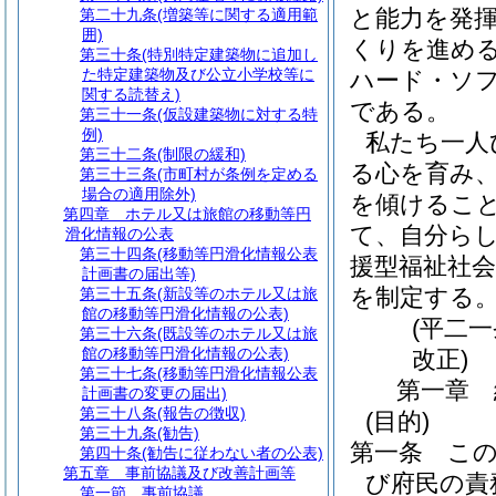
と能力を発
第二十九条
(増築等に関する適用範
囲)
くりを進め
第三十条
(特別特定建築物に追加し
た特定建築物及び公立小学校等に
ハード・ソ
関する読替え)
である。
第三十一条
(仮設建築物に対する特
例)
私たち一人
第三十二条
(制限の緩和)
る心を育み
第三十三条
(市町村が条例を定める
場合の適用除外)
を傾けるこ
第四章
ホテル又は旅館の移動等円
て、自分ら
滑化情報の公表
第三十四条
(移動等円滑化情報公表
援型福祉社
計画書の届出等)
を制定する
第三十五条
(新設等のホテル又は旅
館の移動等円滑化情報の公表)
(平二
第三十六条
(既設等のホテル又は旅
館の移動等円滑化情報の公表)
改正)
第三十七条
(移動等円滑化情報公表
第一章
計画書の変更の届出)
第三十八条
(報告の徴収)
(目的)
第三十九条
(勧告)
第一条
こ
第四十条
(勧告に従わない者の公表)
第五章
事前協議及び改善計画等
び府民の責
第一節
事前協議