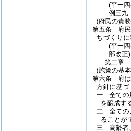
(平一
例三九
(府民の責務
第五条
府
ちづくりに
(平一
部改正)
第二章
(施策の基本
第六条
府
方針に基づ
一
全ての
を醸成す
二
全ての
ることが
三
高齢者