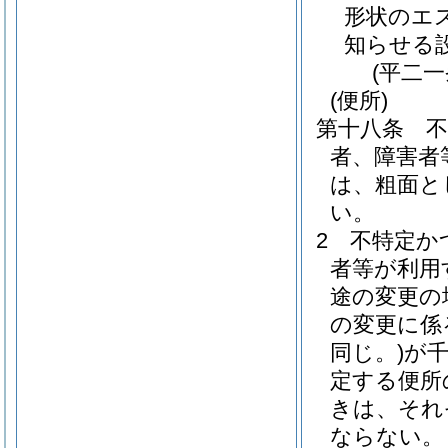
形状のエ
知らせる
(平二
(便所)
第十八条
者、障害者
は、粗面と
い。
2
不特定か
者等が利用
途の変更の
の変更に係
同じ。)
が
定する便所
きは、それ
ならない。