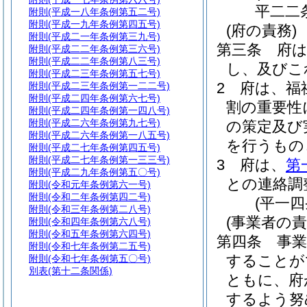
平二二
附則
(平成一八年条例第五二号)
附則
(平成一九年条例第四五号)
(府の責務)
附則
(平成二一年条例第三九号)
第三条
府
附則
(平成二二年条例第三六号)
附則
(平成二二年条例第八三号)
し、及びこ
附則
(平成二三年条例第五七号)
2
府は、福
附則
(平成二三年条例第一二二号)
附則
(平成二四年条例第六七号)
割の重要性
附則
(平成二四年条例第一四八号)
附則
(平成二六年条例第九七号)
の策定及び
附則
(平成二六年条例第一八五号)
を行うもの
附則
(平成二七年条例第四五号)
附則
(平成二七年条例第一三三号)
3
府は、
第
附則
(平成二九年条例第五〇号)
との連絡調
附則
(令和元年条例第六一号)
附則
(令和二年条例第四二号)
(平一
附則
(令和三年条例第二八号)
(事業者の責
附則
(令和四年条例第六八号)
附則
(令和五年条例第六四号)
第四条
事
附則
(令和七年条例第二五号)
することが
附則
(令和七年条例第五〇号)
別表
(第十二条関係)
ともに、府
するよう努