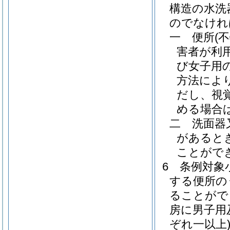
構造の水洗
のでなけれ
一
便所
(
害者が利
び女子用
方法によ
だし、視
める場合
二
洗面器
があると
ことがで
6
条例対象
する便所の
ることがで
房に男子用
ぞれ一以上