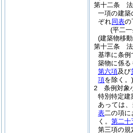
第十二条
一項の建築
ぞれ
同表
の
(平二
(建築物移
第十三条
基準に条例
築物に係る
第六項
及び
項
を除く。
2
条例対象
特別特定建
あっては、
表
二の項に
く。
第二十
第三項の規