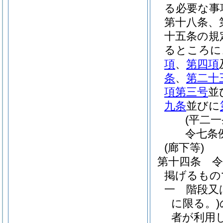
る必要な事
第十八条、
十五条の規
るところに
項
、
第四項
条
、
第二十
項第三号
並
九条
並びに
(平二
令七条
(廊下等)
第十四条
掲げるもの
一
階段又
に限る。)
者が利用