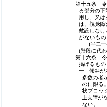
第十五条
る部分の下
用し、又は
は、視覚障
敷設しなけ
がないもの
(平二
(階段に代
第十六条
掲げるもの
一
傾斜が
多数の者
のに限る。
状ブロッ
上支障が
ない。