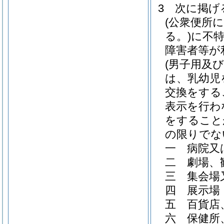
3
次に掲げ
(公衆便所
る。)
に不
障害者等が
(男子用及
は、乳幼児
交換をする
表示を行わ
をすること
の限りでな
一
病院又
二
劇場、
三
集会場
四
展示場
五
百貨店
六
保健所