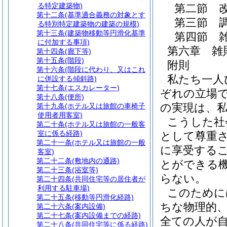
る特定建築物)
第二節
第十二条
(基準適合義務の対象とす
第三節
る特別特定建築物の建築の規模)
第十三条
(建築物移動等円滑化基準
第四節
に付加する事項)
第六章
雑
第十四条
(廊下等)
第十五条
(階段)
附則
第十六条
(階段に代わり、又はこれ
私たち一人
に併設する傾斜路)
第十七条
(エスカレーター)
ぞれの立場
第十八条
(便所)
の実現は、
第十九条
(ホテル又は旅館の車椅子
使用者用客室)
こうした社
第二十条
(ホテル又は旅館の一般客
室に係る経路)
として尊重
第二十一条
(ホテル又は旅館の一般
に享受する
客室)
第二十二条
(敷地内の通路)
とができる
第二十三条
(浴室等)
らない。
第二十四条
(共同住宅等の居住者が
利用する駐車場)
このために
第二十五条
(移動等円滑化経路)
ちな物理的
第二十六条
(案内設備)
第二十七条
(案内設備までの経路)
全ての人が
第二十八条
(共同住宅等に係る経路)