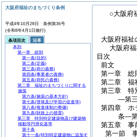
大阪府福祉のまちづくり条例
○大阪府
平成4年10月28日 条例第36号
(令和8年4月1日施行)
大阪府福祉
条項目次
沿革
大阪府福
本則
第一章
総則
目次
第一条
(目的)
第二条
(定義)
前文
第三条
(府の責務)
第一章
総
第四条
(事業者の責務)
第五条
(府民の責務)
第二章
福
第二章
福祉のまちづくりに関する
第三章
特
施策
第六条
(施策の基本方針)
―第三
第七条
(啓発及び学習の促進等)
第四章
ホ
第八条
(推進体制の整備)
第九条
(財政上の措置)
条―第
第三章
特別特定建築物及び建築物
第五章
事
移動等円滑化基準
第十条
第一節
第十一条
(特別特定建築物に追加す