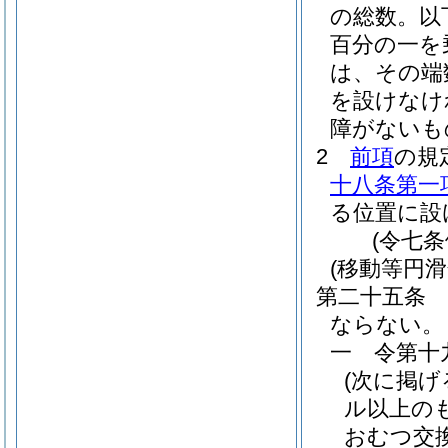
の総数。以
百分の一を
は、その端
を設けなけ
障がないも
2
前項
の規
十八条第一
る位置に設
(令七
(移動等円滑
第二十五条
ならない。
一
令第十
(次に掲
ル以上の
おむつ交