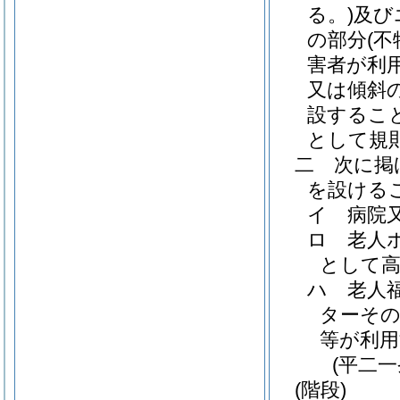
る。)
及び
の部分
(
害者が利
又は傾斜
設するこ
として規
二
次に掲
を設ける
イ
病院
ロ
老人
として高
ハ
老人
ターそ
等が利用
(平二
(階段)