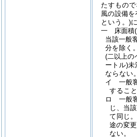
たすもので
風の設備を
という。)
一
床面積
当該一般
分を除く
(二以上
ートル)
未
ならない
イ
一般
するこ
ロ
一般
じ、当該
て同じ。
途の変
ない。