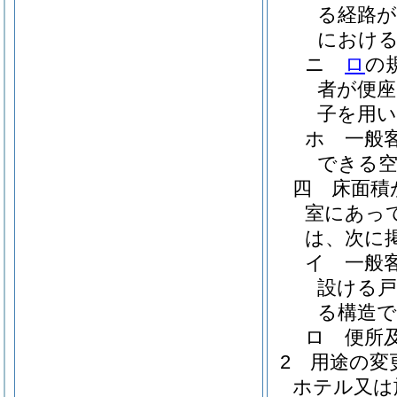
る経路が
におけ
ニ
ロ
の
者が便座
子を用
ホ
一般
できる
四
床面積
室にあっ
は、次に
イ
一般
設ける
る構造
ロ
便所
2
用途の変
ホテル又は