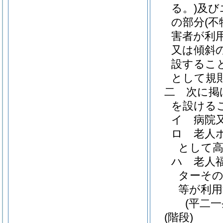
る。)
及び
の部分
(
害者が利
又は傾斜
設するこ
として規
二
次に掲
を設ける
イ
病院
ロ
老人
として高
ハ
老人
ターそ
等が利用
(平二
(階段)