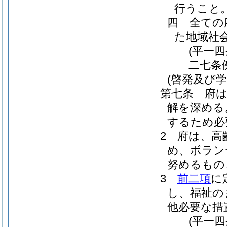
行うこと
四
全ての
た地域社
(平一
二七条
(啓発及び学
第七条
府
解を深める
するため必
2
府は、高
め、ボラン
努めるもの
3
前二項
に
し、福祉の
他必要な措
(平一