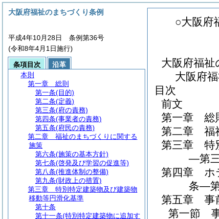
大阪府福祉のまちづくり条例
○大阪府
平成4年10月28日 条例第36号
(令和8年4月1日施行)
大阪府福祉
条項目次
沿革
大阪府福
本則
第一章
総則
目次
第一条
(目的)
第二条
(定義)
前文
第三条
(府の責務)
第一章
総
第四条
(事業者の責務)
第五条
(府民の責務)
第二章
福
第二章
福祉のまちづくりに関する
第三章
特
施策
第六条
(施策の基本方針)
―第三
第七条
(啓発及び学習の促進等)
第四章
ホ
第八条
(推進体制の整備)
第九条
(財政上の措置)
条―第
第三章
特別特定建築物及び建築物
第五章
事
移動等円滑化基準
第十条
第一節
第十一条
(特別特定建築物に追加す