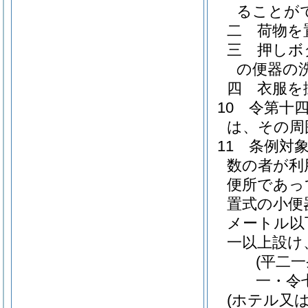
ることが
二
荷物を
三
押しボ
の便器の
四
衣服を
10
令第十
は、その周
11
条例対
数の者が利
便所であっ
置式の小便
メートル以
一以上設け
(平二
一・令
(ホテル又