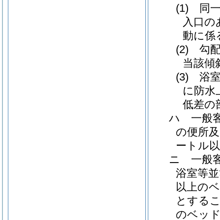
(1)
同
入口の
動に係
(2)
勾
当該傾
(3)
浴
に防水
低差の
ハ
一般
の便所及
ートル
ニ
一般
浴室等並
以上の
とする
のベッド