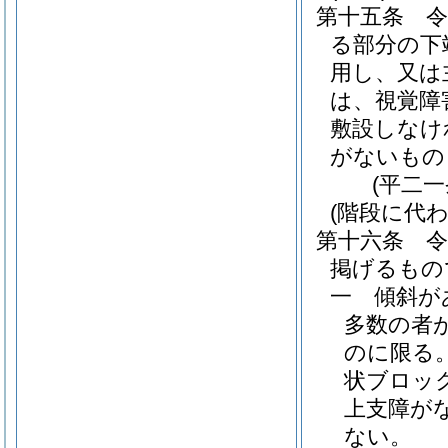
第十五条
る部分の下
用し、又は
は、視覚障
敷設しなけ
がないもの
(平二
(階段に代
第十六条
掲げるもの
一
傾斜が
多数の者
のに限る。
状ブロッ
上支障が
ない。