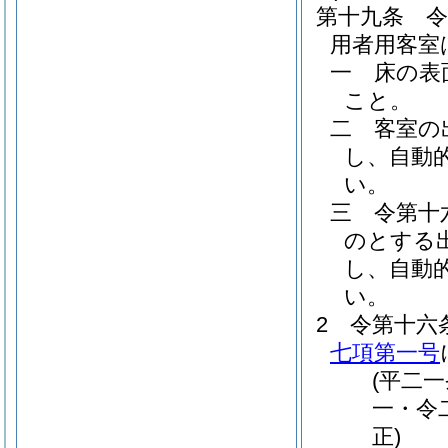
第十九条
用者用客室
一
床の表
こと。
二
客室の
し、自動
い。
三
令第十
のとする
し、自動
い。
2
令第十六
七項第一号
(平二
一・令
正)