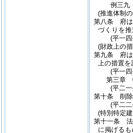
例三九
(推進体制の
第八条
府
づくりを推
(平一
(財政上の措
第九条
府
上の措置を
(平一
第三章
(平二
第十条
削除
(平二二
(特別特定
第十一条
に掲げるも