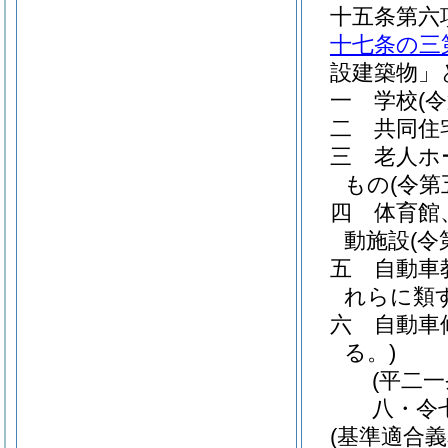
十五条第六
十七条の三
設建築物」
一
学校
(
二
共同住
三
老人ホ
もの
(令
四
体育館
動施設
(
五
自動車
れらに類
六
自動車
る。)
(平二
八・令
(基準適合