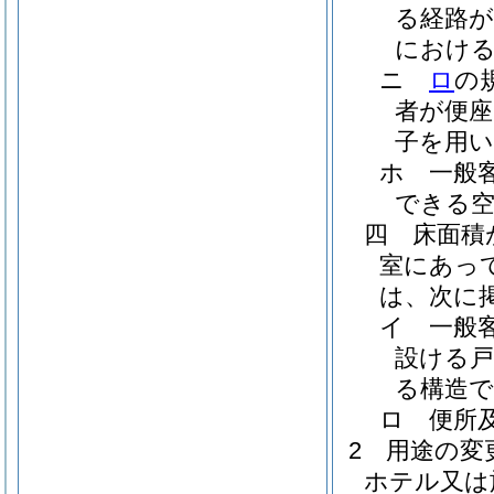
る経路が
におけ
ニ
ロ
の
者が便座
子を用
ホ
一般
できる
四
床面積
室にあっ
は、次に
イ
一般
設ける
る構造
ロ
便所
2
用途の変
ホテル又は