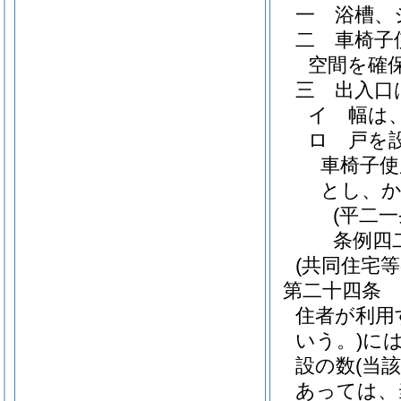
一
浴槽、
二
車椅子
空間を確
三
出入口
イ
幅は
ロ
戸を
車椅子使
とし、
(平二
条例四
(共同住宅
第二十四条
住者が利用
いう。)
に
設の数
(当
あっては、