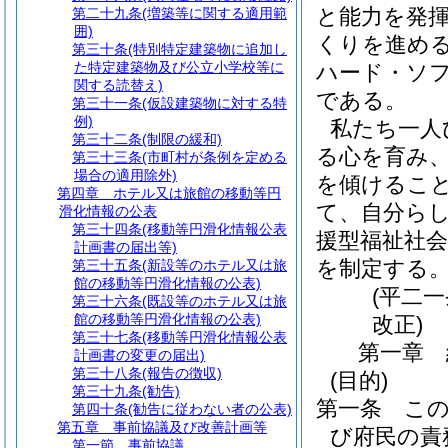
と能力を発
第二十九条
(増築等に関する適用範
囲)
くりを進め
第三十条
(特別特定建築物に追加し
た特定建築物及び公立小学校等に
ハード・ソ
関する読替え)
である。
第三十一条
(仮設建築物に対する特
例)
私たち一人
第三十二条
(制限の緩和)
る心を育み
第三十三条
(市町村が条例を定める
場合の適用除外)
を傾けるこ
第四章
ホテル又は旅館の移動等円
て、自分ら
滑化情報の公表
第三十四条
(移動等円滑化情報公表
援型福祉社
計画書の届出等)
を制定する
第三十五条
(新設等のホテル又は旅
館の移動等円滑化情報の公表)
(平二
第三十六条
(既設等のホテル又は旅
館の移動等円滑化情報の公表)
改正)
第三十七条
(移動等円滑化情報公表
第一章
計画書の変更の届出)
第三十八条
(報告の徴収)
(目的)
第三十九条
(勧告)
第一条
こ
第四十条
(勧告に従わない者の公表)
第五章
事前協議及び改善計画等
び府民の責
第一節
事前協議