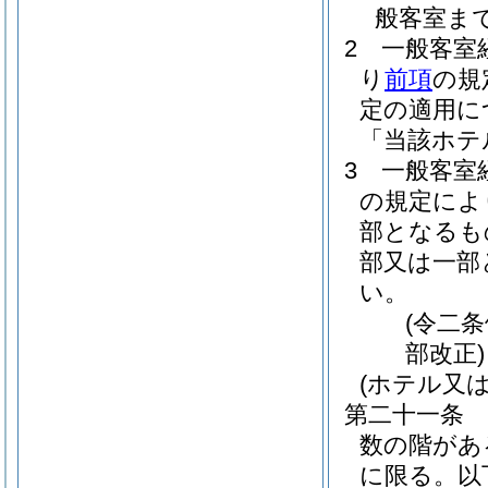
般客室ま
2
一般客室
り
前項
の規
定の適用に
「当該ホテ
3
一般客室
の規定によ
部となるも
部又は一部
い。
(令二
部改正)
(ホテル又
第二十一条
数の階があ
に限る。以