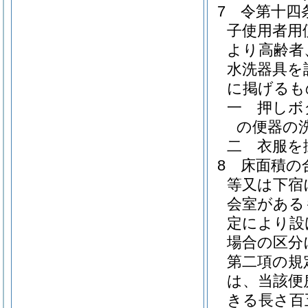
7
令第十四
子使用者用
より高齢者
水洗器具を
に掲げるも
一
押しボ
の便器の
二
衣服を
8
床面積の
等又は下宿
会室がある
定により設
場合の区分
第二項の規
は、当該便
きる長さ百