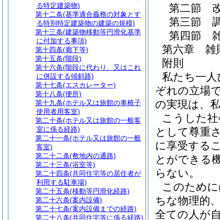
る特定建築物)
第二節
第十二条
(基準適合義務の対象とす
第三節
る特別特定建築物の建築の規模)
第十三条
(建築物移動等円滑化基準
第四節
に付加する事項)
第六章
雑
第十四条
(廊下等)
第十五条
(階段)
附則
第十六条
(階段に代わり、又はこれ
私たち一人
に併設する傾斜路)
第十七条
(エスカレーター)
ぞれの立場
第十八条
(便所)
の実現は、
第十九条
(ホテル又は旅館の車椅子
使用者用客室)
こうした社
第二十条
(ホテル又は旅館の一般客
室に係る経路)
として尊重
第二十一条
(ホテル又は旅館の一般
に享受する
客室)
第二十二条
(敷地内の通路)
とができる
第二十三条
(浴室等)
らない。
第二十四条
(共同住宅等の居住者が
利用する駐車場)
このために
第二十五条
(移動等円滑化経路)
ちな物理的
第二十六条
(案内設備)
第二十七条
(案内設備までの経路)
全ての人が
第二十八条
(共同住宅等に係る経路)