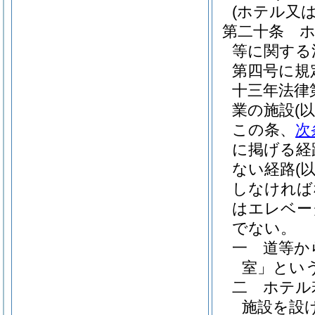
(ホテル又
第二十条
等に関する
第四号に規
十三年法律
業の施設
(
この条、
次
に掲げる経
ない経路
(
しなければ
はエレベー
でない。
一
道等か
室」という
二
ホテル
施設を設