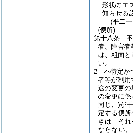
形状のエ
知らせる
(平二
(便所)
第十八条
者、障害者
は、粗面と
い。
2
不特定か
者等が利用
途の変更の
の変更に係
同じ。)
が
定する便所
きは、それ
ならない。