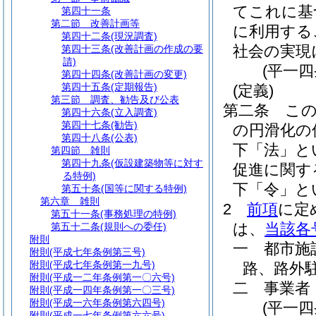
てこれに基
第四十一条
第二節
改善計画等
に利用する
第四十二条
(現況調査)
社会の実現
第四十三条
(改善計画の作成の要
請)
(平一
第四十四条
(改善計画の変更)
第四十五条
(定期報告)
(定義)
第三節
調査、勧告及び公表
第二条
こ
第四十六条
(立入調査)
第四十七条
(勧告)
の円滑化の
第四十八条
(公表)
下「法」と
第四節
雑則
第四十九条
(仮設建築物等に対す
促進に関す
る特例)
下「令」と
第五十条
(国等に関する特例)
第六章
雑則
2
前項
に定
第五十一条
(事務処理の特例)
は、
当該各
第五十二条
(規則への委任)
附則
一
都市施
附則
(平成七年条例第三号)
附則
(平成七年条例第一九号)
路、路外
附則
(平成一二年条例第一〇六号)
二
事業者
附則
(平成一四年条例第一〇三号)
附則
(平成一六年条例第六四号)
(平一
附則
(平成一七年条例第六六号)