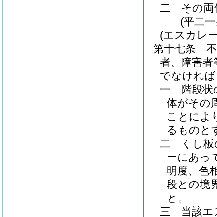
二
その両
(平二
(エスカレー
第十七条
者、障害者
でなければ
一
階段状
体がその
ことによ
るものと
二
くし板
ーにあっ
明度、色
段との境
と。
三
当該エ