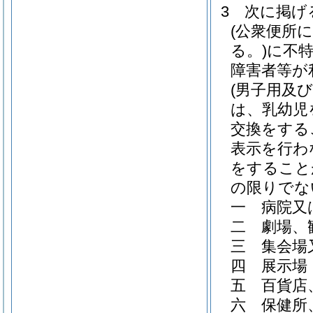
3
次に掲げ
(公衆便所
る。)
に不
障害者等が
(男子用及
は、乳幼児
交換をする
表示を行わ
をすること
の限りでな
一
病院又
二
劇場、
三
集会場
四
展示場
五
百貨店
六
保健所