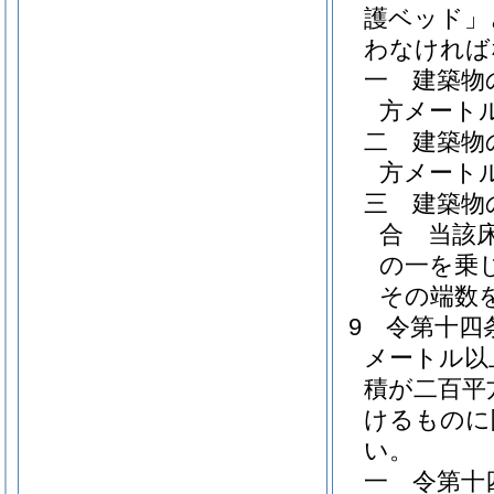
護ベッド」
わなければ
一
建築物
方メート
二
建築物
方メート
三
建築物
合 当該
の一を乗
その端数
9
令第十四
メートル以
積が二百平
けるものに
い。
一
令第十