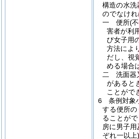
構造の水洗
のでなけれ
一
便所
(
害者が利
び女子用
方法によ
だし、視
める場合
二
洗面器
があると
ことがで
6
条例対象
する便所の
ることがで
房に男子用
ぞれ一以上