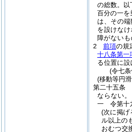
の総数。以
百分の一を
は、その端
を設けなけ
障がないも
2
前項
の規
十八条第一
る位置に設
(令七
(移動等円滑
第二十五条
ならない。
一
令第十
(次に掲
ル以上の
おむつ交