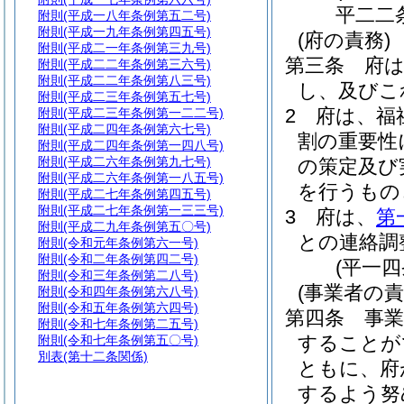
平二二
附則
(平成一八年条例第五二号)
附則
(平成一九年条例第四五号)
(府の責務)
附則
(平成二一年条例第三九号)
第三条
府
附則
(平成二二年条例第三六号)
附則
(平成二二年条例第八三号)
し、及びこ
附則
(平成二三年条例第五七号)
2
府は、福
附則
(平成二三年条例第一二二号)
附則
(平成二四年条例第六七号)
割の重要性
附則
(平成二四年条例第一四八号)
附則
(平成二六年条例第九七号)
の策定及び
附則
(平成二六年条例第一八五号)
を行うもの
附則
(平成二七年条例第四五号)
附則
(平成二七年条例第一三三号)
3
府は、
第
附則
(平成二九年条例第五〇号)
との連絡調
附則
(令和元年条例第六一号)
附則
(令和二年条例第四二号)
(平一
附則
(令和三年条例第二八号)
(事業者の責
附則
(令和四年条例第六八号)
附則
(令和五年条例第六四号)
第四条
事
附則
(令和七年条例第二五号)
することが
附則
(令和七年条例第五〇号)
別表
(第十二条関係)
ともに、府
するよう努