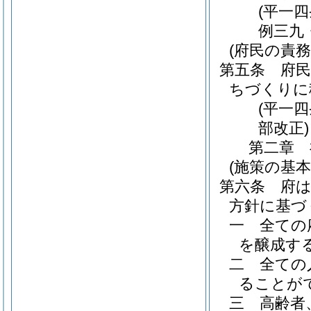
(平一
例三九
(府民の責務
第五条
府
ちづくりに
(平一
部改正)
第二章
(施策の基本
第六条
府
方針に基づ
一
全ての
を醸成す
二
全ての
ることが
三
高齢者