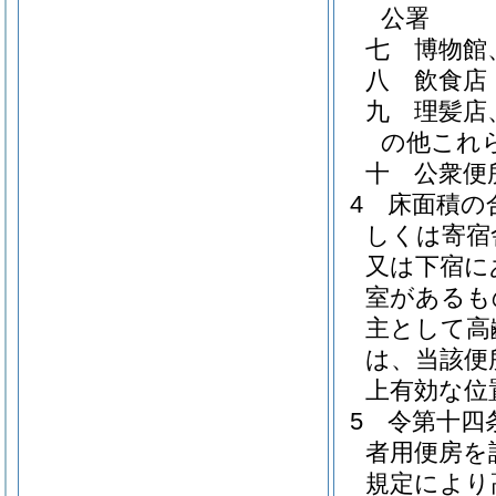
公署
七
博物館
八
飲食店
九
理髪店
の他これ
十
公衆便
4
床面積の
しくは寄宿
又は下宿に
室があるも
主として高
は、当該便
上有効な位
5
令第十四
者用便房を
規定により