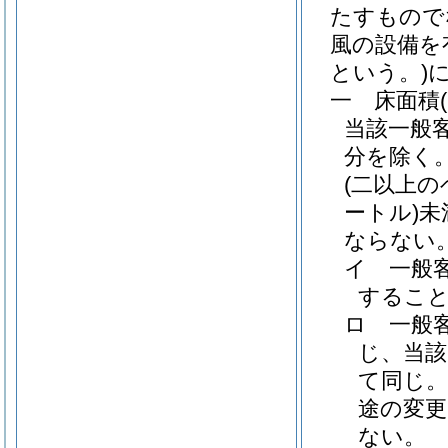
たすもので
風の設備を
という。)
一
床面積
当該一般
分を除く
(二以上
ートル)
未
ならない
イ
一般
するこ
ロ
一般
じ、当該
て同じ。
途の変
ない。