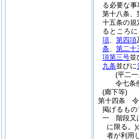
る必要な事
第十八条、
十五条の規
るところに
項
、
第四項
条
、
第二十
項第三号
並
九条
並びに
(平二
令七条
(廊下等)
第十四条
掲げるもの
一
階段又
に限る。)
者が利用