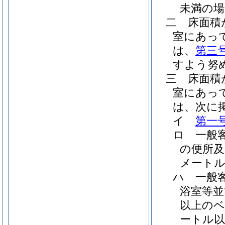
未満の
二
床面積
室にあっ
は、
第三
すよう努
三
床面積
室にあっ
は、次に
イ
第一
ロ
一般
の便所及
メート
ハ
一般
浴室等並
以上の
ートル