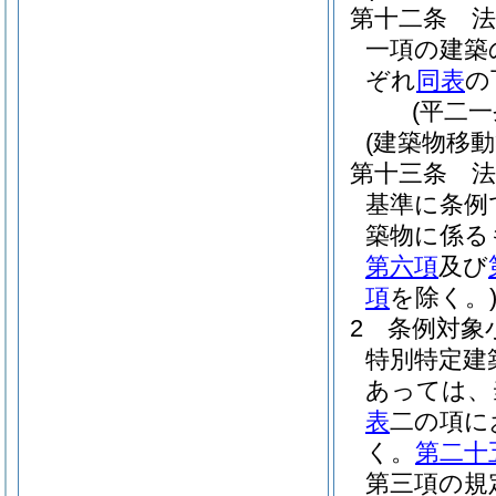
第十二条
一項の建築
ぞれ
同表
の
(平二
(建築物移
第十三条
基準に条例
築物に係る
第六項
及び
項
を除く。
2
条例対象
特別特定建
あっては、
表
二の項に
く。
第二十
第三項の規