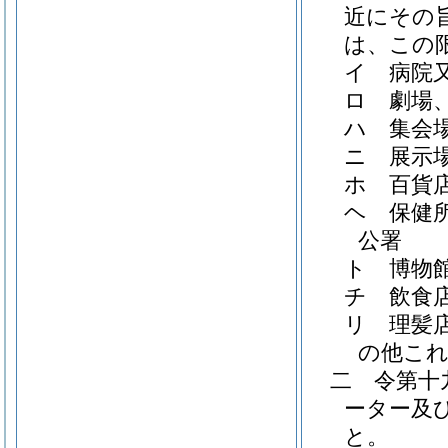
近にその
は、この
イ
病院
ロ
劇場
ハ
集会
ニ
展示
ホ
百貨
ヘ
保健
公署
ト
博物
チ
飲食
リ
理髪
の他こ
二
令第十
ーター及
と。