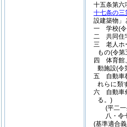
十五条第六
十七条の三
設建築物」
一
学校
(
二
共同住
三
老人ホ
もの
(令
四
体育館
動施設
(
五
自動車
れらに類
六
自動車
る。)
(平二
八・令
(基準適合