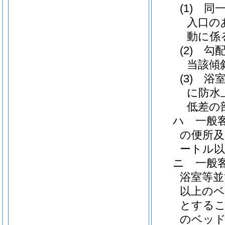
(1)
同
入口の
動に係
(2)
勾
当該傾
(3)
浴
に防水
低差の
ハ
一般
の便所及
ートル
ニ
一般
浴室等並
以上の
とする
のベッド