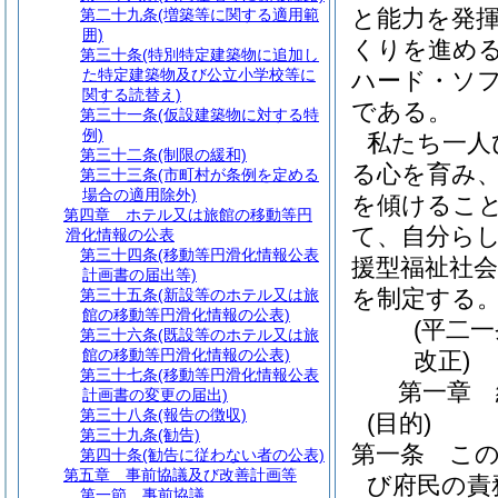
と能力を発
第二十九条
(増築等に関する適用範
囲)
くりを進め
第三十条
(特別特定建築物に追加し
た特定建築物及び公立小学校等に
ハード・ソ
関する読替え)
である。
第三十一条
(仮設建築物に対する特
例)
私たち一人
第三十二条
(制限の緩和)
る心を育み
第三十三条
(市町村が条例を定める
場合の適用除外)
を傾けるこ
第四章
ホテル又は旅館の移動等円
て、自分ら
滑化情報の公表
第三十四条
(移動等円滑化情報公表
援型福祉社
計画書の届出等)
を制定する
第三十五条
(新設等のホテル又は旅
館の移動等円滑化情報の公表)
(平二
第三十六条
(既設等のホテル又は旅
館の移動等円滑化情報の公表)
改正)
第三十七条
(移動等円滑化情報公表
第一章
計画書の変更の届出)
第三十八条
(報告の徴収)
(目的)
第三十九条
(勧告)
第一条
こ
第四十条
(勧告に従わない者の公表)
第五章
事前協議及び改善計画等
び府民の責
第一節
事前協議