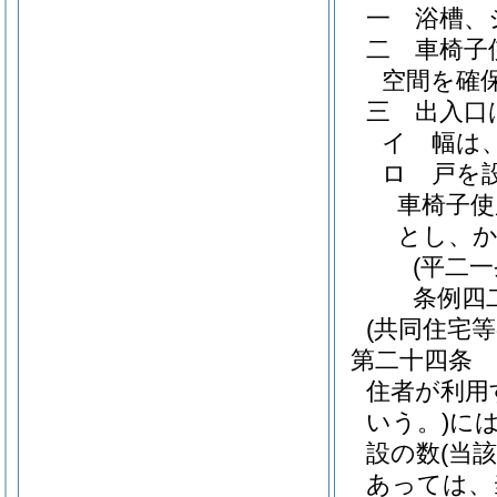
一
浴槽、
二
車椅子
空間を確
三
出入口
イ
幅は
ロ
戸を
車椅子使
とし、
(平二
条例四
(共同住宅
第二十四条
住者が利用
いう。)
に
設の数
(当
あっては、