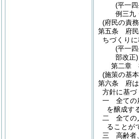
(平一
例三九
(府民の責務
第五条
府
ちづくりに
(平一
部改正)
第二章
(施策の基本
第六条
府
方針に基づ
一
全ての
を醸成す
二
全ての
ることが
三
高齢者