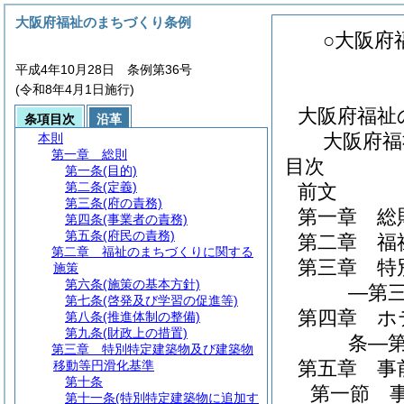
大阪府福祉のまちづくり条例
○大阪府
平成4年10月28日 条例第36号
(令和8年4月1日施行)
大阪府福祉
条項目次
沿革
大阪府福
本則
第一章
総則
目次
第一条
(目的)
第二条
(定義)
前文
第三条
(府の責務)
第一章
総
第四条
(事業者の責務)
第五条
(府民の責務)
第二章
福
第二章
福祉のまちづくりに関する
第三章
特
施策
第六条
(施策の基本方針)
―第三
第七条
(啓発及び学習の促進等)
第四章
ホ
第八条
(推進体制の整備)
第九条
(財政上の措置)
条―第
第三章
特別特定建築物及び建築物
第五章
事
移動等円滑化基準
第十条
第一節
第十一条
(特別特定建築物に追加す