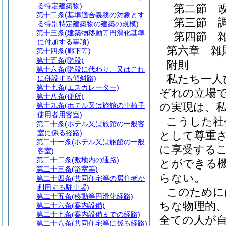
る特定建築物)
第二節
第十二条
(基準適合義務の対象とす
第三節
る特別特定建築物の建築の規模)
第十三条
(建築物移動等円滑化基準
第四節
に付加する事項)
第六章
雑
第十四条
(廊下等)
第十五条
(階段)
附則
第十六条
(階段に代わり、又はこれ
私たち一人
に併設する傾斜路)
第十七条
(エスカレーター)
ぞれの立場
第十八条
(便所)
の実現は、
第十九条
(ホテル又は旅館の車椅子
使用者用客室)
こうした社
第二十条
(ホテル又は旅館の一般客
室に係る経路)
として尊重
第二十一条
(ホテル又は旅館の一般
に享受する
客室)
第二十二条
(敷地内の通路)
とができる
第二十三条
(浴室等)
らない。
第二十四条
(共同住宅等の居住者が
利用する駐車場)
このために
第二十五条
(移動等円滑化経路)
ちな物理的
第二十六条
(案内設備)
第二十七条
(案内設備までの経路)
全ての人が
第二十八条
(共同住宅等に係る経路)