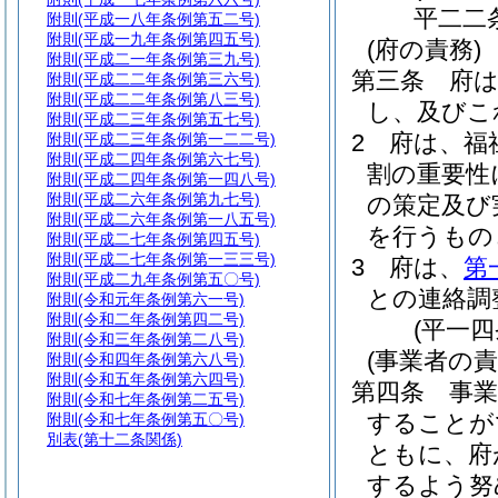
平二二
附則
(平成一八年条例第五二号)
附則
(平成一九年条例第四五号)
(府の責務)
附則
(平成二一年条例第三九号)
第三条
府
附則
(平成二二年条例第三六号)
附則
(平成二二年条例第八三号)
し、及びこ
附則
(平成二三年条例第五七号)
2
府は、福
附則
(平成二三年条例第一二二号)
附則
(平成二四年条例第六七号)
割の重要性
附則
(平成二四年条例第一四八号)
附則
(平成二六年条例第九七号)
の策定及び
附則
(平成二六年条例第一八五号)
を行うもの
附則
(平成二七年条例第四五号)
附則
(平成二七年条例第一三三号)
3
府は、
第
附則
(平成二九年条例第五〇号)
との連絡調
附則
(令和元年条例第六一号)
附則
(令和二年条例第四二号)
(平一
附則
(令和三年条例第二八号)
(事業者の責
附則
(令和四年条例第六八号)
附則
(令和五年条例第六四号)
第四条
事
附則
(令和七年条例第二五号)
することが
附則
(令和七年条例第五〇号)
別表
(第十二条関係)
ともに、府
するよう努