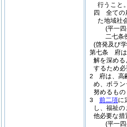
行うこと
四
全ての
た地域社
(平一
二七条
(啓発及び学
第七条
府
解を深める
するため必
2
府は、高
め、ボラン
努めるもの
3
前二項
に
し、福祉の
他必要な措
(平一