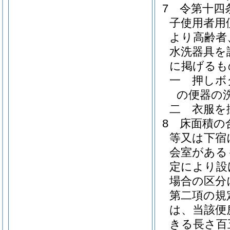
7
令第十四
子使用者用
より高齢者
水洗器具を
に掲げるも
一
押しボ
の便器の
二
衣服を
8
床面積の
等又は下宿
会室がある
定により設
場合の区分
第二項の規
は、当該便
きる長さ百