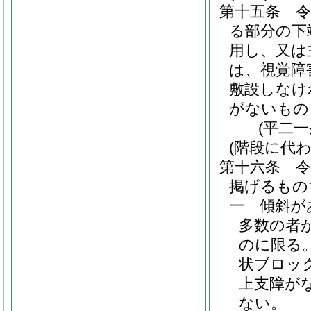
第十五条
る部分の下
用し、又は
は、視覚障
敷設しなけ
がないもの
(平二
(階段に代
第十六条
掲げるもの
一
傾斜が
多数の者
のに限る。
状ブロッ
上支障が
ない。