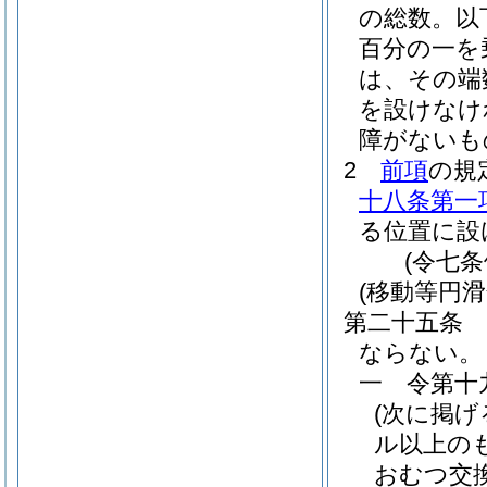
の総数。以
百分の一を
は、その端
を設けなけ
障がないも
2
前項
の規
十八条第一
る位置に設
(令七
(移動等円滑
第二十五条
ならない。
一
令第十
(次に掲
ル以上の
おむつ交