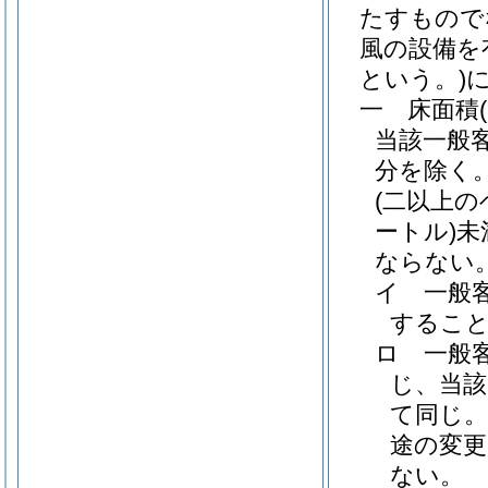
たすもので
風の設備を
という。)
一
床面積
当該一般
分を除く
(二以上
ートル)
未
ならない
イ
一般
するこ
ロ
一般
じ、当該
て同じ。
途の変
ない。