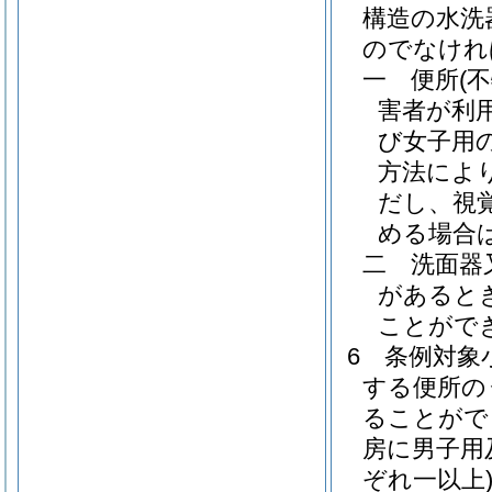
構造の水洗
のでなけれ
一
便所
(
害者が利
び女子用
方法によ
だし、視
める場合
二
洗面器
があると
ことがで
6
条例対象
する便所の
ることがで
房に男子用
ぞれ一以上