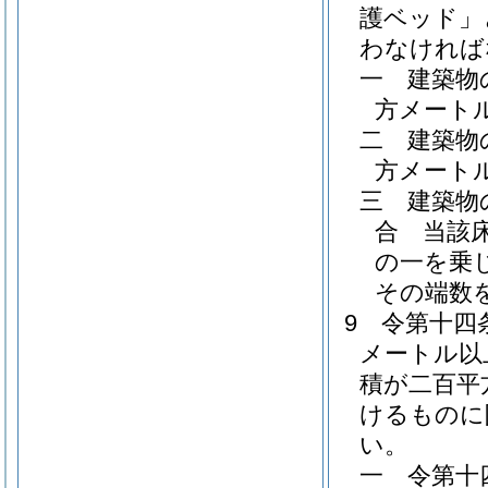
護ベッド」
わなければ
一
建築物
方メート
二
建築物
方メート
三
建築物
合 当該
の一を乗
その端数
9
令第十四
メートル以
積が二百平
けるものに
い。
一
令第十