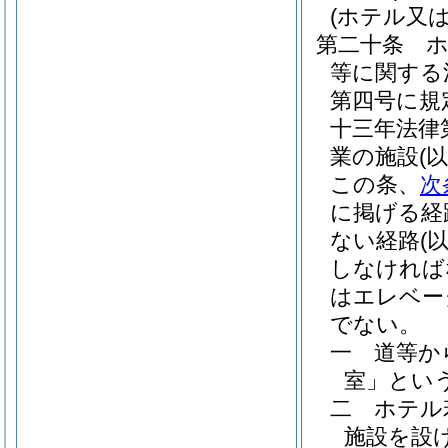
(ホテル又
第二十条
等に関する
第四号に規
十三年法律
業の施設
(
この条、
次
に掲げる経
ない経路
(
しなければ
はエレベー
でない。
一
道等か
室」という
二
ホテル
施設を設