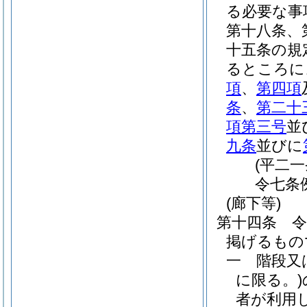
る必要な事
第十八条、
十五条の規
るところに
項
、
第四項
条
、
第二十
項第三号
並
九条
並びに
(平二
令七条
(廊下等)
第十四条
掲げるもの
一
階段又
に限る。)
者が利用