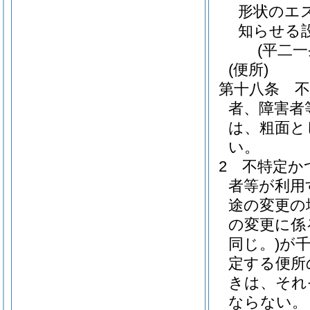
形状のエ
知らせる
(平二
(便所)
第十八条
者、障害者
は、粗面と
い。
2
不特定か
者等が利用
途の変更の
の変更に係
同じ。)
が
定する便所
きは、それ
ならない。