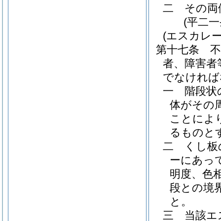
二
その両
(平二
(エスカレー
第十七条
者、障害者
でなければ
一
階段状
体がその
ことによ
るものと
二
くし板
ーにあっ
明度、色
段との境
と。
三
当該エ