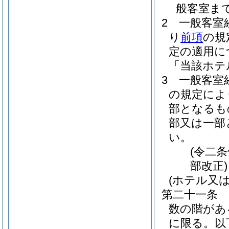
般客室ま
2
一般客室
り
前項
の規
定の適用に
「当該ホテ
3
一般客室
の規定によ
部となるも
部又は一部
い。
(令二
部改正)
(ホテル又
第二十一条
数の階があ
に限る。以