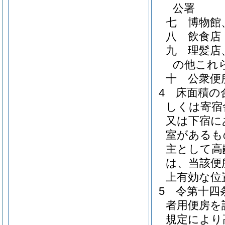
公署
七
博物館
八
飲食店
九
理髪店
の他これ
十
公衆便
4
床面積の
しくは寄宿
又は下宿に
室があるも
主として高
は、当該便
上有効な位
5
令第十四
者用便房を
規定により