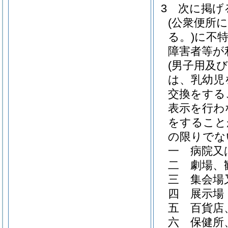
3
次に掲げ
(公衆便所
る。)
に不
障害者等が
(男子用及
は、乳幼児
交換をする
表示を行わ
をすること
の限りでな
一
病院又
二
劇場、
三
集会場
四
展示場
五
百貨店
六
保健所