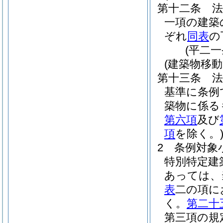
第十二条
一項の建築
ぞれ
同表
の
(平二
(建築物移
第十三条
基準に条例
築物に係る
第六項
及び
項
を除く。
2
条例対象
特別特定建
あっては、
表
二の項に
く。
第二十
第三項の規