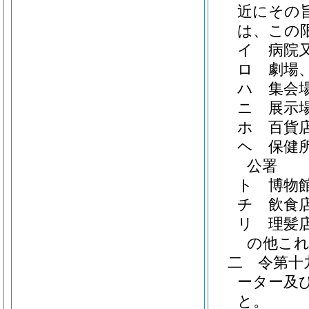
近にその
は、この
イ
病院
ロ
劇場
ハ
集会
ニ
展示
ホ
百貨
ヘ
保健
公署
ト
博物
チ
飲食
リ
理髪
の他こ
二
令第十
ーター及
と。