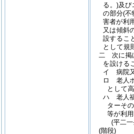
る。)
及び
の部分
(
害者が利
又は傾斜
設するこ
として規
二
次に掲
を設ける
イ
病院
ロ
老人
として高
ハ
老人
ターそ
等が利用
(平二
(階段)