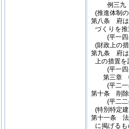
例三九
(推進体制の
第八条
府
づくりを推
(平一
(財政上の措
第九条
府
上の措置を
(平一
第三章
(平二
第十条
削除
(平二二
(特別特定
第十一条
に掲げるも