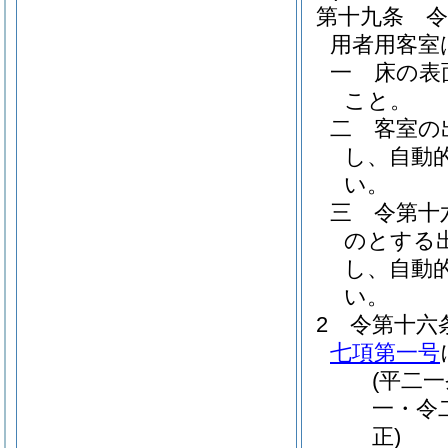
第十九条
用者用客室
一
床の表
こと。
二
客室の
し、自動
い。
三
令第十
のとする
し、自動
い。
2
令第十六
七項第一号
(平二
一・令
正)