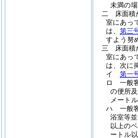
未満の
二
床面積
室にあっ
は、
第三
すよう努
三
床面積
室にあっ
は、次に
イ
第一
ロ
一般
の便所及
メート
ハ
一般
浴室等並
以上の
ートル