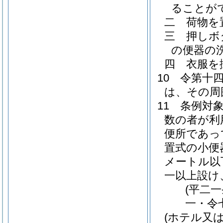
ることが
二
荷物を
三
押しボ
の便器の
四
衣服を
10
令第十
は、その周
11
条例対
数の者が利
便所であっ
置式の小便
メートル以
一以上設け
(平二
一・令
(ホテル又