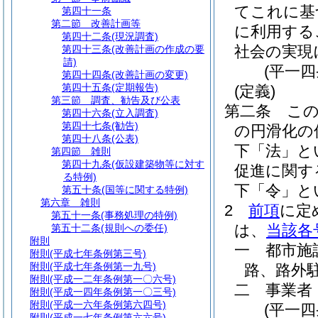
てこれに基
第四十一条
第二節
改善計画等
に利用する
第四十二条
(現況調査)
社会の実現
第四十三条
(改善計画の作成の要
請)
(平一
第四十四条
(改善計画の変更)
第四十五条
(定期報告)
(定義)
第三節
調査、勧告及び公表
第二条
こ
第四十六条
(立入調査)
第四十七条
(勧告)
の円滑化の
第四十八条
(公表)
下「法」と
第四節
雑則
第四十九条
(仮設建築物等に対す
促進に関す
る特例)
下「令」と
第五十条
(国等に関する特例)
第六章
雑則
2
前項
に定
第五十一条
(事務処理の特例)
は、
当該各
第五十二条
(規則への委任)
附則
一
都市施
附則
(平成七年条例第三号)
附則
(平成七年条例第一九号)
路、路外
附則
(平成一二年条例第一〇六号)
二
事業者
附則
(平成一四年条例第一〇三号)
附則
(平成一六年条例第六四号)
(平一
附則
(平成一七年条例第六六号)