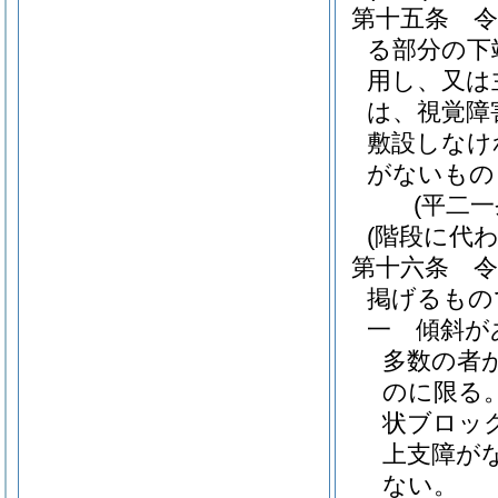
第十五条
る部分の下
用し、又は
は、視覚障
敷設しなけ
がないもの
(平二
(階段に代
第十六条
掲げるもの
一
傾斜が
多数の者
のに限る。
状ブロッ
上支障が
ない。