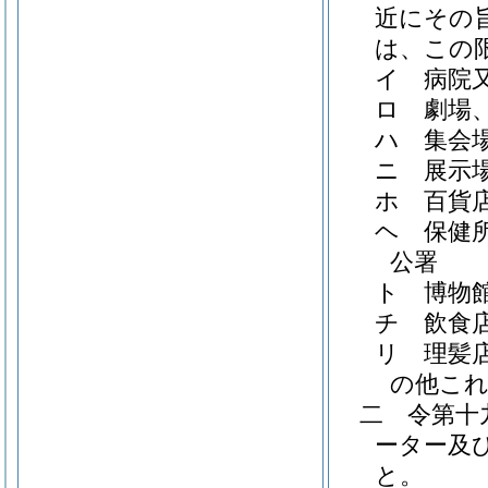
近にその
は、この
イ
病院
ロ
劇場
ハ
集会
ニ
展示
ホ
百貨
ヘ
保健
公署
ト
博物
チ
飲食
リ
理髪
の他こ
二
令第十
ーター及
と。