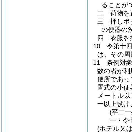
ることが
二
荷物を
三
押しボ
の便器の
四
衣服を
10
令第十
は、その周
11
条例対
数の者が利
便所であっ
置式の小便
メートル以
一以上設け
(平二
一・令
(ホテル又