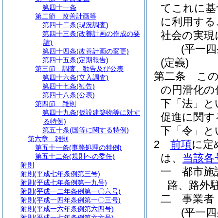
てこれに基
第四十一条
第二節
改善計画等
に利用する
第四十二条
(現況調査)
社会の実現
第四十三条
(改善計画の作成の要
請)
(平一
第四十四条
(改善計画の変更)
第四十五条
(定期報告)
(定義)
第三節
調査、勧告及び公表
第二条
こ
第四十六条
(立入調査)
第四十七条
(勧告)
の円滑化の
第四十八条
(公表)
下「法」と
第四節
雑則
第四十九条
(仮設建築物等に対す
促進に関す
る特例)
下「令」と
第五十条
(国等に関する特例)
第六章
雑則
2
前項
に定
第五十一条
(事務処理の特例)
は、
当該各
第五十二条
(規則への委任)
附則
一
都市施
附則
(平成七年条例第三号)
附則
(平成七年条例第一九号)
路、路外
附則
(平成一二年条例第一〇六号)
二
事業者
附則
(平成一四年条例第一〇三号)
附則
(平成一六年条例第六四号)
(平一
附則
(平成一七年条例第六六号)