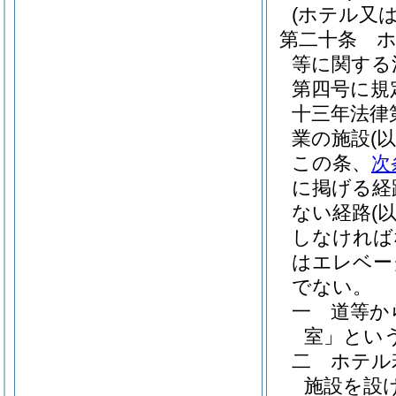
(ホテル又
第二十条
等に関する
第四号に規
十三年法律
業の施設
(
この条、
次
に掲げる経
ない経路
(
しなければ
はエレベー
でない。
一
道等か
室」という
二
ホテル
施設を設