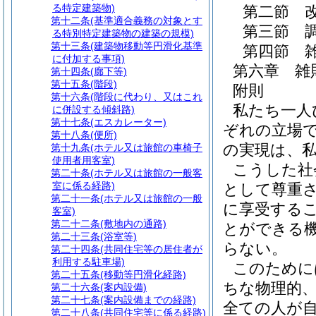
る特定建築物)
第二節
第十二条
(基準適合義務の対象とす
第三節
る特別特定建築物の建築の規模)
第十三条
(建築物移動等円滑化基準
第四節
に付加する事項)
第六章
雑
第十四条
(廊下等)
第十五条
(階段)
附則
第十六条
(階段に代わり、又はこれ
私たち一人
に併設する傾斜路)
第十七条
(エスカレーター)
ぞれの立場
第十八条
(便所)
の実現は、
第十九条
(ホテル又は旅館の車椅子
使用者用客室)
こうした社
第二十条
(ホテル又は旅館の一般客
室に係る経路)
として尊重
第二十一条
(ホテル又は旅館の一般
に享受する
客室)
第二十二条
(敷地内の通路)
とができる
第二十三条
(浴室等)
らない。
第二十四条
(共同住宅等の居住者が
利用する駐車場)
このために
第二十五条
(移動等円滑化経路)
ちな物理的
第二十六条
(案内設備)
第二十七条
(案内設備までの経路)
全ての人が
第二十八条
(共同住宅等に係る経路)