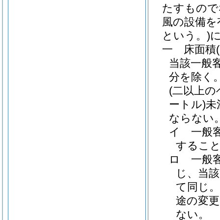
たすもので
風の設備を
という。)
一
床面積
当該一般
分を除く
(二以上
ートル)
未
ならない
イ
一般
するこ
ロ
一般
じ、当該
て同じ。
途の変
ない。