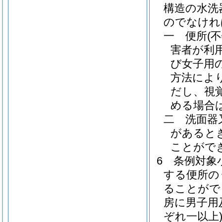
構造の水洗
のでなけれ
一
便所
(
害者が利
び女子用
方法によ
だし、視
める場合
二
洗面器
があると
ことがで
6
条例対象
する便所の
ることがで
房に男子用
ぞれ一以上