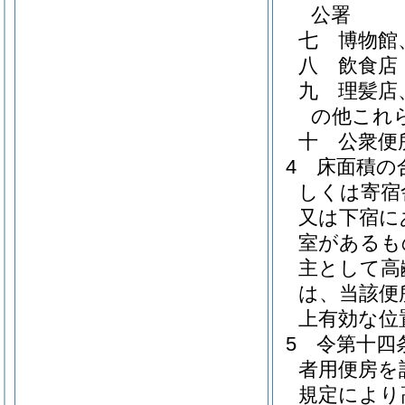
公署
七
博物館
八
飲食店
九
理髪店
の他これ
十
公衆便
4
床面積の
しくは寄宿
又は下宿に
室があるも
主として高
は、当該便
上有効な位
5
令第十四
者用便房を
規定により