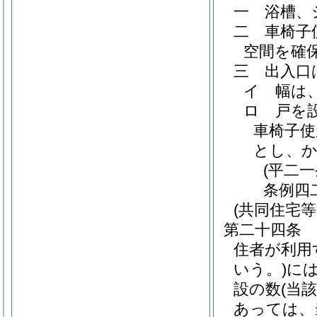
一
浴槽、
二
車椅子
空間を確
三
出入口
イ
幅は
ロ
戸を
車椅子使
とし、
(平二
条例四
(共同住宅
第二十四条
住者が利用
いう。)
に
設の数
(当
あっては、