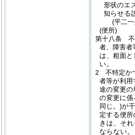
形状のエ
知らせる
(平二
(便所)
第十八条
者、障害者
は、粗面と
い。
2
不特定か
者等が利用
途の変更の
の変更に係
同じ。)
が
定する便所
きは、それ
ならない。