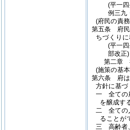
(平一
例三九
(府民の責務
第五条
府
ちづくりに
(平一
部改正)
第二章
(施策の基本
第六条
府
方針に基づ
一
全ての
を醸成す
二
全ての
ることが
三
高齢者