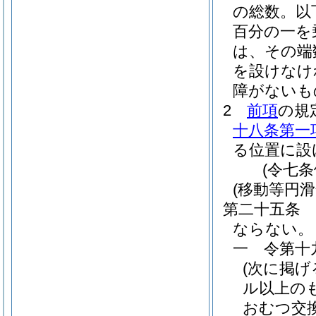
の総数。以
百分の一を
は、その端
を設けなけ
障がないも
2
前項
の規
十八条第一
る位置に設
(令七
(移動等円滑
第二十五条
ならない。
一
令第十
(次に掲
ル以上の
おむつ交