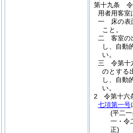
第十九条
用者用客室
一
床の表
こと。
二
客室の
し、自動
い。
三
令第十
のとする
し、自動
い。
2
令第十六
七項第一号
(平二
一・令
正)