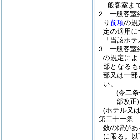
般客室ま
2
一般客室
り
前項
の規
定の適用に
「当該ホテ
3
一般客室
の規定によ
部となるも
部又は一部
い。
(令二
部改正)
(ホテル又
第二十一条
数の階があ
に限る。以