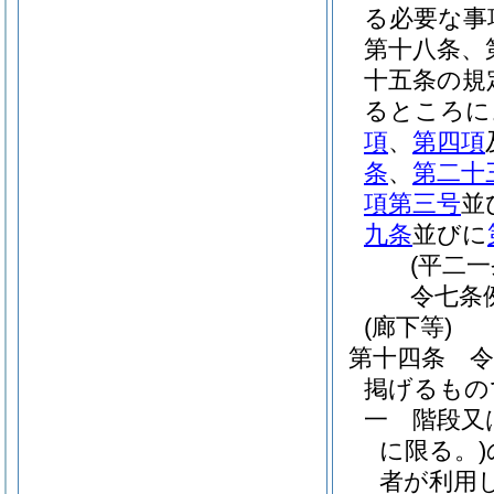
る必要な事
第十八条、
十五条の規
るところに
項
、
第四項
条
、
第二十
項第三号
並
九条
並びに
(平二
令七条
(廊下等)
第十四条
掲げるもの
一
階段又
に限る。)
者が利用