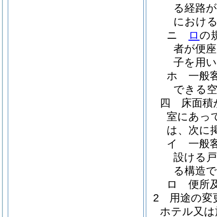
る経路が
におけ
ニ
ロ
の
者が便座
子を用
ホ
一般
できる
四
床面積
室にあっ
は、次に
イ
一般
設ける
る構造
ロ
便所
2
用途の変
ホテル又は