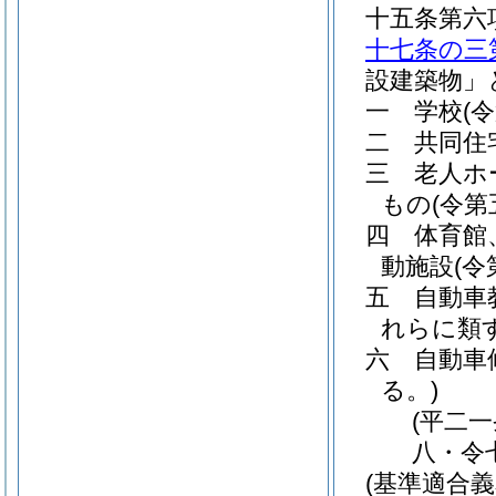
十五条第六
十七条の三
設建築物」
一
学校
(
二
共同住
三
老人ホ
もの
(令
四
体育館
動施設
(
五
自動車
れらに類
六
自動車
る。)
(平二
八・令
(基準適合