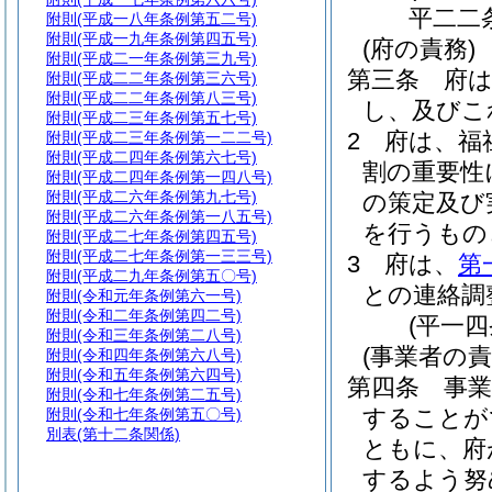
平二二
附則
(平成一八年条例第五二号)
附則
(平成一九年条例第四五号)
(府の責務)
附則
(平成二一年条例第三九号)
第三条
府
附則
(平成二二年条例第三六号)
附則
(平成二二年条例第八三号)
し、及びこ
附則
(平成二三年条例第五七号)
2
府は、福
附則
(平成二三年条例第一二二号)
附則
(平成二四年条例第六七号)
割の重要性
附則
(平成二四年条例第一四八号)
附則
(平成二六年条例第九七号)
の策定及び
附則
(平成二六年条例第一八五号)
を行うもの
附則
(平成二七年条例第四五号)
附則
(平成二七年条例第一三三号)
3
府は、
第
附則
(平成二九年条例第五〇号)
との連絡調
附則
(令和元年条例第六一号)
附則
(令和二年条例第四二号)
(平一
附則
(令和三年条例第二八号)
(事業者の責
附則
(令和四年条例第六八号)
附則
(令和五年条例第六四号)
第四条
事
附則
(令和七年条例第二五号)
することが
附則
(令和七年条例第五〇号)
別表
(第十二条関係)
ともに、府
するよう努