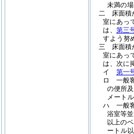
未満の
二
床面積
室にあっ
は、
第三
すよう努
三
床面積
室にあっ
は、次に
イ
第一
ロ
一般
の便所及
メート
ハ
一般
浴室等並
以上の
ートル