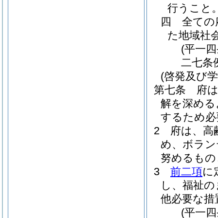
行うこと
四
全ての
た地域社
(平一
二七条
(啓発及び学
第七条
府
解を深める
するため必
2
府は、高
め、ボラン
努めるもの
3
前二項
に
し、福祉の
他必要な措
(平一