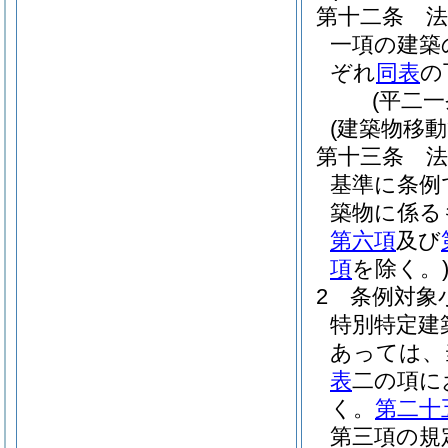
第十二条
一項の建築
ぞれ
同表
の
(平二
(建築物移
第十三条
基準に条例
築物に係る
第六項
及び
項
を除く。
2
条例対象
特別特定建
あっては、
表
二の項に
く。
第二十
第三項の規