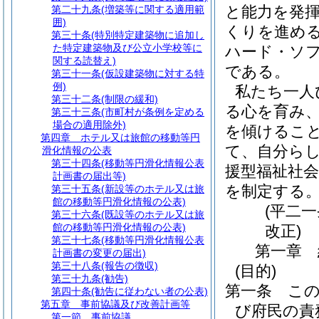
と能力を発
第二十九条
(増築等に関する適用範
囲)
くりを進め
第三十条
(特別特定建築物に追加し
た特定建築物及び公立小学校等に
ハード・ソ
関する読替え)
である。
第三十一条
(仮設建築物に対する特
例)
私たち一人
第三十二条
(制限の緩和)
る心を育み
第三十三条
(市町村が条例を定める
場合の適用除外)
を傾けるこ
第四章
ホテル又は旅館の移動等円
て、自分ら
滑化情報の公表
第三十四条
(移動等円滑化情報公表
援型福祉社
計画書の届出等)
を制定する
第三十五条
(新設等のホテル又は旅
館の移動等円滑化情報の公表)
(平二
第三十六条
(既設等のホテル又は旅
館の移動等円滑化情報の公表)
改正)
第三十七条
(移動等円滑化情報公表
第一章
計画書の変更の届出)
第三十八条
(報告の徴収)
(目的)
第三十九条
(勧告)
第一条
こ
第四十条
(勧告に従わない者の公表)
第五章
事前協議及び改善計画等
び府民の責
第一節
事前協議