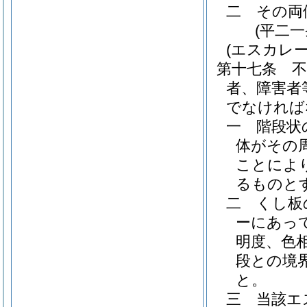
二
その両
(平二
(エスカレー
第十七条
者、障害者
でなければ
一
階段状
体がその
ことによ
るものと
二
くし板
ーにあっ
明度、色
段との境
と。
三
当該エ