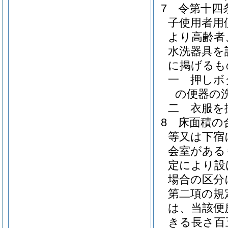
7
令第十四
子使用者用
より高齢者
水洗器具を
に掲げるも
一
押しボ
の便器の
二
衣服を
8
床面積の
等又は下宿
会室がある
定により設
場合の区分
第二項の規
は、当該便
きる長さ百