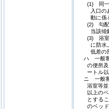
(1)
同
入口の
動に係
(2)
勾
当該傾
(3)
浴
に防水
低差の
ハ
一般
の便所及
ートル
ニ
一般
浴室等並
以上の
とする
のベッド