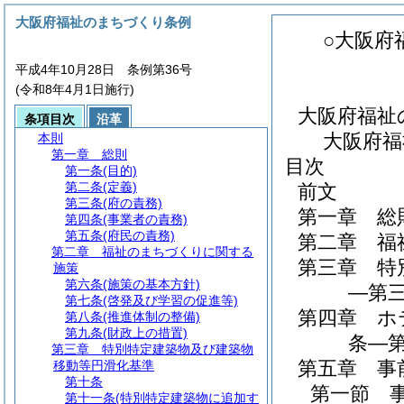
大阪府福祉のまちづくり条例
○大阪府
平成4年10月28日 条例第36号
(令和8年4月1日施行)
大阪府福祉
条項目次
沿革
大阪府福
本則
第一章
総則
目次
第一条
(目的)
第二条
(定義)
前文
第三条
(府の責務)
第一章
総
第四条
(事業者の責務)
第五条
(府民の責務)
第二章
福
第二章
福祉のまちづくりに関する
第三章
特
施策
第六条
(施策の基本方針)
―第三
第七条
(啓発及び学習の促進等)
第四章
ホ
第八条
(推進体制の整備)
第九条
(財政上の措置)
条―第
第三章
特別特定建築物及び建築物
第五章
事
移動等円滑化基準
第十条
第一節
第十一条
(特別特定建築物に追加す