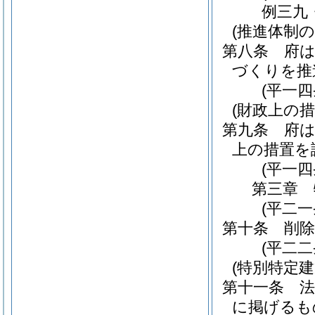
例三九
(推進体制の
第八条
府
づくりを推
(平一
(財政上の措
第九条
府
上の措置を
(平一
第三章
(平二
第十条
削除
(平二二
(特別特定
第十一条
に掲げるも