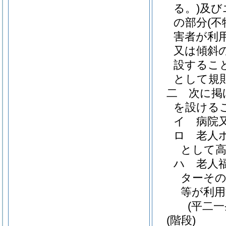
る。)
及び
の部分
(
害者が利
又は傾斜
設するこ
として規
二
次に掲
を設ける
イ
病院
ロ
老人
として高
ハ
老人
ターそ
等が利用
(平二
(階段)