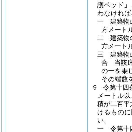
護ベッド」
わなければ
一
建築物
方メート
二
建築物
方メート
三
建築物
合 当該
の一を乗
その端数
9
令第十四
メートル以
積が二百平
けるものに
い。
一
令第十