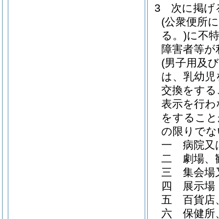
3
次に掲げ
(公衆便所
る。)
に不
障害者等が
(男子用及
は、乳幼児
交換をする
表示を行わ
をすること
の限りでな
一
病院又
二
劇場、
三
集会場
四
展示場
五
百貨店
六
保健所