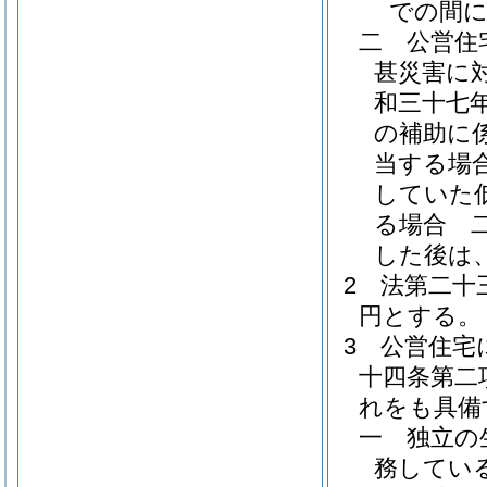
での間
二
公営住
甚災害に
和三十七
の補助に
当する場
していた
る場合 
した後は
2
法第二十
円とする。
3
公営住宅
十四条第二
れをも具備
一
独立の
務してい