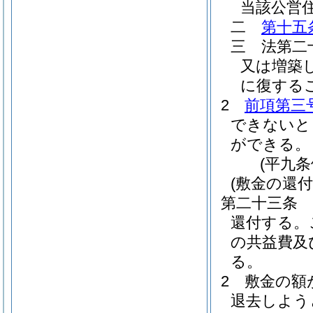
当該公営
二
第十五
三
法第二
又は増築
に復する
2
前項第三
できないと
ができる。
(平九
(敷金の還付
第二十三条
還付する。
の共益費及
る。
2
敷金の額
退去しよう