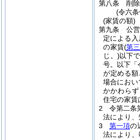
第八条
削除
(令六条
(家賃の額)
第九条
公
定による入
の家賃
(
第三
じ。)
以下
号。以下「
が定める額
場合におい
かかわらず
住宅の家賃
2
令第二条
法により、
3
第一項
の
法により、