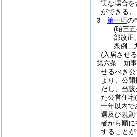
実な場合を
ができる。
3
第一項
の
(昭三
部改正
条例二
(入居させ
第六条
知
せるべき公
より、公開
だし、当該
た公営住宅
一年以内で
選及び規則
者から順に
することが