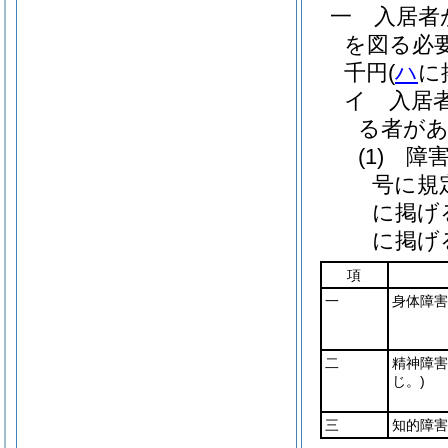
一
入居者
を図る必
千円
(
ハ
に
イ
入居
る者が
(1)
障
号に規
に掲げ
に掲げ
項
一
身体障害
二
精神障害
じ。)
三
知的障害