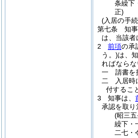
条繰下
正)
(入居の手続
第七条
知
は、当該者
2
前項
の承
う。)
は、
ればならな
一
請書を
二
入居時
付するこ
3
知事は、
承認を取り
(昭三
繰下・
二七・