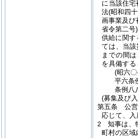
に当該住宅
法
(昭和四
画事業及び
省令第二号)
供給に関す
ては、当該
までの間は
を具備する
(昭六
平六条
条例八
(募集及び
第五条
公
応じて、入
2
知事は、
町村の区域