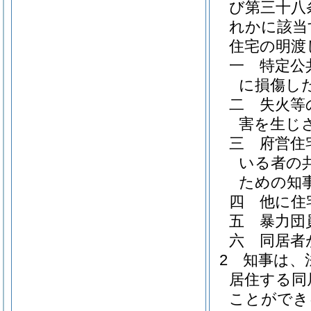
び第三十八
れかに該当
住宅の明渡
一
特定公
に損傷し
二
失火等
害を生じ
三
府営住
いる者の
ための知
四
他に住
五
暴力団
六
同居者
2
知事は、
居住する同
ことができ