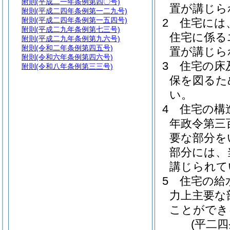
附則
(平成二一年条例第四〇号)
置が講じら
附則
(平成二四年条例第一二九号)
附則
(平成二四年条例第一五四号)
2
住宅には
附則
(平成二九年条例第七三号)
住宅に係る
附則
(平成二九年条例第九六号)
附則
(令和二年条例第四五号)
置が講じら
附則
(令和六年条例第四六号)
3
住宅の床
附則
(令和八年条例第三三号)
保を図るた
い。
4
住宅の構
年政令第三
要な部分を
部分には、
講じられて
5
住宅の給
力上主要な
ことができ
(平二