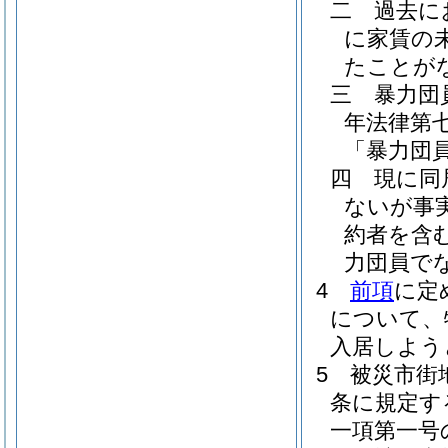
二
過去に
に家賃の
たことが
三
暴力団
年法律第七
「暴力団
四
現に同
ないが事
約者を含
力団員で
4
前項
に定
について、
入居しよう
5
被災市街
条に規定す
一項第一号