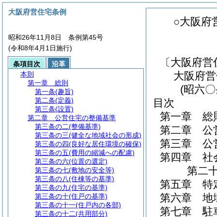
大阪府営住宅条例
○大阪府
昭和26年11月8日 条例第45号
(令和8年4月1日施行)
〔大阪府営
条項目次
沿革
大阪府営
本則
第一章
総則
(昭六
第一条
(趣旨)
第二条
(定義)
目次
第三条
(設置)
第一章
総
第二章
公営住宅の整備基準
第三条の二
(整備基準)
第二章
公
第三条の三
(健全な地域社会の形成)
第三章
公
第三条の四
(良好な居住環境の確保)
第三条の五
(費用の縮減への配慮)
第四章
社
第三条の六
(位置の選定)
第二十
第三条の七
(敷地の安全等)
第三条の八
(住棟等の基準)
第五章
特
第三条の九
(住宅の基準)
第六章
地
第三条の十
(住戸の基準)
第三条の十一
(住戸内の各部)
第七章
駐
第三条の十二
(共用部分)