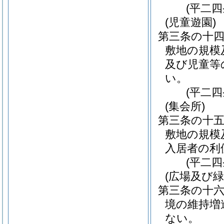
(平二
(児童遊園)
第三条の十
敷地の規模
及び児童等
い。
(平二
(集会所)
第三条の十
敷地の規模
入居者の利
(平二
(広場及び緑
第三条の十
境の維持増
ない。