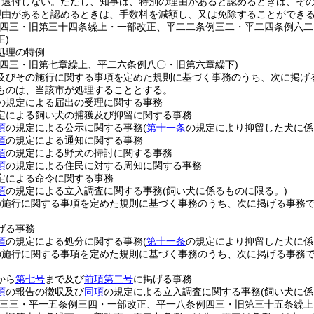
、還付しない。
ただし、知事は、特別の理由があると認めるときは、そ
理由があると認めるときは、手数料を減額し、又は免除することができ
例四三・旧第三十四条繰上・一部改正、平二二条例三二・平二四条例六
正)
処理の特例
例四三・旧第七章繰上、平二六条例八〇・旧第六章繰下)
及びその施行に関する事項を定めた規則に基づく事務のうち、次に掲げ
ものは、当該市が処理することとする。
の規定による届出の受理に関する事務
定による飼い犬の捕獲及び抑留に関する事務
項
の規定による公示に関する事務
(
第十一条
の規定により抑留した犬に係
項
の規定による通知に関する事務
項
の規定による野犬の掃討に関する事務
項
の規定による住民に対する周知に関する事務
定による命令に関する事務
項
の規定による立入調査に関する事務
(飼い犬に係るものに限る。)
の施行に関する事項を定めた規則に基づく事務のうち、次に掲げる事務
げる事務
項
の規定による処分に関する事務
(
第十一条
の規定により抑留した犬に係
の施行に関する事項を定めた規則に基づく事務のうち、次に掲げる事務
から
第七号
まで及び
前項第二号
に掲げる事務
項
の報告の徴収及び
同項
の規定による立入調査に関する事務
(飼い犬に
例三三・平一五条例三四・一部改正、平一八条例四三・旧第三十五条繰