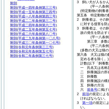
3
飼い犬が人をか
附則
(平一八条
附則
(平成一四年条例第三三号)
(特定動物の飼養者
附則
(平成一五年条例第三四号)
第五条
特定動物の
附則
(平成一八年条例第四三号)
2
飼養者は、その
附則
(平成二二年条例第三二号)
に対する侵害を防
附則
(平成二四年条例第六二号)
3
飼養者は、その
附則
(平成二五年条例第五七号)
故の発生を防止す
附則
(平成二六年条例第八〇号)
(平一八条
附則
(平成二九年条例第一〇八号)
第三章
多数
附則
(平成三〇年条例第一〇七号)
(平二六条例
附則
(令和元年条例第三三号)
(多数の犬又は猫の
附則
(令和元年条例第五七号)
第六条
犬又は猫の
附則
(令和二年条例第三七号)
定める者を除く。)
計数
(以下「飼養数
一
氏名又は名称
二
飼養施設の所
三
飼養数
四
飼養施設の構
五
飼養の方法
六
前各号
に掲げ
2
前項
の規定によ
ければならない。
3
第一項
の規定に
い。