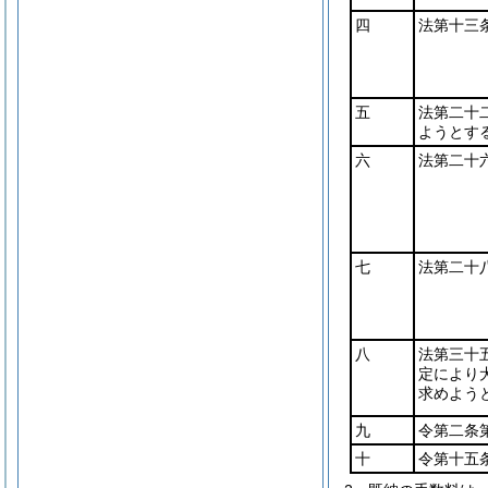
四
法第十三
五
法第二十
ようとす
六
法第二十
七
法第二十
八
法第三十
定により
求めよう
九
令第二条
十
令第十五