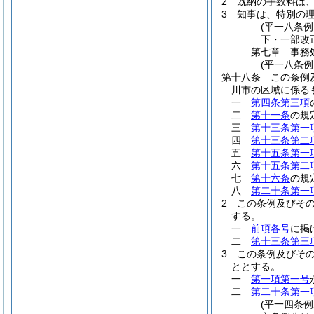
2
既納の手数料は
3
知事は、特別の
(平一八条
下・一部改
第七章
事務
(平一八条
第十八条
この条例
川市の区域に係る
一
第四条第三項
二
第十一条
の規
三
第十三条第一
四
第十三条第二
五
第十五条第一
六
第十五条第二
七
第十六条
の規
八
第二十条第一
2
この条例及びそ
する。
一
前項各号
に掲
二
第十三条第三
3
この条例及びそ
ととする。
一
第一項第一号
二
第二十条第一
(平一四条