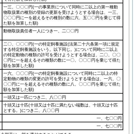
一三、〇〇〇円
(一の事業所について同時に二以上の第一種動
物取扱業の種別の登録の更新を受けようとする場合は、一三、
〇〇〇円に一を超えるその種別の数に六、五〇〇円を乗じて得
た額を加算した額)
動物取扱責任者一人につき一、二〇〇円
二〇、〇〇〇円
(一の特定飼養施設
(法第二十六条第一項に規定
する特定飼養施設をいう。以下同じ。)
について同時に二以上
の特定動物の種類の許可を受けようとする場合は、二〇、〇〇
〇円に一を超えるその種類の数に一〇、〇〇〇円を乗じて得た
額を加算した額)
一六、〇〇〇円
(一の特定飼養施設について同時に二以上の特
定動物の種類の変更の許可を受けようとする場合は、一六、〇
〇〇円に一を超えるその種類の数に八、〇〇〇円を乗じて得た
額を加算した額)
一頭又は一匹につき二、八〇〇円
十頭又は十匹
(十頭又は十匹に満たない端数は、十頭又は十匹
とする。)
につき二、八〇〇円
一、七〇〇円
一、七〇〇円