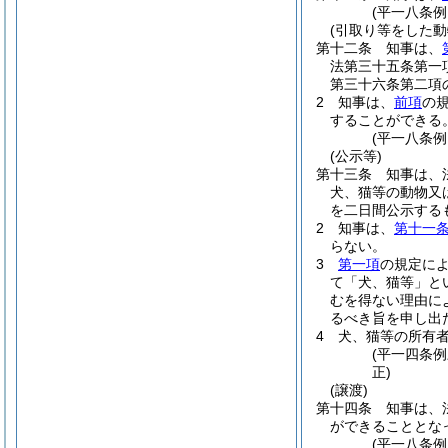
(平一八条
(引取り等をした動
第十二条
知事は、
法第三十五条第一
第三十六条第二項
2
知事は、
前項
の
することができる
(平一八条
(公示等)
第十三条
知事は、
犬、猫等の動物又
を二日間公示する
2
知事は、
第十一
らない。
3
第一項
の規定に
て「犬、猫等」と
むを得ない理由に
るべき旨を申し出
4
犬、猫等の所有
(平一四条
正)
(譲渡)
第十四条
知事は、
ができることとな
(平一八条