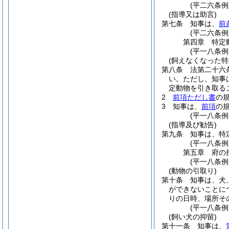
(平二六条
(指導又は助言)
第七条
知事は、
前
(平二六条例
第四章
特定
(平一八条
(飼えなくなった特
第八条
法第二十六
い。
ただし、知事
定動物を引き取る
2
前項ただし書
の
3
知事は、
前項
の
(平一八条
(指導及び勧告)
第九条
知事は、特
(平一八条
第五章
府の
(平一八条
(動物の引取り)
第十条
知事は、犬
ができないことに
りの日時、場所そ
(平一八条
(飼い犬の抑留)
第十一条
知事は、