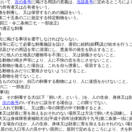
おいて、
次の各号
に掲げる用語の意義は、
当該各号
に定めるところによ
の所有者又は占有者をいう。
物を飼養し、又は保管するための施設をいう。
第二十五条の二に規定する特定動物をいう。
例四三・令二条例三七・一部改正)
の適正な飼養
)
次に掲げる事項を遵守しなければならない。
数等に応じて必要な飼養施設を設け、適切に給餌
(給
)
及び給水を行う
部及びその周辺を常に清潔にし、悪臭等の発生を防止すること。
びに他人の土地及び建物等を不潔にし、又は損傷させないこと。
る動物の鳴き声等により、人に不快の念を生じさせないこと。
る動物が逸走した場合は、これを自ら捜索し、収容すること。
る動物をみだりに繁殖させないようにすること。
る動物を捨てないこと。
るもののほか、自己の飼養する動物により、人に迷惑をかけないこと。
例六二・一部改正)
事項)
は、その飼養する犬
(以下「飼い犬」という。)
を、人の生命、身体又は
、
次の各号
のいずれかに該当する場合は、この限りでない。
に入れて飼養し、又は囲い等の障壁の中で飼養するとき。
体又は財産に害を加えるおそれのない場所又は方法で飼い犬を訓練し、
犬又は身体障害者補助犬法
(平成十四年法律第四十九号)
第二条第一項に
する場合のほか、人の生命、身体又は財産に害を加えるおそれのない場
住居の出入口等人の見やすい箇所に、規則で定めるところにより、犬を