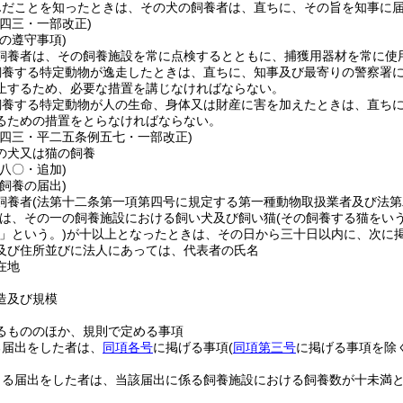
んだことを知ったときは、その犬の飼養者は、直ちに、その旨を知事に
例四三・一部改正)
の遵守事項)
飼養者は、その飼養施設を常に点検するとともに、捕獲用器材を常に使
飼養する特定動物が逸走したときは、直ちに、知事及び最寄りの警察署
止するため、必要な措置を講じなければならない。
飼養する特定動物が人の生命、身体又は財産に害を加えたときは、直ち
るための措置をとらなければならない。
例四三・平二五条例五七・一部改正)
の犬又は猫の飼養
八〇・追加)
飼養の届出)
飼養者
(法第十二条第一項第四号に規定する第一種動物取扱業者及び法
は、その一の飼養施設における飼い犬及び飼い猫
(その飼養する猫をい
」という。)
が十以上となったときは、その日から三十日以内に、次に
及び住所並びに法人にあっては、代表者の氏名
在地
造及び規模
るもののほか、規則で定める事項
る届出をした者は、
同項各号
に掲げる事項
(
同項第三号
に掲げる事項を除く
よる届出をした者は、当該届出に係る飼養施設における飼養数が十未満