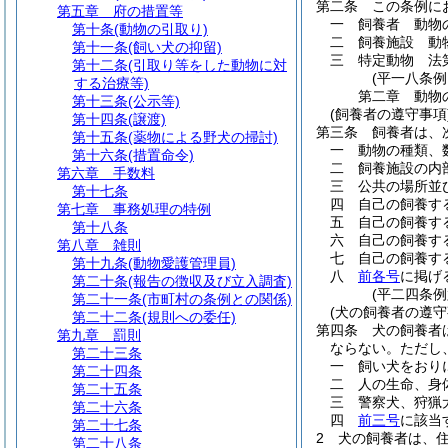
第二条
この条例に
第五章
府の措置等
一
飼養者 動物
第十条
(動物の引取り)
二
飼養施設 動
第十一条
(飼い犬の抑留)
三
特定動物 法
第十二条
(引取り等をした動物に対
(平一八条
する治療等)
第二章
動物
第十三条
(公示等)
(飼養者の遵守事項
第十四条
(譲渡)
第三条
飼養者は、
第十五条
(薬物による野犬の掃討)
一
動物の種類、
第十六条
(措置命令)
二
飼養施設の内
第六章
手数料
三
公共の場所並
第十七条
四
自己の飼養す
第七章
事務処理の特例
五
自己の飼養す
第十八条
六
自己の飼養す
第八章
雑則
七
自己の飼養す
第十九条
(動物愛護管理員)
八
前各号
に掲げ
第二十条
(報告の徴収及び立入調査)
(平二四条
第二十一条
(市町村の条例との関係)
(犬の飼養者の遵守
第二十二条
(規則への委任)
第四条
犬の飼養者
第九章
罰則
ならない。
ただし
第二十三条
一
飼い犬をおり
第二十四条
二
人の生命、身
第二十五条
三
警察犬、狩猟
第二十六条
四
前三号
に該当
第二十七条
2
犬の飼養者は、
第二十八条