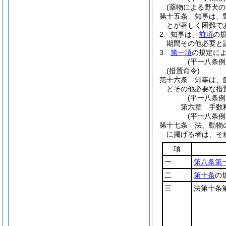
(薬物による野犬の
第十五条
知事は、
とが著しく困難で
2
知事は、
前項
の
期間その他必要と
3
第一項
の規定に
(平一八条
(措置命令)
第十六条
知事は、
とその他必要な措
(平一八条
第六章
手数
(平一八条
第十七条
法、動物
に掲げる者は、そ
項
一
第八条第
二
第十条
の
三
法第十条