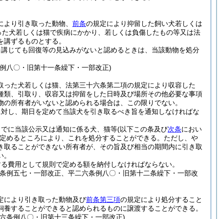
により引き取った動物、
前条
の規定により抑留した飼い犬若しくは
った犬若しくは猫で疾病にかかり、若しくは負傷したもの等又は法
を講ずるものとする。
を講じても回復等の見込みがないと認めるときは、当該動物を処分
例八〇・旧第十一条繰下・一部改正)
取った犬若しくは猫、法第三十六条第二項の規定により収容した
種類、引取り、収容又は抑留をした日時及び場所その他必要な事項
物の所有者がいないと認められる場合は、この限りでない。
に対し、期日を定めて当該犬を引き取るべき旨を通知しなければな
までに当該公示又は通知に係る犬、猫等
(以下この条及び
次条
におい
定めるところにより、これを処分することができる。
ただし、や
き取ることができない所有者が、その旨及び相当の期間内に引き取
い。
する費用として規則で定める額を納付しなければならない。
五条例五七・一部改正、平二六条例八〇・旧第十二条繰下・一部改
定により引き取った動物及び
前条第三項
の規定により処分すること
飼養することができると認められるものに譲渡することができる。
六条例八〇・旧第十三条繰下・一部改正)