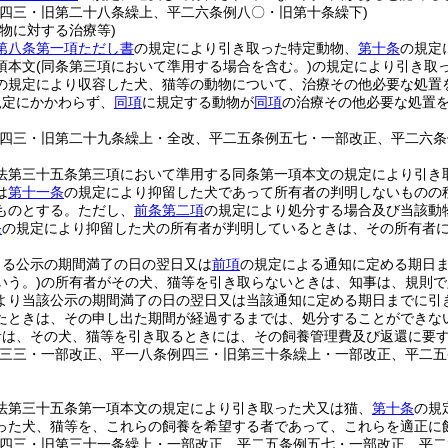
例四三・旧第二十八条繰上、平二六条例八〇・旧第十条繰下)
物に対する治療等)
第八条第一項ただし書
の規定により引き取った特定動物、
第十条
の規定
項本文
(同条第三項において準用する場合を含む。)
の規定により引き取
の規定により収容した犬、猫等の動物について、治療その他必要な処置
規定にかかわらず、
同項
に規定する動物が
同項
の治療その他必要な処置
。
例四三・旧第二十九条繰上・全改、平二五条例五七・一部改正、平二六条
法第三十五条第三項において準用する同条第一項本文の規定により引き
は
第十一条
の規定により抑留した犬であって所有者の判明しないものの
ものとする。
ただし、
前条第二項
の規定により処分する場合及び当該動
条
の規定により抑留した犬の所有者が判明しているときは、その所有者
よる公示の期間満了の日の翌日又は
前項
の規定による通知に定める期日
いう。)
の所有者がその犬、猫等を引き取らないときは、知事は、規則で
より当該公示の期間満了の日の翌日又は当該通知に定める期日までに引
たときは、その申し出た期間が経過するまでは、処分することができな
者は、その犬、猫等を引き取るときには、その飼養管理費及び返還に要
例三三・一部改正、平一八条例四三・旧第三十条繰上・一部改正、平二
法第三十五条第一項本文の規定により引き取った犬又は猫、
第十条
の規
った犬、猫等を、これらの飼養を希望する者であって、これらを適正に
例四三・旧第三十一条繰上・一部改正、平二五条例五七・一部改正、平二