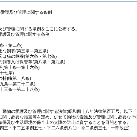
の愛護及び管理に関する条例
及び管理に関する条例をここに公布する。
愛護及び管理に関する条例
一条・第二条)
正な飼養
(第三条―第五条)
又は猫の飼養
(第六条・第七条)
の飼養又は保管等
(第八条・第九条)
等
(第十条―第十六条)
第十七条)
の特例
(第十八条)
十九条―第二十二条)
二十三条―第二十八条)
、動物の愛護及び管理に関する法律
(昭和四十八年法律第百五号。以下「
に関し必要な措置等を定め、併せて動物の愛護及び管理に関し必要なそ
確保及び生活環境の保全上の支障の防止に資することを目的とする。
例四三・平二五条例五七・平二六条例八〇・令二条例三七・一部改正)