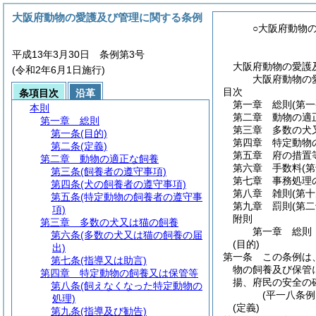
大阪府動物の愛護及び管理に関する条例
○大阪府動物
平成13年3月30日 条例第3号
大阪府動物の愛護
(令和2年6月1日施行)
大阪府動物の
目次
条項目次
沿革
第一章
総則
(第
本則
第二章
動物の適
第一章
総則
第三章
多数の犬
第一条
(目的)
第四章
特定動物
第二条
(定義)
第五章
府の措置
第二章
動物の適正な飼養
第六章
手数料
(
第三条
(飼養者の遵守事項)
第七章
事務処理
第四条
(犬の飼養者の遵守事項)
第八章
雑則
(第
第五条
(特定動物の飼養者の遵守事
第九章
罰則
(第
項)
附則
第三章
多数の犬又は猫の飼養
第一章
総則
第六条
(多数の犬又は猫の飼養の届
(目的)
出)
第一条
この条例は
第七条
(指導又は助言)
物の飼養及び保管
第四章
特定動物の飼養又は保管等
揚、府民の安全の
第八条
(飼えなくなった特定動物の
(平一八条
処理)
(定義)
第九条
(指導及び勧告)