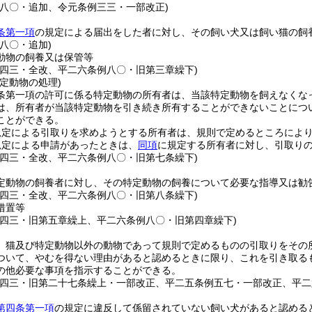
例八〇・追加、令元条例三三・一部改正)
条第一項
の規定による届出をした者に対し、その飼い犬又は飼い猫の飼
八〇・追加)
動物の飼養又は保管等
例四三・全改、平二六条例八〇・旧第三章繰下)
定動物の処理)
条第一項の許可に係る特定動物の所有者は、当該特定動物を飼えなくな
は、所有者が当該特定動物を引き続き所有することができないことにつ
ことができる。
規定による引取りを求めようとする所有者は、規則で定めるところによ
規定による申請があったときは、
同項
に規定する所有者に対し、引取り
例四三・全改、平二六条例八〇・旧第七条繰下)
定動物の飼養者に対し、その特定動物の飼養について必要な指導又は勧
例四三・全改、平二六条例八〇・旧第八条繰下)
措置等
例四三・旧第五章繰上、平二六条例八〇・旧第四章繰下)
、猫及び特定動物以外の動物であって規則で定めるものの引取りをその
ついて、やむを得ない理由があると認めるときに限り、これを引き取る
の他必要な事項を指示することができる。
例四三・旧第二十七条繰上・一部改正、平二五条例五七・一部改正、平二
第四条第一項
の規定に違反して係留されていない飼い犬があると認める