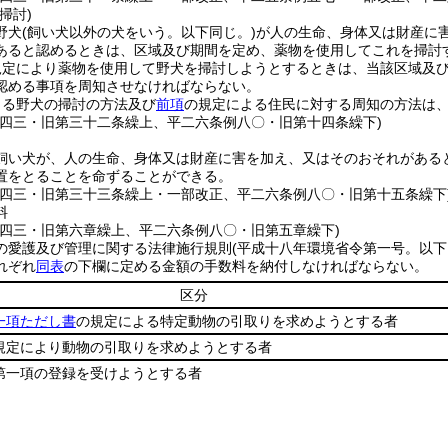
掃討)
野犬
(飼い犬以外の犬をいう。以下同じ。)
が人の生命、身体又は財産に
あると認めるときは、区域及び期間を定め、薬物を使用してこれを掃討
規定により薬物を使用して野犬を掃討しようとするときは、当該区域及
認める事項を周知させなければならない。
よる野犬の掃討の方法及び
前項
の規定による住民に対する周知の方法は
例四三・旧第三十二条繰上、平二六条例八〇・旧第十四条繰下)
飼い犬が、人の生命、身体又は財産に害を加え、又はそのおそれがある
置をとることを命ずることができる。
例四三・旧第三十三条繰上・一部改正、平二六条例八〇・旧第十五条繰下
料
例四三・旧第六章繰上、平二六条例八〇・旧第五章繰下)
の愛護及び管理に関する法律施行規則
(平成十八年環境省令第一号。以下
れぞれ
同表
の下欄に定める金額の手数料を納付しなければならない。
区分
一項ただし書
の規定による特定動物の引取りを求めようとする者
規定により動物の引取りを求めようとする者
第一項の登録を受けようとする者