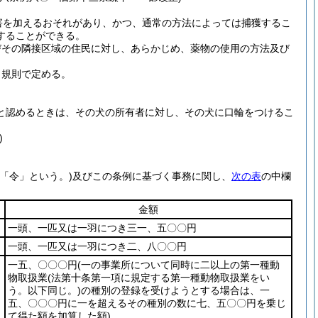
害を加えるおそれがあり、かつ、通常の方法によっては捕獲するこ
することができる。
びその隣接区域の住民に対し、あらかじめ、薬物の使用の方法及び
、規則で定める。
と認めるときは、その犬の所有者に対し、その犬に口輪をつけるこ
)
「令」という。)
及びこの条例に基づく事務に関し、
次の表
の中欄
金額
一頭、一匹又は一羽につき三一、五〇〇円
一頭、一匹又は一羽につき二、八〇〇円
一五、〇〇〇円
(一の事業所について同時に二以上の第一種動
物取扱業
(法第十条第一項に規定する第一種動物取扱業をい
う。以下同じ。)
の種別の登録を受けようとする場合は、一
五、〇〇〇円に一を超えるその種別の数に七、五〇〇円を乗じ
て得た額を加算した額)