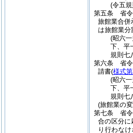
(令五
第五条
省
旅館業合併
は旅館業分
(昭六
下、平
規則七
第六条
省
請書
(
様式第
(昭六
下、平
規則七
(旅館業の変
第七条
省
合の区分に
り行わなけ