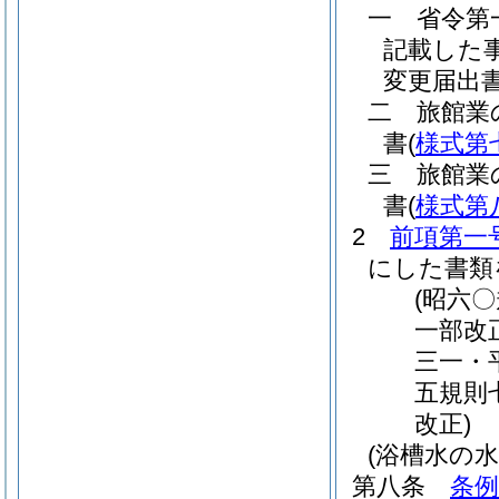
一
省令第
記載した
変更届出
二
旅館業
書
(
様式第
三
旅館業
書
(
様式第
2
前項第一
にした書類
(昭六
一部改
三一・
五規則
改正)
(浴槽水の水
第八条
条