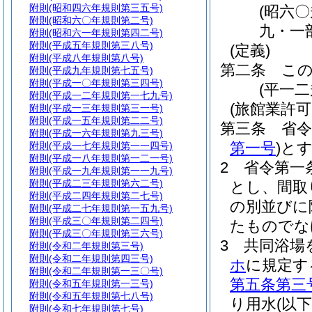
附則
(昭和四六年規則第三五号)
(昭六
附則
(昭和六〇年規則第二号)
九・一
附則
(昭和六一年規則第四二号)
附則
(平成五年規則第三八号)
(定義)
附則
(平成八年規則第八号)
第二条
こ
附則
(平成九年規則第七五号)
附則
(平成一〇年規則第三四号)
(平一
附則
(平成一二年規則第一七九号)
(旅館業許可
附則
(平成一三年規則第三一号)
附則
(平成一五年規則第二二号)
第三条
省
附則
(平成一六年規則第九三号)
第一号
)
と
附則
(平成一七年規則第一一四号)
附則
(平成一八年規則第一二一号)
2
省令第一
附則
(平成一九年規則第一一九号)
附則
(平成二三年規則第六二号)
とし、間取
附則
(平成二四年規則第二七号)
の別並びに
附則
(平成二七年規則第一五九号)
附則
(平成三〇年規則第二四号)
たものでな
附則
(平成三〇年規則第三六号)
3
共同浴場
附則
(令和二年規則第三号)
附則
(令和二年規則第四三号)
ホ
に規定す
附則
(令和二年規則第一三〇号)
第五条第三
附則
(令和五年規則第一三号)
附則
(令和五年規則第七八号)
り用水
(以
附則
(令和七年規則第七号)