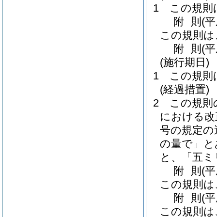
1
この規則
附
則
(
この規則は
附
則
(
(施行期日)
1
この規則
(経過措置)
2
この規則
における改
号の規定の
の量で」と
と、「五ミ
附
則
(
この規則は
附
則
(
この規則は