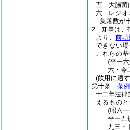
五
大腸菌
六
レジオ
集落数が
2
知事は、
より、
前項
できない場
これらの基
(平一
六・令
(飲用に適す
第十条
条例
十二年法律
えるものと
(昭六
平一五
九三・