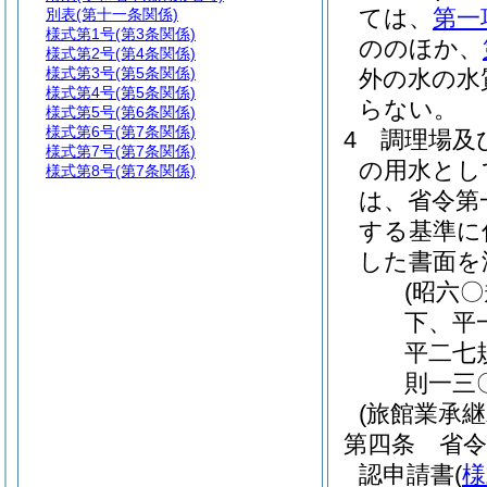
ては、
第一
別表
(第十一条関係)
様式第1号
(第3条関係)
ののほか、
様式第2号
(第4条関係)
様式第3号
(第5条関係)
外の水の水
様式第4号
(第5条関係)
らない。
様式第5号
(第6条関係)
様式第6号
(第7条関係)
4
調理場及
様式第7号
(第7条関係)
の用水とし
様式第8号
(第7条関係)
は、省令第
する基準に
した書面を
(昭六
下、平
平二七
則一三
(旅館業承継
第四条
省
認申請書
(
様