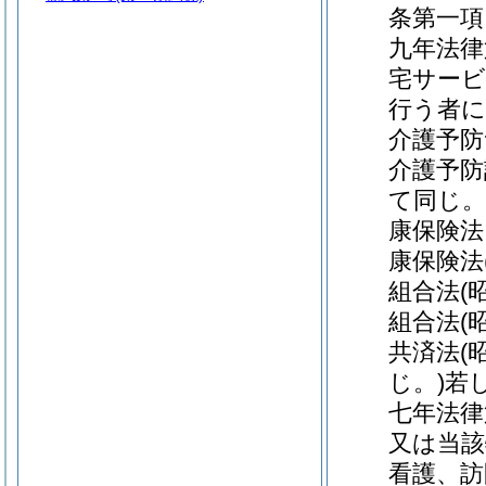
条第一項
九年法律
宅サービ
行う者に
介護予防
介護予防
て同じ。
康保険法
康保険法
組合法
(
組合法
(
共済法
(
じ。)
若
七年法律
又は当該
看護、訪