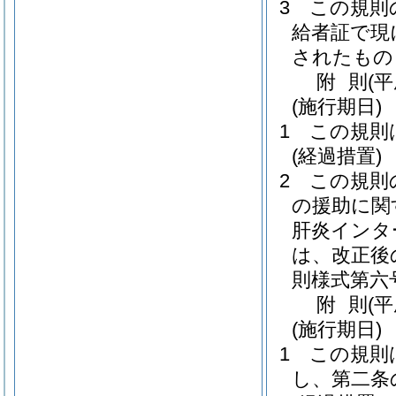
3
この規則
給者証で現
されたもの
附
則
(
(施行期日)
1
この規則
(経過措置)
2
この規則
の援助に関
肝炎インタ
は、改正後
則様式第六
附
則
(
(施行期日)
1
この規則
し、第二条