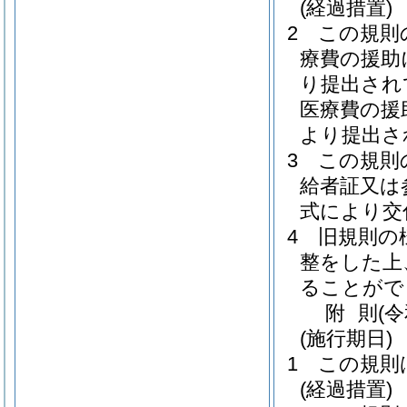
(経過措置)
2
この規則
療費の援助
り提出され
医療費の援
より提出さ
3
この規則
給者証又は
式により交
4
旧規則の
整をした上
ることがで
附
則
(
(施行期日)
1
この規則
(経過措置)