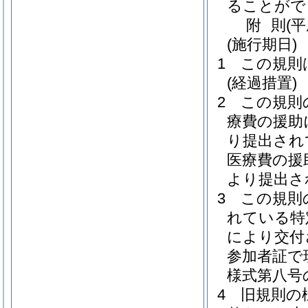
ることがで
附
則
(
(施行期日)
1
この規則
(経過措置)
2
この規則
療費の援助
り提出され
医療費の援
より提出さ
3
この規則
れている特
により交付
参加者証で
様式第八号
4
旧規則の