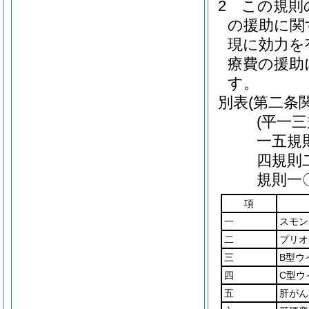
2
この規則
の援助に関
現に効力を
療費の援助
す。
別表
(第二条
(平一
一五規
四規則
規則一
項
一
スモン
二
プリオ
三
B型ウ
四
C型ウ
五
肝がん