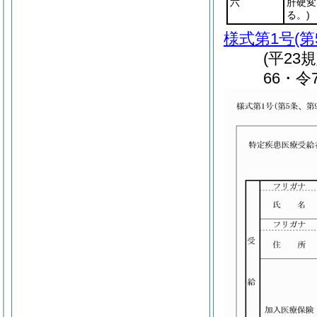
六
肝硬変
る。)
様式第1号
(
(平23
66・令