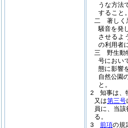
うな方法
すること
二
著しく
騒音を発
させるよ
の利用者
三
野生動
号におい
態に影響
自然公園
と。
2
知事は、
又は
第三号
員に、当該
る。
3
前項
の規