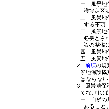
一
風景地
護協定区
二
風景地
する事項
三
風景地
必要とさ
設の整備
四
風景地
五
風景地
2
前項
の規
景地保護協
ばならない
3
風景地保
でなければ
一
自然の
あること