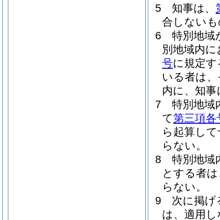
5
知事は、
合しないも
6
特別地域
別地域内に
号
に規定す
いる者は、
内に、知事
7
特別地域
て
第三項各
ら起算して
らない。
8
特別地域
とする者は
らない。
9
次に掲げ
は、適用し