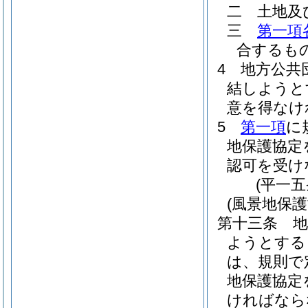
二
土地及
三
第一項
合するも
4
地方公共
結しようと
意を得なけ
5
第一項
に
地保護協定
認可を受け
(平一
(風景地保
第十三条
ようとする
は、規則で
地保護協定
ければなら