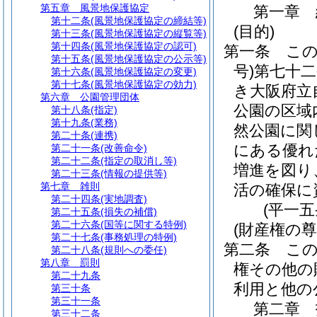
第五章
風景地保護協定
第一章
第十二条
(風景地保護協定の締結等)
(目的)
第十三条
(風景地保護協定の縦覧等)
第十四条
(風景地保護協定の認可)
第一条
こ
第十五条
(風景地保護協定の公示等)
号)
第七十
第十六条
(風景地保護協定の変更)
第十七条
(風景地保護協定の効力)
き大阪府立
第六章
公園管理団体
公園の区域
第十八条
(指定)
第十九条
(業務)
然公園に関
第二十条
(連携)
にある優れ
第二十一条
(改善命令)
第二十二条
(指定の取消し等)
増進を図り
第二十三条
(情報の提供等)
第七章
雑則
活の確保に
第二十四条
(実地調査)
(平一
第二十五条
(損失の補償)
第二十六条
(国等に関する特例)
(財産権の
第二十七条
(事務処理の特例)
第二条
こ
第二十八条
(規則への委任)
第八章
罰則
権その他の
第二十九条
利用と他の
第三十条
第三十一条
第二章
第三十二条