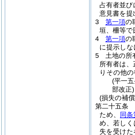
占有者並び
意見書を提
3
第一項
の
垣、柵等で
4
第一項
の
に提示しな
5
土地の所
所有者は、
りその他の
(平一
部改正)
(損失の補償
第二十五条
ため、
同条
め、若しく
失を受けた