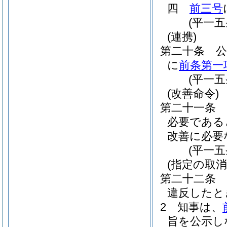
四
前三号
(平一
(連携)
第二十条
に
前条第一
(平一
(改善命令)
第二十一条
必要である
改善に必要
(平一
(指定の取消
第二十二条
違反したと
2
知事は、
旨を公示し