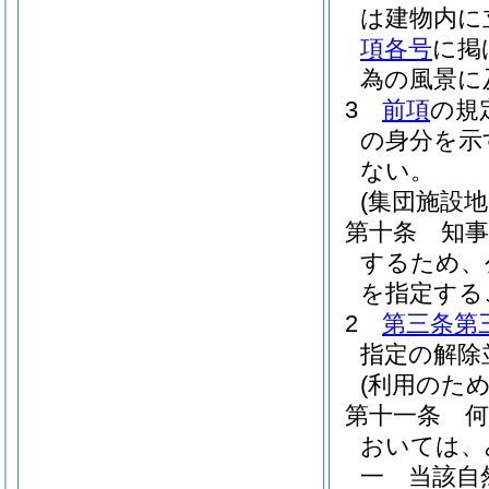
は建物内に
項各号
に掲
為の風景に
3
前項
の規
の身分を示
ない。
(集団施設地
第十条
知
するため、
を指定する
2
第三条第
指定の解除
(利用のため
第十一条
おいては、
一
当該自