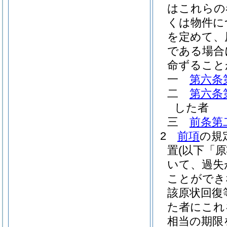
はこれらの
くは物件に
を定めて、
である場合
命ずること
一
第六条
二
第六条
した者
三
前条第
2
前項
の規
置
(以下「
いて、過失
ことができ
該原状回復
た者にこれ
相当の期限