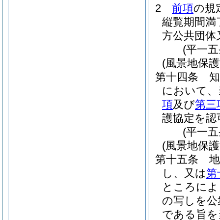
2
前項
の規
縦覧期間満
方公共団体
(平一
(風景地保護
第十四条
において、
項
及び
第三
護協定を認
(平一
(風景地保
第十五条
し、又は
第
ところによ
の写しを公
である旨を