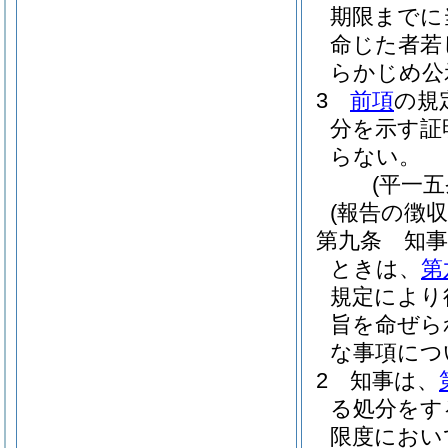
期限までに
命じた者若
らかじめ公
3
前項
の規
分を示す証
らない。
(平一
(報告の徴
第九条
知
ときは、
第
規定により
旨を命ぜら
な事項につ
2
知事は、
る処分をす
限度におい