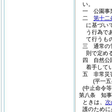
い。
一
公園事
二
第十二
に基づい
う行為で
て行うも
三
通常の
則で定め
四
自然公
着手して
五
非常災
(平一
(中止命令等
第八条
知
ときは、
次
護のために