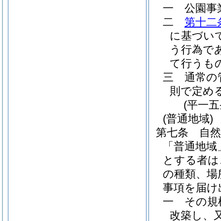
一
公園事
二
第十二
に基づい
う行為で
て行うも
三
通常の
則で定め
(平一
(普通地域)
第七条
自
「普通地域
とする者は
の種類、場
事項を届け
一
その規
改築し、