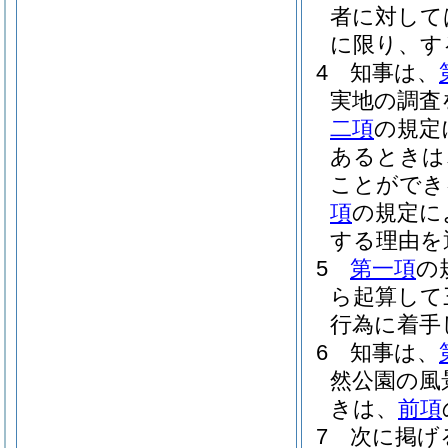
者に対して
に限り、す
4
知事は、
実地の調査
二項
の規定
あるときは
ことができ
項
の規定に
する理由を
5
第一項
の
ら起算して
行為に着手
6
知事は、
然公園の風
きは、
前項
7
次に掲げ