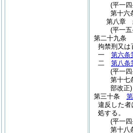
(平一
第十六
第八章
(平一
第二十九条
拘禁刑又は
一
第六条
二
第八条
(平一
第十七
部改正)
第三十条
第
違反した者
処する。
(平一
第十八