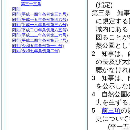
(指定)
第三十三条
附則
第三条
知
附則
(平成一四年条例第三九号)
附則
(平成一五年条例第四六号)
に規定する
附則
(平成一六年条例第三六号)
域内にある
附則
(平成二〇年条例第六五号)
附則
(平成二二年条例第二六号)
図ることが
附則
(平成二四年条例第五七号)
然公園とし
附則
(令和五年条例第一七号)
附則
(令和七年条例第二号)
2
知事は、
の長及び大
聴かなけれ
3
知事は、
を公示しな
4
自然公園
力を生ずる
5
前三項
の
更について
(平一