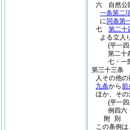
六
自然公
一条第二
に
同条第
七
第二十
よる立入
(平一
第二十
七・一
第三十三条
人その他の
九条
から
前
ほか、その
(平一
例四六
附
則
この条例は