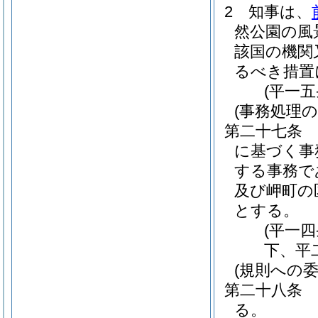
2
知事は、
然公園の風
該国の機関
るべき措置
(平一
(事務処理の
第二十七条
に基づく事
する事務で
及び岬町の
とする。
(平一
下、平
(規則への委
第二十八条
る。