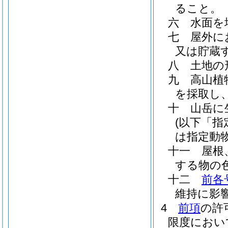
ること。
六
水面を
七
屋外に
又は貯蔵
八
土地の
九
高山植
を採取し
十
山岳に
(以下「指
は指定動
十一
屋根
する物の
十二
前各
維持に影
4
前項
の許
限度におい