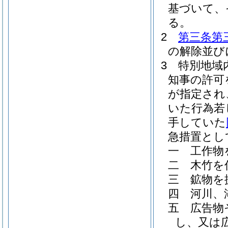
基づいて、
る。
2
第三条第
の解除並び
3
特別地域
知事の許可
が指定され
いた行為若
手していた
急措置とし
一
工作物
二
木竹を
三
鉱物を
四
河川、
五
広告物
し、又は