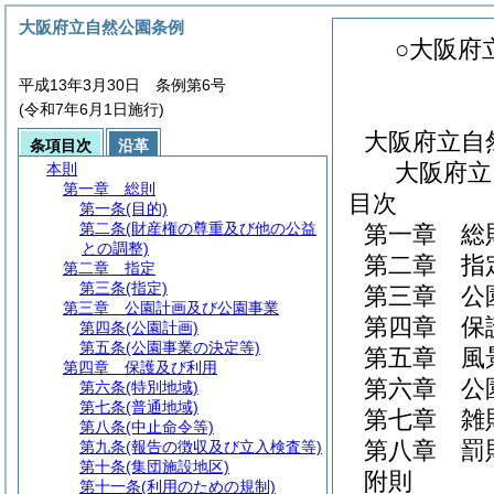
大阪府立自然公園条例
○大阪府
平成13年3月30日 条例第6号
(令和7年6月1日施行)
大阪府立自
条項目次
沿革
大阪府立
本則
第一章
総則
目次
第一条
(目的)
第二条
(財産権の尊重及び他の公益
第一章
総
との調整)
第二章
指
第二章
指定
第三条
(指定)
第三章
公
第三章
公園計画及び公園事業
第四章
保
第四条
(公園計画)
第五条
(公園事業の決定等)
第五章
風
第四章
保護及び利用
第六章
公
第六条
(特別地域)
第七条
(普通地域)
第七章
雑
第八条
(中止命令等)
第八章
罰
第九条
(報告の徴収及び立入検査等)
第十条
(集団施設地区)
附則
第十一条
(利用のための規制)