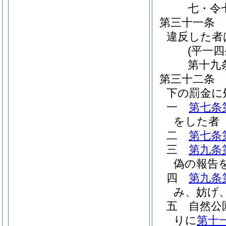
七・令
第三十一条
違反した者
(平一
第十九
第三十二条
下の罰金に
一
第七条
をした者
二
第七条
三
第九条
偽の報告
四
第九条
み、妨げ
五
自然公
りに
第十