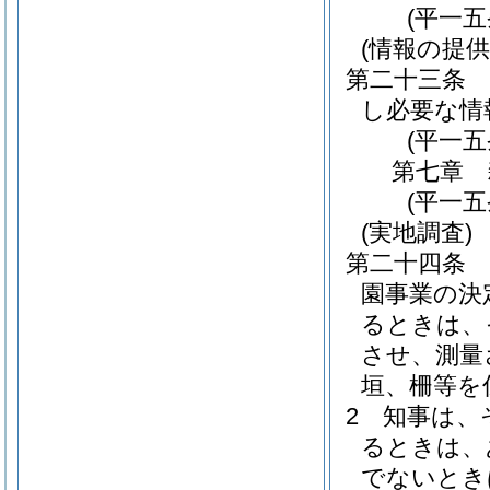
(平一
(情報の提供
第二十三条
し必要な情
(平一
第七章
(平一
(実地調査)
第二十四条
園事業の決
るときは、
させ、測量
垣、柵等を
2
知事は、
るときは、
でないとき