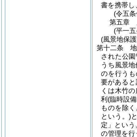
書を携帯し
(令五
第五章
(平一
(風景地保
第十二条
された公園
うち風景地
のを行うも
要があると
くは木竹の
利
(臨時設
ものを除く
という。)
定」という
の管理を行