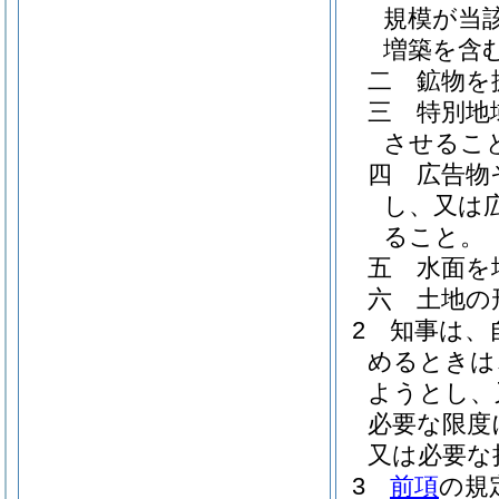
規模が当
増築を含む
二
鉱物を
三
特別地
させるこ
四
広告物
し、又は
ること。
五
水面を
六
土地の
2
知事は、
めるときは
ようとし、
必要な限度
又は必要な
3
前項
の規