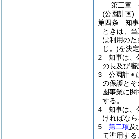
第三章
(公園計画)
第四条
知
ときは、当
は利用のた
じ。)
を決
2
知事は、
の長及び審
3
公園計画
の保護とそ
園事業に関
する。
4
知事は、
ければなら
5
第二項
及
て準用する