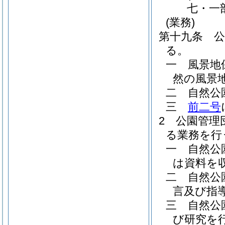
七・一
(業務)
第十九条
る。
一
風景地
然の風景
二
自然公
三
前二号
2
公園管理
る業務を行
一
自然公
は資料を
二
自然公
言及び指
三
自然公
び研究を