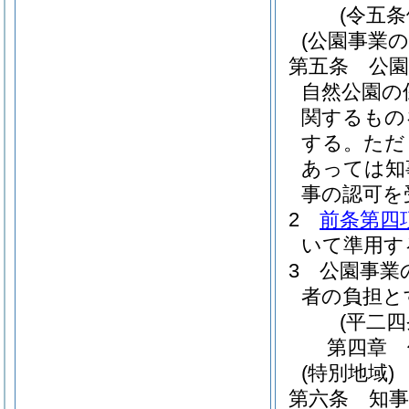
(令五
(公園事業の
第五条
公園
自然公園の
関するもの
する。
ただ
あっては知
事の認可を
2
前条第四
いて準用す
3
公園事業
者の負担と
(平二
第四章
(特別地域)
第六条
知