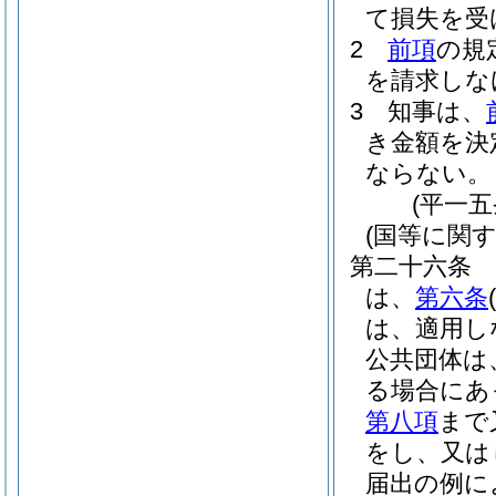
て損失を受
2
前項
の規
を請求しな
3
知事は、
き金額を決
ならない。
(平一
(国等に関す
第二十六条
は、
第六条
(
は、適用し
公共団体は
る場合にあ
第八項
まで
をし、又は
届出の例に