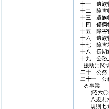
十一
遺族
十二
障害
十三
遺族
十四
傷病
十五
障害
十六
遺族
十七
障害
十八
長期
十九
公務
援助に関
二十
公務
二十一
公
る事業
(昭六
八規則
規則七