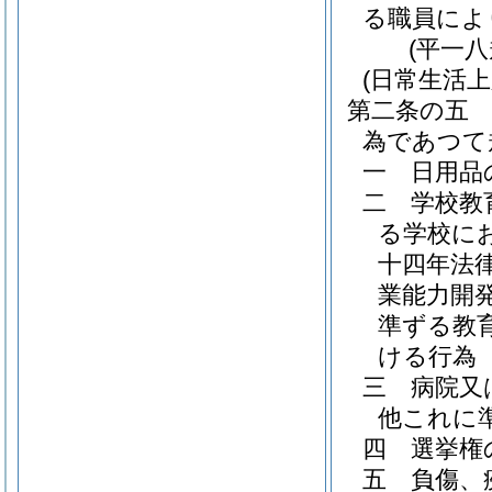
る職員によ
(平一
(日常生活上
第二条の五
為であつて
一
日用品
二
学校教
る学校に
十四年法律
業能力開
準ずる教
ける行為
三
病院又
他これに
四
選挙権
五
負傷、