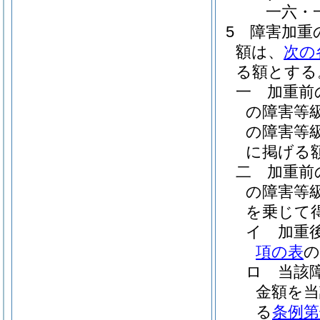
一六・
5
障害加重
額は、
次の
る額とする
一
加重前
の障害等
の障害等
に掲げる
二
加重前
の障害等
を乗じて
イ
加重
項の表
の
ロ
当該
金額を当
る
条例第