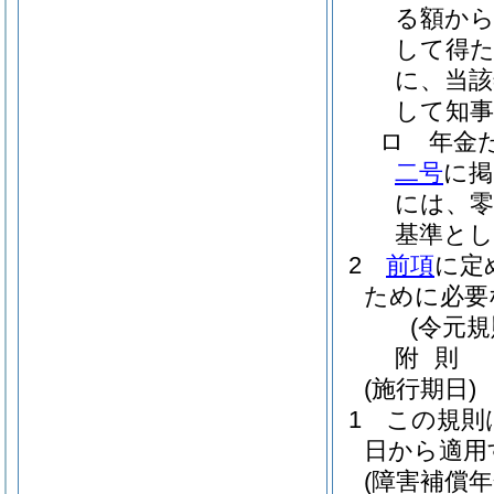
る額か
して得
に、当該
して知事
ロ
年金
二号
に掲
には、零
基準と
2
前項
に定
ために必要
(令元
附
則
(施行期日)
1
この規則
日から適用
(障害補償