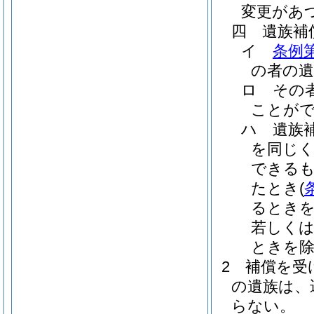
変更があ
四
遺族補
イ
条例
の者の遺
ロ
その
ことが
ハ
遺族
を同じ
できる
たとき
(
るときを
若しく
ときを除
2
補償を受
の遺族は、
らない。