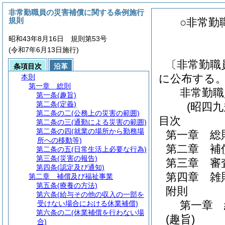
非常勤職員の災害補償に関する条例施行
規則
○非常勤
昭和43年8月16日 規則第53号
(令和7年6月13日施行)
〔非常勤職
条項目次
沿革
に公布する
本則
第一章
総則
非常勤職
第一条
(趣旨)
第二条
(定義)
(昭四
第二条の二
(公務上の災害の範囲)
目次
第二条の三
(通勤による災害の範囲)
第二条の四
(就業の場所から勤務場
第一章
総
所への移動等)
第二章
補
第二条の五
(日常生活上必要な行為)
第三条
(災害の報告)
第三章
審
第四条
(認定及び通知)
第四章
雑
第二章
補償及び福祉事業
第五条
(療養の方法)
附則
第六条
(給与その他の収入の一部を
第一章
受けない場合における休業補償)
第六条の二
(休業補償を行わない場
(趣旨)
合)