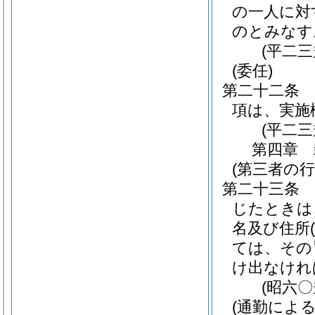
の一人に対
のとみなす
(平二
(委任)
第二十二条
項は、実施
(平二
第四章
(第三者の
第二十三条
じたときは
名及び住所
ては、その
け出なけれ
(昭六
(通勤によ