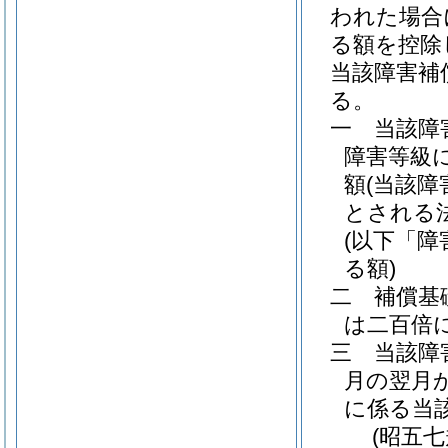
われた場合
る額を控除
当該障害補
る。
一
当該障
障害等級
額
(当該
とされる
(以下「障
る額)
二
補償基
は二百倍
三
当該障
月の翌月
に係る当
(昭五