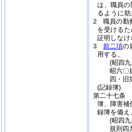
は、職員の
るように助
2
職員の勤
を受けるた
証明しなけ
3
前二項
の
用する。
(昭四
昭六〇
四・旧
(記録簿)
第二十七条
簿、障害補
録簿を備え
(昭四
規則四