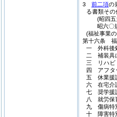
3
前二項
の
る書類その
(昭四
昭六〇
(福祉事業の
第十六条
一
外科後
二
補装具
三
リハビ
四
アフタ
五
休業援
六
在宅介
七
奨学援
八
就労保
九
傷病特
十
障害特