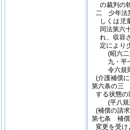
の裁判の
二
少年法
しくは児
同法第六
れ、収容
定により
(昭六
九・平
令六規
(介護補償に
第六条の三
する状態の
(平八
(補償の請求
第七条
補
変更を受け