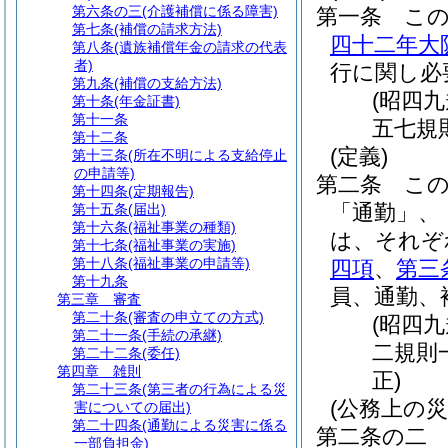
第六条の三
(介護補償に係る障害)
第一条
こ
第七条
(補償の請求方法)
四十二年大
第八条
(遺族補償年金の請求の代表
者)
行に関し必
第九条
(補償の支給方法)
(昭四
第十条
(年金証書)
第十一条
五七規
第十二条
(定義)
第十三条
(所在不明による支給停止
の申請等)
第二条
こ
第十四条
(定期報告)
「通勤」、
第十五条
(届出)
第十六条
(福祉事業の種類)
は、それぞ
第十七条
(福祉事業の実施)
第十八条
(福祉事業の申請等)
四項
、
第三
第十九条
員、通勤、
第三章
審査
第二十条
(審査の申立ての方式)
(昭四
第二十一条
(手続の承継)
二規則
第二十二条
(委任)
第四章
雑則
正)
第二十三条
(第三者の行為による災
(公務上の災
害についての届出)
第二十四条
(通勤による災害に係る
第二条の二
一部負担金)