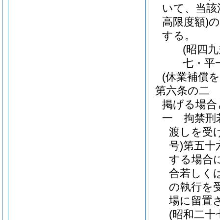
いて、当該
高限度額)
の
する。
(昭四
七・平
(休業補償
第六条の二
掲げる場合
一
拘禁刑
渡しを受
号)
第五十
する場合
合若しく
の執行を
場に留置
(昭和二十