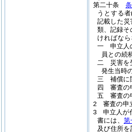
第二十条
条
うとする者
記載した災
類、記録そ
ければなら
一
申立人
員との続
二
災害を
発生当時
三
補償に
四
審査の
五
審査の
2
審査の申
3
申立人が
書には、
第
及び住所を