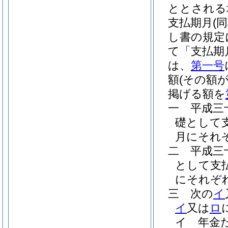
ととされる
支払期月
(
し書の規定
て「支払期
は、
第一号
額
(その額
掲げる額を
一
平成三
礎として
月にそれ
二
平成三
として支
にそれぞ
三
次の
イ
イ
又は
ロ
イ
年金