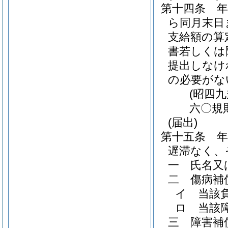
第十四条
ら同月末日
支給額の算
書若しくは
提出しなけ
の必要がな
(昭四
六〇規
(届出)
第十五条
遅滞なく、
一
氏名又
二
傷病補
イ
当該
ロ
当該
三
障害補