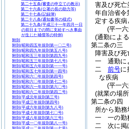
害及び死亡
第二十五条
(審査の申立ての教示)
第二十六条
(公署の長の助力等)
年自治省令
第二十七条
(記録簿)
第二十八条
(通知書等の様式)
定する疾病
第二十九条
(平成三十一年四月一日
(平一
の前日までの間に支給すべき事由
が生じた補償等の特例)
(通勤によ
附則
第二条の三
附則
(昭和四五年規則第一〇二号)
附則
(昭和四九年規則第五八号)
障害及び死
附則
(昭和五三年規則第四九号)
一
通勤に
附則
(昭和五三年規則第七八号)
附則
(昭和五六年規則第一一号)
二
前号
に
附則
(昭和五七年規則第一四号)
な疾病
附則
(昭和六〇年規則第四号)
附則
(昭和六〇年規則第七二号)
(平一
附則
(昭和六一年規則第六〇号)
附則
(昭和六二年規則第四二号)
(就業の場
附則
(平成元年規則第三号)
第二条の四
附則
(平成三年規則第四号)
附則
(平成六年規則第九八号)
所から勤務
附則
(平成七年規則第七〇号)
一
一の勤
附則
(平成八年規則第六三号)
附則
(平成一〇年規則第八一号)
二
次に掲
附則
(平成一二年規則第一七号)