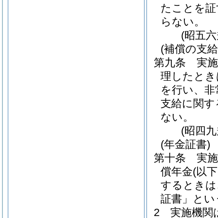
たことを証
らない。
(昭五
(補償の支給
第九条
実
理したとき
を行い、非
支給に関す
ない。
(昭四
(年金証書)
第十条
実
償年金
(以
するときは
証書」とい
2
実施機関