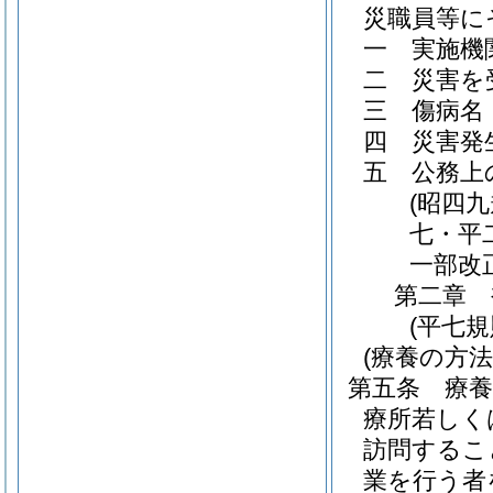
災職員等に
一
実施機
二
災害を
三
傷病名
四
災害発
五
公務上
(昭四
七・平
一部改
第二章
(平七
(療養の方法
第五条
療
療所若しく
訪問するこ
業を行う者