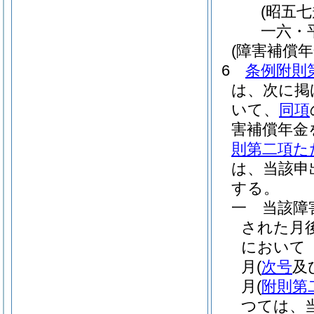
(昭五
一六・
(障害補償
6
条例附則
は、次に掲
いて、
同項
害補償年金
則第二項た
は、当該申
する。
一
当該障
された月
において
月
(
次号
及
月
(
附則第
つては、