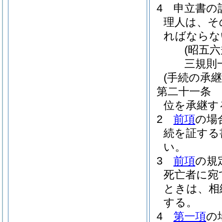
4
申立書の
理人は、そ
ればならな
(昭五
三規則
(手続の承継
第二十一条
位を承継す
2
前項
の場
続を証する
い。
3
前項
の規
死亡者に宛
ときは、相
する。
4
第一項
の