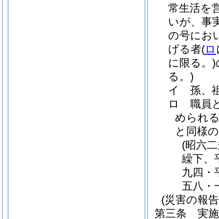
常生活を
いが、事
の号にお
げる者
(
ロ
に限る。)
る。)
イ
孫、
ロ
職員
められる
と同様
(昭六
繰下、
九四・
五八・
(災害の報告
第三条
実