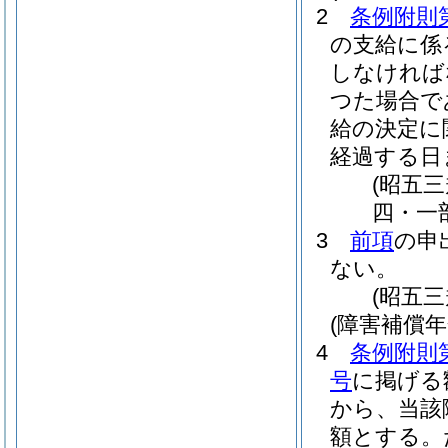
2
条例附則
の支給に係
しなければ
つた場合で
給の決定に
経過する日
(昭五
四・一
3
前項
の申
ない。
(昭五
(障害補償
4
条例附則
号
に掲げる
から、当該
額とする。