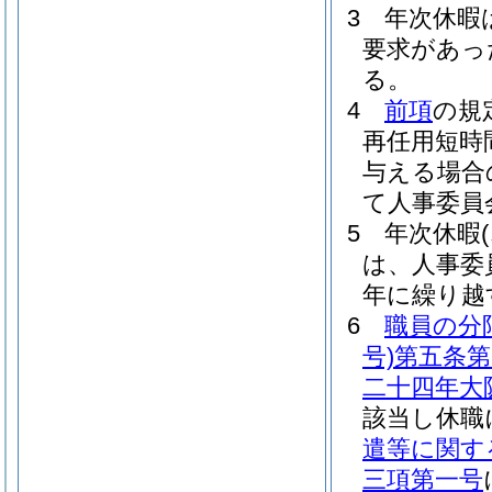
3
年次休暇
要求があっ
る。
4
前項
の規
再任用短時
与える場合
て人事委員
5
年次休暇
は、人事委
年に繰り越
6
職員の分
号)
第五条第
二十四年大
該当し休職
遣等に関す
三項第一号