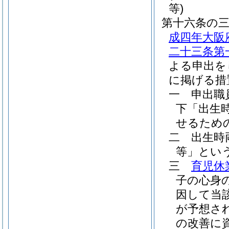
等)
第十六条の
成四年大阪
二十三条第
よる申出を
に掲げる措
一
申出職
下「出生
せるため
二
出生時
等」という
三
育児休
子の心身
因して当
が予想さ
の改善に