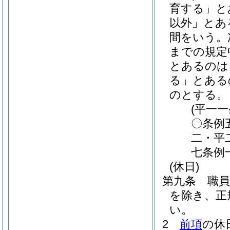
育する」と
以外」とあ
間をいう。
までの規定
とあるのは
る」とある
のとする。
(平一
〇条例
二・平
七条例
(休日)
第九条
職
を除き、正
い。
2
前項
の休