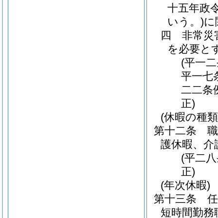
十五年政
いう。)
に
四
非常災
を必要と
(平一
平一七
二二条
正)
(休暇の種類
第十二条
護休暇、介
(平二
正)
(年次休暇)
第十三条
短時間勤務