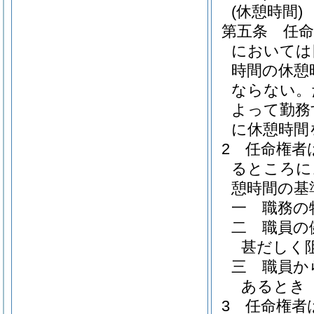
(休憩時間)
第五条
任
においては
時間の休憩
ならない。
よって勤務
に休憩時間
2
任命権者
るところに
憩時間の基
一
職務の
二
職員の
甚だしく
三
職員か
あるとき
3
任命権者