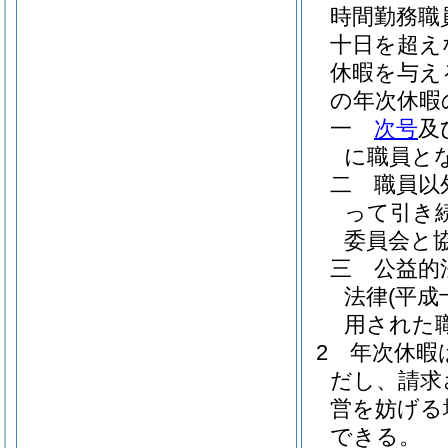
時間勤務職
十日を超え
休暇を与え
の年次休暇
一
次号
及
に職員と
二
職員以
って引き
委員会と
三
公益的
法律
(平成
用された
2
年次休暇
だし、請求
営を妨げる
できる。