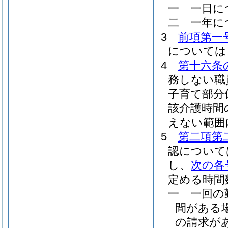
一
一日に
二
一年に
3
前項第一
については
4
第十六条
務しない職
子育て部分
該介護時間
えない範囲
5
第二項第
認について
し、
次の各
定める時間
一
一回の
間がある
の請求が