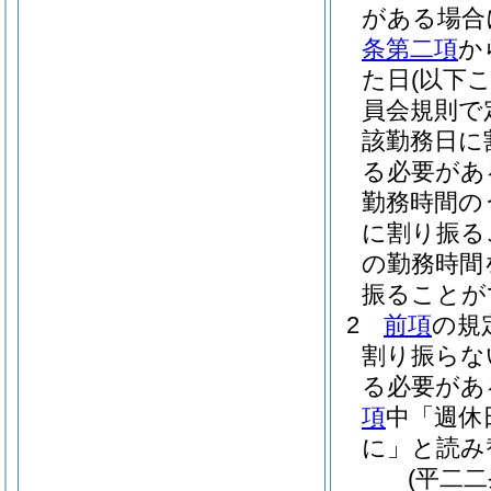
がある場合
条第二項
か
た日
(以下
員会規則で
該勤務日に
る必要があ
勤務時間の
に割り振る
の勤務時間
振ることが
2
前項
の規
割り振らな
る必要があ
項
中「週休
に」と読み
(平二