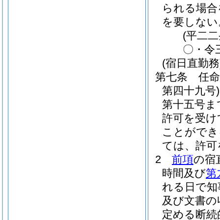
られる場合
を要しない
(平二
〇・令
(宿日直勤務
第七条
任
第四十九号)
第十五号ま
許可を受け
ことができ
ては、許可
2
前項
の宿
時間及び
第
れる日で知
及び文書の
定める断続