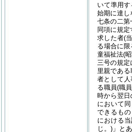
いて準用す
始期に達し
七条の二第
同項に規定
求した者
(
る場合に限
童福祉法
(
三号の規定
里親である
者として人
る職員
(職
時から翌日
において同
できるもの
における当
じ。)
」と