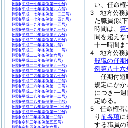
い、任命権
附則
(平成一七年条例第一七号)
附則
(平成一七年条例第九六号)
3
地方公務
附則
(平成一七年条例第一〇三号)
附則
(平成一七年条例第一四九号)
た職員
(以
附則
(平成一九年条例第一五号)
時間は、
第
附則
(平成一九年条例第九三号)
附則
(平成二〇年条例第五六号)
間を超えな
附則
(平成二〇年条例第六五号)
十一時間ま
附則
(平成二一年条例第九号)
附則
(平成二一年条例第一一号)
4
地方公務
附則
(平成二二年条例第六号)
般職の任期
附則
(平成二二年条例第八号)
附則
(平成二二年条例第五一号)
例第八十六
附則
(平成二二年条例第五二号)
「任期付短
附則
(平成二四年条例第八七号)
附則
(平成二四年条例第九〇号)
規定にかか
附則
(平成二六年条例第一〇号)
附則
(平成二七年条例第九二号)
につき一週
附則
(平成二八年条例第一二号)
定める。
附則
(平成二八年条例第一七号)
附則
(平成二八年条例第一〇七号)
5
任命権者
附則
(平成三一年条例第一〇号)
り
前各項
に
附則
(令和二年条例第一〇号)
附則
(令和三年条例第五五号)
する職員の
附則
(令和四年条例第六号)