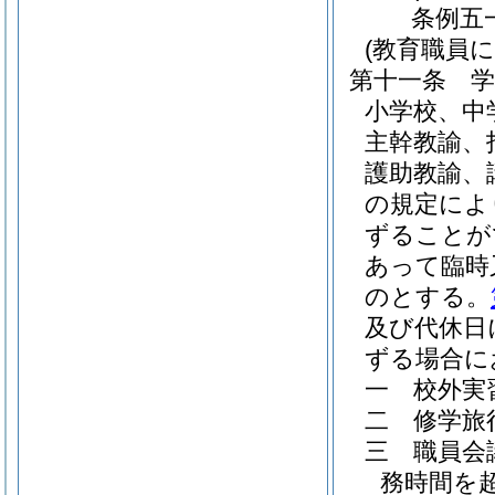
条例五
(教育職員
第十一条
学
小学校、中
主幹教諭、
護助教諭、
の規定によ
ずることが
あって臨時
のとする。
及び代休日
ずる場合に
一
校外実
二
修学旅
三
職員会
務時間を