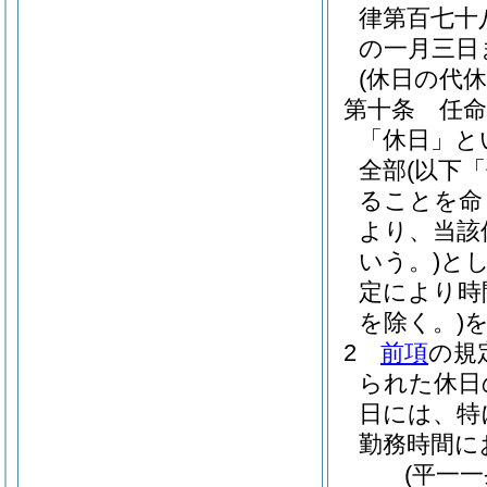
律第百七十
の一月三日
(休日の代休
第十条
任
「休日」と
全部
(以下
ることを命
より、当該
いう。)
と
定により時
を除く。)
2
前項
の規
られた休日
日には、特
勤務時間に
(平一