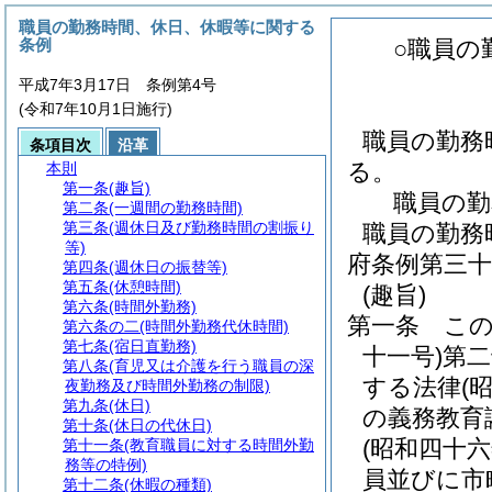
職員の勤務時間、休日、休暇等に関する
条例
○職員の
平成7年3月17日 条例第4号
(令和7年10月1日施行)
職員の勤務
条項目次
沿革
る。
本則
第一条
(趣旨)
職員の勤
第二条
(一週間の勤務時間)
第三条
(週休日及び勤務時間の割振り
職員の勤務
等)
府条例第三十
第四条
(週休日の振替等)
第五条
(休憩時間)
(趣旨)
第六条
(時間外勤務)
第一条
こ
第六条の二
(時間外勤務代休時間)
第七条
(宿日直勤務)
十一号)
第二
第八条
(育児又は介護を行う職員の深
する法律
(
夜勤務及び時間外勤務の制限)
第九条
(休日)
の義務教育
第十条
(休日の代休日)
(昭和四十
第十一条
(教育職員に対する時間外勤
務等の特例)
員並びに市
第十二条
(休暇の種類)