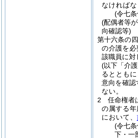
なければな
(令七
(配偶者等
向確認等)
第十六条の
の介護を必
該職員に対
(以下「介
るとともに
意向を確認
ない。
2
任命権者
の属する年
において、
(令七
下・一