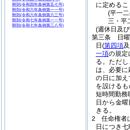
に定めるこ
附則
(令和四年条例第五七号)
附則
(令和六年条例第一一号)
(平一
附則
(令和六年条例第六三号)
三・平
附則
(令和七年条例第一一号)
附則
(令和七年条例第三八号)
(週休日及
第三条
日
日
(
第四項
及
一項
の規定
る。
ただし
は、必要に
の日に加え
を設けるも
短時間勤務
日から金曜
きる。
2
任命権者
日につき七