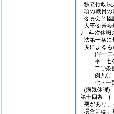
独立行政法
項の職員の
委員会と協
人事委員会
7
年次休暇
法第一条に
度によるも
(平一
平一七
二〇条
例九〇
七・一
(病気休暇)
第十四条
要があり、
場合には、