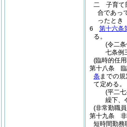
二
子育て
合であっ
ったとき
6
第十六条
る。
(令二
七条例
(臨時的任用
第十八条
条
までの規
て定める。
(平二
繰下、
(非常勤職
第十九条
非
短時間勤務