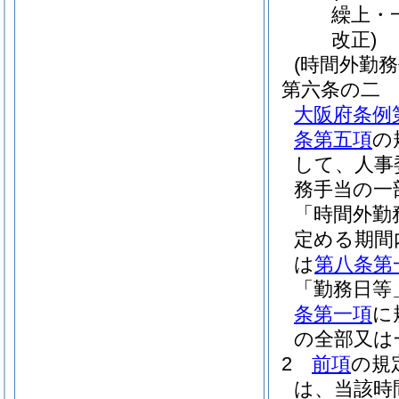
繰上・
改正)
(時間外勤務
第六条の二
大阪府条例
条第五項
の
して、人事
務手当の一
「時間外勤
定める期間
は
第八条第
「勤務日等
条第一項
に
の全部又は
2
前項
の規
は、当該時