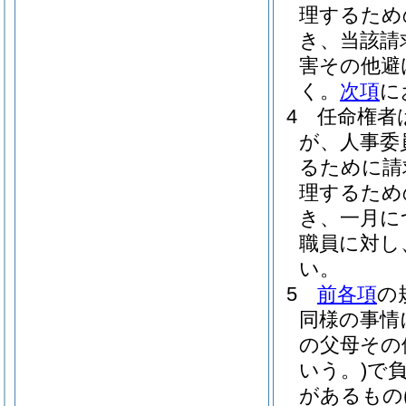
理するため
き、当該請
害その他避
く。
次項
に
4
任命権者
が、人事委
るために請
理するため
き、一月に
職員に対し
い。
5
前各項
の
同様の事情
の父母その
いう。)
で
があるもの