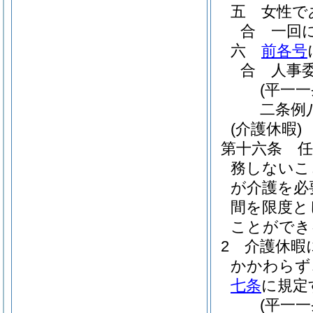
五
女性で
合 一回
六
前各号
合 人事
(平一
二条例
(介護休暇)
第十六条
務しないこ
が介護を必
間を限度と
ことができ
2
介護休暇
かかわらず
七条
に規定
(平一