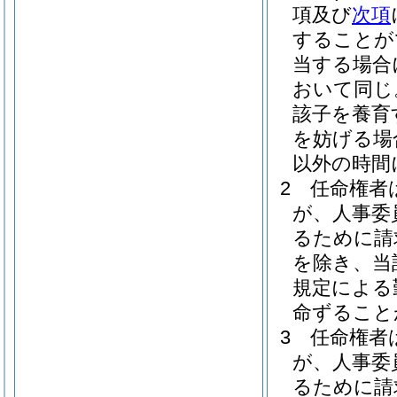
項及び
次項
することが
当する場合
おいて同じ
該子を養育
を妨げる場
以外の時間
2
任命権者
が、人事委
るために請
を除き、当
規定による
命ずること
3
任命権者
が、人事委
るために請