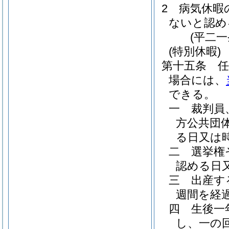
2
病気休暇
ないと認め
(平二
(特別休暇)
第十五条
場合には、
できる。
一
裁判員
方公共団
る日又は
二
選挙権
認める日
三
出産す
週間を経
四
生後一
し、一の