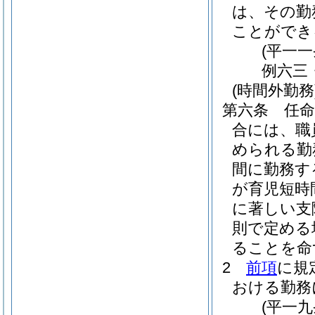
は、その勤
ことができ
(平一
例六三
(時間外勤務
第六条
任
合には、職
められる勤
間に勤務す
が育児短時
に著しい支
則で定める
ることを命
2
前項
に規
おける勤務
(平一