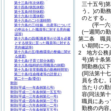
第十三条
(年次休暇)
三十五号)
第
第十四条
(病気休暇)
う。)
の勤
第十五条
(特別休暇)
第十六条
(介護休暇)
のとする。
第十六条の二
(介護時間)
(平一
第十六条の三
(妊娠、出産等について
の申出をした職員等に対する意向確
(一週間の勤
認等)
第二条
職
第十六条の四
(配偶者等が介護を必要
とする状況に至った職員等に対する
い期間につ
意向確認等)
2
地方公務
第十六条の五
(勤務環境の整備に関す
る措置)
号)
第十条
第十七条
(子育て部分休暇)
第十八条
(臨時的任用職員の休暇)
間勤務
(以
第十九条
(非常勤職員の勤務時間等)
(同法第十
第二十条
(任命権者等の読替え)
第二十一条
(委任)
員を含む。
附則
当たりの勤
附則
(平成一一年条例第七号)
附則
(平成一二年条例第一五五号)
容
(同法第
附則
(平成一三年条例第七一号)
職員にあっ
附則
(平成一四年条例第一三号)
附則
(平成一六年条例第一二号)
勤務の内容
附則
(平成一六年条例第五五号)