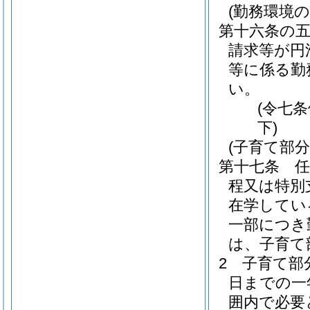
(勤務環境
第十六条の
請求等が円
等に係る勤
い。
(令七
下)
(子育て部分
第十七条
程又は特別
在学してい
一部につき
は、子育て
2
子育て部
日までの一
囲内で必要