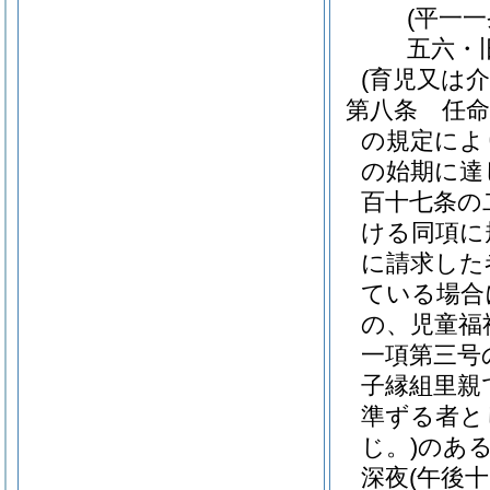
(平一
五六・
(育児又は
第八条
任
の規定によ
の始期に達
百十七条の
ける同項に
に請求した
ている場合
の、児童福
一項第三号
子縁組里親
準ずる者と
じ。)
のあ
深夜
(午後