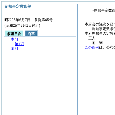
副知事定数条例
○副知事定数
昭和23年6月7日 条例第45号
本府会の議決を経
(昭和25年5月1日施行)
副知事定数条
本府副知事の定数
条項目次
沿革
三人
本則
附
則
第1項
この条例
は、公布
附則