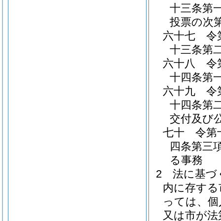
十三条第
投票の次
六十七
令
十三条第
六十八
令
十四条第
六十九
令
十四条第
交付及び
七十
令第
四条第三
る事務
2
法に基づ
内に存する
っては、個
又は市が法