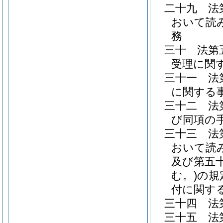
二十九
法
おいて読
務
三十
法第
受理に関
三十一
法
に関する
三十二
法
び同項の
三十三
法
おいて読
及び第五
む。)
の規
付に関す
三十四
法
三十五
法