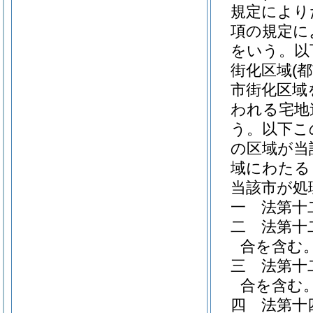
規定により
項の規定に
をいう。以
街化区域
(
市街化区域
われる宅地
う。以下こ
の区域が当
域にわたる
当該市が処
一
法第十
二
法第十
合を含む。
三
法第十
合を含む。
四
法第十