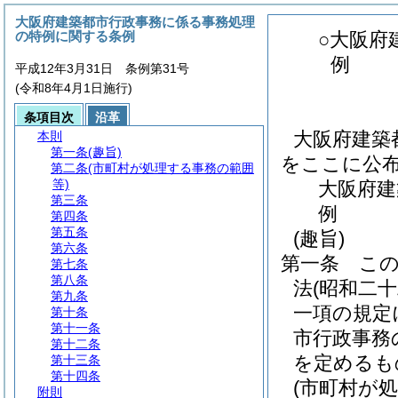
大阪府建築都市行政事務に係る事務処理
の特例に関する条例
○大阪府
例
平成12年3月31日 条例第31号
(令和8年4月1日施行)
条項目次
沿革
大阪府建築
本則
第一条
(趣旨)
をここに公
第二条
(市町村が処理する事務の範囲
等)
大阪府建
第三条
例
第四条
第五条
(趣旨)
第六条
第一条
こ
第七条
第八条
法
(昭和二
第九条
一項の規定
第十条
第十一条
市行政事務
第十二条
を定めるも
第十三条
第十四条
(市町村が
附則