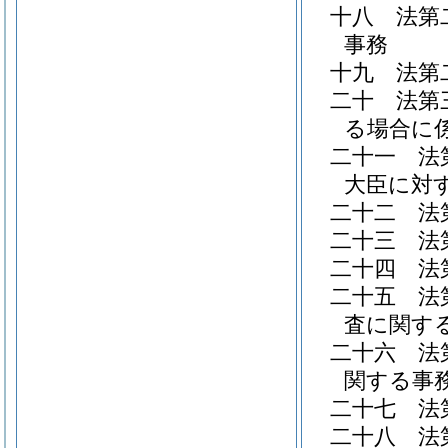
十八
法第
事務
十九
法第
二十
法第
る場合に
二十一
法
大臣に対
二十二
法
二十三
法
二十四
法
二十五
法
査に関す
二十六
法
関する事
二十七
法
二十八
法