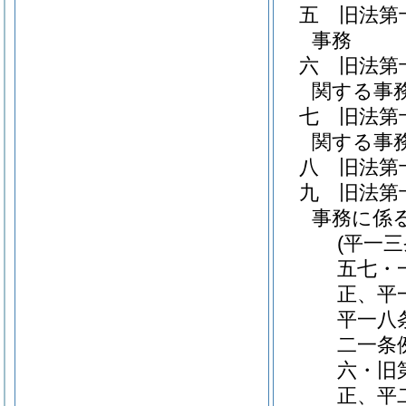
五
旧法第
事務
六
旧法第
関する事
七
旧法第
関する事
八
旧法第
九
旧法第
事務に係
(平一
五七・
正、平
平一八
二一条
六・旧
正、平