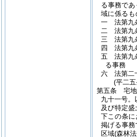
る事務であ
域に係るも
一
法第九
二
法第九
三
法第九
四
法第九
五
法第九
る事務
六
法第二
(平二
第五条
宅
九十一号。
及び特定盛
下この条に
掲げる事務
区域
(森林法