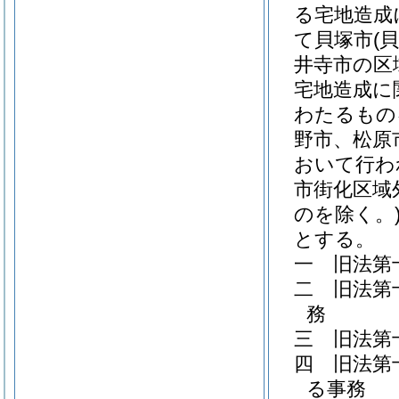
る宅地造成
て貝塚市
(貝
井寺市の区
宅地造成に
わたるもの
野市、松原
おいて行わ
市街化区域
のを除く。
とする。
一
旧法第
二
旧法第
務
三
旧法第
四
旧法第
る事務