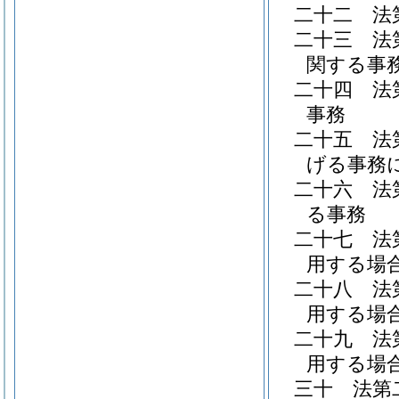
二十二
法
二十三
法
関する事
二十四
法
事務
二十五
法
げる事務
二十六
法
る事務
二十七
法
用する場
二十八
法
用する場
二十九
法
用する場
三十
法第