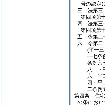
号の認定
三
法第三
第四項第
四
法第三
第四項第
五
令第二
六
令第二
(平一
一七条
条例六
八二・
六・平
四・平
二条例
第四条
住宅
の条におい