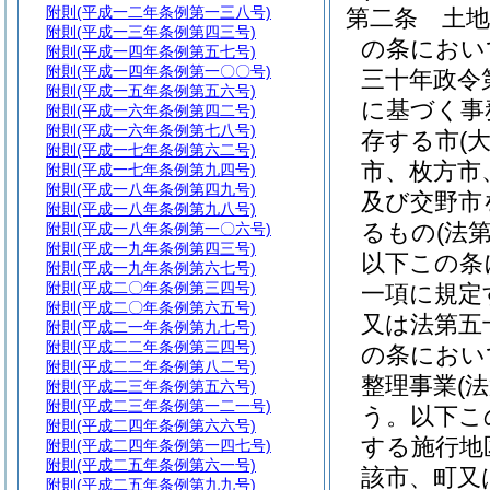
附則
(平成一二年条例第一三八号)
第二条
土地
附則
(平成一三年条例第四三号)
の条におい
附則
(平成一四年条例第五七号)
附則
(平成一四年条例第一〇〇号)
三十年政令
附則
(平成一五年条例第五六号)
に基づく事
附則
(平成一六年条例第四二号)
附則
(平成一六年条例第七八号)
存する市
(
附則
(平成一七年条例第六二号)
市、枚方市
附則
(平成一七年条例第九四号)
附則
(平成一八年条例第四九号)
及び交野市
附則
(平成一八年条例第九八号)
るもの
(法
附則
(平成一八年条例第一〇六号)
附則
(平成一九年条例第四三号)
以下この条
附則
(平成一九年条例第六七号)
附則
(平成二〇年条例第三四号)
一項に規定
附則
(平成二〇年条例第六五号)
又は法第五
附則
(平成二一年条例第九七号)
附則
(平成二二年条例第三四号)
の条におい
附則
(平成二二年条例第八二号)
整理事業
(
附則
(平成二三年条例第五六号)
附則
(平成二三年条例第一二一号)
う。以下こ
附則
(平成二四年条例第六六号)
する施行地
附則
(平成二四年条例第一四七号)
附則
(平成二五年条例第六一号)
該市、町又
附則
(平成二五年条例第九九号)