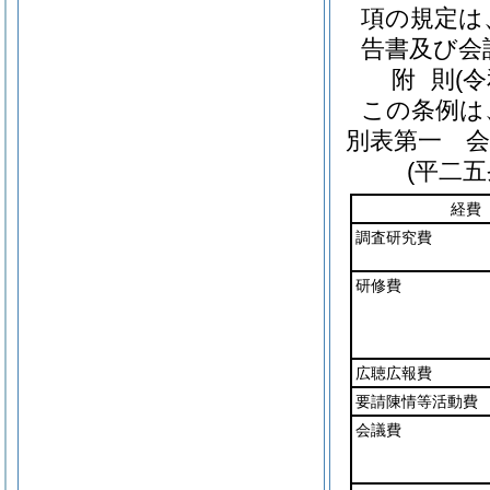
項の規定は
告書及び会
附
則
(
この条例は
別表第一
会派
(平二
経費
調査研究費
研修費
広聴広報費
要請陳情等活動費
会議費