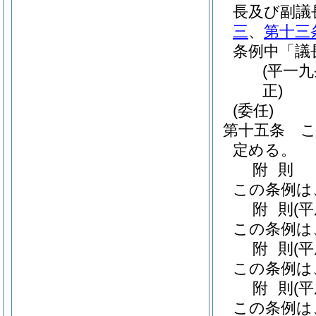
長及び副議
三
、
第十三
条例中「議
(平一
正)
(委任)
第十五条
定める。
附
則
この条例は
附
則
(
この条例は
附
則
(
この条例は
附
則
(
この条例は