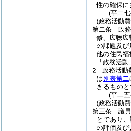
性の確保に
(平二
(政務活動
第二条
政
修、広聴広
の課題及び
他の住民福
「政務活動
2
政務活動
は
別表第二
きるものと
(平二
(政務活動費
第三条
議
とであり、
の評価及び