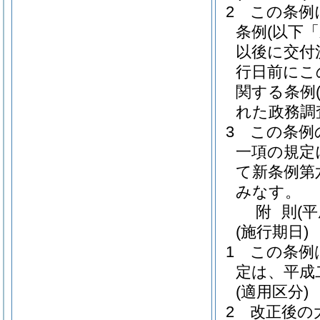
2
この条例
条例
(以下
以後に交付
行日前にこ
関する条例
れた政務調
3
この条例
一項の規定
て新条例第
みなす。
附
則
(
(施行期日)
1
この条例
定は、平成
(適用区分)
2
改正後の