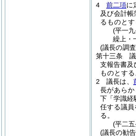
4
前二項
に
及び会計帳
るものとす
(平一
繰上・
(議長の調査
第十三条
支報告書及
ものとする
2
議長は、
長があらか
下「学識経
任する議員
る。
(平二
(議長の勧告