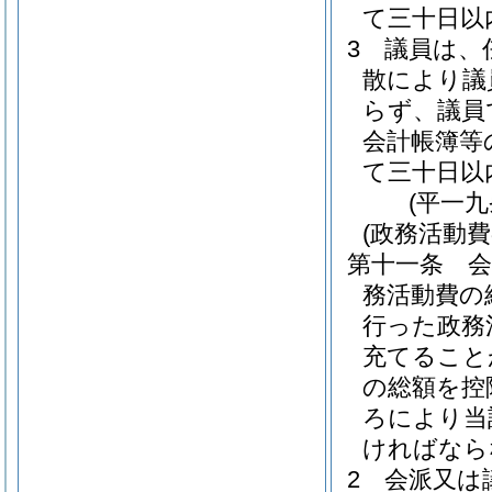
て三十日以
3
議員は、
散により議
らず、議員
会計帳簿等
て三十日以
(平一
(政務活動費
第十一条
務活動費の
行った政務
充てること
の総額を控
ろにより当
ければなら
2
会派又は