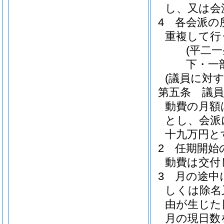
し、又は会
4
各会派の
重複して行
(平二
下・一
(議員に対
第五条
議員
動費の月額
とし、会派
十九万円と
2
任期開始
動費は交付
3
月の途中
しくは除名
由が生じた
月の現日数