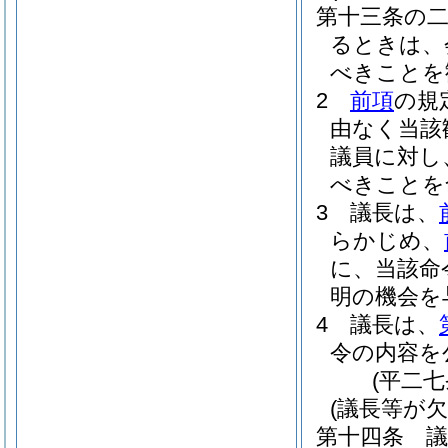
第十三条の
るときは、
べきことを
2
前項
の規
由なく当該
議員に対し
べきことを
3
議長は、
らかじめ、
に、当該命
明の機会を
4
議長は、
令の内容を
(平二
(議長等が
第十四条