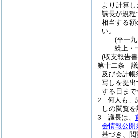
より計算し
議長が規程
相当する額
い。
(平一
繰上・
(収支報告
第十二条
及び会計帳
写しを提出
する日まで
2
何人も、
しの閲覧を
3
議長は、
会情報公開
基づき、閲