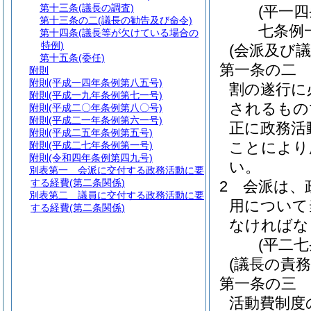
第十三条
(議長の調査)
(平一
第十三条の二
(議長の勧告及び命令)
七条例
第十四条
(議長等が欠けている場合の
特例)
(会派及び議
第十五条
(委任)
第一条の二
附則
附則
(平成一四年条例第八五号)
割の遂行に
附則
(平成一九年条例第七一号)
されるもの
附則
(平成二〇年条例第八〇号)
附則
(平成二一年条例第六一号)
正に政務活
附則
(平成二五年条例第五号)
ことにより
附則
(平成二七年条例第一号)
附則
(令和四年条例第四九号)
い。
別表第一
会派に交付する政務活動に要
する経費(第二条関係)
2
会派は、
別表第二
議員に交付する政務活動に要
用について
する経費(第二条関係)
なければな
(平二
(議長の責務
第一条の三
活動費制度