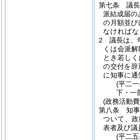
第七条
議
派結成届の
の月額並び
なければな
2
議長は、
くは会派解
とき若しく
の交付を辞
に知事に通
(平二
下・一
(政務活動費
第八条
知
ついて、政
表者及び議
(平二