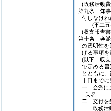
(政務活動費
第九条
知
付しなけれ
(平二
(収支報告
第十条
会
の透明性を
げる事項を
(以下「収
で定める書
とともに、
十日までに
一
会派に
氏名
二
交付を
三
政務活