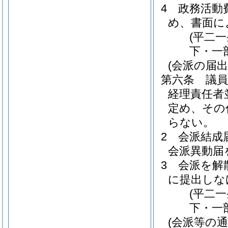
4
政務活動
め、書面に
(平二
下・一
(会派の届出
第六条
議
経理責任者
定め、その
らない。
2
会派結成
会派異動届
3
会派を解
に提出しな
(平二
下・一
(会派等の通