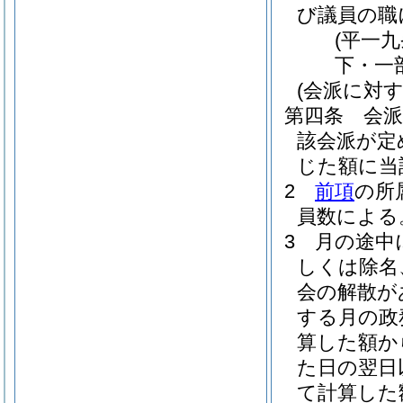
び議員の職
(平一
下・一
(会派に対
第四条
会
該会派が定
じた額に当
2
前項
の所
員数による
3
月の途中
しくは除名
会の解散が
する月の政
算した額か
た日の翌日
て計算した