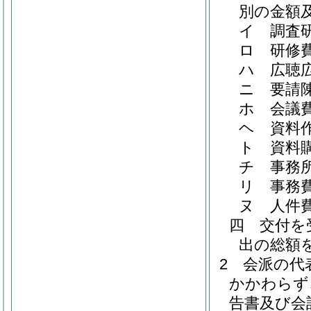
別の金額
イ
調査
ロ
研修
ハ
広聴
ニ
要請
ホ
会議
ヘ
資料
ト
資料
チ
事務
リ
事務
ヌ
人件
四
交付を
出の総額
2
会派の代
かかわらず
告書及び会