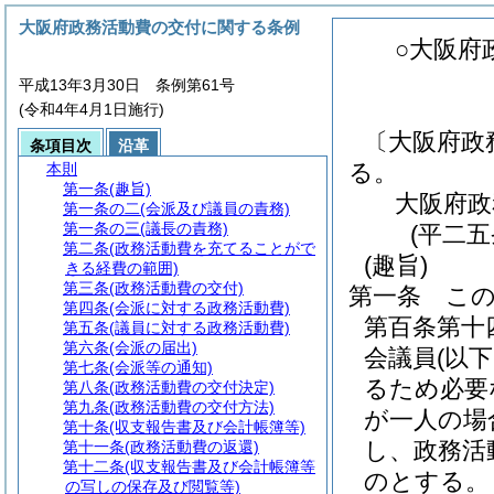
大阪府政務活動費の交付に関する条例
○大阪府
平成13年3月30日 条例第61号
(令和4年4月1日施行)
〔大阪府政
条項目次
沿革
る。
本則
第一条
(趣旨)
大阪府政
第一条の二
(会派及び議員の責務)
第一条の三
(議長の責務)
(平二
第二条
(政務活動費を充てることがで
(趣旨)
きる経費の範囲)
第三条
(政務活動費の交付)
第一条
こ
第四条
(会派に対する政務活動費)
第百条第十
第五条
(議員に対する政務活動費)
第六条
(会派の届出)
会議員
(以
第七条
(会派等の通知)
るため必要
第八条
(政務活動費の交付決定)
第九条
(政務活動費の交付方法)
が一人の場
第十条
(収支報告書及び会計帳簿等)
し、政務活
第十一条
(政務活動費の返還)
第十二条
(収支報告書及び会計帳簿等
のとする。
の写しの保存及び閲覧等)