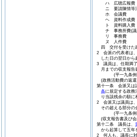
ハ
広聴広報費
ニ
要請陳情等
ホ
会議費
ヘ
資料作成費
ト
資料購入費
チ
事務所費
(
リ
事務費
ヌ
人件費
四
交付を受けた
2
会派の代表者は
した日の翌日から
3
議員は、任期満
月までの収支報告
(平一九条
(政務活動費の返還
第十一条
会派又は
条
に規定する政務
り当該残余の額に
2
会派又は議員は
その超える部分の
(平一九条
(収支報告書及び
第十二条
議長は、
から起算して五年
2
何人も、議長に