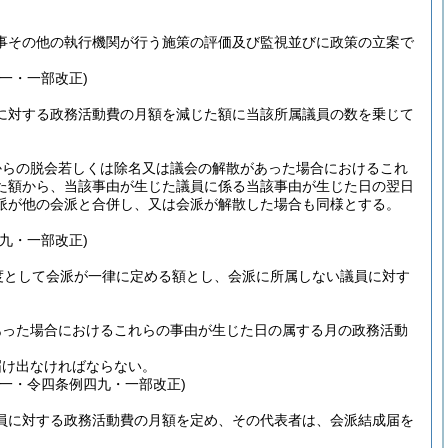
事その他の執行機関が行う施策の評価及び監視並びに政策の立案で
一・一部改正)
に対する政務活動費の月額を減じた額に当該所属議員の数を乗じて
からの脱会若しくは除名又は議会の解散があった場合におけるこれ
た額から、当該事由が生じた議員に係る当該事由が生じた日の翌日
派が他の会派と合併し、又は会派が解散した場合も同様とする。
。
九・一部改正)
度として会派が一律に定める額とし、会派に所属しない議員に対す
あった場合におけるこれらの事由が生じた日の属する月の政務活動
届け出なければならない。
一・令四条例四九・一部改正)
員に対する政務活動費の月額を定め、その代表者は、会派結成届を