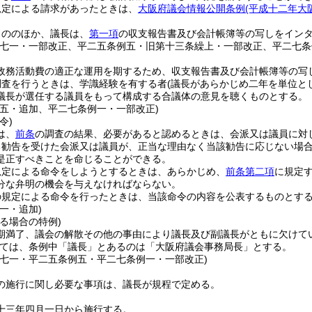
規定による請求があったときは、
大阪府議会情報公開条例
(平成十二年大
もののほか、議長は、
第一項
の収支報告書及び会計帳簿等の写しをイン
例七一・一部改正、平二五条例五・旧第十三条繰上・一部改正、平二七条
政務活動費の適正な運用を期するため、収支報告書及び会計帳簿等の写
調査を行うときは、学識経験を有する者
(議長があらかじめ二年を単位と
議長が選任する議員をもって構成する合議体の意見を聴くものとする。
例五・追加、平二七条例一・一部改正)
令)
は、
前条
の調査の結果、必要があると認めるときは、会派又は議員に対
る勧告を受けた会派又は議員が、正当な理由なく当該勧告に応じない場
是正すべきことを命じることができる。
規定による命令をしようとするときは、あらかじめ、
前条第二項
に規定
分な弁明の機会を与えなければならない。
の規定による命令を行ったときは、当該命令の内容を公表するものとす
一・追加)
る場合の特例)
期満了、議会の解散その他の事由により議長及び副議長がともに欠けて
ては、条例中「議長」とあるのは「大阪府議会事務局長」とする。
例七一・平二五条例五・平二七条例一・一部改正)
の施行に関し必要な事項は、議長が規程で定める。
十三年四月一日から施行する。