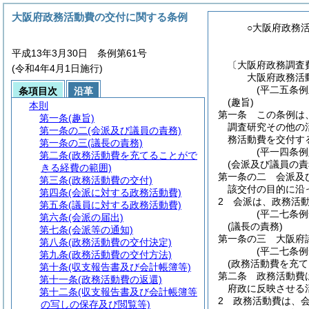
大阪府政務活動費の交付に関する条例
○大阪府政務
平成13年3月30日 条例第61号
〔大阪府政務調査
(令和4年4月1日施行)
大阪府政務活
(平二五条例
条項目次
沿革
(趣旨)
本則
第一条
この条例は
第一条
(趣旨)
調査研究その他の
第一条の二
(会派及び議員の責務)
務活動費を交付す
第一条の三
(議長の責務)
(平一四条
第二条
(政務活動費を充てることがで
(会派及び議員の責
きる経費の範囲)
第一条の二
会派及
第三条
(政務活動費の交付)
該交付の目的に沿
第四条
(会派に対する政務活動費)
2
会派は、政務活
第五条
(議員に対する政務活動費)
(平二七条例
第六条
(会派の届出)
(議長の責務)
第七条
(会派等の通知)
第一条の三
大阪府
第八条
(政務活動費の交付決定)
(平二七条例
第九条
(政務活動費の交付方法)
(政務活動費を充
第十条
(収支報告書及び会計帳簿等)
第二条
政務活動費
第十一条
(政務活動費の返還)
府政に反映させる
第十二条
(収支報告書及び会計帳簿等
2
政務活動費は、
の写しの保存及び閲覧等)