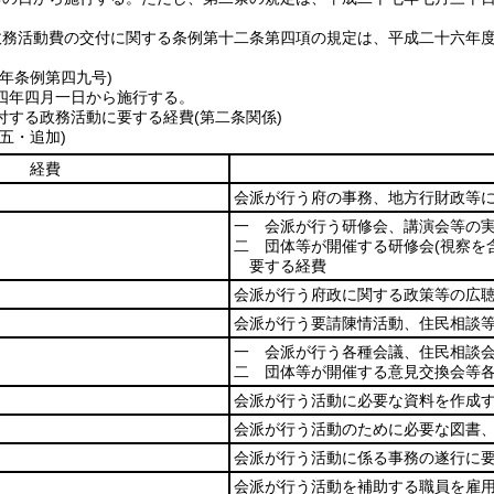
政務活動費の交付に関する条例第十二条第四項の規定は、平成二十六年
四年
条例第四九号)
四年四月一日から施行する。
する政務活動に要する経費(第二条関係)
五・追加)
経費
会派が行う府の事務、地方行財政等
一 会派が行う研修会、講演会等の
二 団体等が開催する研修会
(視察を
要する経費
会派が行う府政に関する政策等の広
会派が行う要請陳情活動、住民相談
一 会派が行う各種会議、住民相談
二 団体等が開催する意見交換会等
会派が行う活動に必要な資料を作成
会派が行う活動のために必要な図書
会派が行う活動に係る事務の遂行に
会派が行う活動を補助する職員を雇