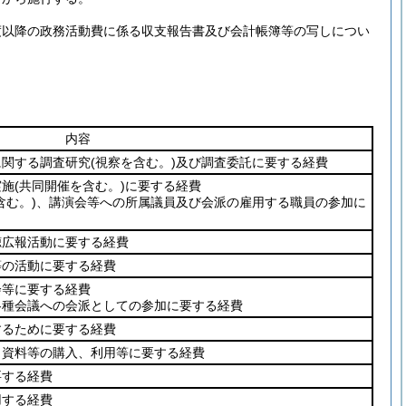
度以降の政務活動費に係る収支報告書及び会計帳簿等の写しについ
内容
に関する調査研究
(視察を含む。)
及び調査委託に要する経費
実施
(共同開催を含む。)
に要する経費
含む。)
、講演会等への所属議員及び会派の雇用する職員の参加に
聴広報活動に要する経費
等の活動に要する経費
会等に要する経費
各種会議への会派としての参加に要する経費
するために要する経費
、資料等の購入、利用等に要する経費
要する経費
用する経費