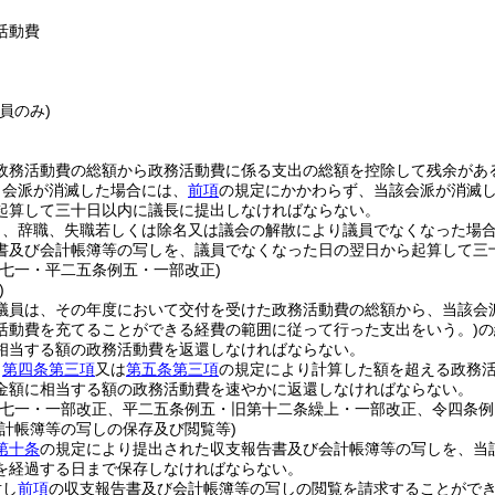
活動費
議員のみ)
政務活動費の総額から政務活動費に係る支出の総額を控除して残余があ
、会派が消滅した場合には、
前項
の規定にかかわらず、当該会派が消滅
起算して三十日以内に議長に提出しなければならない。
了、辞職、失職若しくは除名又は議会の解散により議員でなくなった場
書及び会計帳簿等の写しを、議員でなくなった日の翌日から起算して三
例七一・平二五条例五・一部改正)
)
議員は、その年度において交付を受けた政務活動費の総額から、当該会
活動費を充てることができる経費の範囲に従って行った支出をいう。)
の
相当する額の政務活動費を返還しなければならない。
、
第四条第三項
又は
第五条第三項
の規定により計算した額を超える政務
金額に相当する額の政務活動費を速やかに返還しなければならない。
例七一・一部改正、平二五条例五・旧第十二条繰上・一部改正、令四条例
会計帳簿等の写しの保存及び閲覧等)
第十条
の規定により提出された収支報告書及び会計帳簿等の写しを、当
を経過する日まで保存しなければならない。
対し
前項
の収支報告書及び会計帳簿等の写しの閲覧を請求することがで