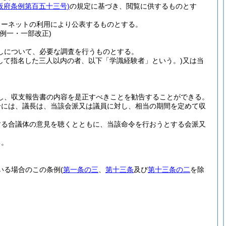
阪府条例第百五十三号)
の規定に基づき、閲覧に供するものとす
ターネットの利用により公表するものとする。
例一・一部改正)
しについて、必要な調査を行うものとする。
して指名した三人以内の者、以下「学識経験者」という。)
又は当
し、収支報告書の内容を是正すべきことを勧告することができる。
合には、議長は、当該会派又は議員に対し、相当の期間を定めて収
する合議体の意見を聴くとともに、当該命令を行おうとする会派又
る。
いる場合のこの条例
(
第一条の三
、
第十三条
及び
第十三条の二
を除