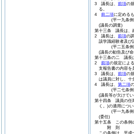
3
議長は、
前項
の
る。
4
前二項
に定める
(平一九条
(議長の調査)
第十三条
議長は、
2
議長は、
前項
の
該学識経験者及び
(平二五条
(議長の勧告及び命
第十三条の二
議長
2
前項
の規定によ
支報告書の内容を
3
議長は、
前項
の
は議員に対し、十
4
議長は、
第二項
(平二七条例
(議長等が欠けてい
第十四条
議員の任
く。)
の適用につい
(平一九条
(委任)
第十五条
この条例
附
則
この条例は、平成