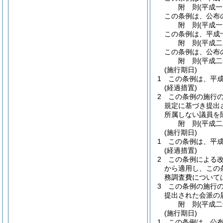
附
則
(平成
この条例は、公布
附
則
(平成
この条例は、平成
附
則
(平成
この条例は、公布
附
則
(平成
(施行期日)
1
この条例は、平
(経過措置)
2
この条例の施行
規定に基づき提出
所属しない議員を
附
則
(平成
(施行期日)
1
この条例は、平
(経過措置)
2
この条例による
から適用し、この
務調査費について
3
この条例の施行
提出された会派の
附
則
(平成
(施行期日)
1
この条例は、公