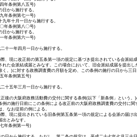
一四年
条例第八五号)
の日から施行する。
一九年
条例第七一号)
十九年十月一日から施行する。
二〇年
条例第八〇号)
の日から施行する。
二一年
条例第六一号)
成二十一年四月一日から施行する。
の際、現に改正前の第五条第一項の規定に基づき提出されている会派結
された会派結成届とみなす。
この場合において、旧会派結成届を提出し
除く。)
に対する政務調査費の月額を定め、この条例の施行の日から三日
二五年
条例第五号)
成二十五年三月一日から施行する。
改正後の大阪府政務活動費の交付に関する条例
(以下「新条例」という。)
条例の施行日前にこの条例による改正前の大阪府政務調査費の交付に関
は、なお従前の例による。
の際、現に提出されている旧条例第五条第一項の規定による会派の届け
届出とみなす。
二七年
条例第一号)
布の日から施行する。
ただし、第二条の規定は、平成二十七年七月三十