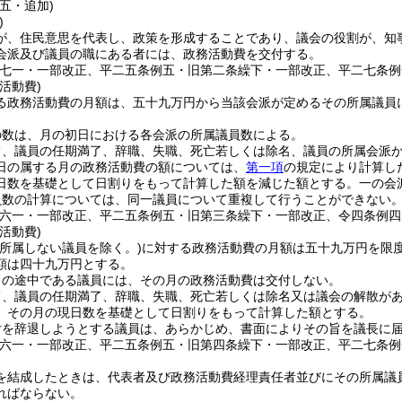
五・追加)
)
が、住民意思を代表し、政策を形成することであり、議会の役割が、知
会派及び議員の職にある者には、政務活動費を交付する。
例七一・一部改正、平二五条例五・旧第二条繰下・一部改正、平二七条例
活動費)
る政務活動費の月額は、五十九万円から当該会派が定めるその所属議員
の数は、月の初日における各会派の所属議員数による。
て、議員の任期満了、辞職、失職、死亡若しくは除名、議員の所属会派
日の属する月の政務活動費の額については、
第一項
の規定により計算し
日数を基礎として日割りをもって計算した額を減じた額とする。
一の会
員数の計算については、同一議員について重複して行うことができない
例六一・一部改正、平二五条例五・旧第三条繰下・一部改正、令四条例四
活動費)
に所属しない議員を除く。)
に対する政務活動費の月額は五十九万円を限
額は四十九万円とする。
月の途中である議員には、その月の政務活動費は交付しない。
て、議員の任期満了、辞職、失職、死亡若しくは除名又は議会の解散が
、その月の現日数を基礎として日割りをもって計算した額とする。
付を辞退しようとする議員は、あらかじめ、書面によりその旨を議長に
例六一・一部改正、平二五条例五・旧第四条繰下・一部改正、平二七条例
を結成したときは、代表者及び政務活動費経理責任者並びにその所属議
ればならない。