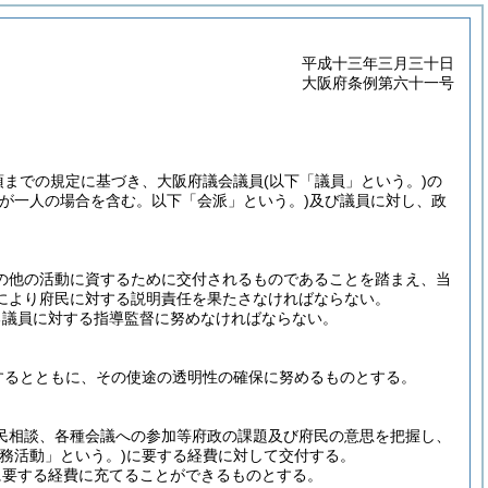
平成十三年三月三十日
大阪府条例第六十一号
項までの規定に基づき、大阪府議会議員
(以下「議員」という。)
の
員が一人の場合を含む。以下「会派」という。)
及び議員に対し、政
の他の活動に資するために交付されるものであることを踏まえ、当
により府民に対する説明責任を果たさなければならない。
る議員に対する指導監督に努めなければならない。
するとともに、その使途の透明性の確保に努めるものとする。
民相談、各種会議への参加等府政の課題及び府民の意思を把握し、
務活動」という。)
に要する経費に対して交付する。
に要する経費に充てることができるものとする。