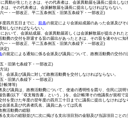
容に異動が生じたときは、その代表者は、会派異動届を議長に提出しな
ときは、その代表者は、会派解散届を議長に提出しなければならない。
例六一・一部改正、平二五条例五・旧第五条繰下・一部改正)
年度四月五日までに、
前条
の規定により会派結成届のあった会派及びそ
通知しなければならない。
中において、会派結成届、会派異動届若しくは会派解散届が提出された
活動費の交付を辞退する旨の届出があったときは、その旨を速やかに知
例六一・一部改正、平二五条例五・旧第六条繰下・一部改正)
決定)
条
の規定による通知に係る会派及び議員について、政務活動費の交付の
例五・旧第七条繰下・一部改正)
方法)
月、会派及び議員に対して政務活動費を交付しなければならない。
例五・旧第八条繰下・一部改正)
計帳簿等)
者及び議員は、政務活動費について、使途の透明性を図り、住民に説明
報告書
(以下「収支報告書」という。)
を、会計帳簿その他議長が規程で
交付を受けた年度の翌年度の四月三十日までに議長に提出しなければな
は会派名及び代表者氏名、議員にあっては氏名
政務活動費の総額
係る支出の総額並びに次に掲げる支出項目別の金額及び当該項目ごとの