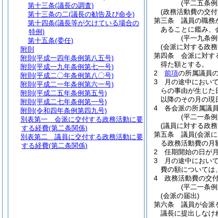
(平二五条例
第十三条
(議長の調査)
(政務活動費の交付
第十三条の二
(議長の勧告及び命令)
第三条
議員の職務
第十四条
(議長等が欠けている場合の
あることに鑑み、
特例)
(平一九条
第十五条
(委任)
(会派に対する政務
附則
第四条
会派に対す
附則
(平成一四年条例第八五号)
得た額とする。
附則
(平成一九年条例第七一号)
2
前項
の所属議員
附則
(平成二〇年条例第八〇号)
3
月の途中におい
附則
(平成二一年条例第六一号)
らの事由が生じた
附則
(平成二五年条例第五号)
以降のその月の現
附則
(平成二七年条例第一号)
4
各会派の所属議
附則
(令和四年条例第四九号)
(平二一条
別表第一
会派に交付する政務活動に要
(議員に対する政務
する経費(第二条関係)
第五条
議員
(会派
別表第二
議員に交付する政務活動に要
る政務活動費の月
する経費(第二条関係)
2
任期開始の日が
3
月の途中におい
費の額については
4
政務活動費の交
(平二一条
(会派の届出)
第六条
議員が会派
議長に提出しなけ