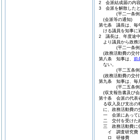
2
会派結成届の内
3
会派を解散した
(平二一条
(会派等の通知)
第七条
議長は、毎
ける議員を知事に
2
議長は、年度途
より議員から政務
(平二一条
(政務活動費の交付
第八条
知事は、
前
ない。
(平二五条
(政務活動費の交付
第九条
知事は、毎
(平二五条
(収支報告書及び会
第十条
会派の代表
る収入及び支出の
に、政務活動費の
一
会派にあって
二
交付を受けた
三
政務活動費に
イ
調査研究費
ロ
研修費