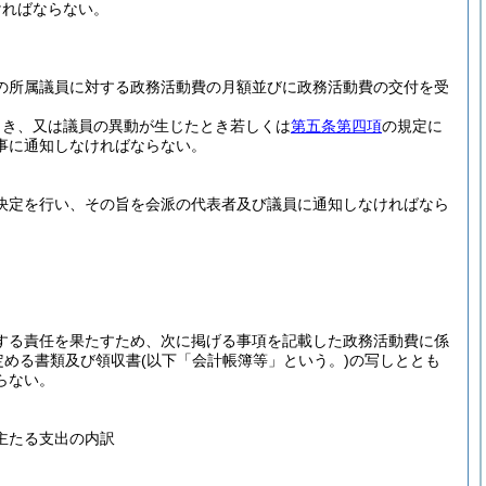
ければならない。
の所属議員に対する政務活動費の月額並びに政務活動費の交付を受
とき、又は議員の異動が生じたとき若しくは
第五条第四項
の規定に
事に通知しなければならない。
決定を行い、その旨を会派の代表者及び議員に通知しなければなら
する責任を果たすため、次に掲げる事項を記載した政務活動費に係
定める書類及び領収書
(以下「会計帳簿等」という。)
の写しととも
らない。
主たる支出の内訳