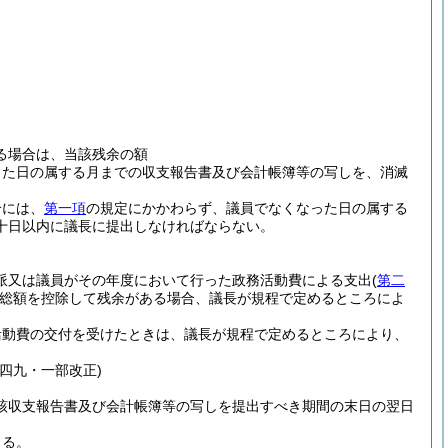
る場合は、当該残余の額
した日の属する月までの収支報告書及び会計帳簿等の写しを、消滅
合には、
第一項
の規定にかかわらず、議員でなくなった日の属する
十日以内に議長に提出しなければならない。
派又は議員がその年度において行った政務活動費による支出
(
第二
総額を控除して残余がある場合、議長が規程で定めるところによ
活動費の交付を受けたときは、議長が規程で定めるところにより、
四九・一部改正)
該収支報告書及び会計帳簿等の写しを提出すべき期間の末日の翌日
きる。