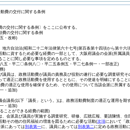
活動費の交付に関する条例
費の交付に関する条例〕をここに公布する。
動費の交付に関する条例
五・改称)
、地方自治法
(昭和二十二年法律第六十七号)
第百条第十四項から第十六
活動に資するため必要な経費の一部として、大阪府議会の会派
(所属議
ることに関し必要な事項を定めるものとする。
例八五・平二〇条例八〇・平二五条例五・平二七条例一・一部改正)
務)
び議員は、政務活動費が議員の責務及び役割の遂行に必要な調査研究そ
って適正に政務活動費を使用するとともに、その使途を明確にすること
動費の適正な使用を確保するため、その使用について当該会派に所属す
一・追加)
議会議長
(以下「議長」という。)
は、政務活動費制度の適正な運用を期
一・追加)
てることができる経費の範囲)
は、会派及び議員が実施する調査研究、研修、広聴広報、要請陳情、住
活動その他の住民福祉の増進を図るために必要な活動
(
次項
において「政
会派にあっては
別表第一
に、議員にあっては
別表第二
に定める政務活動