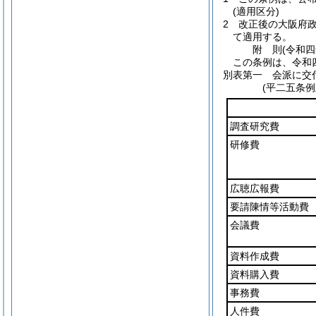
(適用区分)
2
改正後の大阪府
て適用する。
附
則
(令和
この条例は、令和
別表第一
会派に交付
(平二五条例
調査研究費
研修費
広聴広報費
要請陳情等活動費
会議費
資料作成費
資料購入費
事務費
人件費