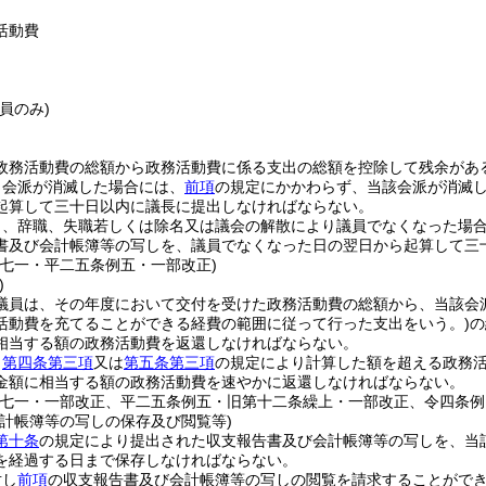
活動費
議員のみ)
政務活動費の総額から政務活動費に係る支出の総額を控除して残余があ
、会派が消滅した場合には、
前項
の規定にかかわらず、当該会派が消滅
起算して三十日以内に議長に提出しなければならない。
了、辞職、失職若しくは除名又は議会の解散により議員でなくなった場
書及び会計帳簿等の写しを、議員でなくなった日の翌日から起算して三
例七一・平二五条例五・一部改正)
)
議員は、その年度において交付を受けた政務活動費の総額から、当該会
活動費を充てることができる経費の範囲に従って行った支出をいう。)
の
相当する額の政務活動費を返還しなければならない。
、
第四条第三項
又は
第五条第三項
の規定により計算した額を超える政務
金額に相当する額の政務活動費を速やかに返還しなければならない。
例七一・一部改正、平二五条例五・旧第十二条繰上・一部改正、令四条例
会計帳簿等の写しの保存及び閲覧等)
第十条
の規定により提出された収支報告書及び会計帳簿等の写しを、当
を経過する日まで保存しなければならない。
対し
前項
の収支報告書及び会計帳簿等の写しの閲覧を請求することがで