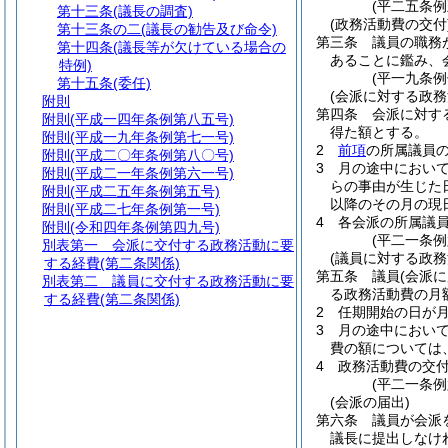
(平二五条例
第十三条
(議長の調査)
(政務活動費の交付
第十三条の二
(議長の勧告及び命令)
第三条
議員の職務
第十四条
(議長等が欠けている場合の
あることに鑑み、
特例)
(平一九条
第十五条
(委任)
(会派に対する政務
附則
第四条
会派に対す
附則
(平成一四年条例第八五号)
得た額とする。
附則
(平成一九年条例第七一号)
2
前項
の所属議員
附則
(平成二〇年条例第八〇号)
3
月の途中におい
附則
(平成二一年条例第六一号)
らの事由が生じた
附則
(平成二五年条例第五号)
以降のその月の現
附則
(平成二七年条例第一号)
4
各会派の所属議
附則
(令和四年条例第四九号)
(平二一条
別表第一
会派に交付する政務活動に要
(議員に対する政務
する経費(第二条関係)
第五条
議員
(会派
別表第二
議員に交付する政務活動に要
る政務活動費の月
する経費(第二条関係)
2
任期開始の日が
3
月の途中におい
費の額については
4
政務活動費の交
(平二一条
(会派の届出)
第六条
議員が会派
議長に提出しなけ