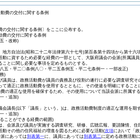
活動費の交付に関する条例
費の交付に関する条例〕をここに公布する。
動費の交付に関する条例
五・改称)
、地方自治法
(昭和二十二年法律第六十七号)
第百条第十四項から第十六
活動に資するため必要な経費の一部として、大阪府議会の会派
(所属議
ることに関し必要な事項を定めるものとする。
例八五・平二〇条例八〇・平二五条例五・平二七条例一・一部改正)
務)
び議員は、政務活動費が議員の責務及び役割の遂行に必要な調査研究そ
って適正に政務活動費を使用するとともに、その使途を明確にすること
動費の適正な使用を確保するため、その使用について当該会派に所属す
一・追加)
議会議長
(以下「議長」という。)
は、政務活動費制度の適正な運用を期
一・追加)
てることができる経費の範囲)
は、会派及び議員が実施する調査研究、研修、広聴広報、要請陳情、住
活動その他の住民福祉の増進を図るために必要な活動
(
次項
において「政
会派にあっては
別表第一
に、議員にあっては
別表第二
に定める政務活動