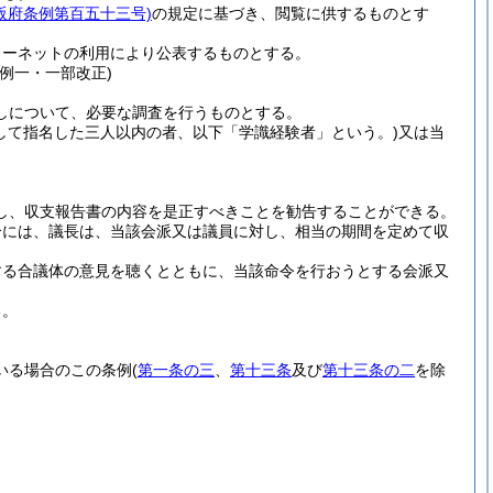
阪府条例第百五十三号)
の規定に基づき、閲覧に供するものとす
ターネットの利用により公表するものとする。
例一・一部改正)
しについて、必要な調査を行うものとする。
して指名した三人以内の者、以下「学識経験者」という。)
又は当
し、収支報告書の内容を是正すべきことを勧告することができる。
合には、議長は、当該会派又は議員に対し、相当の期間を定めて収
する合議体の意見を聴くとともに、当該命令を行おうとする会派又
る。
いる場合のこの条例
(
第一条の三
、
第十三条
及び
第十三条の二
を除