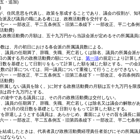
五・追加)
)
が、住民意思を代表し、政策を形成することであり、議会の役割が、知
会派及び議員の職にある者には、政務活動費を交付する。
例七一・一部改正、平二五条例五・旧第二条繰下・一部改正、平二七条例
活動費)
る政務活動費の月額は、五十九万円から当該会派が定めるその所属議員
の数は、月の初日における各会派の所属議員数による。
て、議員の任期満了、辞職、失職、死亡若しくは除名、議員の所属会派
日の属する月の政務活動費の額については、
第一項
の規定により計算し
日数を基礎として日割りをもって計算した額を減じた額とする。
一の会
員数の計算については、同一議員について重複して行うことができない
例六一・一部改正、平二五条例五・旧第三条繰下・一部改正、令四条例四
活動費)
に所属しない議員を除く。)
に対する政務活動費の月額は五十九万円を限
額は四十九万円とする。
月の途中である議員には、その月の政務活動費は交付しない。
て、議員の任期満了、辞職、失職、死亡若しくは除名又は議会の解散が
、その月の現日数を基礎として日割りをもって計算した額とする。
付を辞退しようとする議員は、あらかじめ、書面によりその旨を議長に
例六一・一部改正、平二五条例五・旧第四条繰下・一部改正、平二七条例
を結成したときは、代表者及び政務活動費経理責任者並びにその所属議
ればならない。