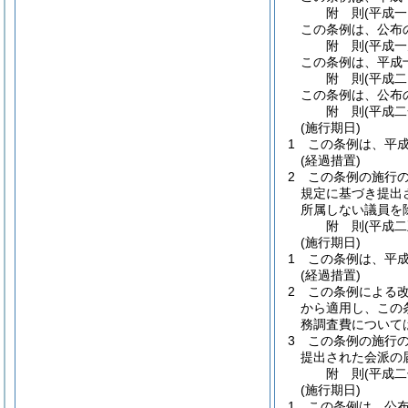
附
則
(平成
この条例は、公布
附
則
(平成
この条例は、平成
附
則
(平成
この条例は、公布
附
則
(平成
(施行期日)
1
この条例は、平
(経過措置)
2
この条例の施行
規定に基づき提出
所属しない議員を
附
則
(平成
(施行期日)
1
この条例は、平
(経過措置)
2
この条例による
から適用し、この
務調査費について
3
この条例の施行
提出された会派の
附
則
(平成
(施行期日)
1
この条例は、公