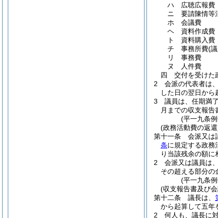
ハ
広聴広報費
ニ
要請陳情等
ホ
会議費
ヘ
資料作成費
ト
資料購入費
チ
事務所費
(
リ
事務費
ヌ
人件費
四
交付を受けた
2
会派の代表者は
した日の翌日から
3
議員は、任期満
月までの収支報告
(平一九条
(政務活動費の返還
第十一条
会派又は
条
に規定する政務
り当該残余の額に
2
会派又は議員は
その超える部分の
(平一九条
(収支報告書及び
第十二条
議長は、
から起算して五年
2
何人も、議長に