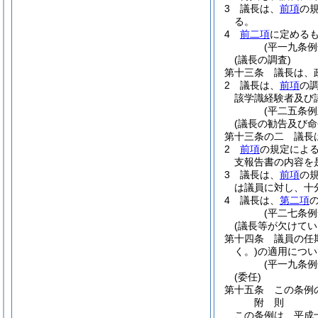
3
議長は、
前項
の
る。
4
前二項
に定める
(平一九条
(議長の調査)
第十三条
議長は、
2
議長は、
前項
の
該学識経験者及び
(平二五条
(議長の勧告及び命
第十三条の二
議長
2
前項
の規定によ
支報告書の内容を
3
議長は、
前項
の
は議員に対し、十
4
議長は、
第二項
(平二七条例
(議長等が欠けてい
第十四条
議員の任
く。)
の適用につい
(平一九条
(委任)
第十五条
この条例
附
則
この条例は、平成