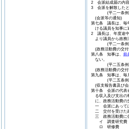
2
会派結成届の内
3
会派を解散した
(平二一条
(会派等の通知)
第七条
議長は、毎
ける議員を知事に
2
議長は、年度途
より議員から政務
(平二一条
(政務活動費の交付
第八条
知事は、
前
ない。
(平二五条
(政務活動費の交付
第九条
知事は、毎
(平二五条
(収支報告書及び会
第十条
会派の代表
る収入及び支出の
に、政務活動費の
一
会派にあって
二
交付を受けた
三
政務活動費に
イ
調査研究費
ロ
研修費