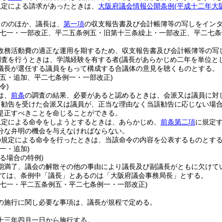
規定による請求があったときは、
大阪府議会情報公開条例
(平成十二年大
もののほか、議長は、
第一項
の収支報告書及び会計帳簿等の写しをイン
例七一・一部改正、平二五条例五・旧第十三条繰上・一部改正、平二七条
政務活動費の適正な運用を期するため、収支報告書及び会計帳簿等の写
調査を行うときは、学識経験を有する者
(議長があらかじめ二年を単位と
議長が選任する議員をもって構成する合議体の意見を聴くものとする。
例五・追加、平二七条例一・一部改正)
令)
は、
前条
の調査の結果、必要があると認めるときは、会派又は議員に対
る勧告を受けた会派又は議員が、正当な理由なく当該勧告に応じない場
是正すべきことを命じることができる。
規定による命令をしようとするときは、あらかじめ、
前条第二項
に規定
分な弁明の機会を与えなければならない。
の規定による命令を行ったときは、当該命令の内容を公表するものとす
一・追加)
る場合の特例)
期満了、議会の解散その他の事由により議長及び副議長がともに欠けて
ては、条例中「議長」とあるのは「大阪府議会事務局長」とする。
例七一・平二五条例五・平二七条例一・一部改正)
の施行に関し必要な事項は、議長が規程で定める。
十三年四月一日から施行する。