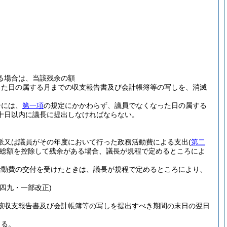
る場合は、当該残余の額
した日の属する月までの収支報告書及び会計帳簿等の写しを、消滅
合には、
第一項
の規定にかかわらず、議員でなくなった日の属する
十日以内に議長に提出しなければならない。
派又は議員がその年度において行った政務活動費による支出
(
第二
総額を控除して残余がある場合、議長が規程で定めるところによ
活動費の交付を受けたときは、議長が規程で定めるところにより、
四九・一部改正)
該収支報告書及び会計帳簿等の写しを提出すべき期間の末日の翌日
きる。