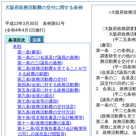
大阪府政務活動費の交付に関する条例
○大阪府政務
平成13年3月30日 条例第61号
〔大阪府政務調査
(令和4年4月1日施行)
大阪府政務活
(平二五条例
条項目次
沿革
(趣旨)
本則
第一条
この条例は
第一条
(趣旨)
調査研究その他の
第一条の二
(会派及び議員の責務)
務活動費を交付す
第一条の三
(議長の責務)
(平一四条
第二条
(政務活動費を充てることがで
(会派及び議員の責
きる経費の範囲)
第一条の二
会派及
第三条
(政務活動費の交付)
該交付の目的に沿
第四条
(会派に対する政務活動費)
2
会派は、政務活
第五条
(議員に対する政務活動費)
(平二七条例
第六条
(会派の届出)
(議長の責務)
第七条
(会派等の通知)
第一条の三
大阪府
第八条
(政務活動費の交付決定)
(平二七条例
第九条
(政務活動費の交付方法)
(政務活動費を充
第十条
(収支報告書及び会計帳簿等)
第二条
政務活動費
第十一条
(政務活動費の返還)
府政に反映させる
第十二条
(収支報告書及び会計帳簿等
2
政務活動費は、
の写しの保存及び閲覧等)