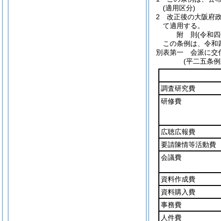
(適用区分)
2
改正後の大阪府
て適用する。
附
則
(令和
この条例は、令和
別表第一
会派に交付
(平二五条例
調査研究費
研修費
広聴広報費
要請陳情等活動費
会議費
資料作成費
資料購入費
事務費
人件費