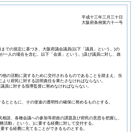
平成十三年三月三十日
大阪府条例第六十一号
項までの規定に基づき、大阪府議会議員
(以下「議員」という。)
の
員が一人の場合を含む。以下「会派」という。)
及び議員に対し、政
の他の活動に資するために交付されるものであることを踏まえ、当
により府民に対する説明責任を果たさなければならない。
る議員に対する指導監督に努めなければならない。
するとともに、その使途の透明性の確保に努めるものとする。
民相談、各種会議への参加等府政の課題及び府民の意思を把握し、
務活動」という。)
に要する経費に対して交付する。
に要する経費に充てることができるものとする。