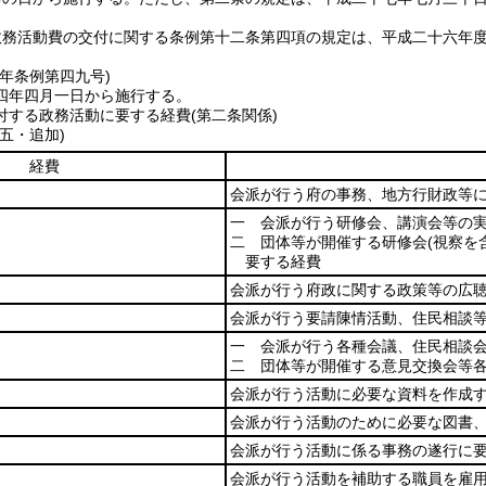
政務活動費の交付に関する条例第十二条第四項の規定は、平成二十六年
四年
条例第四九号)
四年四月一日から施行する。
する政務活動に要する経費(第二条関係)
五・追加)
経費
会派が行う府の事務、地方行財政等
一 会派が行う研修会、講演会等の
二 団体等が開催する研修会
(視察を
要する経費
会派が行う府政に関する政策等の広
会派が行う要請陳情活動、住民相談
一 会派が行う各種会議、住民相談
二 団体等が開催する意見交換会等
会派が行う活動に必要な資料を作成
会派が行う活動のために必要な図書
会派が行う活動に係る事務の遂行に
会派が行う活動を補助する職員を雇