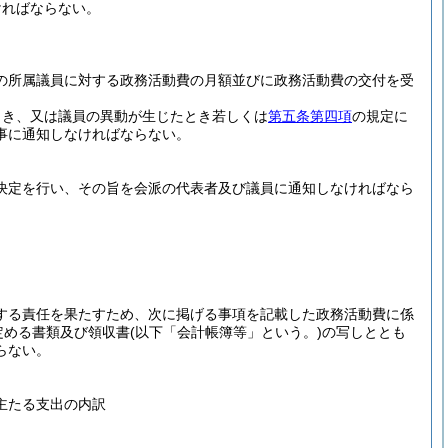
ければならない。
の所属議員に対する政務活動費の月額並びに政務活動費の交付を受
とき、又は議員の異動が生じたとき若しくは
第五条第四項
の規定に
事に通知しなければならない。
決定を行い、その旨を会派の代表者及び議員に通知しなければなら
する責任を果たすため、次に掲げる事項を記載した政務活動費に係
定める書類及び領収書
(以下「会計帳簿等」という。)
の写しととも
らない。
主たる支出の内訳