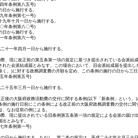
一四年
条例第八五号)
の日から施行する。
一九年
条例第七一号)
十九年十月一日から施行する。
二〇年
条例第八〇号)
の日から施行する。
二一年
条例第六一号)
成二十一年四月一日から施行する。
の際、現に改正前の第五条第一項の規定に基づき提出されている会派結
された会派結成届とみなす。
この場合において、旧会派結成届を提出し
除く。)
に対する政務調査費の月額を定め、この条例の施行の日から三日
二五年
条例第五号)
成二十五年三月一日から施行する。
改正後の大阪府政務活動費の交付に関する条例
(以下「新条例」という。)
条例の施行日前にこの条例による改正前の大阪府政務調査費の交付に関
は、なお従前の例による。
の際、現に提出されている旧条例第五条第一項の規定による会派の届け
届出とみなす。
二七年
条例第一号)
布の日から施行する。
ただし、第二条の規定は、平成二十七年七月三十