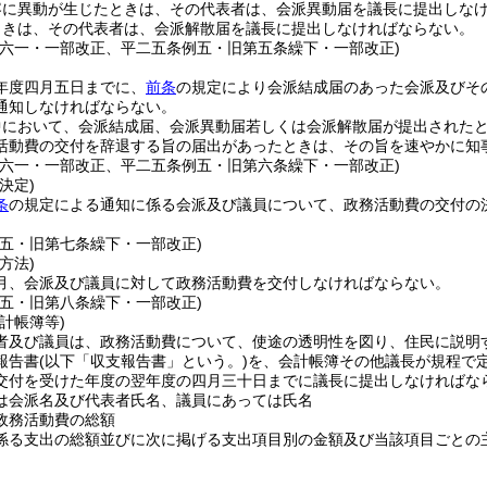
容に異動が生じたときは、その代表者は、会派異動届を議長に提出しな
ときは、その代表者は、会派解散届を議長に提出しなければならない。
例六一・一部改正、平二五条例五・旧第五条繰下・一部改正)
年度四月五日までに、
前条
の規定により会派結成届のあった会派及びそ
通知しなければならない。
中において、会派結成届、会派異動届若しくは会派解散届が提出された
活動費の交付を辞退する旨の届出があったときは、その旨を速やかに知
例六一・一部改正、平二五条例五・旧第六条繰下・一部改正)
決定)
条
の規定による通知に係る会派及び議員について、政務活動費の交付の
例五・旧第七条繰下・一部改正)
方法)
月、会派及び議員に対して政務活動費を交付しなければならない。
例五・旧第八条繰下・一部改正)
計帳簿等)
者及び議員は、政務活動費について、使途の透明性を図り、住民に説明
報告書
(以下「収支報告書」という。)
を、会計帳簿その他議長が規程で
交付を受けた年度の翌年度の四月三十日までに議長に提出しなければな
は会派名及び代表者氏名、議員にあっては氏名
政務活動費の総額
係る支出の総額並びに次に掲げる支出項目別の金額及び当該項目ごとの