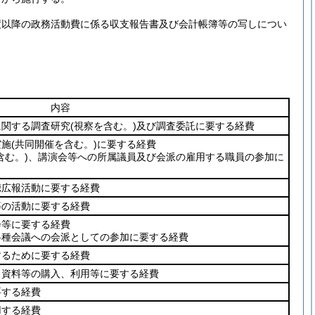
度以降の政務活動費に係る収支報告書及び会計帳簿等の写しについ
内容
に関する調査研究
(視察を含む。)
及び調査委託に要する経費
実施
(共同開催を含む。)
に要する経費
含む。)
、講演会等への所属議員及び会派の雇用する職員の参加に
聴広報活動に要する経費
等の活動に要する経費
会等に要する経費
各種会議への会派としての参加に要する経費
するために要する経費
、資料等の購入、利用等に要する経費
要する経費
用する経費