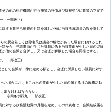
事その他の執行機関が行う施策の評価及び監視並びに政策の立案で
一・一部改正)
に対する政務活動費の月額を減じた額に当該所属議員の数を乗じて
からの脱会若しくは除名又は議会の解散があった場合におけるこれ
た額から、当該事由が生じた議員に係る当該事由が生じた日の翌日
派が他の会派と合併し、又は会派が解散した場合も同様とする。
。
九・一部改正)
度として会派が一律に定める額とし、会派に所属しない議員に対す
あった場合におけるこれらの事由が生じた日の属する月の政務活動
届け出なければならない。
一・令四条例四九・一部改正)
員に対する政務活動費の月額を定め、その代表者は、会派結成届を