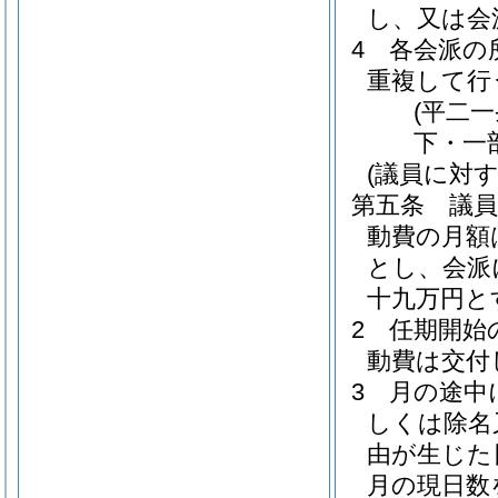
し、又は会
4
各会派の
重複して行
(平二
下・一
(議員に対
第五条
議員
動費の月額
とし、会派
十九万円と
2
任期開始
動費は交付
3
月の途中
しくは除名
由が生じた
月の現日数