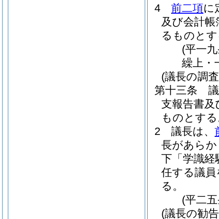
4
前二項
に
及び会計帳
るものとす
(平一
繰上・
(議長の調査
第十三条
支報告書及
ものとする
2
議長は、
長があらか
下「学識経
任する議員
る。
(平二
(議長の勧告