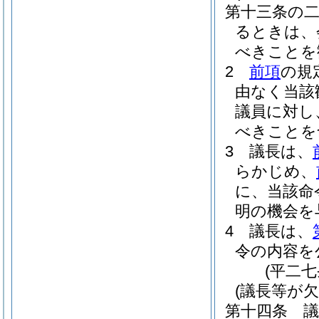
第十三条の
るときは、
べきことを
2
前項
の規
由なく当該
議員に対し
べきことを
3
議長は、
らかじめ、
に、当該命
明の機会を
4
議長は、
令の内容を
(平二
(議長等が
第十四条