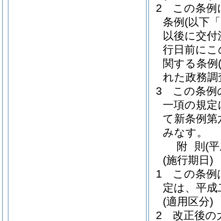
2
この条例
条例
(以下
以後に交付
行日前にこ
関する条例
れた政務調
3
この条例
一項の規定
て新条例第
みなす。
附
則
(
(施行期日)
1
この条例
定は、平成
(適用区分)
2
改正後の