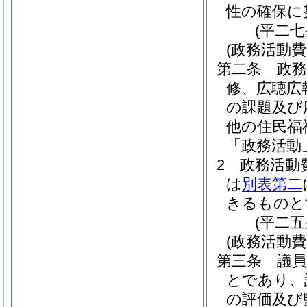
性の確保に
(平二
(政務活動
第二条
政
修、広聴広
の課題及び
他の住民福
「政務活動
2
政務活動
は
別表第二
きるものと
(平二
(政務活動費
第三条
議
とであり、
の評価及び