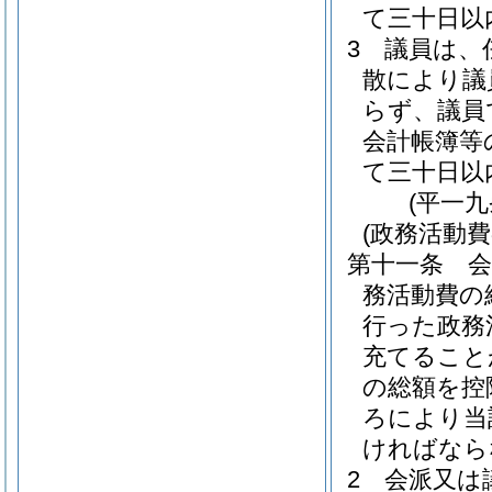
て三十日以
3
議員は、
散により議
らず、議員
会計帳簿等
て三十日以
(平一
(政務活動費
第十一条
務活動費の
行った政務
充てること
の総額を控
ろにより当
ければなら
2
会派又は