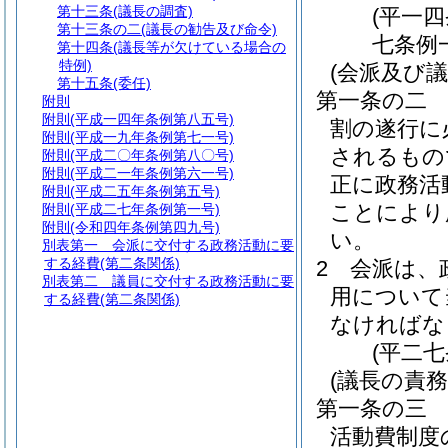
第十三条
(議長の調査)
(平一
第十三条の二
(議長の勧告及び命令)
七条例
第十四条
(議長等が欠けている場合の
特例)
(会派及び議
第十五条
(委任)
第一条の二
附則
附則
(平成一四年条例第八五号)
割の遂行に
附則
(平成一九年条例第七一号)
されるもの
附則
(平成二〇年条例第八〇号)
附則
(平成二一年条例第六一号)
正に政務活
附則
(平成二五年条例第五号)
ことにより
附則
(平成二七年条例第一号)
附則
(令和四年条例第四九号)
い。
別表第一
会派に交付する政務活動に要
する経費(第二条関係)
2
会派は、
別表第二
議員に交付する政務活動に要
用について
する経費(第二条関係)
なければな
(平二
(議長の責務
第一条の三
活動費制度