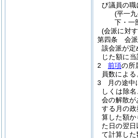
び議員の職
(平一
下・一
(会派に対
第四条
会
該会派が定
じた額に当
2
前項
の所
員数による
3
月の途中
しくは除名
会の解散が
する月の政
算した額か
た日の翌日
て計算した