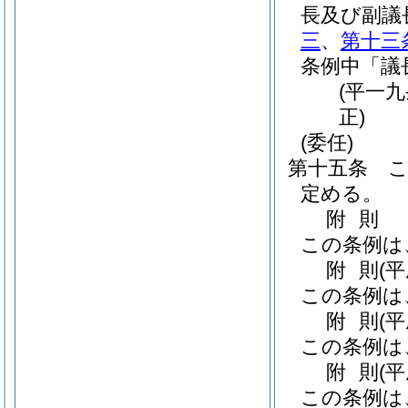
長及び副議
三
、
第十三
条例中「議
(平一
正)
(委任)
第十五条
定める。
附
則
この条例は
附
則
(
この条例は
附
則
(
この条例は
附
則
(
この条例は