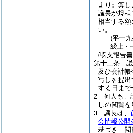
より計算し
議長が規程
相当する額
い。
(平一
繰上・
(収支報告
第十二条
及び会計帳
写しを提出
する日まで
2
何人も、
しの閲覧を
3
議長は、
会情報公開
基づき、閲