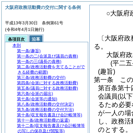
大阪府政務活動費の交付に関する条例
○大阪府
平成13年3月30日 条例第61号
(令和4年4月1日施行)
〔大阪府政
条項目次
沿革
る。
本則
第一条
(趣旨)
大阪府政
第一条の二
(会派及び議員の責務)
第一条の三
(議長の責務)
(平二
第二条
(政務活動費を充てることがで
(趣旨)
きる経費の範囲)
第三条
(政務活動費の交付)
第一条
こ
第四条
(会派に対する政務活動費)
第百条第十
第五条
(議員に対する政務活動費)
第六条
(会派の届出)
会議員
(以
第七条
(会派等の通知)
るため必要
第八条
(政務活動費の交付決定)
第九条
(政務活動費の交付方法)
が一人の場
第十条
(収支報告書及び会計帳簿等)
し、政務活
第十一条
(政務活動費の返還)
第十二条
(収支報告書及び会計帳簿等
のとする。
の写しの保存及び閲覧等)