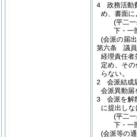
4
政務活動
め、書面に
(平二
下・一
(会派の届出
第六条
議
経理責任者
定め、その
らない。
2
会派結成
会派異動届
3
会派を解
に提出しな
(平二
下・一
(会派等の通