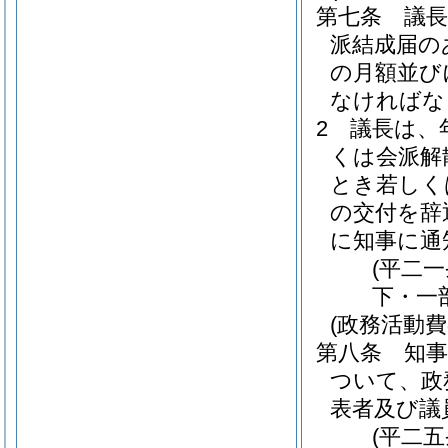
第七条
議
派結成届の
の月額並び
なければな
2
議長は、
くは会派解
とき若しく
の交付を辞
に知事に通
(平二
下・一
(政務活動費
第八条
知
ついて、政
表者及び議
(平二