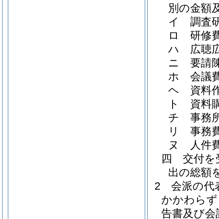
別の金額
イ
調査
ロ
研修
ハ
広聴
ニ
要請
ホ
会議
ヘ
資料
ト
資料
チ
事務
リ
事務
ヌ
人件
四
交付を
出の総額
2
会派の代
かかわらず
告書及び会