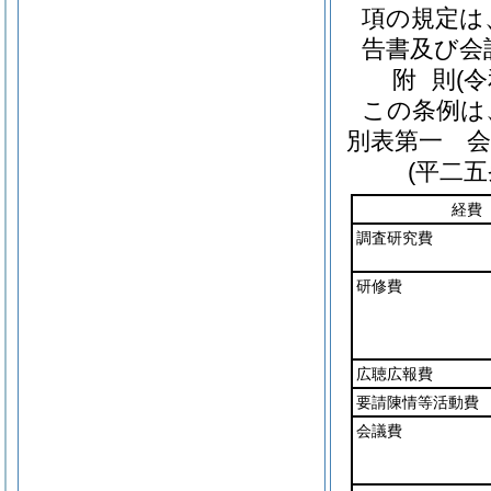
項の規定は
告書及び会
附
則
(
この条例は
別表第一
会派
(平二
経費
調査研究費
研修費
広聴広報費
要請陳情等活動費
会議費