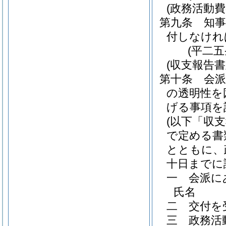
(政務活動費
第九条
知
付しなけれ
(平二
(収支報告
第十条
会
の透明性を
げる事項を
(以下「収
で定める書
とともに、
十日までに
一
会派に
氏名
二
交付を
三
政務活