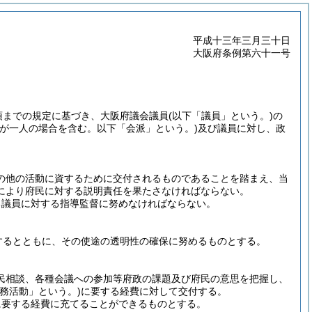
平成十三年三月三十日
大阪府条例第六十一号
項までの規定に基づき、大阪府議会議員
(以下「議員」という。)
の
員が一人の場合を含む。以下「会派」という。)
及び議員に対し、政
の他の活動に資するために交付されるものであることを踏まえ、当
により府民に対する説明責任を果たさなければならない。
る議員に対する指導監督に努めなければならない。
するとともに、その使途の透明性の確保に努めるものとする。
民相談、各種会議への参加等府政の課題及び府民の意思を把握し、
務活動」という。)
に要する経費に対して交付する。
に要する経費に充てることができるものとする。