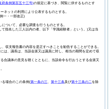
阪府条例第百五十三号)
の規定に基づき、閲覧に供するものとす
ターネットの利用により公表するものとする。
例一・一部改正)
しについて、必要な調査を行うものとする。
して指名した三人以内の者、以下「学識経験者」という。)
又は当
し、収支報告書の内容を是正すべきことを勧告することができる。
合には、議長は、当該会派又は議員に対し、相当の期間を定めて収
する合議体の意見を聴くとともに、当該命令を行おうとする会派又
る。
いる場合のこの条例
(
第一条の三
、
第十三条
及び
第十三条の二
を除