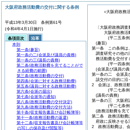
大阪府政務活動費の交付に関する条例
○大阪府政務
平成13年3月30日 条例第61号
〔大阪府政務調査
(令和4年4月1日施行)
大阪府政務活
(平二五条例
条項目次
沿革
(趣旨)
本則
第一条
この条例は
第一条
(趣旨)
調査研究その他の
第一条の二
(会派及び議員の責務)
務活動費を交付す
第一条の三
(議長の責務)
(平一四条
第二条
(政務活動費を充てることがで
(会派及び議員の責
きる経費の範囲)
第一条の二
会派及
第三条
(政務活動費の交付)
該交付の目的に沿
第四条
(会派に対する政務活動費)
2
会派は、政務活
第五条
(議員に対する政務活動費)
(平二七条例
第六条
(会派の届出)
(議長の責務)
第七条
(会派等の通知)
第一条の三
大阪府
第八条
(政務活動費の交付決定)
(平二七条例
第九条
(政務活動費の交付方法)
(政務活動費を充
第十条
(収支報告書及び会計帳簿等)
第二条
政務活動費
第十一条
(政務活動費の返還)
府政に反映させる
第十二条
(収支報告書及び会計帳簿等
2
政務活動費は、
の写しの保存及び閲覧等)