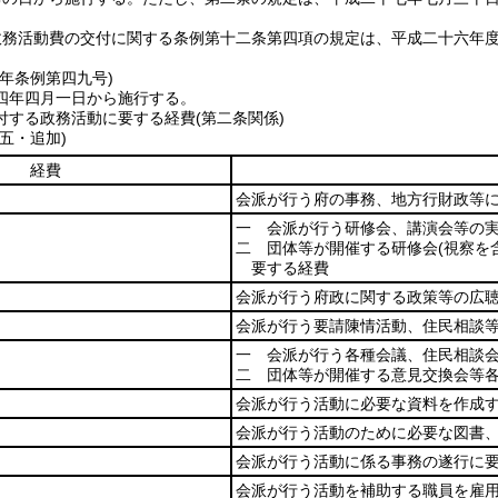
政務活動費の交付に関する条例第十二条第四項の規定は、平成二十六年
四年
条例第四九号)
四年四月一日から施行する。
する政務活動に要する経費(第二条関係)
五・追加)
経費
会派が行う府の事務、地方行財政等
一 会派が行う研修会、講演会等の
二 団体等が開催する研修会
(視察を
要する経費
会派が行う府政に関する政策等の広
会派が行う要請陳情活動、住民相談
一 会派が行う各種会議、住民相談
二 団体等が開催する意見交換会等
会派が行う活動に必要な資料を作成
会派が行う活動のために必要な図書
会派が行う活動に係る事務の遂行に
会派が行う活動を補助する職員を雇