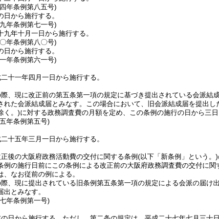
一四年
条例第八五号)
の日から施行する。
一九年
条例第七一号)
十九年十月一日から施行する。
二〇年
条例第八〇号)
の日から施行する。
二一年
条例第六一号)
成二十一年四月一日から施行する。
の際、現に改正前の第五条第一項の規定に基づき提出されている会派結
された会派結成届とみなす。
この場合において、旧会派結成届を提出し
除く。)
に対する政務調査費の月額を定め、この条例の施行の日から三日
二五年
条例第五号)
成二十五年三月一日から施行する。
改正後の大阪府政務活動費の交付に関する条例
(以下「新条例」という。)
条例の施行日前にこの条例による改正前の大阪府政務調査費の交付に関
は、なお従前の例による。
の際、現に提出されている旧条例第五条第一項の規定による会派の届け
届出とみなす。
二七年
条例第一号)
布の日から施行する。
ただし、第二条の規定は、平成二十七年七月三十