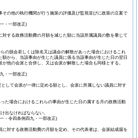
事その他の執行機関が行う施策の評価及び監視並びに政策の立案で
一・一部改正)
に対する政務活動費の月額を減じた額に当該所属議員の数を乗じて
からの脱会若しくは除名又は議会の解散があった場合におけるこれ
た額から、当該事由が生じた議員に係る当該事由が生じた日の翌日
派が他の会派と合併し、又は会派が解散した場合も同様とする。
。
九・一部改正)
度として会派が一律に定める額とし、会派に所属しない議員に対す
あった場合におけるこれらの事由が生じた日の属する月の政務活動
届け出なければならない。
一・令四条例四九・一部改正)
員に対する政務活動費の月額を定め、その代表者は、会派結成届を