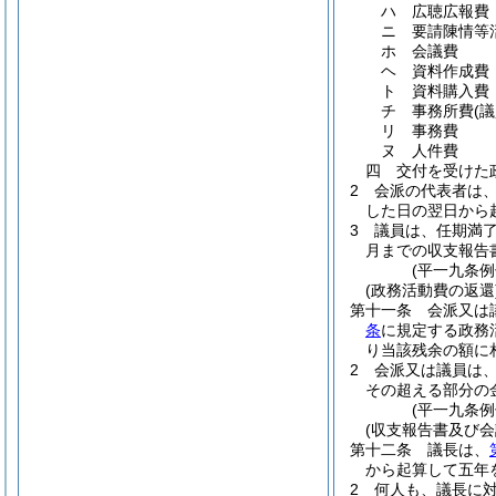
ハ
広聴広報費
ニ
要請陳情等
ホ
会議費
ヘ
資料作成費
ト
資料購入費
チ
事務所費
(
リ
事務費
ヌ
人件費
四
交付を受けた
2
会派の代表者は
した日の翌日から
3
議員は、任期満
月までの収支報告
(平一九条
(政務活動費の返還
第十一条
会派又は
条
に規定する政務
り当該残余の額に
2
会派又は議員は
その超える部分の
(平一九条
(収支報告書及び
第十二条
議長は、
から起算して五年
2
何人も、議長に