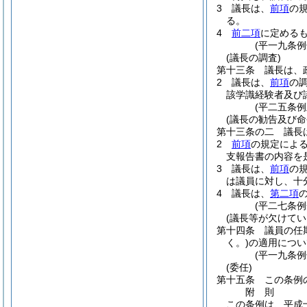
3
議長は、
前項
の
る。
4
前二項
に定める
(平一九条
(議長の調査)
第十三条
議長は、
2
議長は、
前項
の
該学識経験者及び
(平二五条
(議長の勧告及び命
第十三条の二
議長
2
前項
の規定によ
支報告書の内容を
3
議長は、
前項
の
は議員に対し、十
4
議長は、
第二項
(平二七条例
(議長等が欠けてい
第十四条
議員の任
く。)
の適用につい
(平一九条
(委任)
第十五条
この条例
附
則
この条例は、平成