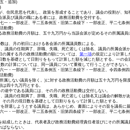
五・追加)
)
が、住民意思を代表し、政策を形成することであり、議会の役割が、知
会派及び議員の職にある者には、政務活動費を交付する。
例七一・一部改正、平二五条例五・旧第二条繰下・一部改正、平二七条例
活動費)
る政務活動費の月額は、五十九万円から当該会派が定めるその所属議員
の数は、月の初日における各会派の所属議員数による。
て、議員の任期満了、辞職、失職、死亡若しくは除名、議員の所属会派
日の属する月の政務活動費の額については、
第一項
の規定により計算し
日数を基礎として日割りをもって計算した額を減じた額とする。
一の会
員数の計算については、同一議員について重複して行うことができない
例六一・一部改正、平二五条例五・旧第三条繰下・一部改正、令四条例四
活動費)
に所属しない議員を除く。)
に対する政務活動費の月額は五十九万円を限
額は四十九万円とする。
月の途中である議員には、その月の政務活動費は交付しない。
て、議員の任期満了、辞職、失職、死亡若しくは除名又は議会の解散が
、その月の現日数を基礎として日割りをもって計算した額とする。
付を辞退しようとする議員は、あらかじめ、書面によりその旨を議長に
例六一・一部改正、平二五条例五・旧第四条繰下・一部改正、平二七条例
を結成したときは、代表者及び政務活動費経理責任者並びにその所属議
ればならない。