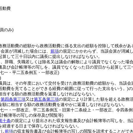
活動費
議員のみ)
政務活動費の総額から政務活動費に係る支出の総額を控除して残余があ
、会派が消滅した場合には、
前項
の規定にかかわらず、当該会派が消滅
起算して三十日以内に議長に提出しなければならない。
了、辞職、失職若しくは除名又は議会の解散により議員でなくなった場
書及び会計帳簿等の写しを、議員でなくなった日の翌日から起算して三
例七一・平二五条例五・一部改正)
)
議員は、その年度において交付を受けた政務活動費の総額から、当該会
活動費を充てることができる経費の範囲に従って行った支出をいう。)
の
相当する額の政務活動費を返還しなければならない。
、
第四条第三項
又は
第五条第三項
の規定により計算した額を超える政務
金額に相当する額の政務活動費を速やかに返還しなければならない。
例七一・一部改正、平二五条例五・旧第十二条繰上・一部改正、令四条例
会計帳簿等の写しの保存及び閲覧等)
第十条
の規定により提出された収支報告書及び会計帳簿等の写しを、当
を経過する日まで保存しなければならない。
対し
前項
の収支報告書及び会計帳簿等の写しの閲覧を請求することがで