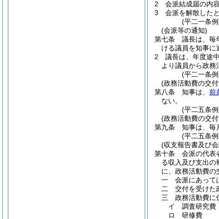
2
会派結成届の内
3
会派を解散した
(平二一条
(会派等の通知)
第七条
議長は、毎
ける議員を知事に
2
議長は、年度途
より議員から政務
(平二一条
(政務活動費の交付
第八条
知事は、
前
ない。
(平二五条
(政務活動費の交付
第九条
知事は、毎
(平二五条
(収支報告書及び会
第十条
会派の代表
る収入及び支出の
に、政務活動費の
一
会派にあって
二
交付を受けた
三
政務活動費に
イ
調査研究費
ロ
研修費