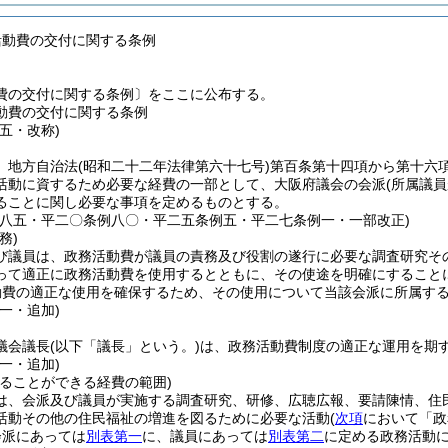
活動費の交付に関する条例
費の交付に関する条例〕をここに公布する。
動費の交付に関する条例
五・改称)
、地方自治法
(昭和二十二年法律第六十七号)
第百条第十四項から第十六
活動に資するため必要な経費の一部として、大阪府議会の会派
(所属議
ることに関し必要な事項を定めるものとする。
例八五・平二〇条例八〇・平二五条例五・平二七条例一・一部改正)
務)
び議員は、政務活動費が議員の責務及び役割の遂行に必要な調査研究そ
って適正に政務活動費を使用するとともに、その使途を明確にすること
動費の適正な使用を確保するため、その使用について当該会派に所属す
一・追加)
議会議長
(以下「議長」という。)
は、政務活動費制度の適正な運用を期
一・追加)
てることができる経費の範囲)
は、会派及び議員が実施する調査研究、研修、広聴広報、要請陳情、住
活動その他の住民福祉の増進を図るために必要な活動
(
次項
において「政
会派にあっては
別表第一
に、議員にあっては
別表第二
に定める政務活動