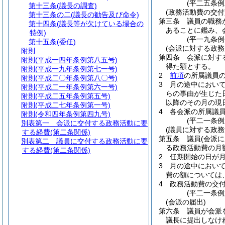
(平二五条例
第十三条
(議長の調査)
(政務活動費の交付
第十三条の二
(議長の勧告及び命令)
第三条
議員の職務
第十四条
(議長等が欠けている場合の
あることに鑑み、
特例)
(平一九条
第十五条
(委任)
(会派に対する政務
附則
第四条
会派に対す
附則
(平成一四年条例第八五号)
得た額とする。
附則
(平成一九年条例第七一号)
2
前項
の所属議員
附則
(平成二〇年条例第八〇号)
3
月の途中におい
附則
(平成二一年条例第六一号)
らの事由が生じた
附則
(平成二五年条例第五号)
以降のその月の現
附則
(平成二七年条例第一号)
4
各会派の所属議
附則
(令和四年条例第四九号)
(平二一条
別表第一
会派に交付する政務活動に要
(議員に対する政務
する経費(第二条関係)
第五条
議員
(会派
別表第二
議員に交付する政務活動に要
る政務活動費の月
する経費(第二条関係)
2
任期開始の日が
3
月の途中におい
費の額については
4
政務活動費の交
(平二一条
(会派の届出)
第六条
議員が会派
議長に提出しなけ