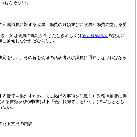
ければならない。
の所属議員に対する政務活動費の月額並びに政務活動費の交付を受
とき、又は議員の異動が生じたとき若しくは
第五条第四項
の規定に
事に通知しなければならない。
決定を行い、その旨を会派の代表者及び議員に通知しなければなら
する責任を果たすため、次に掲げる事項を記載した政務活動費に係
定める書類及び領収書
(以下「会計帳簿等」という。)
の写しととも
らない。
主たる支出の内訳