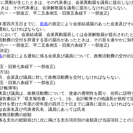
容に異動が生じたときは、その代表者は、会派異動届を議長に提出しな
ときは、その代表者は、会派解散届を議長に提出しなければならない。
例六一・一部改正、平二五条例五・旧第五条繰下・一部改正)
年度四月五日までに、
前条
の規定により会派結成届のあった会派及びそ
通知しなければならない。
中において、会派結成届、会派異動届若しくは会派解散届が提出された
活動費の交付を辞退する旨の届出があったときは、その旨を速やかに知
例六一・一部改正、平二五条例五・旧第六条繰下・一部改正)
決定)
条
の規定による通知に係る会派及び議員について、政務活動費の交付の
例五・旧第七条繰下・一部改正)
方法)
月、会派及び議員に対して政務活動費を交付しなければならない。
例五・旧第八条繰下・一部改正)
計帳簿等)
者及び議員は、政務活動費について、使途の透明性を図り、住民に説明
報告書
(以下「収支報告書」という。)
を、会計帳簿その他議長が規程で
交付を受けた年度の翌年度の四月三十日までに議長に提出しなければな
は会派名及び代表者氏名、議員にあっては氏名
政務活動費の総額
係る支出の総額並びに次に掲げる支出項目別の金額及び当該項目ごとの