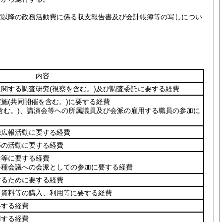
度以降の政務活動費に係る収支報告書及び会計帳簿等の写しについ
内容
に関する調査研究
(視察を含む。)
及び調査委託に要する経費
実施
(共同開催を含む。)
に要する経費
含む。)
、講演会等への所属議員及び会派の雇用する職員の参加に
聴広報活動に要する経費
等の活動に要する経費
会等に要する経費
各種会議への会派としての参加に要する経費
するために要する経費
、資料等の購入、利用等に要する経費
要する経費
用する経費