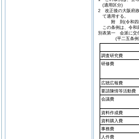
(適用区分)
2
改正後の大阪府
て適用する。
附
則
(令和
この条例は、令和
別表第一
会派に交付
(平二五条例
調査研究費
研修費
広聴広報費
要請陳情等活動費
会議費
資料作成費
資料購入費
事務費
人件費