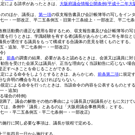
規定による請求があったときは、
大阪府議会情報公開条例
(平成十二年大
もののほか、議長は、
第一項
の収支報告書及び会計帳簿等の写しをイン
例七一・一部改正、平二五条例五・旧第十三条繰上・一部改正、平二七条
政務活動費の適正な運用を期するため、収支報告書及び会計帳簿等の写
調査を行うときは、学識経験を有する者
(議長があらかじめ二年を単位と
議長が選任する議員をもって構成する合議体の意見を聴くものとする。
例五・追加、平二七条例一・一部改正)
令)
は、
前条
の調査の結果、必要があると認めるときは、会派又は議員に対
る勧告を受けた会派又は議員が、正当な理由なく当該勧告に応じない場
是正すべきことを命じることができる。
規定による命令をしようとするときは、あらかじめ、
前条第二項
に規定
分な弁明の機会を与えなければならない。
の規定による命令を行ったときは、当該命令の内容を公表するものとす
一・追加)
る場合の特例)
期満了、議会の解散その他の事由により議長及び副議長がともに欠けて
ては、条例中「議長」とあるのは「大阪府議会事務局長」とする。
例七一・平二五条例五・平二七条例一・一部改正)
の施行に関し必要な事項は、議長が規程で定める。
十三年四月一日から施行する。