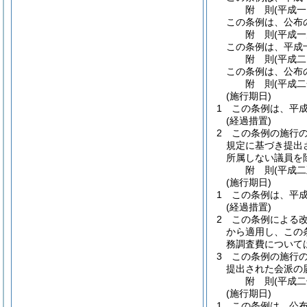
附
則
(平成
この条例は、公布
附
則
(平成
この条例は、平成
附
則
(平成
この条例は、公布
附
則
(平成
(施行期日)
1
この条例は、平
(経過措置)
2
この条例の施行
規定に基づき提出
所属しない議員を
附
則
(平成
(施行期日)
1
この条例は、平
(経過措置)
2
この条例による
から適用し、この
務調査費について
3
この条例の施行
提出された会派の
附
則
(平成
(施行期日)
1
この条例は、公