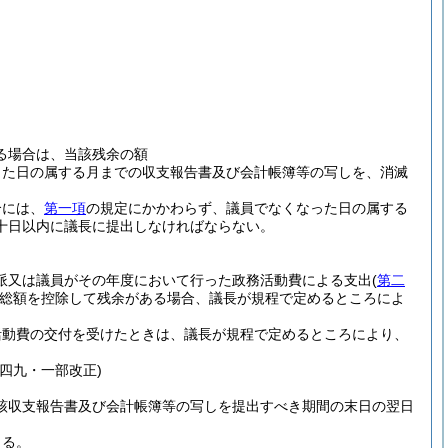
る場合は、当該残余の額
した日の属する月までの収支報告書及び会計帳簿等の写しを、消滅
合には、
第一項
の規定にかかわらず、議員でなくなった日の属する
十日以内に議長に提出しなければならない。
派又は議員がその年度において行った政務活動費による支出
(
第二
総額を控除して残余がある場合、議長が規程で定めるところによ
活動費の交付を受けたときは、議長が規程で定めるところにより、
四九・一部改正)
該収支報告書及び会計帳簿等の写しを提出すべき期間の末日の翌日
きる。