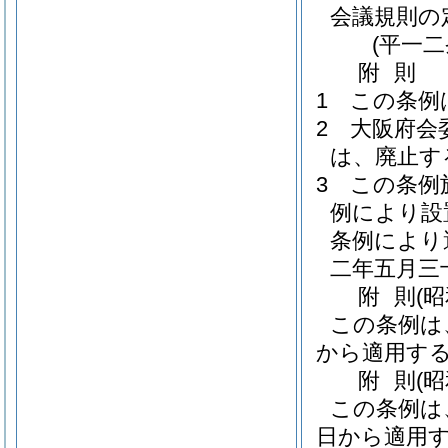
会議規則の
(平一
附
則
1
この条例
2
大阪府会
は、廃止す
3
この条例
例により設
条例により
二年五月三
附
則
(
この条例は
から適用す
附
則
(
この条例は
日から適用