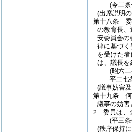
(令二条
(出席説明の
第十八条
の教育長、
安委員会の
律に基づく
を受けた者
は、議長を
(昭六
平二七
(議事妨害
第十九条
議事の妨害
2
委員は、
(平三
(秩序保持