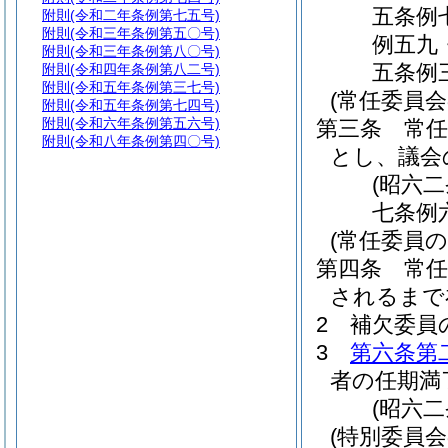
五条例
附則
(令和二年条例第七五号)
附則
(令和三年条例第五〇号)
例五九
附則
(令和三年条例第八〇号)
五条例
附則
(令和四年条例第八二号)
附則
(令和五年条例第三七号)
(常任委員
附則
(令和五年条例第七四号)
附則
(令和六年条例第五六号)
第三条
常
附則
(令和八年条例第四〇号)
とし、議会
(昭六
七条例
(常任委員の
第四条
常
されるまで
2
補欠委員
3
第六条第
者の任期満
(昭六
(特別委員会