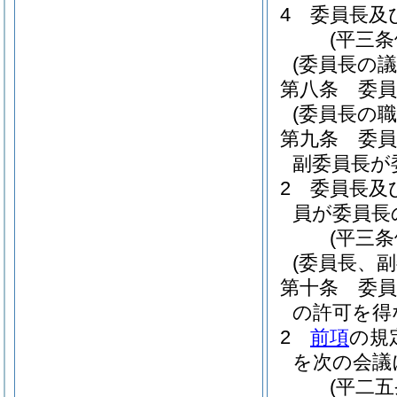
4
委員長及
(平三
(委員長の
第八条
委
(委員長の職
第九条
委
副委員長が
2
委員長及
員が委員長
(平三
(委員長、
第十条
委
の許可を得
2
前項
の規
を次の会議
(平二