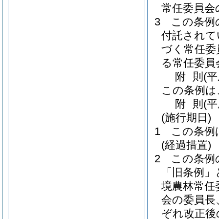
常任委員会
3
この条例
付託されて
づく常任委
る常任委員
附
則
(
この条例は
附
則
(
(施行期日)
1
この条例
(経過措置)
2
この条例
「旧条例」
境農林常任
会の委員長
ぞれ改正後