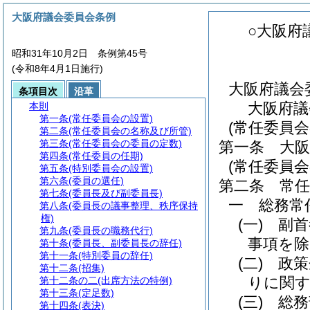
大阪府議会委員会条例
○大阪府
昭和31年10月2日 条例第45号
(令和8年4月1日施行)
大阪府議会
条項目次
沿革
大阪府議
本則
第一条
(常任委員会の設置)
(常任委員会
第二条
(常任委員会の名称及び所管)
第三条
(常任委員会の委員の定数)
第一条
大
第四条
(常任委員の任期)
(常任委員
第五条
(特別委員会の設置)
第六条
(委員の選任)
第二条
常
第七条
(委員長及び副委員長)
一
総務常
第八条
(委員長の議事整理、秩序保持
権)
(一)
副首
第九条
(委員長の職務代行)
事項を除
第十条
(委員長、副委員長の辞任)
第十一条
(特別委員の辞任)
(二)
政策
第十二条
(招集)
りに関す
第十二条の二
(出席方法の特例)
第十三条
(定足数)
(三)
総務
第十四条
(表決)