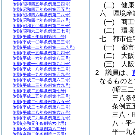
(二)
健康
附則
(昭和四五年条例第三四号)
附則
(昭和四五年条例第五五号)
六
環境産
附則
(昭和四六年条例第二八号)
附則
(昭和四七年条例第三八号)
(一)
商工
附則
(昭和五〇年条例第二三号)
(二)
環境
附則
(昭和六二年条例第三七号)
附則
(平成三年条例第四〇号)
七
都市住
附則
(平成一〇年条例第三三号)
(一)
都市
附則
(平成一二年条例第一二八号)
附則
(平成一五年条例第九四号)
(二)
大阪
附則
(平成一六年条例第八三号)
(三)
大阪
附則
(平成一七年条例第九〇号)
附則
(平成一八年条例第七二号)
2
議員は、
附則
(平成一九年条例第五九号)
なるものと
附則
(平成二一年条例第六二号)
附則
(平成二三年条例第六九号)
(昭三
附則
(平成二五年条例第七号)
附則
(平成二五年条例第七三号)
三八条
附則
(平成二七年条例第六五号)
条例五
附則
(平成二七年条例第八二号)
附則
(平成二八年条例第六八号)
三八・
附則
(平成二九年条例第五九号)
八・平
附則
(令和元年条例第六七号)
附則
(令和二年条例第六二号)
平一九
附則
(令和二年条例第七四号)