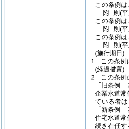
この条例は
附
則
(
この条例は
附
則
(
この条例は
附
則
(
(施行期日)
1
この条例
(経過措置)
2
この条例
「旧条例」
企業水道常
ている者は
「新条例」
住宅水道常
続き在任す