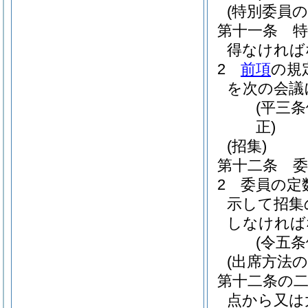
(特別委員の
第十一条
得なければ
2
前項
の規
を次の会議
(平三
正)
(招集)
第十二条
2
委員の定
示して招集
しなければ
(令五
(出席方法の
第十二条の
点から又は