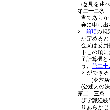
(意見を述
第二十二条
書であらか
会に申し出
2
前項
の規
が定めると
会又は委員
下この項に
子計算機と
う。
第二十
とができる
(令六
(公述人の決
第二十三条
び学識経験
りあらかじ