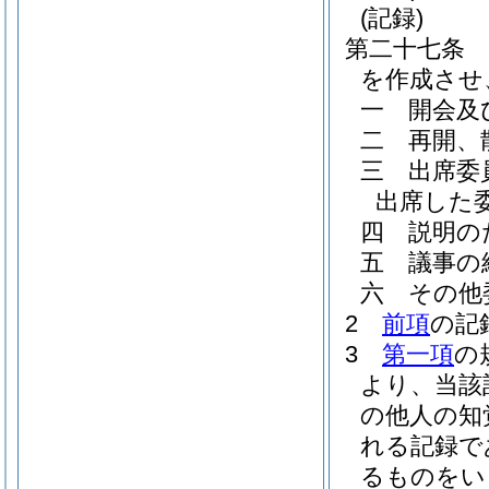
(記録)
第二十七条
を作成させ
一
開会及
二
再開、
三
出席委
出席した
四
説明の
五
議事の
六
その他
2
前項
の記
3
第一項
の
より、当該
の他人の知
れる記録で
るものをい