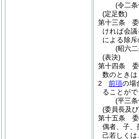
(令二
(定足数)
第十三条
ければ会議
による除斥
(昭六
(表決)
第十四条
数のときは
2
前項
の場
ることがで
(平三
(委員長及び
第十五条
偶者、子、
己若しくは