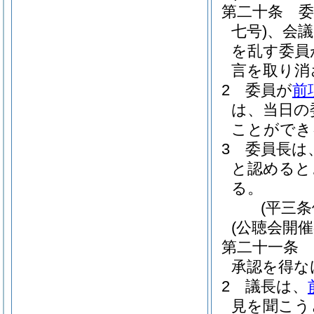
第二十条
七号)
、会議
を乱す委員
言を取り消
2
委員が
前
は、当日の
ことができ
3
委員長は
と認めると
る。
(平三
(公聴会開催
第二十一条
承認を得な
2
議長は、
見を聞こう