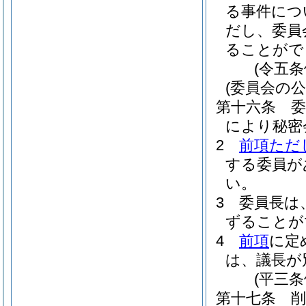
る事件につ
だし、委員
ることがで
(令五
(委員会の公
第十六条
により秘密
2
前項ただ
する委員が
い。
3
委員長は
ずることが
4
前項
に定
は、議長が
(平三
第十七条
削