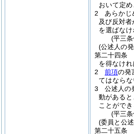
おいて定め
2
あらかじ
及び反対者
を選ばなけ
(平三
(公述人の発
第二十四条
を得なけれ
2
前項
の発
てはならな
3
公述人の
動があると
ことができ
(平三
(委員と公述
第二十五条