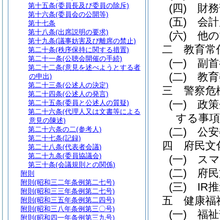
第十五条
(委員長及び委員の除斥)
(四)
財務
第十六条
(委員会の公開等)
(五)
会計
第十七条
第十八条
(出席説明の要求)
(六)
他の
第十九条
(議事妨害及び離席の禁止)
二
教育常
第二十条
(秩序保持に関する措置)
第二十一条
(公聴会開催の手続)
(一)
副首
第二十二条
(意見を述べようとする者
(二)
教育
の申出)
第二十三条
(公述人の決定)
三
警察危
第二十四条
(公述人の発言)
(一)
政策
第二十五条
(委員と公述人の質疑)
第二十六条
(代理人又は文書等による
する事項
意見の陳述)
第二十六条の二
(参考人)
(二)
公安
第二十七条
(記録)
四
府民文
第二十八条
(代表者会議)
第二十九条
(委員協議会)
(一)
スマ
第三十条
(会議規則との関係)
(二)
府民
附則
附則
(昭和三二年条例第二七号)
(三)
IR
附則
(昭和三三年条例第二七号)
五
健康福
附則
(昭和三五年条例第二四号)
附則
(昭和三八年条例第三〇号)
(一)
福祉
附則
(昭和四一年条例第三九号)