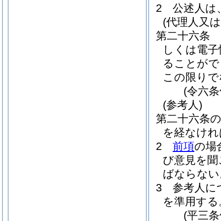
2
公述人は
(代理人又
第二十六条
しくは電子
ることがで
この限りで
(令六
(参考人)
第二十六条
を経なけれ
2
前項
の場
び意見を聞
ばならない
3
参考人に
を準用する
(平三