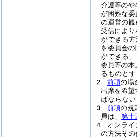
介護等のや
が困難な委
の運営の観
受信により
ができる方
を委員会の
ができる。
委員等の本
るものとす
2
前項
の場
出席を希望
ばならない
3
前項
の規
員は、
第十
4
オンライ
の方法その