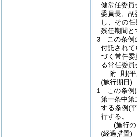
健常任委員
委員長、副
し、その任
残任期間と
3
この条例
付託されて
づく常任委
る常任委員
附
則
(
(施行期日)
1
この条例
第一条中第
する条例
(
行する。
(施行
(経過措置)