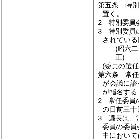
第五条
特
置く。
2
特別委員
3
特別委員
されている
(昭六
正)
(委員の選任
第六条
常
が会議に諮
が指名する
2
常任委員
の日前三十
3
議長は、
委員の委員
中において