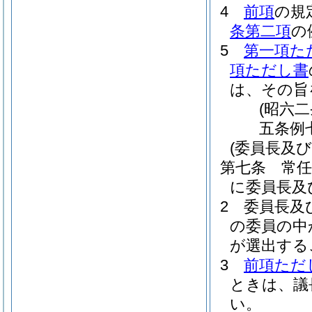
4
前項
の規
条第二項
の
5
第一項た
項ただし書
は、その旨
(昭六
五条例
(委員長及び
第七条
常
に委員長及
2
委員長及
の委員の中
が選出する
3
前項ただ
ときは、議
い。