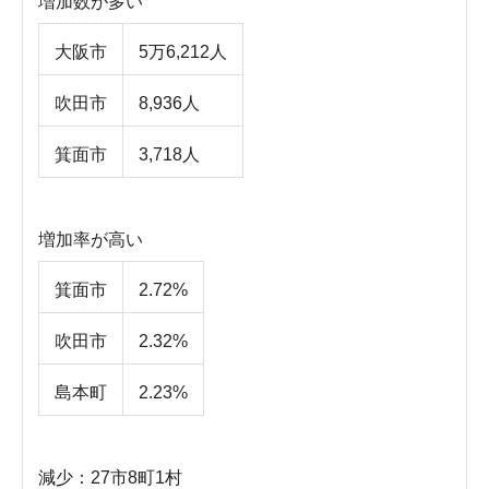
増加数が多い
大阪市
5万6,212人
吹田市
8,936人
箕面市
3,718人
増加率が高い
箕面市
2.72%
吹田市
2.32%
島本町
2.23%
減少：27市8町1村