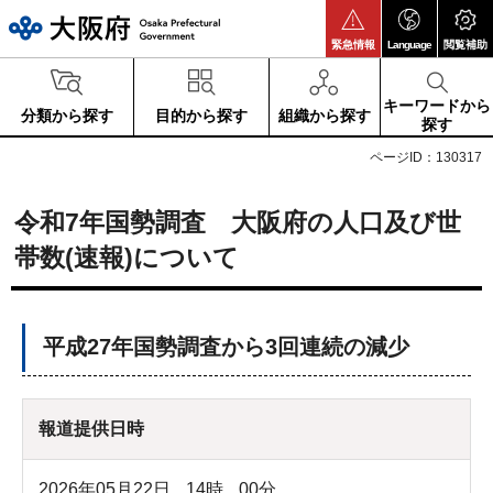
大阪府
緊急情報
Language
閲覧補助
キーワードから
分類から探す
目的から探す
組織から探す
探す
ページID：130317
令和7年国勢調査 大阪府の人口及び世
帯数(速報)について
平成27年国勢調査から3回連続の減少
報道提供日時
2026年05月22日
14
時
00
分