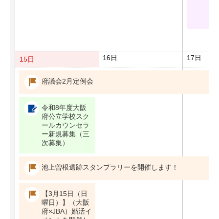
も
障
族
16日
17日
15日
府議会2月定例会
令和8年度大阪
府公立学校スク
ールカウンセラ
ー新規募集（三
次募集）
池上曽根遺跡スタンプラリーを開催します！
【3月15日（日
曜日）】（大阪
府×JBA）婚活イ