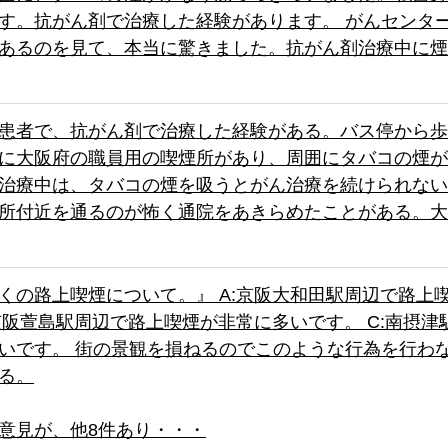
す。抗がん剤で治療した経験があります。 がんセンタ
あるのを見て、本当に驚きました。抗がん剤治療中に煙
患者で、抗がん剤で治療した経験がある。バス停から歩
に大阪府の職員用の喫煙所があり、周囲にタバコの煙が
治療中は、タバコの煙を吸うとがん治療を続けられない
所付近を通るのが怖く通院をあきらめたことがある。大
くの路上喫煙について。』 A:京阪大和田駅周辺で路上
:京阪萱島駅周辺で路上喫煙が非常に多いです。 C:南摂
いです。 街の景観を損ねるのでこのような行為を行わ
る。
意見が、他8件あり・・・