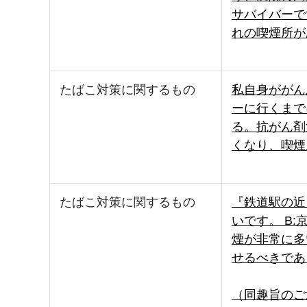
サバイバーで
れの喫煙所が
たばこ対策に関するもの
私自身ががん
ーに行くまで
る。抗がん剤
くなり、喫煙
たばこ対策に関するもの
『鉄道駅の近
いです。 B
煙が非常に多
せるべきであ
（同趣旨のご