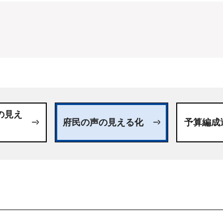
の見え
府民の声の見える化
予算編成