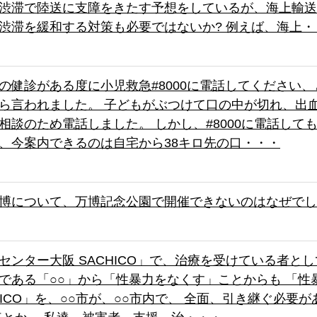
渋滞で陸送に支障をきたす予想をしているが、海上輸送
渋滞を緩和する対策も必要ではないか? 例えば、海上・
の健診がある度に小児救急#8000に電話してください
ら言われました。 子どもがぶつけて口の中が切れ、出
相談のため電話しました。 しかし、#8000に電話しても
、今案内できるのは自宅から38キロ先の口・・・
博について、万博記念公園で開催できないのはなぜでし
センター大阪 SACHICO」で、治療を受けている者と
である「○○」から「性暴力をなくす」ことからも 「性
CHICO」を、○○市が、○○市内で、 全面、引き継ぐ必要