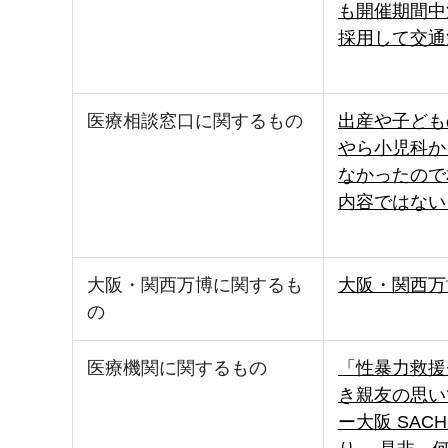
も開催期間中
採用して交通
医療相談窓口に関するもの
出産や子ども
やら小児科か
なかったので
内容ではない
大阪・関西万博に関するも
大阪・関西万
の
医療機関に関するもの
「性暴力救援
き親友の思い
ー大阪 SA