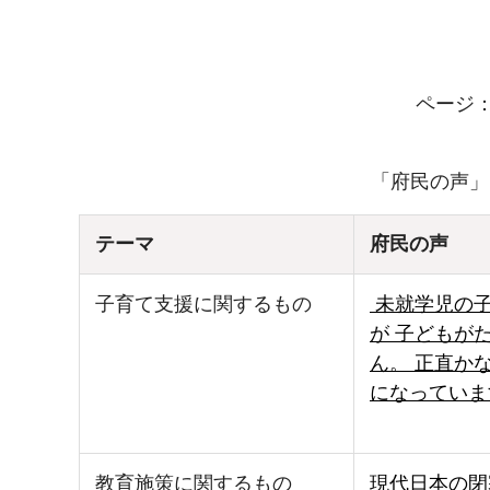
ページ
「府民の声」
テーマ
府民の声
子育て支援に関するもの
未就学児の子
が 子どもが
ん。 正直か
になっていま
教育施策に関するもの
現代日本の閉