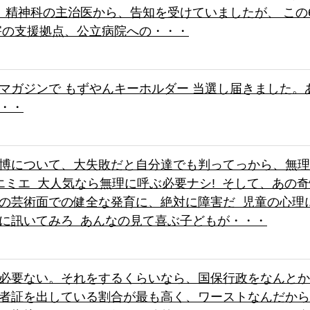
、精神科の主治医から、告知を受けていましたが、 この
害の支援拠点、公立病院への・・・
マガジンで もずやんキーホルダー 当選し届きました。
・・
博について、大失敗だと自分達でも判ってっから、無理
エミエ 大人気なら無理に呼ぶ必要ナシ! そして、あの
の芸術面での健全な発育に、絶対に障害だ 児童の心理
に訊いてみろ あんなの見て喜ぶ子どもが・・・
必要ない。それをするくらいなら、国保行政をなんとか
者証を出している割合が最も高く、ワーストなんだから