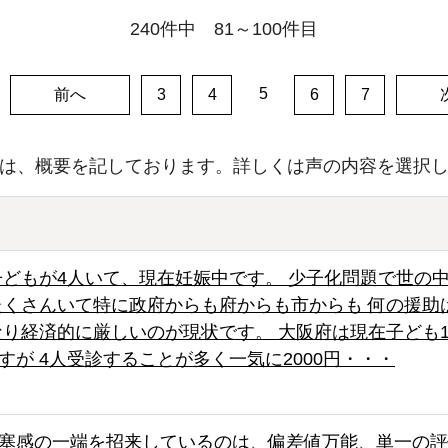
240件中 81～100件目
：
5
前へ
3
4
6
7
は、概要を記しております。詳しくは声の内容を選択
どもが4人いて、現在妊娠中です。 少子化問題で世の
たくさんいて特に政府からも府からも市からも 何の援助
なり経済的に厳しいのが現状です。 大阪府は現在子ども1
すが 4人受診することが多く一気に2000円・・・
塞感の一端を招来しているのは、偏差値万能、単一の評