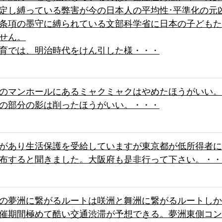
定し縛っている弊害が今の日本人の平均性･平準化の元
条項の墨守に縛られている文部科学省に日本の子どもた
せん。
育では、明治時代をけん引した様・・・
のマンホールにあるミャクミャクはやめたほうがいい。
の部分の影は削ったほうがいい。・・・
があり生活保護を受給していますが東京都が低所得者に
布すると聞きました。大阪府も是非行って下さい。・・
の夢洲に繋がるルートは咲洲と舞洲に繋がるルートしか
催期間極めて酷い交通渋滞が予想できる。夢洲東側コン